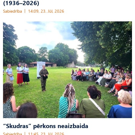
(1936–2026)
Sabiedrība
14:09, 23. Jūl, 2026
“Skudras” pērkons neaizbaida
Sabiedrība
11:45, 23. Jūl, 2026