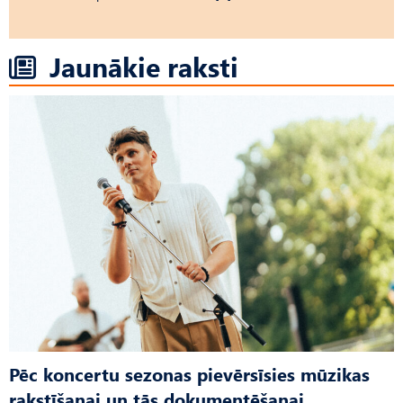
Jaunākie raksti
Pēc koncertu sezonas pievērsīsies mūzikas
rakstīšanai un tās dokumentēšanai