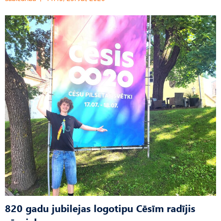
820 gadu jubilejas logotipu Cēsīm radījis