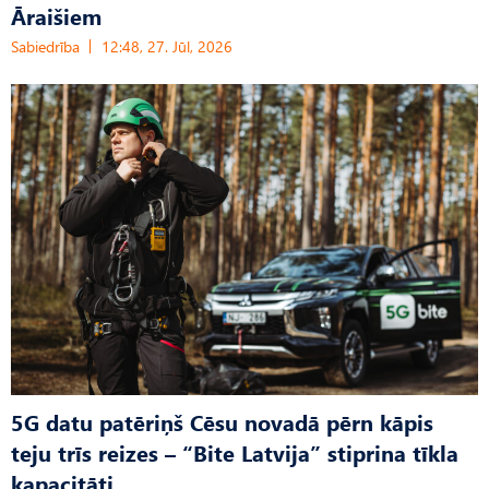
Āraišiem
Sabiedrība
12:48, 27. Jūl, 2026
5G datu patēriņš Cēsu novadā pērn kāpis
teju trīs reizes – “Bite Latvija” stiprina tīkla
kapacitāti