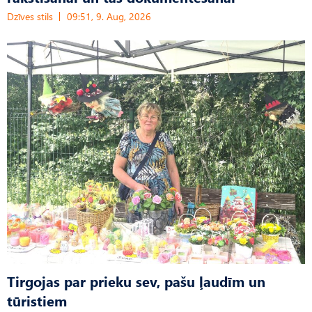
Dzīves stils
09:51, 9. Aug, 2026
Tirgojas par prieku sev, pašu ļaudīm un
tūristiem