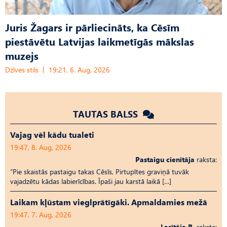
Juris Žagars ir pārliecināts, ka Cēsīm
piestāvētu Latvijas laikmetīgās mākslas
muzejs
Dzīves stils
19:21, 6. Aug, 2026
TAUTAS BALSS
Vajag vēl kādu tualeti
19:47, 8. Aug, 2026
Pastaigu cienītāja
raksta:
“Pie skaistās pastaigu takas Cēsīs, Pirtupītes graviņā tuvāk
vajadzētu kādas labierīcības. Īpaši jau karstā laikā […]
Laikam kļūstam vieglprātīgāki. Apmaldamies mežā
19:47, 7. Aug, 2026
Lasītāja R.
raksta: