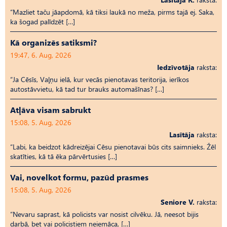
“Mazliet taču jāapdomā, kā tiksi laukā no meža, pirms tajā ej. Saka,
ka šogad palīdzēt […]
Kā organizēs satiksmi?
19:47, 6. Aug, 2026
Iedzīvotāja
raksta:
“Ja Cēsīs, Vaļņu ielā, kur vecās pienotavas teritorija, ierīkos
autostāvvietu, kā tad tur brauks automašīnas? […]
Atļāva visam sabrukt
15:08, 5. Aug, 2026
Lasītāja
raksta:
“Labi, ka beidzot kādreizējai Cēsu pienotavai būs cits saimnieks. Žēl
skatīties, kā tā ēka pārvērtusies […]
Vai, novelkot formu, pazūd prasmes
15:08, 5. Aug, 2026
Seniore V.
raksta:
“Nevaru saprast, kā policists var nosist cilvēku. Jā, neesot bijis
darbā, bet vai policistiem neiemāca, […]