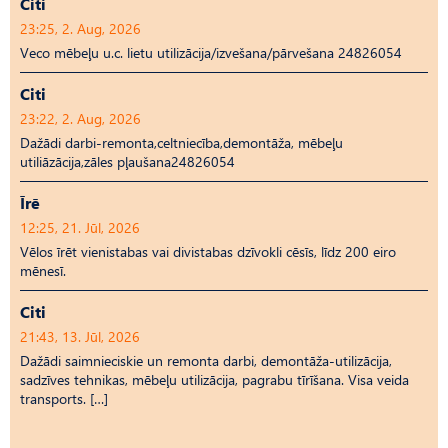
Citi
23:25, 2. Aug, 2026
Veco mēbeļu u.c. lietu utilizācija/izvešana/pārvešana 24826054
Citi
23:22, 2. Aug, 2026
Dažādi darbi-remonta,celtniecība,demontāža, mēbeļu
utiliāzācija,zāles pļaušana24826054
Īrē
12:25, 21. Jūl, 2026
Vēlos īrēt vienistabas vai divistabas dzīvokli cēsīs, līdz 200 eiro
mēnesī.
Citi
21:43, 13. Jūl, 2026
Dažādi saimnieciskie un remonta darbi, demontāža-utilizācija,
sadzīves tehnikas, mēbeļu utilizācija, pagrabu tīrīšana. Visa veida
transports. […]