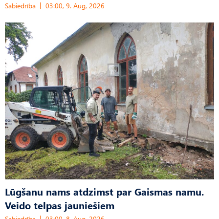
Sabiedrība
03:00, 9. Aug, 2026
Lūgšanu nams atdzimst par Gaismas namu.
Veido telpas jauniešiem
Sabiedrība
03:00, 8. Aug, 2026