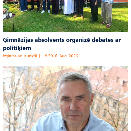
Ģimnāzijas absolvents organizē debates ar
politiķiem
Izglītība un jaunieši
19:50, 6. Aug, 2026