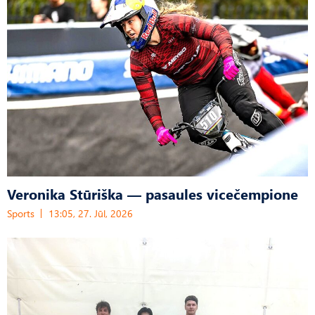
Veronika Stūriška — pasaules vicečempione
Sports
13:05, 27. Jūl, 2026