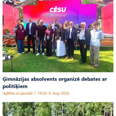
Ģimnāzijas absolvents organizē debates ar
politiķiem
Izglītība un jaunieši
19:50, 6. Aug, 2026