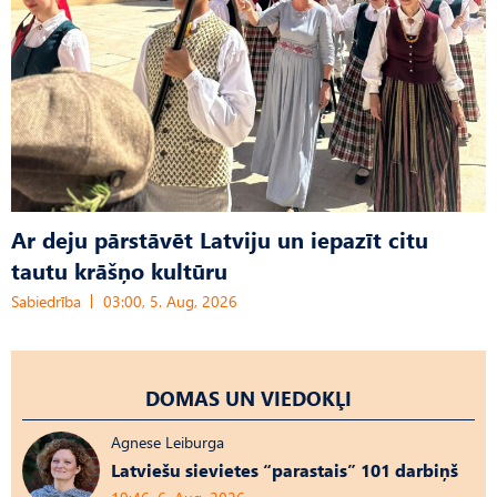
Ar deju pārstāvēt Latviju un iepazīt citu
tautu krāšņo kultūru
Sabiedrība
03:00, 5. Aug, 2026
DOMAS UN VIEDOKĻI
Agnese Leiburga
Latviešu sievietes “parastais” 101 darbiņš