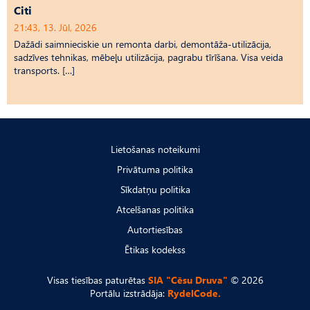
Citi
21:43, 13. Jūl, 2026
Dažādi saimnieciskie un remonta darbi, demontāža-utilizācija,
sadzīves tehnikas, mēbeļu utilizācija, pagrabu tīrīšana. Visa veida
transports. […]
Lietošanas noteikumi
Privātuma politika
Sīkdatņu politika
Atcelšanas politika
Autortiesības
Ētikas kodekss
Visas tiesības paturētas
SIA "Cēsu Druva"
© 2026
Portālu izstrādāja:
RydelCode.