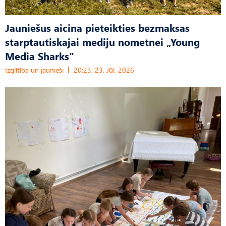
Jauniešus aicina pieteikties bezmaksas
starptautiskajai mediju nometnei „Young
Media Sharks”
Izglītība un jaunieši
20:23, 23. Jūl, 2026