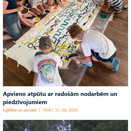
Apvieno atpūtu ar radošām nodarbēm un
piedzīvojumiem
Izglītība un jaunieši
10:47, 12. Jūl, 2026