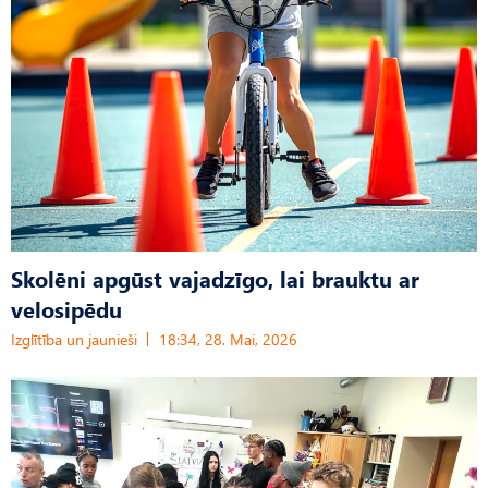
Skolēni apgūst vajadzīgo, lai brauktu ar
velosipēdu
Izglītība un jaunieši
18:34, 28. Mai, 2026