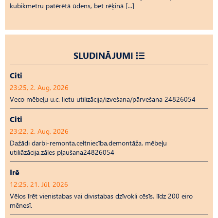
kubikmetru patērētā ūdens, bet rēķinā […]
SLUDINĀJUMI
Citi
23:25, 2. Aug, 2026
Veco mēbeļu u.c. lietu utilizācija/izvešana/pārvešana 24826054
Citi
23:22, 2. Aug, 2026
Dažādi darbi-remonta,celtniecība,demontāža, mēbeļu
utiliāzācija,zāles pļaušana24826054
Īrē
12:25, 21. Jūl, 2026
Vēlos īrēt vienistabas vai divistabas dzīvokli cēsīs, līdz 200 eiro
mēnesī.