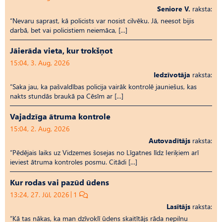
Seniore V.
raksta:
“Nevaru saprast, kā policists var nosist cilvēku. Jā, neesot bijis
darbā, bet vai policistiem neiemāca, […]
Jāierāda vieta, kur trokšņot
15:04, 3. Aug, 2026
Iedzīvotāja
raksta:
“Saka jau, ka pašvaldības policija vairāk kontrolē jauniešus, kas
nakts stundās braukā pa Cēsīm ar […]
Vajadzīga ātruma kontrole
15:04, 2. Aug, 2026
Autovadītājs
raksta:
“Pēdējais laiks uz Vid­ze­mes šosejas no Līgatnes līdz Ieriķiem arī
ieviest ātruma kontroles posmu. Citādi […]
Kur rodas vai pazūd ūdens
13:24, 27. Jūl, 2026
1
Lasītājs
raksta:
“Kā tas nākas, ka man dzīvoklī ūdens skaitītājs rāda nepilnu