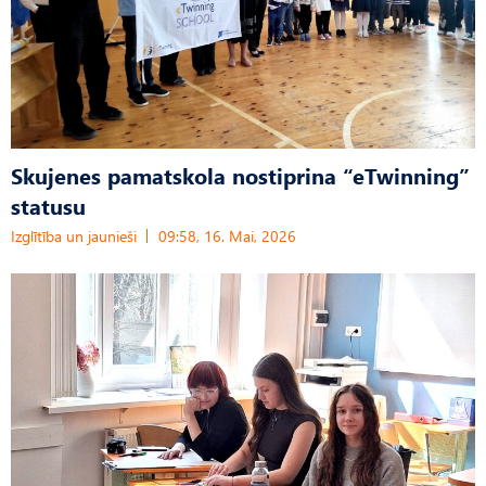
Skujenes pamatskola nostiprina “eTwinning”
statusu
Izglītība un jaunieši
09:58, 16. Mai, 2026