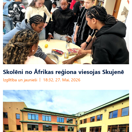
Skolēni no Āfrikas reģiona viesojas Skujenē
Izglītība un jaunieši
18:32, 27. Mai, 2026