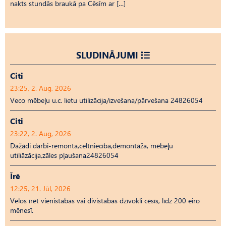
nakts stundās braukā pa Cēsīm ar […]
SLUDINĀJUMI
Citi
23:25, 2. Aug, 2026
Veco mēbeļu u.c. lietu utilizācija/izvešana/pārvešana 24826054
Citi
23:22, 2. Aug, 2026
Dažādi darbi-remonta,celtniecība,demontāža, mēbeļu
utiliāzācija,zāles pļaušana24826054
Īrē
12:25, 21. Jūl, 2026
Vēlos īrēt vienistabas vai divistabas dzīvokli cēsīs, līdz 200 eiro
mēnesī.