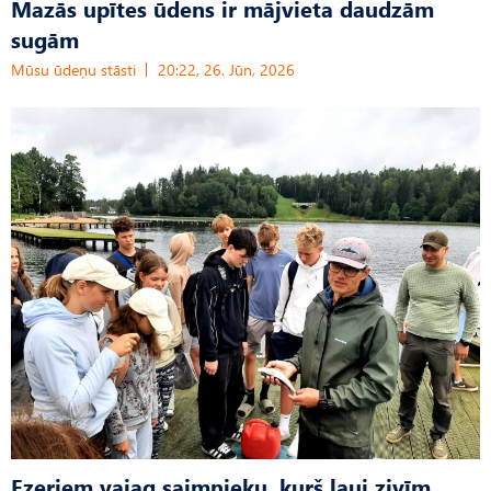
Mazās upītes ūdens ir mājvieta daudzām
sugām
Mūsu ūdeņu stāsti
20:22, 26. Jūn, 2026
Ezeriem vajag saimnieku, kurš ļauj zivīm