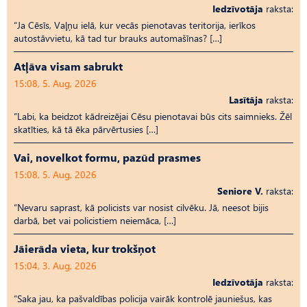
Iedzīvotāja
raksta:
“Ja Cēsīs, Vaļņu ielā, kur vecās pienotavas teritorija, ierīkos
autostāvvietu, kā tad tur brauks automašīnas? […]
Atļāva visam sabrukt
15:08, 5. Aug, 2026
Lasītāja
raksta:
“Labi, ka beidzot kādreizējai Cēsu pienotavai būs cits saimnieks. Žēl
skatīties, kā tā ēka pārvērtusies […]
Vai, novelkot formu, pazūd prasmes
15:08, 5. Aug, 2026
Seniore V.
raksta:
“Nevaru saprast, kā policists var nosist cilvēku. Jā, neesot bijis
darbā, bet vai policistiem neiemāca, […]
Jāierāda vieta, kur trokšņot
15:04, 3. Aug, 2026
Iedzīvotāja
raksta:
“Saka jau, ka pašvaldības policija vairāk kontrolē jauniešus, kas