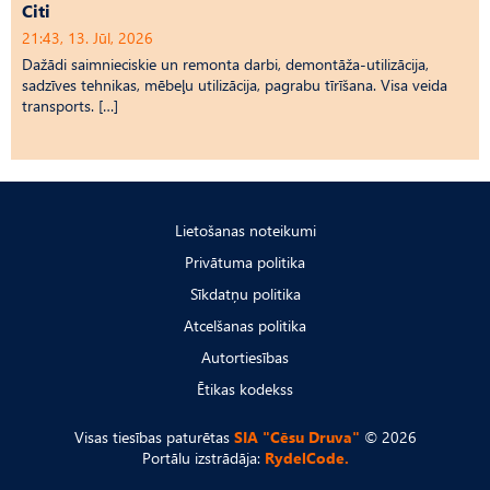
Citi
21:43, 13. Jūl, 2026
Dažādi saimnieciskie un remonta darbi, demontāža-utilizācija,
sadzīves tehnikas, mēbeļu utilizācija, pagrabu tīrīšana. Visa veida
transports. […]
Lietošanas noteikumi
Privātuma politika
Sīkdatņu politika
Atcelšanas politika
Autortiesības
Ētikas kodekss
Visas tiesības paturētas
SIA "Cēsu Druva"
© 2026
Portālu izstrādāja:
RydelCode.