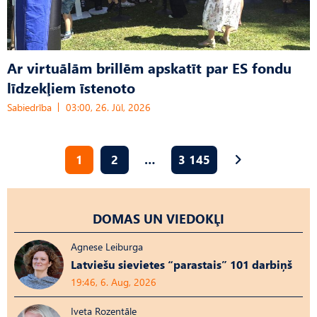
Ar virtuālām brillēm apskatīt par ES fondu
līdzekļiem īstenoto
Sabiedrība
03:00, 26. Jūl, 2026
1
2
…
3 145
DOMAS UN VIEDOKĻI
Agnese Leiburga
Latviešu sievietes “parastais” 101 darbiņš
19:46, 6. Aug, 2026
Iveta Rozentāle