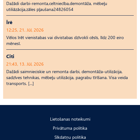
Dažādi darbi-remonta,celtniecība,demontāža, mēbeļu
utiliāzācija,zāles pļaušana24826054
Īrē
12:25, 21. Jūl, 2026
Vēlos īrēt vienistabas vai divistabas dzīvokli cēsīs, līdz 200 eiro
mēnesī.
Citi
21:43, 13. Jūl, 2026
Dažādi saimnieciskie un remonta darbi, demontāža-utilizācija,
sadzīves tehnikas, mēbeļu utilizācija, pagrabu tīrīšana. Visa veida
transports. […]
Lietošanas noteikumi
Privātuma politika
Sīkdatņu politika