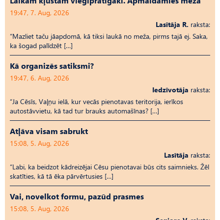
Laikam kļūstam vieglprātīgāki. Apmaldamies mežā
19:47, 7. Aug, 2026
Lasītāja R.
raksta:
“Mazliet taču jāapdomā, kā tiksi laukā no meža, pirms tajā ej. Saka,
ka šogad palīdzēt […]
Kā organizēs satiksmi?
19:47, 6. Aug, 2026
Iedzīvotāja
raksta:
“Ja Cēsīs, Vaļņu ielā, kur vecās pienotavas teritorija, ierīkos
autostāvvietu, kā tad tur brauks automašīnas? […]
Atļāva visam sabrukt
15:08, 5. Aug, 2026
Lasītāja
raksta:
“Labi, ka beidzot kādreizējai Cēsu pienotavai būs cits saimnieks. Žēl
skatīties, kā tā ēka pārvērtusies […]
Vai, novelkot formu, pazūd prasmes
15:08, 5. Aug, 2026