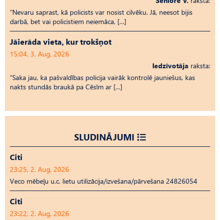
Seniore V.
raksta:
“Nevaru saprast, kā policists var nosist cilvēku. Jā, neesot bijis
darbā, bet vai policistiem neiemāca, […]
Jāierāda vieta, kur trokšņot
15:04, 3. Aug, 2026
Iedzīvotāja
raksta:
“Saka jau, ka pašvaldības policija vairāk kontrolē jauniešus, kas
nakts stundās braukā pa Cēsīm ar […]
SLUDINĀJUMI
Citi
23:25, 2. Aug, 2026
Veco mēbeļu u.c. lietu utilizācija/izvešana/pārvešana 24826054
Citi
23:22, 2. Aug, 2026