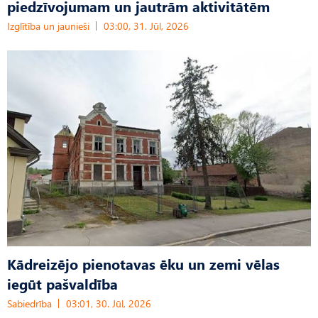
piedzīvojumam un jautrām aktivitātēm
Izglītība un jaunieši
03:00, 31. Jūl, 2026
Kādreizējo pienotavas ēku un zemi vēlas
iegūt pašvaldība
Sabiedrība
03:01, 30. Jūl, 2026