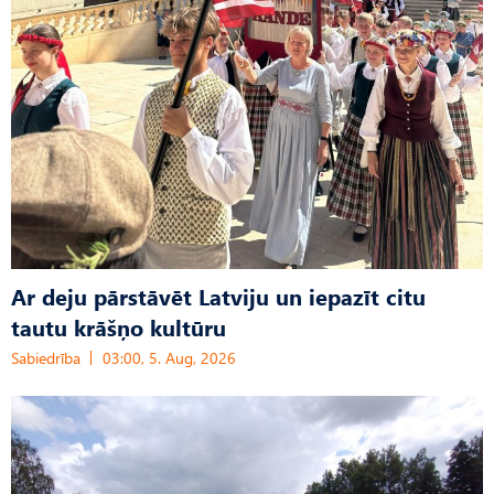
Ar deju pārstāvēt Latviju un iepazīt citu
tautu krāšņo kultūru
Sabiedrība
03:00, 5. Aug, 2026