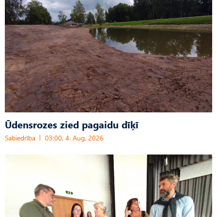
Ūdensrozes zied pagaidu dīķī
Sabiedrība
03:00, 4. Aug, 2026