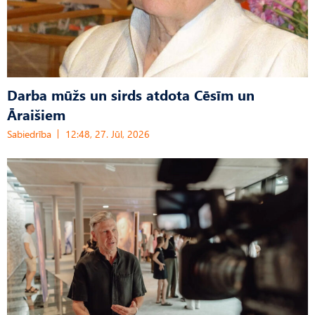
Darba mūžs un sirds atdota Cēsīm un
Āraišiem
Sabiedrība
12:48, 27. Jūl, 2026