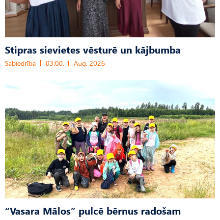
Stipras sievietes vēsturē un kājbumba
Sabiedrība
03:00, 1. Aug, 2026
“Vasara Mālos” pulcē bērnus radošam