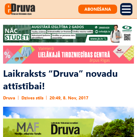
ABONĒŠANA
Laikraksts “Druva” novadu
attīstībai!
Druva
Dzīves stils
20:49, 8. Nov, 2017