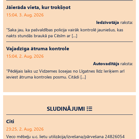
Jāierāda vieta, kur trokšņot
15:04, 3. Aug, 2026
Iedzīvotāja
raksta:
“Saka jau, ka pašvaldības policija vairāk kontrolē jauniešus, kas
nakts stundās braukā pa Cēsīm ar […]
Vajadzīga ātruma kontrole
15:04, 2. Aug, 2026
Autovadītājs
raksta:
“Pēdējais laiks uz Vid­ze­mes šosejas no Līgatnes līdz Ieriķiem arī
ieviest ātruma kontroles posmu. Citādi […]
SLUDINĀJUMI
Citi
23:25, 2. Aug, 2026
Veco mēbeļu u.c. lietu utilizācija/izvešana/pārvešana 24826054