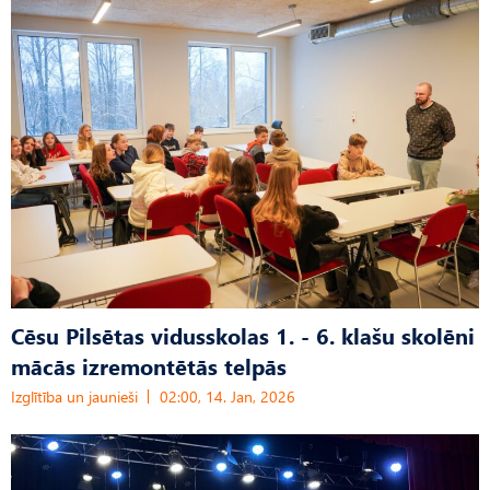
Cēsu Pilsētas vidusskolas 1. - 6. klašu skolēni
mācās izremontētās telpās
Izglītība un jaunieši
02:00, 14. Jan, 2026