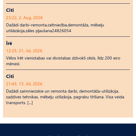
Citi
23:22, 2. Aug, 2026
Dažādi darbi-remonta,celtniecība,demontāža, mēbeļu
utiliāzācija,zāles pļaušana24826054
Īrē
12:25, 21. Jūl, 2026
Vēlos īrēt vienistabas vai divistabas dzīvokli cēsīs, līdz 200 eiro
mēnesī.
Citi
21:43, 13. Jūl, 2026
Dažādi saimnieciskie un remonta darbi, demontāža-utilizācija,
sadzīves tehnikas, mēbeļu utilizācija, pagrabu tīrīšana. Visa veida
transports. […]