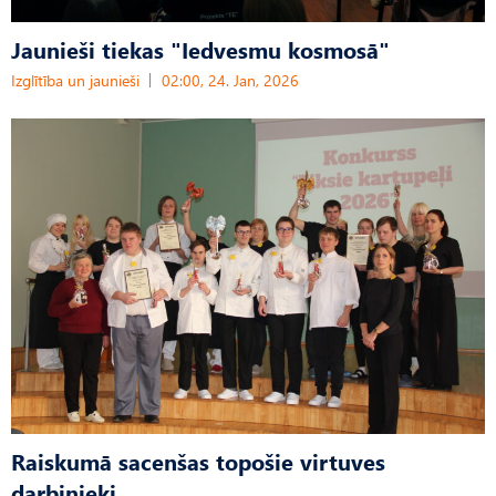
Jaunieši tiekas "Iedvesmu kosmosā"
Izglītība un jaunieši
02:00, 24. Jan, 2026
Raiskumā sacenšas topošie virtuves
darbinieki