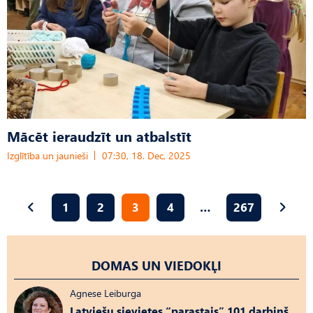
Mācēt ieraudzīt un atbalstīt
Izglītība un jaunieši
07:30, 18. Dec, 2025
1
2
3
4
…
267
DOMAS UN VIEDOKĻI
Agnese Leiburga
Latviešu sievietes “parastais” 101 darbiņš