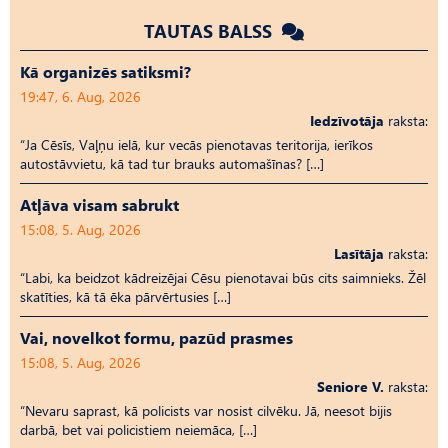
TAUTAS BALSS
Kā organizēs satiksmi?
19:47, 6. Aug, 2026
Iedzīvotāja
raksta:
“Ja Cēsīs, Vaļņu ielā, kur vecās pienotavas teritorija, ierīkos
autostāvvietu, kā tad tur brauks automašīnas? […]
Atļāva visam sabrukt
15:08, 5. Aug, 2026
Lasītāja
raksta:
“Labi, ka beidzot kādreizējai Cēsu pienotavai būs cits saimnieks. Žēl
skatīties, kā tā ēka pārvērtusies […]
Vai, novelkot formu, pazūd prasmes
15:08, 5. Aug, 2026
Seniore V.
raksta:
“Nevaru saprast, kā policists var nosist cilvēku. Jā, neesot bijis
darbā, bet vai policistiem neiemāca, […]