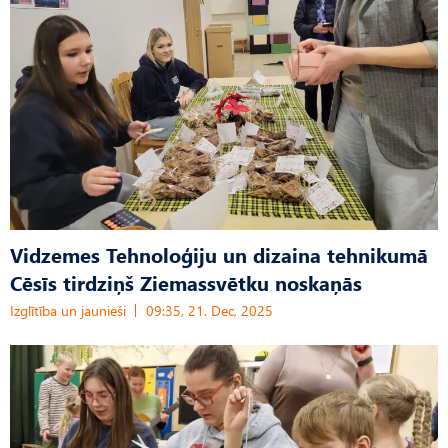
Vidzemes Tehnoloģiju un dizaina tehnikumā
Cēsīs tirdziņš Ziemassvētku noskaņās
Izglītība un jaunieši
09:35, 21. Dec, 2025