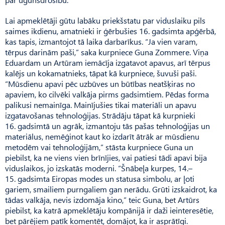
Lai apmeklētāji gūtu labāku priekšstatu par viduslaiku pils
saimes ikdienu, amatnieki ir ģērbušies 16. gadsimta apģērbā,
kas tapis, izmantojot tā laika darbarīkus. “Ja vien varam,
tērpus darinām paši,” saka kurpniece Guna Zommere. Viņa
Eduardam un Artūram iemācīja izgatavot apavus, arī tērpus
kalējs un kokamatnieks, tāpat kā kurpniece, šuvuši paši.
“Mūsdienu apavi pēc uzbūves un būtības neatšķiras no
apaviem, ko cilvēki valkāja pirms gadsimtiem. Pēdas forma
palikusi nemainīga. Mainījušies tikai materiāli un apavu
izgatavošanas tehnoloģijas. Strādāju tāpat kā kurpnieki
16. gadsimtā un agrāk, izmantoju tās pašas tehnoloģijas un
materiālus, nemēģinot kaut ko izdarīt ātrāk ar mūsdienu
metodēm vai tehnoloģijām,” stāsta kurpniece Guna un
piebilst, ka ne viens vien brīnījies, vai patiesi tādi apavi bija
viduslaikos, jo izskatās moderni. “Šnābeļa kurpes, 14.–
15. gad­simta Eiropas modes un statusa simbolu, ar ļoti
gariem, smailiem purngaliem gan nerādu. Grūti izskaidrot, ka
tādas valkāja, nevis izdomāja kino,” teic Guna, bet Artūrs
piebilst, ka katrā apmeklētāju kompānijā ir daži ieinteresētie,
bet pārējiem patīk komentēt, domājot, ka ir asprātīgi.