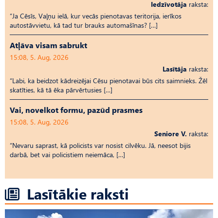
Iedzīvotāja
raksta:
“Ja Cēsīs, Vaļņu ielā, kur vecās pienotavas teritorija, ierīkos
autostāvvietu, kā tad tur brauks automašīnas? […]
Atļāva visam sabrukt
15:08, 5. Aug, 2026
Lasītāja
raksta:
“Labi, ka beidzot kādreizējai Cēsu pienotavai būs cits saimnieks. Žēl
skatīties, kā tā ēka pārvērtusies […]
Vai, novelkot formu, pazūd prasmes
15:08, 5. Aug, 2026
Seniore V.
raksta:
“Nevaru saprast, kā policists var nosist cilvēku. Jā, neesot bijis
darbā, bet vai policistiem neiemāca, […]
Lasītākie raksti