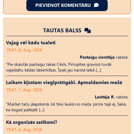
PIEVIENOT KOMENTĀRU
TAUTAS BALSS
Vajag vēl kādu tualeti
19:47, 8. Aug, 2026
Pastaigu cienītāja
raksta:
“Pie skaistās pastaigu takas Cēsīs, Pirtupītes graviņā tuvāk
vajadzētu kādas labierīcības. Īpaši jau karstā laikā […]
Laikam kļūstam vieglprātīgāki. Apmaldamies mežā
19:47, 7. Aug, 2026
Lasītāja R.
raksta:
“Mazliet taču jāapdomā, kā tiksi laukā no meža, pirms tajā ej. Saka,
ka šogad palīdzēt […]
Kā organizēs satiksmi?
19:47, 6. Aug, 2026