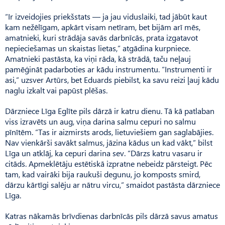
“Ir izveidojies priekšstats — ja jau viduslaiki, tad jābūt kaut
kam nežēlīgam, apkārt visam netīram, bet bijām arī mēs,
amatnieki, kuri strādāja savās darbnīcās, prata izgatavot
nepieciešamas un skaistas lietas,” atgādina kurpniece.
Amatnieki pastāsta, ka viņi rāda, kā strādā, taču neļauj
pamēģināt padarboties ar kādu instrumentu. “Instrumenti ir
asi,” uzsver Artūrs, bet Eduards piebilst, ka savu reizi ļauj kādu
naglu izkalt vai papūst plēšas.
Dārzniece Līga Eglīte pils dārzā ir katru dienu. Tā kā patlaban
viss izravēts un aug, viņa darina salmu cepuri no salmu
pīnītēm. “Tas ir aizmirsts arods, lietuviešiem gan saglabājies.
Nav vienkārši savākt salmus, jāzina kādus un kad vākt,” bilst
Līga un atklāj, ka cepuri darina sev. “Dārzs katru vasaru ir
citāds. Apmeklētāju estētiskā izpratne nebeidz pārsteigt. Pēc
tam, kad vairāki bija raukuši degunu, jo komposts smird,
dārzu kārtīgi salēju ar nātru vircu,” smaidot pastāsta dārzniece
Līga.
Katras nākamās brīvdienas darbnīcās pils dārzā savus amatus