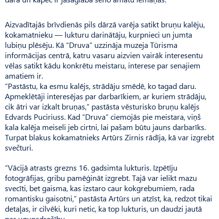
Aizvadītajās brīvdienās pils dārzā varēja satikt bruņu kalēju,
kokamatnieku — lukturu darinātāju, kurpnieci un jumta
lubiņu plēsēju. Kā “Druva” uzzināja muzeja Tūrisma
informācijas centrā, katru vasaru aizvien vairāk interesentu
vēlas satikt kādu konkrētu meistaru, interese par senajiem
amatiem ir.
“Pastāstu, ka esmu kalējs, strādāju smēdē, ko tagad daru.
Apmeklētāji interesējas par darbarīkiem, ar kuriem strādāju,
cik ātri var izkalt bruņas,” pastāsta vēsturisko bruņu kalējs
Edvards Puciriuss. Kad “Druva” ciemojās pie meistara, viņš
kala kalēja meiseli jeb cirtni, lai pašam būtu jauns darbarīks.
Turpat blakus kokamatnieks Artūrs Zirnis rādīja, kā var izgrebt
svečturi.
“Vācijā atrasts grezns 16. gadsimta lukturis. Izpētīju
fotogrāfijas, gribu pamēģināt izgrebt. Tajā var ielikt mazu
svecīti, bet gaisma, kas izstaro caur kokgrebumiem, rada
romantisku gaisotni,” pastāsta Artūrs un atzīst, ka, redzot tikai
detaļas, ir cilvēki, kuri netic, ka top lukturis, un daudzi jautā
par ugunsdrošību.