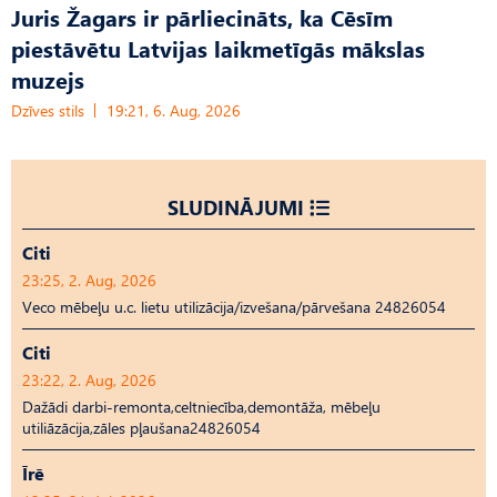
Juris Žagars ir pārliecināts, ka Cēsīm
piestāvētu Latvijas laikmetīgās mākslas
muzejs
Dzīves stils
19:21, 6. Aug, 2026
SLUDINĀJUMI
Citi
23:25, 2. Aug, 2026
Veco mēbeļu u.c. lietu utilizācija/izvešana/pārvešana 24826054
Citi
23:22, 2. Aug, 2026
Dažādi darbi-remonta,celtniecība,demontāža, mēbeļu
utiliāzācija,zāles pļaušana24826054
Īrē