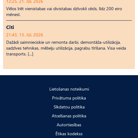
12:25, 21. Jūl, 2026
Vēlos īrēt vienistabas vai divistabas dzīvokli cēsīs, līdz 200 eiro
mēnesī.
Citi
21:43, 13. Jūl, 2026
Dažādi saimnieciskie un remonta darbi, demontāža-utilizācija,
sadzīves tehnikas, mēbeļu utilizācija, pagrabu tīrīšana. Visa veida
transports. […]
Lietošanas noteikumi
Privātuma politika
Sīkdatņu politika
Atcelšanas politika
Autortiesības
Ētikas kodekss