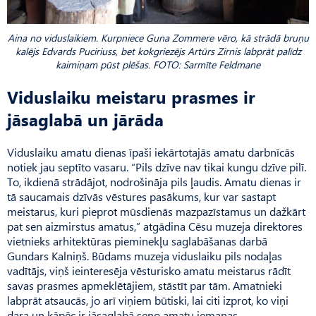
Aina no viduslaikiem. Kurpniece Guna Zommere vēro, kā strādā bruņu
kalējs Edvards Puciriuss, bet kokgriezējs Artūrs Zirnis labprāt palīdz
kaimiņam pūst plēšas. FOTO: Sarmīte Feldmane
Viduslaiku meistaru prasmes ir
jāsaglabā un jārāda
Viduslaiku amatu dienas īpaši iekārtotajās amatu darbnīcās
notiek jau septīto vasaru. “Pils dzīve nav tikai kungu dzīve pilī.
To, ikdienā strādājot, nodrošināja pils ļaudis. Amatu dienas ir
tā saucamais dzīvās vēstures pasākums, kur var sastapt
meistarus, kuri pieprot mūsdienās mazpazīstamus un dažkārt
pat sen aizmirstus amatus,” atgādina Cēsu muzeja direktores
vietnieks arhitektūras pieminekļu saglabāšanas darbā
Gundars Kalniņš. Būdams muzeja viduslaiku pils nodaļas
vadītājs, viņš ieinteresēja vēsturisko amatu meistarus rādīt
savas prasmes apmeklētājiem, stāstīt par tām. Amatnieki
labprāt atsaucās, jo arī viņiem būtiski, lai citi izprot, ko viņi
dara un kāpēc ir jāsaglabā seno amatu iemaņas.