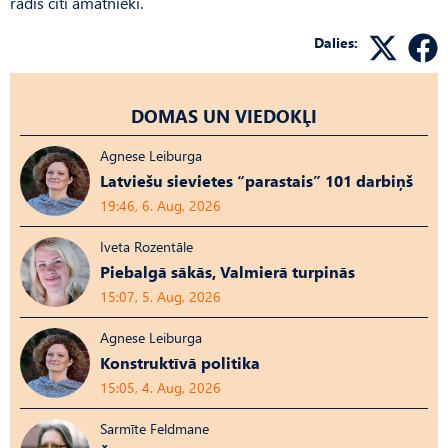
rādīs citi amatnieki.
Dalies:
DOMAS UN VIEDOKĻI
Agnese Leiburga
Latviešu sievietes “parastais” 101 darbiņš
19:46, 6. Aug, 2026
Iveta Rozentāle
Piebalgā sākās, Valmierā turpinās
15:07, 5. Aug, 2026
Agnese Leiburga
Konstruktīvā politika
15:05, 4. Aug, 2026
Sarmīte Feldmane