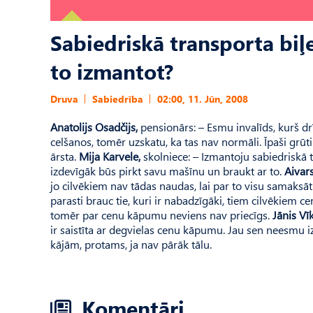
Sabiedriskā transporta biļe
to izmantot?
Druva
Sabiedrība
02:00, 11. Jūn, 2008
Anatolijs Osadčijs,
pensionārs: – Esmu invalīds, kurš dr
celšanos, tomēr uzskatu, ka tas nav normāli. Īpaši grūti
ārsta.
Mija Karvele,
skolniece: – Izmantoju sabiedriskā 
izdevīgāk būs pirkt savu mašīnu un braukt ar to.
Aivar
jo cilvēkiem nav tādas naudas, lai par to visu samaksā
parasti brauc tie, kuri ir nabadzīgāki, tiem cilvēkiem 
tomēr par cenu kāpumu neviens nav priecīgs.
Jānis Vī
ir saistīta ar degvielas cenu kāpumu. Jau sen neesmu izm
kājām, protams, ja nav pārāk tālu.
Komentāri