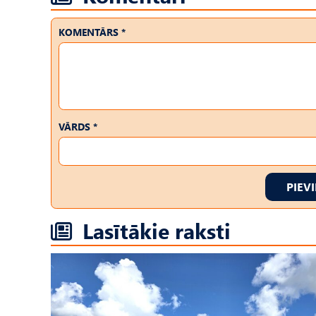
KOMENTĀRS *
VĀRDS *
PIEV
Lasītākie raksti