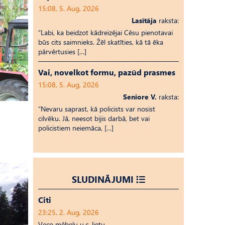
15:08, 5. Aug, 2026
Lasītāja
raksta:
“Labi, ka beidzot kādreizējai Cēsu pienotavai
būs cits saimnieks. Žēl skatīties, kā tā ēka
pārvērtusies […]
Vai, novelkot formu, pazūd prasmes
15:08, 5. Aug, 2026
Seniore V.
raksta:
“Nevaru saprast, kā policists var nosist
cilvēku. Jā, neesot bijis darbā, bet vai
policistiem neiemāca, […]
SLUDINĀJUMI
Citi
23:25, 2. Aug, 2026
Veco mēbeļu u.c. lietu