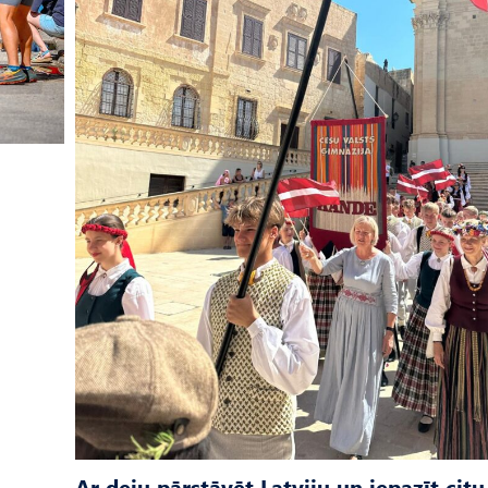
Ar deju pārstāvēt Latviju un iepazīt citu