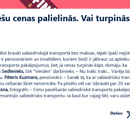
šu cenas palielinās. Vai turpinās
īkst braukt sabiedriskajā transportā bez maksas, tāpēc īpaši nejū
 ir pensionāriem un invalīdiem, kuriem bieži ir jābrauc uz aptieku
transporta pakalpojumus, bet, ja cenas turpinās kāpt, domāju, ka
s Sedlenieks,
SIA “Venden” darbinieks: – Nu traki, traki… Varēja būt
tu.
Pēteris Kuzmans,
pensionārs: – Sanāk tā, ka ar sabiedrisko tra
cenu celšanās šķiet nenormāla. Pa pilsētu vēl var izbraukt par 20 s
ksna,
fotogrāfs: – Cenu pacelšanās sabiedriskā transporta pakal
antojis sabiedrisko transportu. Ja kaut kur vajag tikt, varu aiziet
Dalies: