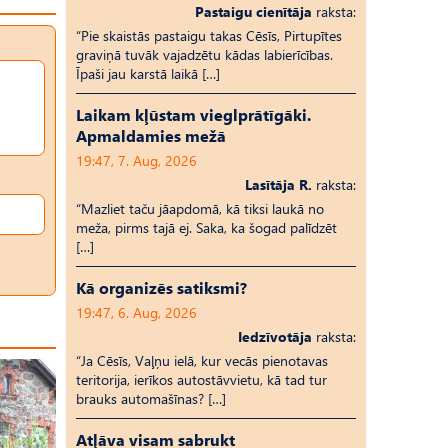
Pastaigu cienītāja
raksta:
“Pie skaistās pastaigu takas Cēsīs, Pirtupītes
graviņā tuvāk vajadzētu kādas labierīcības.
Īpaši jau karstā laikā […]
Laikam kļūstam vieglprātīgāki.
Apmaldamies mežā
19:47, 7. Aug, 2026
Lasītāja R.
raksta:
“Mazliet taču jāapdomā, kā tiksi laukā no
meža, pirms tajā ej. Saka, ka šogad palīdzēt
[…]
Kā organizēs satiksmi?
19:47, 6. Aug, 2026
Iedzīvotāja
raksta:
“Ja Cēsīs, Vaļņu ielā, kur vecās pienotavas
teritorija, ierīkos autostāvvietu, kā tad tur
brauks automašīnas? […]
Atļāva visam sabrukt