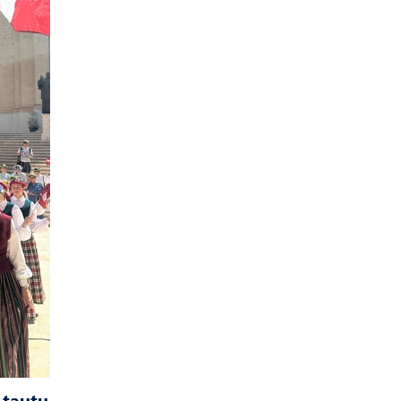
 tautu