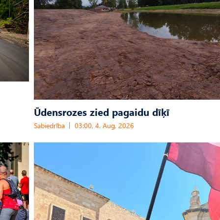
Ūdensrozes zied pagaidu dīķī
Sabiedrība
03:00, 4. Aug, 2026