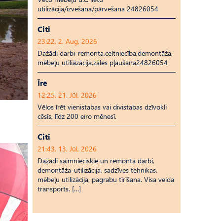
utilizācija/izvešana/pārvešana 24826054
Citi
23:22, 2. Aug, 2026
Dažādi darbi-remonta,celtniecība,demontāža,
mēbeļu utiliāzācija,zāles pļaušana24826054
Īrē
12:25, 21. Jūl, 2026
Vēlos īrēt vienistabas vai divistabas dzīvokli
cēsīs, līdz 200 eiro mēnesī.
Citi
21:43, 13. Jūl, 2026
Dažādi saimnieciskie un remonta darbi,
demontāža-utilizācija, sadzīves tehnikas,
mēbeļu utilizācija, pagrabu tīrīšana. Visa veida
transports. […]