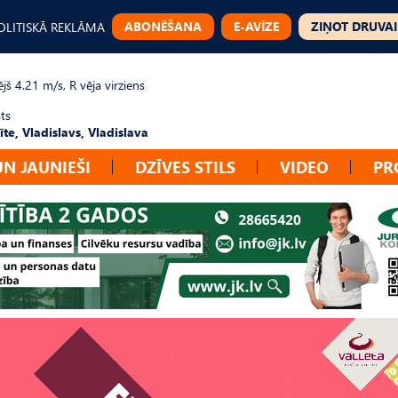
ABONĒŠANA
E-AVĪZE
ZIŅOT DRUVAI
OLITISKĀ REKLĀMA
jš 4.21 m/s, R vēja virziens
ts
te, Vladislavs, Vladislava
UN JAUNIEŠI
DZĪVES STILS
VIDEO
PR