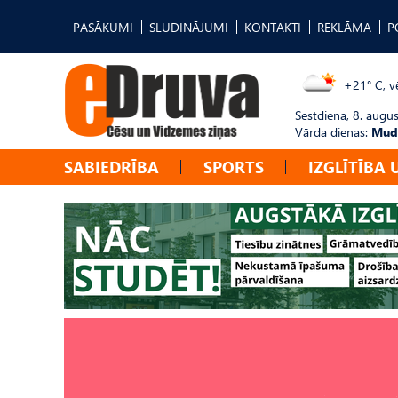
PASĀKUMI
SLUDINĀJUMI
KONTAKTI
REKLĀMA
P
+21° C, vē
Sestdiena, 8. augus
Vārda dienas:
Mudī
SABIEDRĪBA
SPORTS
IZGLĪTĪBA 