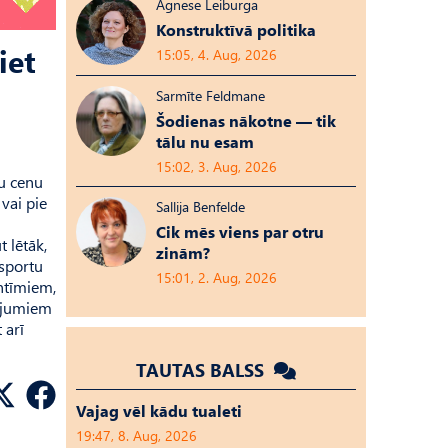
Agnese Leiburga
Konstruktīvā politika
iet
15:05, 4. Aug, 2026
Sarmīte Feldmane
Šodienas nākotne — tik
tālu nu esam
15:02, 3. Aug, 2026
tu cenu
 vai pie
Sallija Benfelde
Cik mēs viens par otru
 lētāk,
zinām?
nsportu
15:01, 2. Aug, 2026
antīmiem,
pojumiem
 arī
TAUTAS BALSS
Vajag vēl kādu tualeti
19:47, 8. Aug, 2026