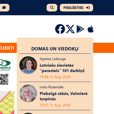
PIESLĒGTIES
OJEKTI
DOMAS UN VIEDOKĻI
Agnese Leiburga
Latviešu sievietes
“parastais” 101 darbiņš
19:46, 6. Aug, 2026
Iveta Rozentāle
Piebalgā sākās, Valmierā
turpinās
15:07, 5. Aug, 2026