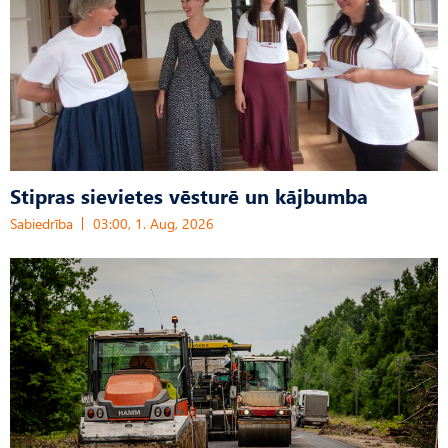
Stipras sievietes vēsturē un kājbumba
Sabiedrība
03:00, 1. Aug, 2026