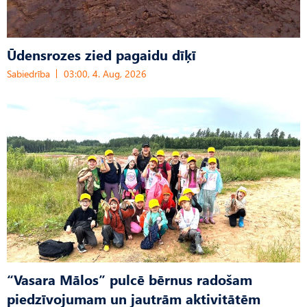
Ūdensrozes zied pagaidu dīķī
Sabiedrība
03:00, 4. Aug, 2026
“Vasara Mālos” pulcē bērnus radošam
piedzīvojumam un jautrām aktivitātēm