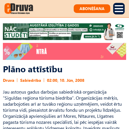
ABONĒŠANA
Plāno attīstību
Druva
Sabiedrība
02:00, 10. Jūn, 2008
Jau astoņus gadus darbojas sabiedriskā organizācija
“Siguldas reģiona tūrisma biedrība”. Organizācijas mērķis,
sadarbojoties arī ar tuvāko reģionu uzņēmējiem, veidot ērtu
tūrisma vidi, piesaistot ārvalstu fondu un projektu līdzekļus.
Organizācijā apvienojušies arī Mores, Nītaures, Līgatnes
pagasta tūrisma nozares speciālisti, lai pēc iespējas vairāk
interesentu aplūkotu Vidzemes kolorītu. Izveidots maršruts