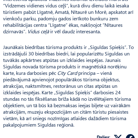
“Vidzemes vidienes vidus ceļš”, kurā divu dienu laikā iesaka
tūristiem pabūt Līgatnē, Amatā, Nītaurē un Morē, apskatot arī
vienkoču parku, padomju gados ierīkoto bunkuru zem
rehabilitācijas centra “Līgatne” ēkas, nakšņojot “Nītaures
dzirnavās”.
Vidus ceļā
ir vēl daudz interesanta.
Jaunākais biedrības tūrisma produkts ir „Siguldas Spieķis”. To
izstrādājuši 30 biedrības biedri, lai popularizētu Siguldas un
tuvākās apkārtnes atpūtas un izklaides iespējas. Jaunais
Siguldas novada tūrisma produkts ir magnētiskā norēķinu
karte, kura darbosies pēc
City Card
principa – vienā
piedāvājumā apvienojot populārākos tūrisma objektus,
atrakcijas, naktsmītnes, restorānus un citas atpūtas un
izklaides iespējas. Karte „Siguldas Spieķis” darbosies 24
stundas no tās fiksēšanas brīža kādā no izvēlētajiem tūrisma
objektiem, un tā būs kā bezmaksas ieejas biļete uz vairākām
atrakcijām, muzeju ekspozīcijām un citām tūristu piesaistes
vietām, kā arī sniegs nozīmīgas atlaides dažādiem tūrisma
pakalpojumiem Siguldas reģionā.
Dalies: