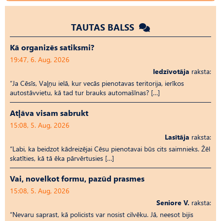
TAUTAS BALSS
Kā organizēs satiksmi?
19:47, 6. Aug, 2026
Iedzīvotāja
raksta:
“Ja Cēsīs, Vaļņu ielā, kur vecās pienotavas teritorija, ierīkos
autostāvvietu, kā tad tur brauks automašīnas? […]
Atļāva visam sabrukt
15:08, 5. Aug, 2026
Lasītāja
raksta:
“Labi, ka beidzot kādreizējai Cēsu pienotavai būs cits saimnieks. Žēl
skatīties, kā tā ēka pārvērtusies […]
Vai, novelkot formu, pazūd prasmes
15:08, 5. Aug, 2026
Seniore V.
raksta:
“Nevaru saprast, kā policists var nosist cilvēku. Jā, neesot bijis