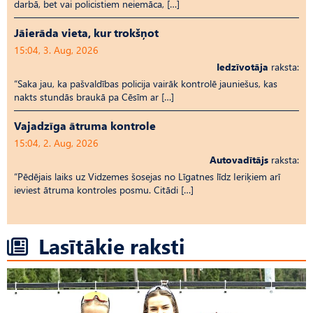
darbā, bet vai policistiem neiemāca, […]
Jāierāda vieta, kur trokšņot
15:04, 3. Aug, 2026
Iedzīvotāja
raksta:
“Saka jau, ka pašvaldības policija vairāk kontrolē jauniešus, kas
nakts stundās braukā pa Cēsīm ar […]
Vajadzīga ātruma kontrole
15:04, 2. Aug, 2026
Autovadītājs
raksta:
“Pēdējais laiks uz Vid­ze­mes šosejas no Līgatnes līdz Ieriķiem arī
ieviest ātruma kontroles posmu. Citādi […]
Lasītākie raksti