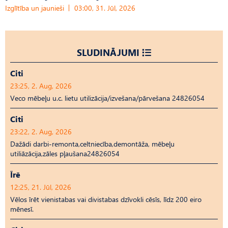
Izglītība un jaunieši
03:00, 31. Jūl, 2026
SLUDINĀJUMI
Citi
23:25, 2. Aug, 2026
Veco mēbeļu u.c. lietu utilizācija/izvešana/pārvešana 24826054
Citi
23:22, 2. Aug, 2026
Dažādi darbi-remonta,celtniecība,demontāža, mēbeļu
utiliāzācija,zāles pļaušana24826054
Īrē
12:25, 21. Jūl, 2026
Vēlos īrēt vienistabas vai divistabas dzīvokli cēsīs, līdz 200 eiro
mēnesī.