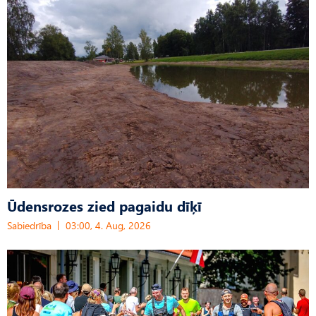
Ūdensrozes zied pagaidu dīķī
Sabiedrība
03:00, 4. Aug, 2026