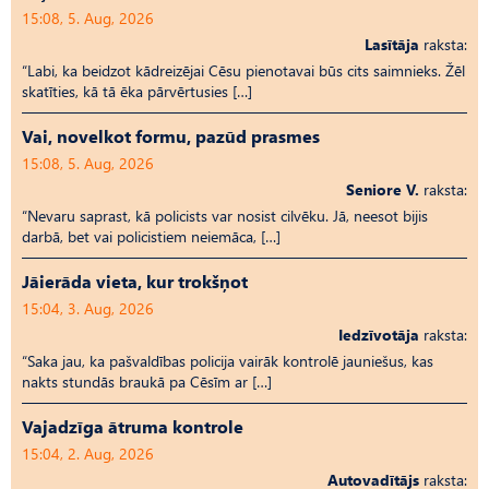
15:08, 5. Aug, 2026
Lasītāja
raksta:
“Labi, ka beidzot kādreizējai Cēsu pienotavai būs cits saimnieks. Žēl
skatīties, kā tā ēka pārvērtusies […]
Vai, novelkot formu, pazūd prasmes
15:08, 5. Aug, 2026
Seniore V.
raksta:
“Nevaru saprast, kā policists var nosist cilvēku. Jā, neesot bijis
darbā, bet vai policistiem neiemāca, […]
Jāierāda vieta, kur trokšņot
15:04, 3. Aug, 2026
Iedzīvotāja
raksta:
“Saka jau, ka pašvaldības policija vairāk kontrolē jauniešus, kas
nakts stundās braukā pa Cēsīm ar […]
Vajadzīga ātruma kontrole
15:04, 2. Aug, 2026
Autovadītājs
raksta: