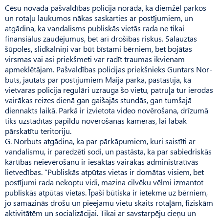
Cēsu novada pašvaldības policija norāda, ka diemžēl parkos
un rotaļu laukumos nākas saskarties ar postījumiem, un
atgādina, ka vandalisms publiskās vietās rada ne tikai
finansiālus zaudējumus, bet arī drošības riskus. Salauztas
šūpoles, slidkalniņi var būt bīstami bērniem, bet bojātas
virsmas vai asi priekšmeti var radīt traumas ikvienam
apmeklētājam. Paš­valdības policijas priekšnieks Guntars Nor­
buts, jautāts par postījumiem Maija parkā, pastāstīja, ka
vietvaras policija regulāri uzrauga šo vietu, patruļa tur ierodas
vairākas reizes dienā gan gaišajās stundās, gan tumšajā
diennakts laikā. Parkā ir izvietota video novērošana, drīzumā
tiks uzstādītas papildu novērošanas kameras, lai labāk
pārskatītu teritoriju.
G. Norbuts atgādina, ka par pārkāpumiem, kuri saistīti ar
vandalismu, ir paredzēti sodi, un pastāsta, ka par sabiedriskās
kārtības neievērošanu ir iesāktas vairākas administratīvās
lietvedības. “Publiskās atpūtas vietas ir domātas visiem, bet
postījumi rada nekoptu vidi, mazina cilvēku vēlmi izmantot
publiskās atpūtas vietas. Īpaši būtiska ir ietekme uz bērniem,
jo samazinās drošu un pieejamu vietu skaits rotaļām, fiziskām
aktivitātēm un socializācijai. Tikai ar savstarpēju cieņu un