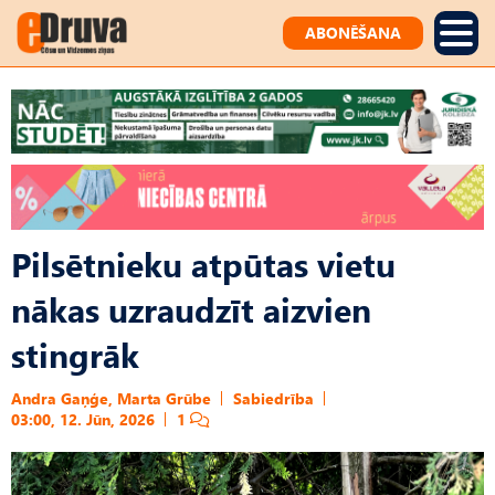
ABONĒŠANA
Pilsētnieku atpūtas vietu
nākas uzraudzīt aizvien
stingrāk
Andra Gaņģe, Marta Grūbe
Sabiedrība
03:00, 12. Jūn, 2026
1