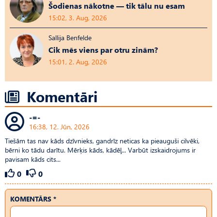
Šodienas nākotne — tik tālu nu esam
15:02, 3. Aug, 2026
Sallija Benfelde
Cik mēs viens par otru zinām?
15:01, 2. Aug, 2026
Komentāri
-=-
16:38, 12. Jūn, 2026
Tiešām tas nav kāds dzīvnieks, gandrīz neticas ka pieauguši cilvēki,
bērni ko tādu darītu. Mērķis kāds, kādēļ... Varbūt izskaidrojums ir
pavisam kāds cits...
0
0
KOMENTĀRS *