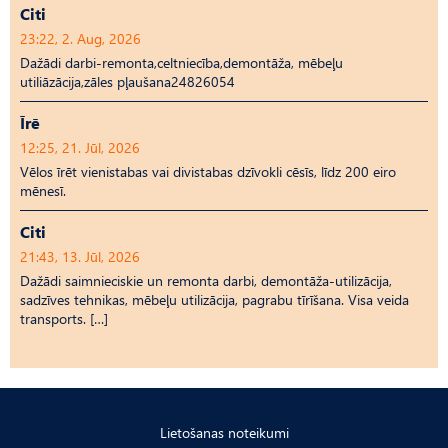
Citi
23:22, 2. Aug, 2026
Dažādi darbi-remonta,celtniecība,demontāža, mēbeļu
utiliāzācija,zāles pļaušana24826054
Īrē
12:25, 21. Jūl, 2026
Vēlos īrēt vienistabas vai divistabas dzīvokli cēsīs, līdz 200 eiro
mēnesī.
Citi
21:43, 13. Jūl, 2026
Dažādi saimnieciskie un remonta darbi, demontāža-utilizācija,
sadzīves tehnikas, mēbeļu utilizācija, pagrabu tīrīšana. Visa veida
transports. […]
Lietošanas noteikumi