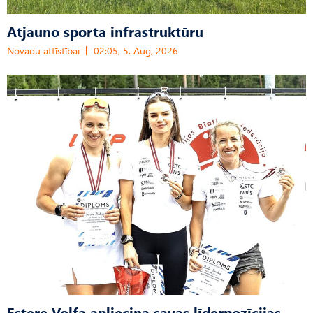
Atjauno sporta infrastruktūru
Novadu attīstībai
02:05, 5. Aug, 2026
Estere Volfa apliecina savas līderpozīcijas