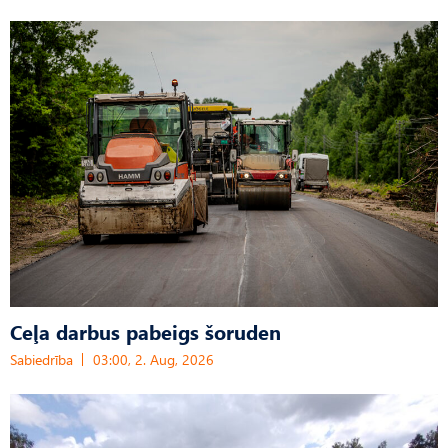
Ceļa darbus pabeigs šoruden
Sabiedrība
03:00, 2. Aug, 2026