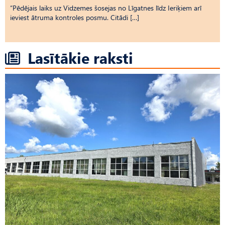
“Pēdējais laiks uz Vid­ze­mes šosejas no Līgatnes līdz Ieriķiem arī
ieviest ātruma kontroles posmu. Citādi […]
Lasītākie raksti