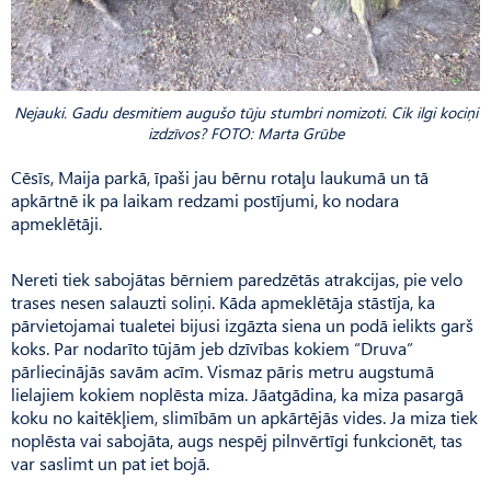
Nejauki. Gadu desmitiem augušo tūju stumbri nomizoti. Cik ilgi kociņi
izdzīvos? FOTO: Marta Grūbe
Cēsīs, Maija parkā, īpaši jau bērnu rotaļu laukumā un tā
apkārtnē ik pa laikam redzami postījumi, ko nodara
apmeklētāji.
Nereti tiek sabojātas bērniem paredzētās atrakcijas, pie velo
trases nesen salauzti soliņi. Kāda apmeklētāja stāstīja, ka
pārvietojamai tualetei bijusi izgāzta siena un podā ielikts garš
koks. Par nodarīto tūjām jeb dzīvības kokiem “Druva”
pārliecinājās savām acīm. Vismaz pāris metru augstumā
lielajiem kokiem noplēsta miza. Jāatgādina, ka miza pasargā
koku no kaitēkļiem, slimībām un apkārtējās vides. Ja miza tiek
noplēsta vai sabojāta, augs nespēj pilnvērtīgi funkcionēt, tas
var saslimt un pat iet bojā.