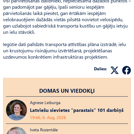
visi pārvietošanās dalībnieki, nepieciešama dažādos punktos –
gan padomājot par gājēju, īpaši senioru iespējām
pārvietošanās laikā piesēst, gan ērtākām iespējām
velobraucējiem dažādās vietās pilsētā novietot velosipēdu,
gan uzlabojot sabiedriskā transporta kustību un gājēju ietvju
un ielu stāvokli.
Iegūtie dati palīdzēs transporta attīstības plāna izstrādē, ielu
un krustojumu risinājumu izvērtēšanā, projektēšanas
uzdevumos konkrētiem infrastruktūras projektiem.
Dalies:
DOMAS UN VIEDOKĻI
Agnese Leiburga
Latviešu sievietes “parastais” 101 darbiņš
19:46, 6. Aug, 2026
Iveta Rozentāle