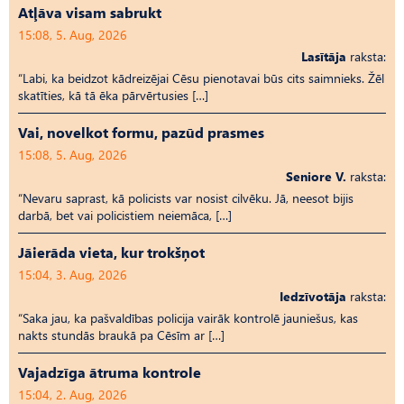
Atļāva visam sabrukt
15:08, 5. Aug, 2026
Lasītāja
raksta:
“Labi, ka beidzot kādreizējai Cēsu pienotavai būs cits saimnieks. Žēl
skatīties, kā tā ēka pārvērtusies […]
Vai, novelkot formu, pazūd prasmes
15:08, 5. Aug, 2026
Seniore V.
raksta:
“Nevaru saprast, kā policists var nosist cilvēku. Jā, neesot bijis
darbā, bet vai policistiem neiemāca, […]
Jāierāda vieta, kur trokšņot
15:04, 3. Aug, 2026
Iedzīvotāja
raksta:
“Saka jau, ka pašvaldības policija vairāk kontrolē jauniešus, kas
nakts stundās braukā pa Cēsīm ar […]
Vajadzīga ātruma kontrole
15:04, 2. Aug, 2026