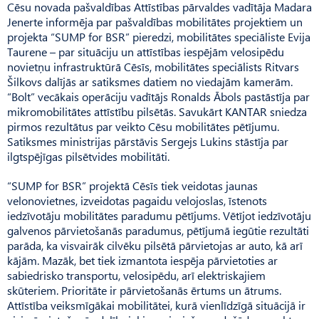
Cēsu novada pašvaldības Attīstības pārvaldes vadītāja Madara
Jenerte informēja par pašvaldības mobilitātes projektiem un
projekta “SUMP for BSR” pieredzi, mobilitātes speciāliste Evija
Taurene – par situāciju un attīstības iespējām velosipēdu
novietņu infrastruktūrā Cēsīs, mobilitātes speci­ālists Ritvars
Šilkovs dalījās ar satiksmes datiem no viedajām kamerām.
“Bolt” vecākais operāciju vadītājs Ronalds Ābols pastāstīja par
mikromobilitātes attīstību pilsētās. Savukārt KANTAR sniedza
pirmos rezultātus par veikto Cēsu mobilitātes pētījumu.
Satiksmes ministrijas pārstāvis Sergejs Lukins stāstīja par
ilgtspējīgas pilsētvides mobilitāti.
“SUMP for BSR” projektā Cēsīs tiek veidotas jaunas
velonovietnes, izveidotas pagaidu velojoslas, īstenots
iedzīvotāju mobilitātes paradumu pētījums. Vētījot iedzīvotāju
galvenos pārvietošanās paradumus, pētījumā iegūtie rezultāti
parāda, ka visvairāk cilvēku pilsētā pārvietojas ar auto, kā arī
kājām. Mazāk, bet tiek izmantota iespēja pārvietoties ar
sabiedrisko transportu, velosipēdu, arī elektriskajiem
skūteriem. Prioritāte ir pārvietošanās ērtums un ātrums.
Attīstība veiksmīgākai mobilitātei, kurā vienlīdzīgā situācijā ir