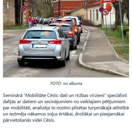
FOTO: no albuma
Seminārā “Mobilitāte Cēsīs: dati un rīcības virzieni” speciālisti
dalījās ar datiem un secinājumiem no veiktajiem pētījumiem
par mobilitāti, analizēja to nozīmi pilsētas turpmākajā attīstībā
un iezīmēja nākamos soļus ērtākai, drošākai un pieejamākai
pārvietošanās videi Cēsīs.