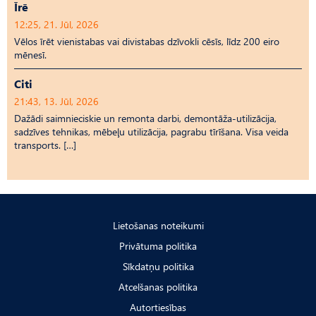
Īrē
12:25, 21. Jūl, 2026
Vēlos īrēt vienistabas vai divistabas dzīvokli cēsīs, līdz 200 eiro
mēnesī.
Citi
21:43, 13. Jūl, 2026
Dažādi saimnieciskie un remonta darbi, demontāža-utilizācija,
sadzīves tehnikas, mēbeļu utilizācija, pagrabu tīrīšana. Visa veida
transports. […]
Lietošanas noteikumi
Privātuma politika
Sīkdatņu politika
Atcelšanas politika
Autortiesības