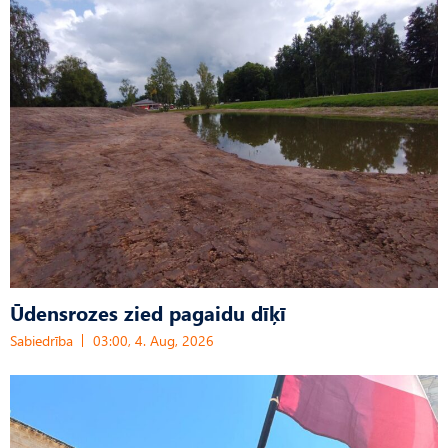
Ūdensrozes zied pagaidu dīķī
Sabiedrība
03:00, 4. Aug, 2026