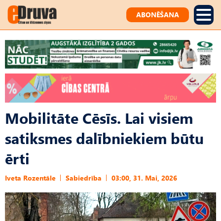
ABONĒŠANA
Mobilitāte Cēsīs. Lai visiem
satiksmes dalībniekiem būtu
ērti
Iveta Rozentāle
Sabiedrība
03:00, 31. Mai, 2026