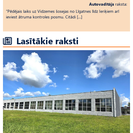
Autovadītājs
raksta:
“Pēdējais laiks uz Vid­ze­mes šosejas no Līgatnes līdz Ieriķiem arī
ieviest ātruma kontroles posmu. Citādi […]
Lasītākie raksti