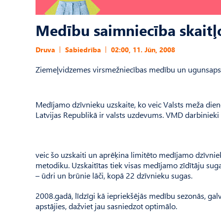
Medību saimniecība skaitļ
Druva
Sabiedrība
02:00, 11. Jūn, 2008
Ziemeļvidzemes virsmežniecības medību un ugunsapsa
Medījamo dzīvnieku uzskaite, ko veic Valsts meža dien
Latvijas Republikā ir valsts uzdevums. VMD darbinieki
veic šo uzskaiti un aprēķina limitēto medījamo dzīvni
metodiku. Uzskaitītas tiek visas medījamo zīdītāju sugas
– ūdri un brūnie lāči, kopā 22 dzīvnieku sugas.
2008.gadā, līdzīgi kā iepriekšējās medību sezonās, ga
apstājies, dažviet jau sasniedzot optimālo.