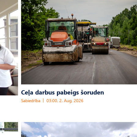
Ceļa darbus pabeigs šoruden
Sabiedrība
03:00, 2. Aug, 2026