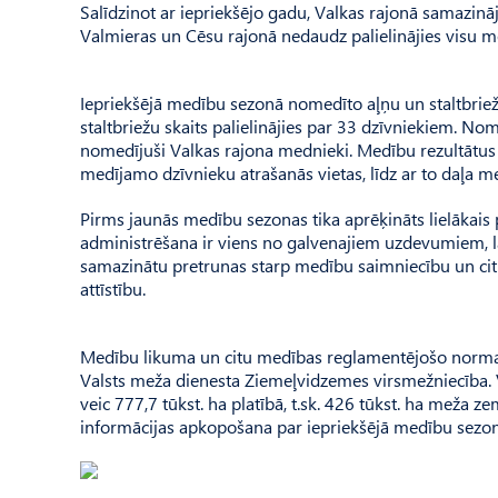
Salīdzinot ar iepriekšējo gadu, Valkas rajonā samazināji
Valmieras un Cēsu rajonā nedaudz palielinājies visu m
Iepriekšējā medību sezonā nomedīto aļņu un staltbriež
staltbriežu skaits palielinājies par 33 dzīvniekiem. No
nomedījuši Valkas rajona mednieki. Medību rezultātus
medījamo dzīvnieku atrašanās vietas, līdz ar to daļa m
Pirms jaunās medību sezonas tika aprēķināts lielākai
administrēšana ir viens no galvenajiem uzdevumiem, la
samazinātu pretrunas starp medību saimniecību un citu
attīstību.
Medību likuma un citu medības reglamentējošo normat
Valsts meža dienesta Ziemeļvidzemes virsmežniecība.
veic 777,7 tūkst. ha platībā, t.sk. 426 tūkst. ha meža
informācijas apkopošana par iepriekšējā medību sez