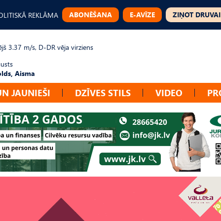
ABONĒŠANA
E-AVĪZE
ZIŅOT DRUVAI
OLITISKĀ REKLĀMA
jš 3.37 m/s, D-DR vēja virziens
gusts
lds, Aisma
UN JAUNIEŠI
DZĪVES STILS
VIDEO
PR