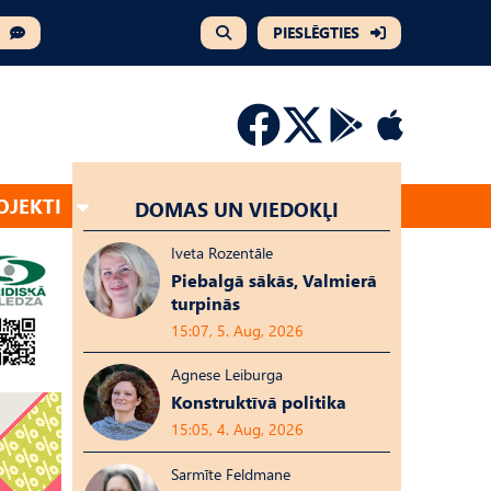
PIESLĒGTIES
OJEKTI
DOMAS UN VIEDOKĻI
Iveta Rozentāle
Piebalgā sākās, Valmierā
turpinās
15:07, 5. Aug, 2026
Agnese Leiburga
Konstruktīvā politika
15:05, 4. Aug, 2026
Sarmīte Feldmane