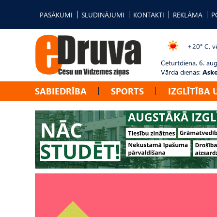
PASĀKUMI
SLUDINĀJUMI
KONTAKTI
REKLĀMA
P
+20° C, vē
Ceturtdiena, 6. au
Vārda dienas:
Asko
SABIEDRĪBA
SPORTS
IZGLĪTĪBA 