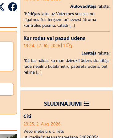
Autovadītājs
raksta:
“Pēdējais laiks uz Vid­ze­mes šosejas no
Līgatnes līdz Ieriķiem arī ieviest ātruma
kontroles posmu. Citādi […]
Kur rodas vai pazūd ūdens
13:24, 27. Jūl, 2026
1
Lasītājs
raksta:
“Kā tas nākas, ka man dzīvoklī ūdens skaitītājs
rāda nepilnu kubikmetru patērētā ūdens, bet
rēķinā […]
SLUDINĀJUMI
Citi
23:25, 2. Aug, 2026
Veco mēbeļu u.c. lietu
utilizācija/izvešana/pārvešana 24826054