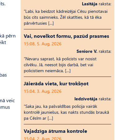
ts.
Lasītāja
raksta:
“Labi, ka beidzot kādreizējai Cēsu pienotavai
būs cits saimnieks. Žēl skatīties, kā tā ēka
pārvērtusies […]
ekā pērn
Vai, novelkot formu, pazūd prasmes
ikt
15:08, 5. Aug, 2026
Seniore V.
raksta:
“Nevaru saprast, kā policists var nosist
cilvēku. Jā, neesot bijis darbā, bet vai
policistiem neiemāca, […]
ības
Jāierāda vieta, kur trokšņot
15:04, 3. Aug, 2026
Iedzīvotāja
raksta:
nā veic
“Saka jau, ka pašvaldības policija vairāk
kumus
kontrolē jauniešus, kas nakts stundās braukā
pa Cēsīm ar […]
Vajadzīga ātruma kontrole
15:04, 2. Aug, 2026