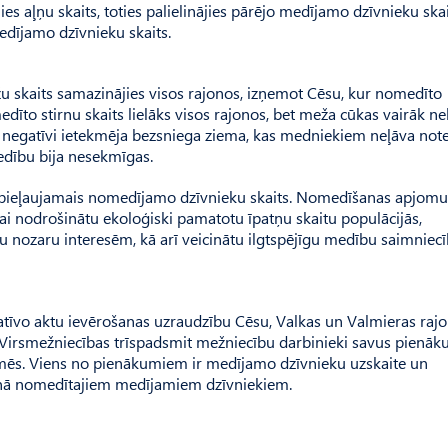
es aļņu skaits, toties palielinājies pārējo medījamo dzīvnieku skai
edījamo dzīvnieku skaits.
u skaits samazinājies visos rajonos, izņemot Cēsu, kur nomedīto
medīto stirnu skaits lielāks visos rajonos, bet meža cūkas vairāk n
 negatīvi ietekmēja bezsniega ziema, kas medniekiem neļāva note
edību bija nesekmīgas.
s pieļaujamais nomedījamo dzīvnieku skaits. Nomedīšanas apjomu
i nodrošinātu ekoloģiski pamatotu īpatņu skaitu populācijās,
 nozaru interesēm, kā arī veicinātu ilgtspējīgu medību saimniec
īvo aktu ievērošanas uzraudzību Cēsu, Valkas un Valmieras rajo
 Virsmežniecības trīspadsmit mežniecību darbinieki savus pienā
 zemēs. Viens no pienākumiem ir medījamo dzīvnieku uzskaite un
onā nomedītajiem medījamiem dzīvniekiem.