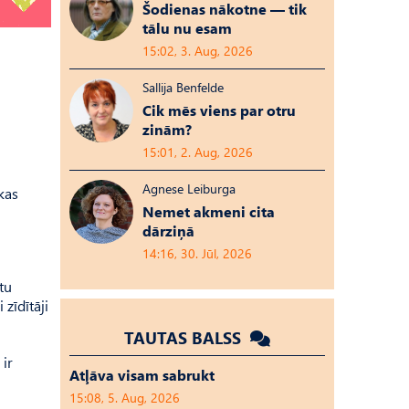
Šodienas nākotne — tik
tālu nu esam
15:02, 3. Aug, 2026
Sallija Benfelde
Cik mēs viens par otru
zinām?
15:01, 2. Aug, 2026
Agnese Leiburga
kas
Nemet akmeni cita
dārziņā
14:16, 30. Jūl, 2026
tu
zīdītāji
TAUTAS BALSS
 ir
Atļāva visam sabrukt
15:08, 5. Aug, 2026