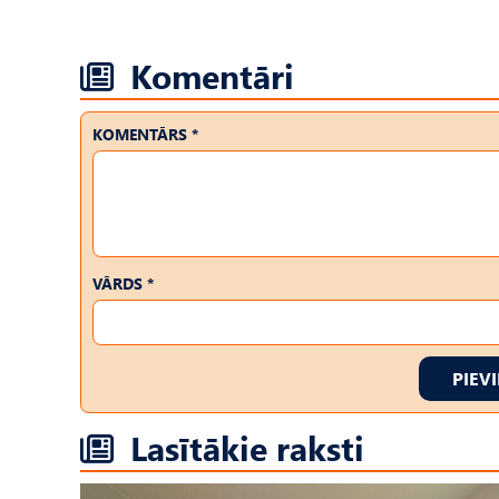
Komentāri
KOMENTĀRS *
VĀRDS *
PIEV
Lasītākie raksti