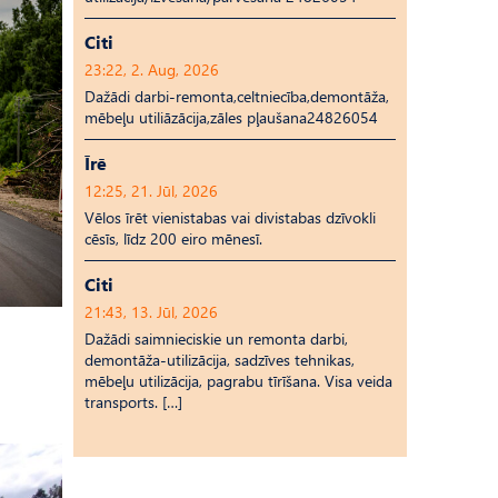
Citi
23:22, 2. Aug, 2026
Dažādi darbi-remonta,celtniecība,demontāža,
mēbeļu utiliāzācija,zāles pļaušana24826054
Īrē
12:25, 21. Jūl, 2026
Vēlos īrēt vienistabas vai divistabas dzīvokli
cēsīs, līdz 200 eiro mēnesī.
Citi
21:43, 13. Jūl, 2026
Dažādi saimnieciskie un remonta darbi,
demontāža-utilizācija, sadzīves tehnikas,
mēbeļu utilizācija, pagrabu tīrīšana. Visa veida
transports. […]