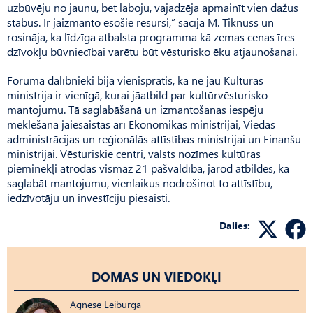
uzbūvēju no jaunu, bet laboju, vajadzēja apmainīt vien dažus
stabus. Ir jāizmanto esošie resursi,” sacīja M. Tiknuss un
rosināja, ka līdzīga atbalsta programma kā zemas cenas īres
dzīvokļu būvniecībai varētu būt vēsturisko ēku atjaunošanai.
Foruma dalībnieki bija vienisprātis, ka ne jau Kultūras
ministrija ir vienīgā, kurai jāatbild par kultūrvēsturisko
mantojumu. Tā saglabāšanā un izmantošanas iespēju
meklēšanā jāiesaistās arī Ekonomikas ministrijai, Viedās
administrācijas un reģionālās attīstības ministrijai un Finanšu
ministrijai. Vēsturiskie centri, valsts nozīmes kultūras
pieminekļi atrodas vismaz 21 pašvaldībā, jārod atbildes, kā
saglabāt mantojumu, vienlaikus nodrošinot to attīstību,
iedzīvotāju un investīciju piesaisti.
Dalies:
DOMAS UN VIEDOKĻI
Agnese Leiburga