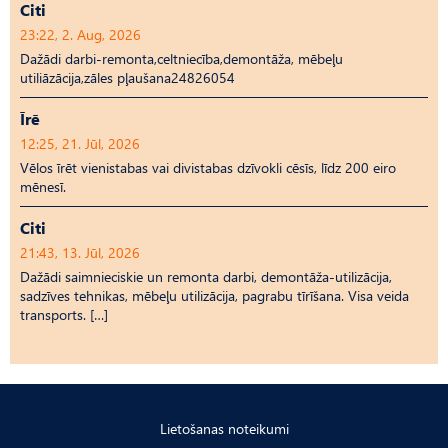
Citi
23:22, 2. Aug, 2026
Dažādi darbi-remonta,celtniecība,demontāža, mēbeļu
utiliāzācija,zāles pļaušana24826054
Īrē
12:25, 21. Jūl, 2026
Vēlos īrēt vienistabas vai divistabas dzīvokli cēsīs, līdz 200 eiro
mēnesī.
Citi
21:43, 13. Jūl, 2026
Dažādi saimnieciskie un remonta darbi, demontāža-utilizācija,
sadzīves tehnikas, mēbeļu utilizācija, pagrabu tīrīšana. Visa veida
transports. […]
Lietošanas noteikumi