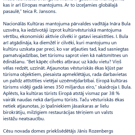
kas ir arī Eiropas mantojums. Ar to izceļamies globālajā
pasaulē,” teica R. Jansons.
Nacionālās Kultūras mantojuma pārvaldes vadītāja Ināra Bula
uzsvēra, ka iedzīvotāji izprot kultūrvēsturiskā mantojuma
vērtību, ekonomiski aktīvie cilvēki ir gatavi iesaistīties. I. Bula
arī atgādināja, ka diemžēl ir cilvēki, kuri mantojumu un
kultūru uzskata par preci, ko var atļauties tad, kad sasniegtas
pamatvajadzības, bet tūrismu saprot vien kā naktsmītnes un
ēdināšanu. “Bet kāpēc cilvēks atbrauc uz kādu vietu? Viņš
vēlas redzēt, uzzināt. Atjaunotas vēsturiskās ēkas kļūst par
tūrisma objektiem, piesaista apmeklētājus, rada darbavietas
un palīdz attīstīties vietējai uzņēmējdarbībai. Eiropā kultūras
tūrisms vidēji gadā ienes 350 miljardus eiro,” skaidroja I. Bula.
Aplēsts, ka kultūras tūrists Eiropā atstāj vismaz par 38 %
vairāk naudas nekā darījumu tūrists. Taču vēsturiskās ēkas
netiek atjaunotas, jo īpašniekiem jāsaskaras ar lielu
birokrātiju, milzīgiem restaurācijas tēriņiem un valsts
iestāžu neatsaucību.
Cēsu novada domes priekšsēdētājs Jānis Rozenbergs