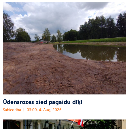
Ūdensrozes zied pagaidu dīķī
Sabiedrība
03:00, 4. Aug, 2026