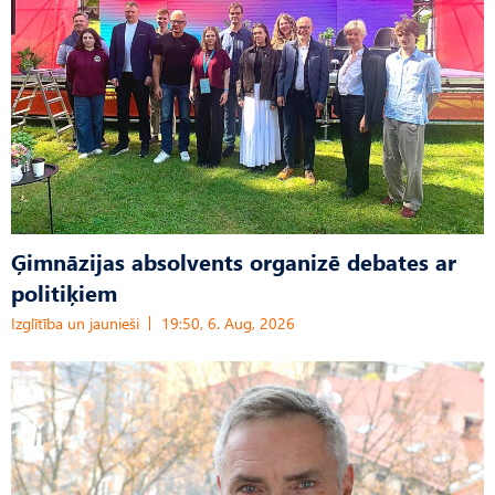
Ģimnāzijas absolvents organizē debates ar
politiķiem
Izglītība un jaunieši
19:50, 6. Aug, 2026