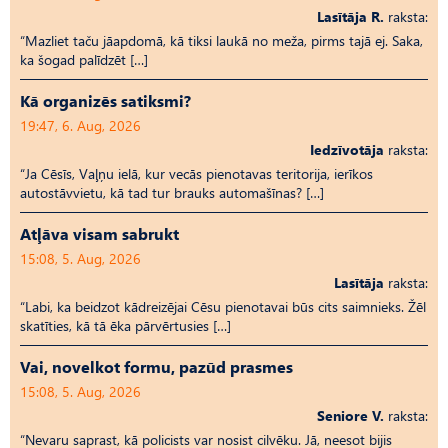
Lasītāja R.
raksta:
“Mazliet taču jāapdomā, kā tiksi laukā no meža, pirms tajā ej. Saka,
ka šogad palīdzēt […]
Kā organizēs satiksmi?
19:47, 6. Aug, 2026
Iedzīvotāja
raksta:
“Ja Cēsīs, Vaļņu ielā, kur vecās pienotavas teritorija, ierīkos
autostāvvietu, kā tad tur brauks automašīnas? […]
Atļāva visam sabrukt
15:08, 5. Aug, 2026
Lasītāja
raksta:
“Labi, ka beidzot kādreizējai Cēsu pienotavai būs cits saimnieks. Žēl
skatīties, kā tā ēka pārvērtusies […]
Vai, novelkot formu, pazūd prasmes
15:08, 5. Aug, 2026
Seniore V.
raksta:
“Nevaru saprast, kā policists var nosist cilvēku. Jā, neesot bijis