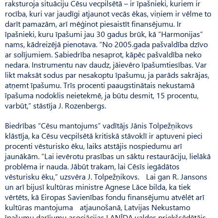
raksturoja situāciju Cēsu vecpilsētā – ir īpašnieki, kuriem ir
rocība, kuri var jaudīgi atjaunot vecās ēkas, viņiem ir vēlme to
darīt pamazām, arī mēģinot piesaistīt finansējumu. Ir
īpašnieki, kuru īpašumi jau 30 gadus brūk, kā “Harmonijas”
nams, kādreizējā pienotava. “No 2005.gada paš­valdība dzīvo
ar solījumiem. Sabiedrība nesaprot, kāpēc paš­valdība neko
nedara. Instru­men­tu nav daudz, jāievēro īpašumtiesības. Var
likt maksāt sodus par nesakoptu īpašumu, ja parāds sakrājas,
atņemt īpašumu. Trīs procenti paaugstinātais nekustamā
īpašuma nodoklis neietekmē, ja būtu desmit, 15 procentu,
varbūt,” stāstīja J. Ro­zenbergs.
Biedrības “Cēsu mantojums” vadītājs Jānis Tolpežņikovs
klāstīja, ka Cēsu vecpilsētā kritiskā stāvoklī ir aptuveni pieci
procenti vēsturisko ēku, laiks atstājis nospiedumu arī
jaunākām. “Lai ievērotu prasības un sāktu restaurāciju, lielākā
problēma ir nauda. Jābūt trakam, lai Cēsīs iegādātos
vēsturisku ēku,” uzsvēra J. Tolpežņikovs. Lai gan R. Jansons
un arī bijusī kultūras ministre Agnese Lāce bilda, ka tiek
vērtēts, kā Eiropas Savienības fondu finansējumu atvēlēt arī
kultūras mantojuma atjaunošanā, Latvijas Nekusta­mo
īpašumu darījumu asociācijas LANĪDA valdes priekšsēdētājs