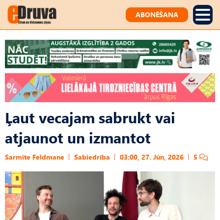
ABONĒŠANA
Ļaut vecajam sabrukt vai
atjaunot un izmantot
Sarmīte Feldmane
Sabiedrība
03:00, 27. Jūn, 2026
5