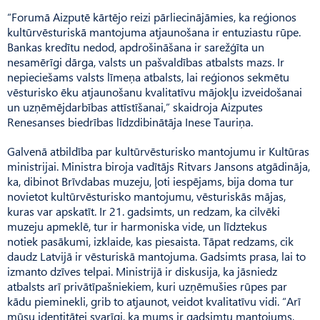
“Forumā Aizputē kārtējo reizi pārliecinājāmies, ka reģionos
kultūrvēsturiskā mantojuma atjaunošana ir entuziastu rūpe.
Bankas kredītu nedod, apdrošināšana ir sarežģīta un
nesamērīgi dārga, valsts un pašvaldības atbalsts mazs. Ir
nepieciešams valsts līmeņa atbalsts, lai reģionos sekmētu
vēsturisko ēku atjaunošanu kvalitatīvu mājokļu izveidošanai
un uzņēmējdarbības attīstīšanai,” skaidroja Aiz­putes
Renesanses biedrības līdzdibinātāja Inese Tauriņa.
Galvenā atbildība par kultūr­vēsturisko mantojumu ir Kul­tūras
ministrijai. Ministra biroja vadītājs Ritvars Jansons atgādināja,
ka, dibinot Brīv­dabas muzeju, ļoti iespējams, bija doma tur
novietot kultūrvēsturisko mantojumu, vēsturiskās mājas,
kuras var apskatīt. Ir 21. gadsimts, un redzam, ka cilvēki
muzeju apmeklē, tur ir harmoniska vide, un līdztekus
notiek pasākumi, izklaide, kas piesaista. Tāpat redzams, cik
daudz Latvijā ir vēsturiskā mantojuma. Gadsimts prasa, lai to
izmanto dzīves telpai. Ministrijā ir diskusija, ka jāsniedz
atbalsts arī privātīpašniekiem, kuri uzņēmušies rūpes par
kādu pieminekli, grib to atjaunot, veidot kvalitatīvu vidi. “Arī
mūsu identitātei svarīgi, ka mums ir gadsimtu mantojums,