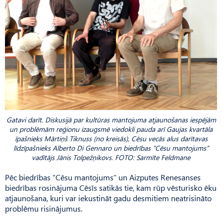
Gatavi darīt. Diskusijā par kultūras mantojuma atjaunošanas iespējām
un problēmām reģionu izaugsmē viedokli pauda arī Gaujas kvartāla
īpašnieks Mārtiņš Tiknuss (no kreisās), Cēsu vecās alus darītavas
līdzīpašnieks Alberto Di Gennaro un biedrības “Cēsu mantojums”
vadītājs Jānis Tolpežņikovs. FOTO: Sarmīte Feldmane
Pēc biedrības “Cēsu mantojums” un Aizputes Renesanses
biedrības rosinājuma Cēsīs satikās tie, kam rūp vēsturisko ēku
atjaunošana, kuri var iekustināt gadu desmitiem neatrisināto
problēmu risinājumus.