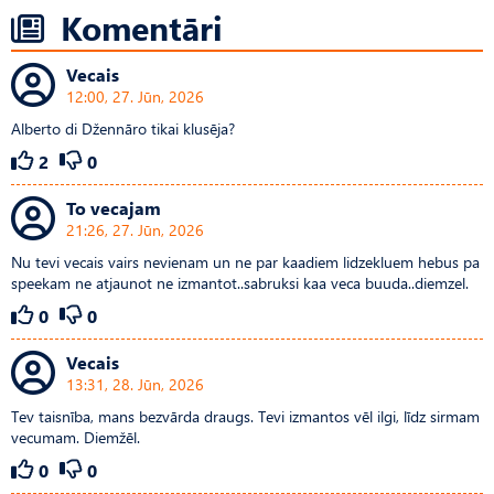
Komentāri
Vecais
12:00, 27. Jūn, 2026
Alberto di Džennāro tikai klusēja?
2
0
To vecajam
21:26, 27. Jūn, 2026
Nu tevi vecais vairs nevienam un ne par kaadiem lidzekluem hebus pa
speekam ne atjaunot ne izmantot..sabruksi kaa veca buuda..diemzel.
0
0
Vecais
13:31, 28. Jūn, 2026
Tev taisnība, mans bezvārda draugs. Tevi izmantos vēl ilgi, līdz sirmam
vecumam. Diemžēl.
0
0