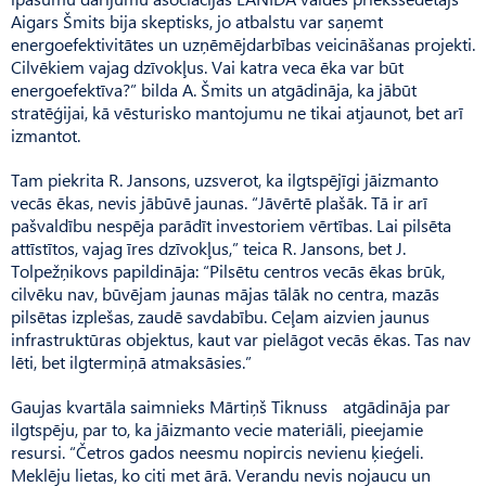
Aigars Šmits bija skeptisks, jo atbalstu var saņemt
energoefektivitātes un uzņēmējdarbības veicināšanas projekti.
Cilvē­kiem vajag dzīvokļus. Vai katra veca ēka var būt
energoefektīva?” bilda A. Šmits un atgādināja, ka jābūt
stratēģijai, kā vēsturisko mantojumu ne tikai atjaunot, bet arī
izmantot.
Tam piekrita R. Jansons, uzsverot, ka ilgtspējīgi jāizmanto
vecās ēkas, nevis jābūvē jaunas. “Jāvērtē plašāk. Tā ir arī
pašvaldību nespēja parādīt investoriem vērtības. Lai pilsēta
attīstītos, vajag īres dzīvokļus,” teica R. Jansons, bet J.
Tolpežņikovs papildināja: “Pilsētu centros vecās ēkas brūk,
cilvēku nav, būvējam jaunas mājas tālāk no centra, mazās
pilsētas izplešas, zaudē savdabību. Ceļam aizvien jaunus
infrastruktūras objektus, kaut var pielāgot vecās ēkas. Tas nav
lēti, bet ilgtermiņā atmaksāsies.”
Gaujas kvartāla saimnieks Mārtiņš Tiknuss atgādināja par
ilgtspēju, par to, ka jāizmanto vecie materiāli, pieejamie
resursi. “Četros gados neesmu nopircis nevienu ķieģeli.
Meklēju lietas, ko citi met ārā. Verandu nevis nojaucu un