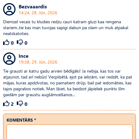
Bezvaaardis
14:24, 28. Jūn, 2026
Diemzel vecais tu kludies redzu cauri katram gluzi kaa rengena
stariem..tie kas man tuvojas sapigi dabun pa olam un muk atpakal
neatskatoties.
0
0
Ince
19:38, 29. Jūn, 2026
Tie grausti ar katru gadu arvien bēdīgāki! Ja nebija, kas tos var
atjaunot, tad arī nebūs! Vecpilsētā, ejot pa ieliņām, var redzēt, ka pat
mājas, kuras apdzīvotas, no pamatiem drūp, bail pat iedomāties, kas
tajos pagrabos notiek. Man šķiet, ka beidzot jāpieliek punkts šīm
gaidām par graustu augšāmcelšanos...
2
0
KOMENTĀRS *