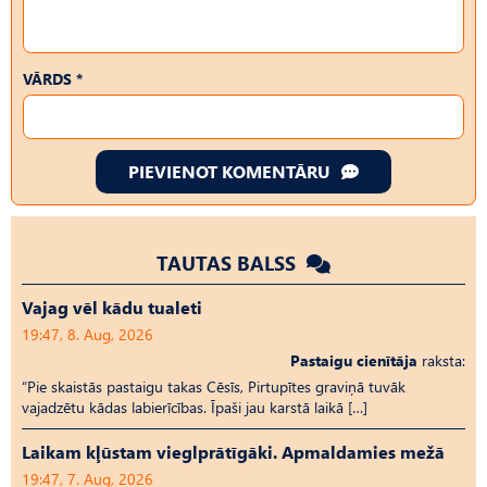
VĀRDS *
PIEVIENOT KOMENTĀRU
TAUTAS BALSS
Vajag vēl kādu tualeti
19:47, 8. Aug, 2026
Pastaigu cienītāja
raksta:
“Pie skaistās pastaigu takas Cēsīs, Pirtupītes graviņā tuvāk
vajadzētu kādas labierīcības. Īpaši jau karstā laikā […]
Laikam kļūstam vieglprātīgāki. Apmaldamies mežā
19:47, 7. Aug, 2026