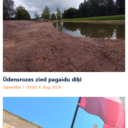
Ūdensrozes zied pagaidu dīķī
Sabiedrība
03:00, 4. Aug, 2026