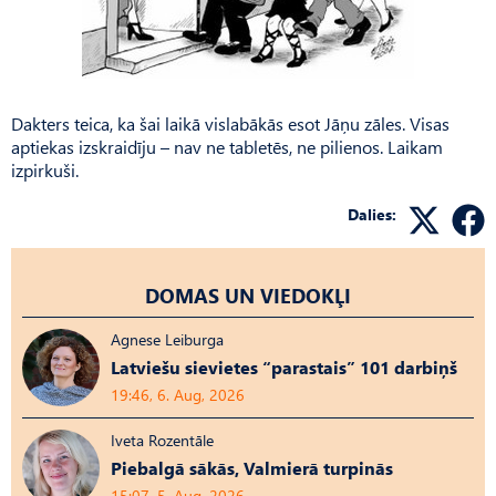
Dakters teica, ka šai laikā vislabākās esot Jāņu zāles. Visas
aptiekas izskraidīju – nav ne tabletēs, ne pilienos. Laikam
izpirkuši.
Dalies:
DOMAS UN VIEDOKĻI
Agnese Leiburga
Latviešu sievietes “parastais” 101 darbiņš
19:46, 6. Aug, 2026
Iveta Rozentāle
Piebalgā sākās, Valmierā turpinās
15:07, 5. Aug, 2026