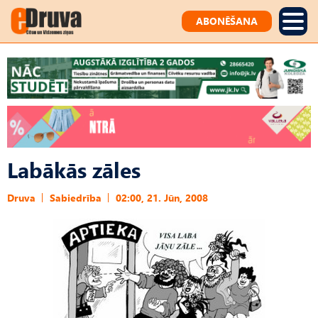
ABONĒŠANA
Labākās zāles
Druva
Sabiedrība
02:00, 21. Jūn, 2008