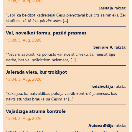
15:08, 5. Aug, 2026
Lasītāja
raksta:
“Labi, ka beidzot kādreizējai Cēsu pienotavai būs cits saimnieks. Žēl
skatīties, kā tā ēka pārvērtusies […]
Vai, novelkot formu, pazūd prasmes
15:08, 5. Aug, 2026
Seniore V.
raksta:
“Nevaru saprast, kā policists var nosist cilvēku. Jā, neesot bijis
darbā, bet vai policistiem neiemāca, […]
Jāierāda vieta, kur trokšņot
15:04, 3. Aug, 2026
Iedzīvotāja
raksta:
“Saka jau, ka pašvaldības policija vairāk kontrolē jauniešus, kas
nakts stundās braukā pa Cēsīm ar […]
Vajadzīga ātruma kontrole
15:04, 2. Aug, 2026
Autovadītājs
raksta: