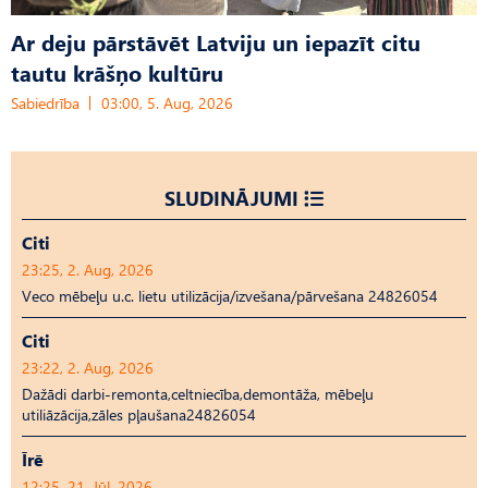
Ar deju pārstāvēt Latviju un iepazīt citu
tautu krāšņo kultūru
Sabiedrība
03:00, 5. Aug, 2026
SLUDINĀJUMI
Citi
23:25, 2. Aug, 2026
Veco mēbeļu u.c. lietu utilizācija/izvešana/pārvešana 24826054
Citi
23:22, 2. Aug, 2026
Dažādi darbi-remonta,celtniecība,demontāža, mēbeļu
utiliāzācija,zāles pļaušana24826054
Īrē
12:25, 21. Jūl, 2026