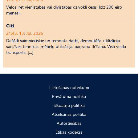
Vēlos īrēt vienistabas vai divistabas dzīvokli cēsīs, līdz 200 eiro
mēnesī.
Citi
21:43, 13. Jūl, 2026
Dažādi saimnieciskie un remonta darbi, demontāža-utilizācija,
sadzīves tehnikas, mēbeļu utilizācija, pagrabu tīrīšana. Visa veida
transports. […]
Lietošanas noteikumi
Privātuma politika
Sīkdatņu politika
Atcelšanas politika
Autortiesības
Ētikas kodekss