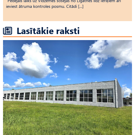
“Pēdējais laiks uz Vid­ze­mes šosejas no Līgatnes līdz Ieriķiem arī
ieviest ātruma kontroles posmu. Citādi […]
Lasītākie raksti