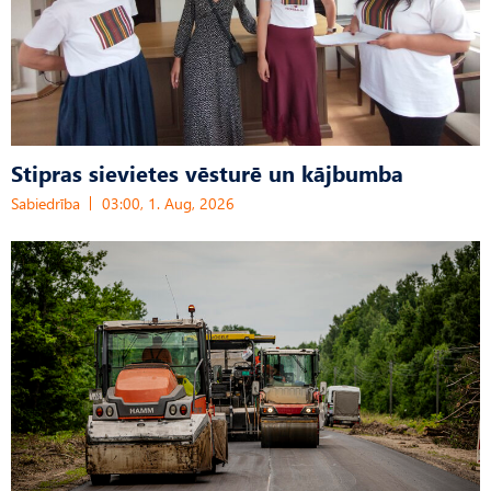
Stipras sievietes vēsturē un kājbumba
Sabiedrība
03:00, 1. Aug, 2026