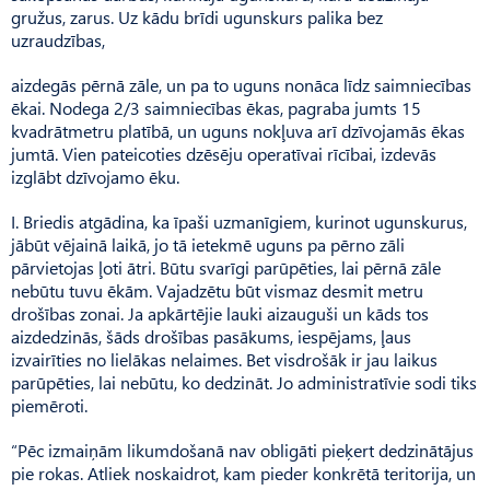
gružus, zarus. Uz kādu brīdi ugunskurs palika bez
uzraudzības,
aizdegās pērnā zāle, un pa to uguns nonāca līdz saimniecības
ēkai. Nodega 2/3 saimniecības ēkas, pagraba jumts 15
kvadrātmetru platībā, un uguns nokļuva arī dzīvojamās ēkas
jumtā. Vien pateicoties dzēsēju operatīvai rīcībai, izdevās
izglābt dzīvojamo ēku.
I. Briedis atgādina, ka īpaši uzmanīgiem, kurinot ugunskurus,
jābūt vējainā laikā, jo tā ietekmē uguns pa pērno zāli
pārvietojas ļoti ātri. Būtu svarīgi parūpēties, lai pērnā zāle
nebūtu tuvu ēkām. Vajadzētu būt vismaz desmit metru
drošības zonai. Ja apkārtējie lauki aizauguši un kāds tos
aizdedzinās, šāds drošības pasākums, iespējams, ļaus
izvairīties no lielākas nelaimes. Bet visdrošāk ir jau laikus
parūpēties, lai nebūtu, ko dedzināt. Jo administratīvie sodi tiks
piemēroti.
“Pēc izmaiņām likumdošanā nav obligāti pieķert dedzinātājus
pie rokas. Atliek noskaidrot, kam pieder konkrētā teritorija, un