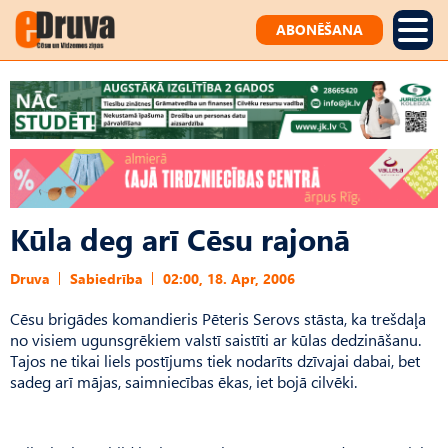
ABONĒŠANA
Kūla deg arī Cēsu rajonā
Druva
Sabiedrība
02:00, 18. Apr, 2006
Cēsu brigādes komandieris Pēteris Serovs stāsta, ka trešdaļa
no visiem ugunsgrēkiem valstī saistīti ar kūlas dedzināšanu.
Tajos ne tikai liels postījums tiek nodarīts dzīvajai dabai, bet
sadeg arī mājas, saimniecības ēkas, iet bojā cilvēki.