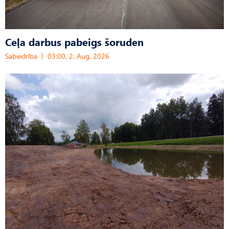
Ceļa darbus pabeigs šoruden
Sabiedrība
03:00, 2. Aug, 2026