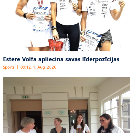
Estere Volfa apliecina savas līderpozīcijas
Sports
09:12, 1. Aug, 2026