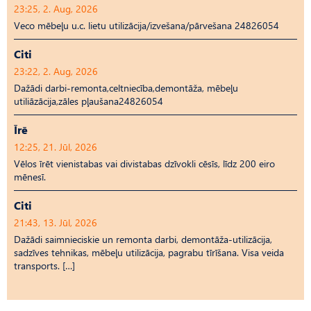
23:25, 2. Aug, 2026
Veco mēbeļu u.c. lietu utilizācija/izvešana/pārvešana 24826054
Citi
23:22, 2. Aug, 2026
Dažādi darbi-remonta,celtniecība,demontāža, mēbeļu
utiliāzācija,zāles pļaušana24826054
Īrē
12:25, 21. Jūl, 2026
Vēlos īrēt vienistabas vai divistabas dzīvokli cēsīs, līdz 200 eiro
mēnesī.
Citi
21:43, 13. Jūl, 2026
Dažādi saimnieciskie un remonta darbi, demontāža-utilizācija,
sadzīves tehnikas, mēbeļu utilizācija, pagrabu tīrīšana. Visa veida
transports. […]