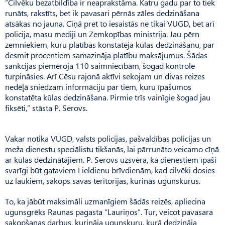
“Cilvēku bezatbildība ir neaprakstāma. Katru gadu par to tiek
runāts, rakstīts, bet ik pavasari pērnās zāles dedzināšana
atsākas no jauna. Cīņā pret to iesaistās ne tikai VUGD, bet arī
policija, masu mediji un Zemkopības ministrija. Jau pērn
zemniekiem, kuru platībās konstatēja kūlas dedzināšanu, par
desmit procentiem samazināja platību maksājumus. Šādas
sankcijas piemēroja 110 saimniecībām, šogad kontrole
turpināsies. Arī Cēsu rajonā aktīvi sekojam un divas reizes
nedēļā sniedzam informāciju par tiem, kuru īpašumos
konstatēta kūlas dedzināšana. Pirmie trīs vainīgie šogad jau
fiksēti,” stāsta P. Serovs.
Vakar notika VUGD, valsts policijas, pašvaldības policijas un
meža dienestu speciālistu tikšanās, lai pārrunāto veicamo cīņā
ar kūlas dedzinātājiem. P. Serovs uzsvēra, ka dienestiem īpaši
svarīgi būt gataviem Lieldienu brīvdienām, kad cilvēki dosies
uz laukiem, sakops savas teritorijas, kurinās ugunskurus.
To, ka jābūt maksimāli uzmanīgiem šādās reizēs, apliecina
ugunsgrēks Raunas pagasta “Lauriņos”. Tur, veicot pavasara
sakopšanas darbus, kurināja ugunskuru, kurā dedzināja