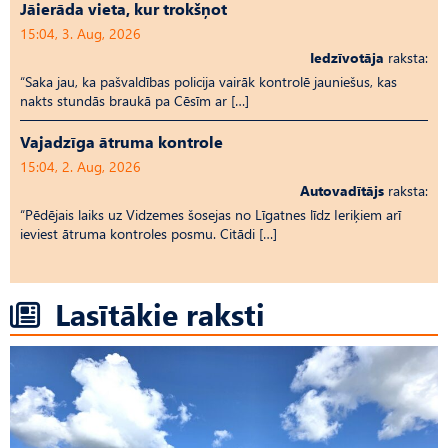
Jāierāda vieta, kur trokšņot
15:04, 3. Aug, 2026
Iedzīvotāja
raksta:
“Saka jau, ka pašvaldības policija vairāk kontrolē jauniešus, kas
nakts stundās braukā pa Cēsīm ar […]
Vajadzīga ātruma kontrole
15:04, 2. Aug, 2026
Autovadītājs
raksta:
“Pēdējais laiks uz Vid­ze­mes šosejas no Līgatnes līdz Ieriķiem arī
ieviest ātruma kontroles posmu. Citādi […]
Lasītākie raksti