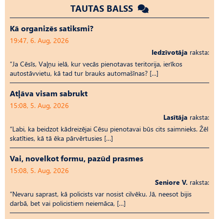
TAUTAS BALSS
Kā organizēs satiksmi?
19:47, 6. Aug, 2026
Iedzīvotāja
raksta:
“Ja Cēsīs, Vaļņu ielā, kur vecās pienotavas teritorija, ierīkos
autostāvvietu, kā tad tur brauks automašīnas? […]
Atļāva visam sabrukt
15:08, 5. Aug, 2026
Lasītāja
raksta:
“Labi, ka beidzot kādreizējai Cēsu pienotavai būs cits saimnieks. Žēl
skatīties, kā tā ēka pārvērtusies […]
Vai, novelkot formu, pazūd prasmes
15:08, 5. Aug, 2026
Seniore V.
raksta:
“Nevaru saprast, kā policists var nosist cilvēku. Jā, neesot bijis
darbā, bet vai policistiem neiemāca, […]