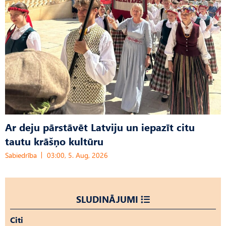
Ar deju pārstāvēt Latviju un iepazīt citu
tautu krāšņo kultūru
Sabiedrība
03:00, 5. Aug, 2026
SLUDINĀJUMI
Citi