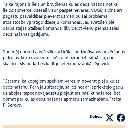
Tā kā rajons ir liels un brīvdienās kūlas dedzināšana notiks
lielos apmēros, dzēsēji visur paspēt nevarēs. VUGD aicina arī
pagastu pašvaldības pievērst uzmanību šai problēmai,
atbalstot brīvprātīgo dzēsēju komandas. Jau svētdien pie
darba stājās Stalbes komanda, likvidējot vienu pērnās zāles
dedzināšanas gadījumu.
Šonedēļ darbu Latvijā sāka arī kūlas dedzināšanas novēršanas
patruļas, kuru uzdevums būs gan uzraudzīt situāciju, gan
skaidrot šīs nodarbes kaitīgo ietekmi uz apkārtējo vidi.
“Cerams, ka kopīgiem spēkiem varēsim novērst plašu kūlas
dedzināšanu. Pērn jau situācija, salīdzinot ar iepriekšējo gadu,
uzlabojās, tāpēc nevajadzētu pieļaut tās pasliktināšanos, bet
domāt par kūlas dedzināšanas apmēru samazināšanu,” teica
P. Serovs.
Dalies: