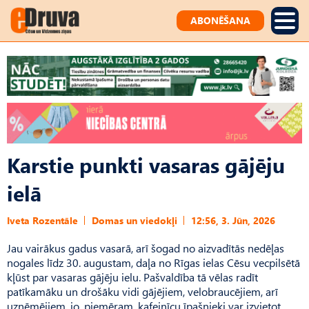
ABONĒŠANA
Karstie punkti vasaras gājēju
ielā
Iveta Rozentāle
Domas un viedokļi
12:56, 3. Jūn, 2026
Jau vairākus gadus vasarā, arī šogad no aizvadītās nedēļas
nogales līdz 30. augustam, daļa no Rīgas ielas Cēsu vecpilsētā
kļūst par vasaras gājēju ielu. Pašvaldība tā vēlas radīt
patīkamāku un drošāku vidi gājējiem, velobraucējiem, arī
uzņēmējiem, jo, piemēram, kafejnīcu īpašnieki var izvietot