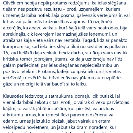
Cilvēkiem nebija nepārprotams redzējums, ka ielas slēgšana
tiešām nes pozitīvu rezultātu – proti, uzņēmējiem, kuriem
uzņēmējdarbība notiek šajā posmā, galvenais vērtējums ir, vai
krītas vai palielinās tirdzniecības apjoms. Tā uzņēmēji
atcerējās, ka apavu veikals, kurš šajā ielā vairs neatrodas, bija
aprēķinājis, cik ievērojami samazinājušies ieņēmumi, un
atrašanās šajā vietā vairs nav rentabla. Tagad, līdz ar panākto
kompromisu, kad iela tiek slēgta tikai no sestdienas pulksten
15, kad lielākā daļa veikalu beidz darbu, situācija vairs nav tik
kritiska, tomēr joprojām jūtams, ka daļa uzņēmēju nav līdz
galam pārliecināti par ielas slēgšanas nepieciešamību un
pozitīvo ietekmi. Protams, kafejnīcu īpašnieki un šīs vietas
iedzīvotāji novērtē, ka brīvdienās nav jūtama auto izplūdes
gāze un mierīgi ielā var baudīt silto laiku.
Klausoties iedzīvotāju satraukumā, domāju, cik būtiski, lai
vienai darbībai sekotu citas. Proti, jo vairāk cilvēku pārvietojas
kājām, jo vairāk jābūt iespējām, kur piesēst, vajadzīgas
atkritumu urnas, kur izmest līdzi paņemto dzērienu vai
ēdamo, urnas jāiztukšo biežāk, jābūt vairāk un ērtām
velosipēdu novietnēm, un jābūt skaidrām norādēm, kur