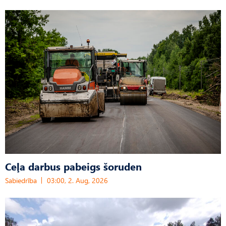
Ceļa darbus pabeigs šoruden
Sabiedrība
03:00, 2. Aug, 2026