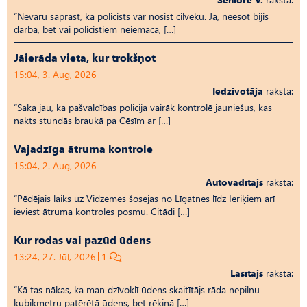
“Nevaru saprast, kā policists var nosist cilvēku. Jā, neesot bijis
darbā, bet vai policistiem neiemāca, […]
Jāierāda vieta, kur trokšņot
15:04, 3. Aug, 2026
Iedzīvotāja
raksta:
“Saka jau, ka pašvaldības policija vairāk kontrolē jauniešus, kas
nakts stundās braukā pa Cēsīm ar […]
Vajadzīga ātruma kontrole
15:04, 2. Aug, 2026
Autovadītājs
raksta:
“Pēdējais laiks uz Vid­ze­mes šosejas no Līgatnes līdz Ieriķiem arī
ieviest ātruma kontroles posmu. Citādi […]
Kur rodas vai pazūd ūdens
13:24, 27. Jūl, 2026
1
Lasītājs
raksta:
“Kā tas nākas, ka man dzīvoklī ūdens skaitītājs rāda nepilnu
kubikmetru patērētā ūdens, bet rēķinā […]