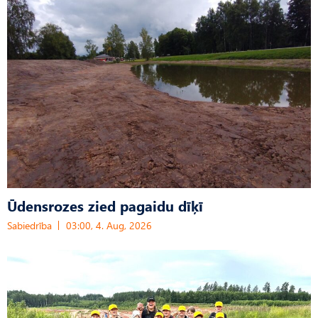
Ūdensrozes zied pagaidu dīķī
Sabiedrība
03:00, 4. Aug, 2026