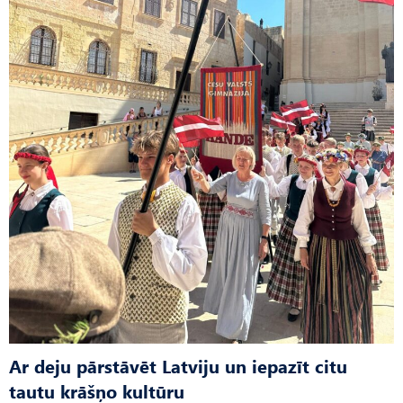
Ar deju pārstāvēt Latviju un iepazīt citu
tautu krāšņo kultūru