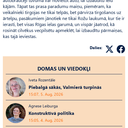
autobraucēji tuvumā var novietot auto, lai izbaudītu ielu
kājām. Tāpat tas prasa paradumu maiņu, piemēram, ka
veikalnieki tirgojas ne tikai telpās, bet pārvirza tirgošanos uz
ārtelpu, pasākumiem jānotiek ne tikai Rožu laukumā, kur tie ir
ierasti, bet visas Rīgas ielas garumā, un vispār jāatrod, kā
rosināt cilvēkus vecpilsētu apmeklēt, lai izbaudītu pārmaiņas,
kas tajā ieviestas.
Dalies:
DOMAS UN VIEDOKĻI
Iveta Rozentāle
Piebalgā sākās, Valmierā turpinās
15:07, 5. Aug, 2026
Agnese Leiburga
Konstruktīvā politika
15:05, 4. Aug, 2026