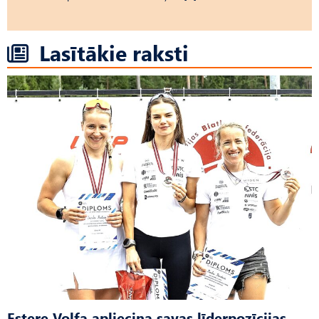
Lasītākie raksti
Estere Volfa apliecina savas līderpozīcijas