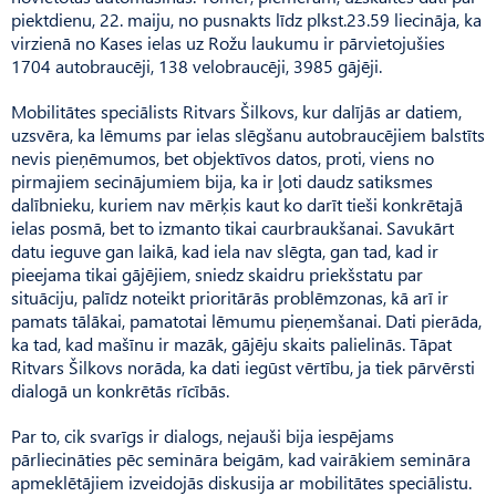
piektdienu, 22. maiju, no pusnakts līdz plkst.23.59 liecināja, ka
virzienā no Kases ielas uz Rožu laukumu ir pārvietojušies
1704 autobraucēji, 138 velo­braucēji, 3985 gājēji.
Mobilitātes speciālists Ritvars Šilkovs, kur dalījās ar datiem,
uzsvēra, ka lēmums par ielas slēgšanu autobraucējiem balstīts
nevis pieņēmumos, bet objektīvos datos, proti, viens no
pirmajiem secinājumiem bija, ka ir ļoti daudz satiksmes
dalībnieku, kuriem nav mērķis kaut ko darīt tieši konkrētajā
ielas posmā, bet to izmanto tikai caurbraukšanai. Savukārt
datu ieguve gan laikā, kad iela nav slēgta, gan tad, kad ir
pieejama tikai gājējiem, sniedz skaidru priekšstatu par
situāciju, palīdz noteikt prioritārās problēmzonas, kā arī ir
pamats tālākai, pamatotai lēmumu pieņemšanai. Dati pierāda,
ka tad, kad mašīnu ir mazāk, gājēju skaits palielinās. Tāpat
Ritvars Šilkovs norāda, ka dati iegūst vērtību, ja tiek pārvērsti
dialogā un konkrētās rīcībās.
Par to, cik svarīgs ir dialogs, nejauši bija iespējams
pārliecināties pēc semināra beigām, kad vairākiem semināra
apmeklētājiem izveidojās diskusija ar mobilitātes speciālistu.