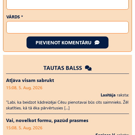
VĀRDS *
PIEVIENOT KOMENTĀRU
TAUTAS BALSS
Atļāva visam sabrukt
15:08, 5. Aug, 2026
Lasītāja
raksta:
“Labi, ka beidzot kādreizējai Cēsu pienotavai būs cits saimnieks. Žēl
skatīties, kā tā ēka pārvērtusies […]
Vai, novelkot formu, pazūd prasmes
15:08, 5. Aug, 2026
Seniore V.
raksta: