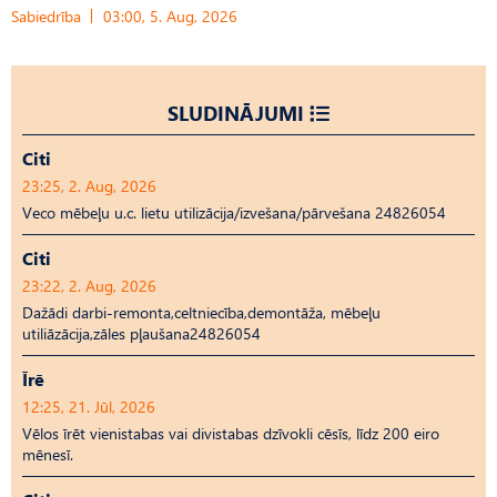
Sabiedrība
03:00, 5. Aug, 2026
SLUDINĀJUMI
Citi
23:25, 2. Aug, 2026
Veco mēbeļu u.c. lietu utilizācija/izvešana/pārvešana 24826054
Citi
23:22, 2. Aug, 2026
Dažādi darbi-remonta,celtniecība,demontāža, mēbeļu
utiliāzācija,zāles pļaušana24826054
Īrē
12:25, 21. Jūl, 2026
Vēlos īrēt vienistabas vai divistabas dzīvokli cēsīs, līdz 200 eiro
mēnesī.