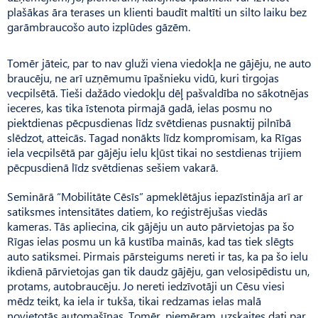
plašākas āra terases un klienti baudīt maltīti un silto laiku bez
garāmbraucošo auto izplūdes gāzēm.
Tomēr jāteic, par to nav gluži viena viedokļa ne gājēju, ne auto
braucēju, ne arī uzņēmumu īpašnieku vidū, kuri tirgojas
vecpilsētā. Tieši dažādo viedokļu dēļ pašvaldība no sākotnējas
ieceres, kas tika īstenota pirmajā gadā, ielas posmu no
piektdienas pēcpusdienas līdz svētdienas pusnaktij pilnībā
slēdzot, atteicās. Tagad nonākts līdz kompromisam, ka Rīgas
iela vecpilsētā par gājēju ielu kļūst tikai no sestdienas trijiem
pēcpusdienā līdz svētdienas sešiem vakarā.
Seminārā “Mobilitāte Cēsīs” apmeklētājus iepazīstināja arī ar
satiksmes intensitātes datiem, ko reģistrējušas viedās
kameras. Tās apliecina, cik gājēju un auto pārvietojas pa šo
Rīgas ielas posmu un kā kustība mainās, kad tas tiek slēgts
auto satiksmei. Pirmais pārsteigums nereti ir tas, ka pa šo ielu
ikdienā pārvietojas gan tik daudz gājēju, gan velosipēdistu un,
protams, autobraucēju. Jo nereti iedzīvotāji un Cēsu viesi
mēdz teikt, ka iela ir tukša, tikai redzamas ielas malā
novietotās automašīnas. Tomēr, piemēram, uzskaites dati par