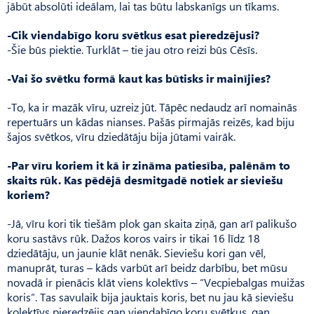
jābūt absolūti ideālam, lai tas būtu labskanīgs un tīkams.
-Cik viendabīgo koru svētkus esat pieredzējusi?
-Šie būs piektie. Turklāt – tie jau otro reizi būs Cēsīs.
-Vai šo svētku formā kaut kas būtisks ir mainījies?
-To, ka ir mazāk vīru, uzreiz jūt. Tāpēc nedaudz arī nomainās
repertuārs un kādas nianses. Pašās pirmajās reizēs, kad biju
šajos svētkos, vīru dziedātāju bija jūtami vairāk.
-Par vīru koriem it kā ir zināma patiesība, palēnām to
skaits rūk. Kas pēdējā desmitgadē notiek ar sieviešu
koriem?
-Jā, vīru kori tik tiešām plok gan skaita ziņā, gan arī palikušo
koru sastāvs rūk. Dažos koros vairs ir tikai 16 līdz 18
dziedātāju, un jaunie klāt nenāk. Sie­viešu kori gan vēl,
manuprāt, turas – kāds varbūt arī beidz darbību, bet mūsu
novadā ir pienācis klāt viens kolektīvs – “Vecpie­balgas muižas
koris”. Tas savulaik bija jauktais koris, bet nu jau kā sieviešu
kolektīvs pieredzējis gan viendabīgo koru svētkus, gan