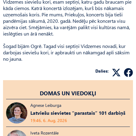
Vidzemes sieviešu kori, esam septiņi, katru gadu braucam pie
kāda ciemos. Katrā koncertā izlozējam, kurš būs nākamais
uzņemošais koris. Pie mums, Priekuļos, koncerts bija tieši
pandēmijas sākumā, 2020. gadā. Nedēļu pēc koncerta visu
aizvēra ciet. Smējāmies, ka varējām palikt visi kultūras namā,
ieslēgties un ārā nenākt.
Šogad bijām Ogrē. Tagad visi septiņi Vidzemes novadi, kur
darbojas sieviešu kori, ir apbraukti un nākamgad apli sāksim
no jauna.
Dalies:
DOMAS UN VIEDOKĻI
Agnese Leiburga
Latviešu sievietes “parastais” 101 darbiņš
19:46, 6. Aug, 2026
Iveta Rozentāle