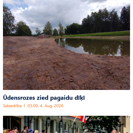
Ūdensrozes zied pagaidu dīķī
Sabiedrība
03:00, 4. Aug, 2026