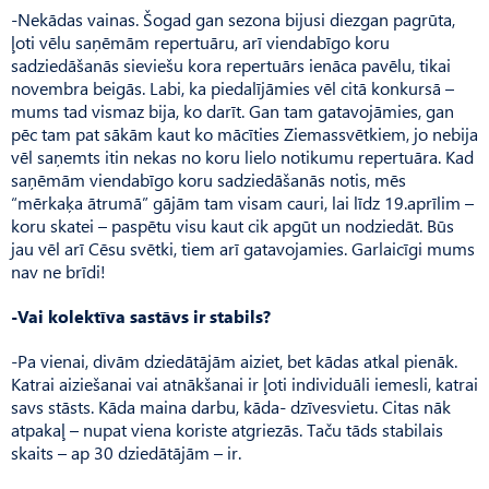
-Nekādas vainas. Šogad gan sezona bijusi diezgan pagrūta,
ļoti vēlu saņēmām repertuāru, arī viendabīgo koru
sadziedāšanās sieviešu kora repertuārs ienāca pavēlu, tikai
novembra beigās. Labi, ka piedalījāmies vēl citā konkursā –
mums tad vismaz bija, ko darīt. Gan tam gatavojāmies, gan
pēc tam pat sākām kaut ko mācīties Ziemassvēt­kiem, jo nebija
vēl saņemts itin nekas no koru lielo notikumu repertuāra. Kad
saņēmām viendabīgo koru sadziedāšanās notis, mēs
“mērkaķa ātrumā” gājām tam visam cauri, lai līdz 19.aprīlim –
koru skatei – paspētu visu kaut cik apgūt un nodziedāt. Būs
jau vēl arī Cēsu svētki, tiem arī gatavojamies. Garlaicīgi mums
nav ne brīdi!
-Vai kolektīva sastāvs ir stabils?
-Pa vienai, divām dziedātājām aiziet, bet kādas atkal pienāk.
Katrai aiziešanai vai atnākšanai ir ļoti individuāli iemesli, katrai
savs stāsts. Kāda maina darbu, kāda- dzīvesvietu. Citas nāk
atpakaļ – nupat viena koriste atgriezās. Taču tāds stabilais
skaits – ap 30 dziedātājām – ir.