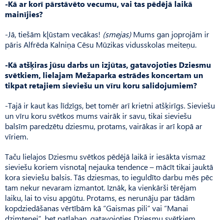
-Kā ar korī pārstāvēto vecumu, vai tas pēdējā laikā
mainījies?
-Jā, tiešām kļūstam vecākas!
(smejas)
Mums gan joprojām ir
pāris Alfrēda Kalniņa Cēsu Mū­zikas vidusskolas meiteņu.
-Kā atšķiras jūsu darbs un izjūtas, gatavojoties Dziesmu
svētkiem, lielajam Mežaparka estrādes koncertam un
tikpat retajiem sieviešu un vīru koru salidojumiem?
-Tajā ir kaut kas līdzīgs, bet tomēr arī krietni atšķirīgs. Sie­viešu
un vīru koru svētkos mums vairāk ir savu, tikai sieviešu
balsīm paredzētu dziesmu, protams, vairākas ir arī kopā ar
vīriem.
Taču lielajos Dziesmu svētkos pēdējā laikā ir iesākta vismaz
sieviešu koriem visnotaļ nejauka tendence – mācīt tikai jauktā
kora sieviešu balsis. Tās dziesmas, to ieguldīto darbu mēs pēc
tam nekur nevaram izmantot. Iznāk, ka vienkārši tērējam
laiku, lai to visu apgūtu. Pro­tams, es nerunāju par tādām
kopdziedāšanas vērtībām kā “Gais­mas pili” vai “Ma­nai
dzimtenei”, bet patlaban, gatavojoties Dzies­mu svētkiem,