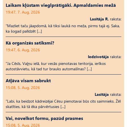
Laikam kļūstam vieglprātīgāki. Apmaldamies mežā
19:47, 7. Aug, 2026
Lasītāja R.
raksta:
“Mazliet taču jāapdomā, kā tiksi laukā no meža, pirms tajā ej. Saka,
ka šogad palīdzēt […]
Kā organizēs satiksmi?
19:47, 6. Aug, 2026
Iedzīvotāja
raksta:
“Ja Cēsīs, Vaļņu ielā, kur vecās pienotavas teritorija, ierīkos
autostāvvietu, kā tad tur brauks automašīnas? […]
Atļāva visam sabrukt
15:08, 5. Aug, 2026
Lasītāja
raksta:
“Labi, ka beidzot kādreizējai Cēsu pienotavai būs cits saimnieks. Žēl
skatīties, kā tā ēka pārvērtusies […]
Vai, novelkot formu, pazūd prasmes
15:08, 5. Aug, 2026