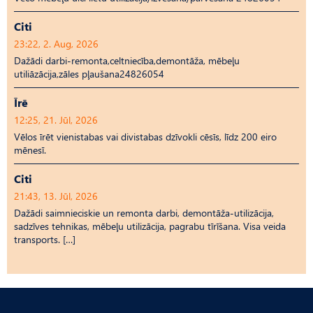
Citi
23:22, 2. Aug, 2026
Dažādi darbi-remonta,celtniecība,demontāža, mēbeļu
utiliāzācija,zāles pļaušana24826054
Īrē
12:25, 21. Jūl, 2026
Vēlos īrēt vienistabas vai divistabas dzīvokli cēsīs, līdz 200 eiro
mēnesī.
Citi
21:43, 13. Jūl, 2026
Dažādi saimnieciskie un remonta darbi, demontāža-utilizācija,
sadzīves tehnikas, mēbeļu utilizācija, pagrabu tīrīšana. Visa veida
transports. […]