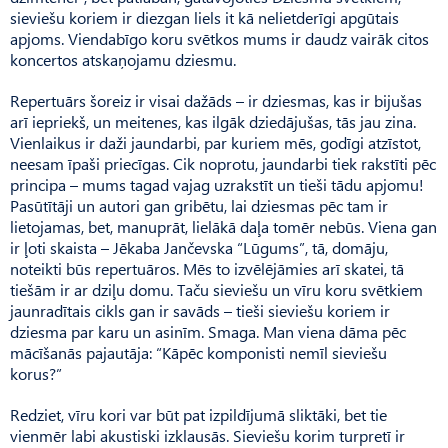
sieviešu koriem ir diezgan liels it kā nelietderīgi apgūtais
apjoms. Vienda­bīgo koru svētkos mums ir daudz vairāk citos
koncertos atskaņojamu dziesmu.
Repertuārs šoreiz ir visai dažāds – ir dziesmas, kas ir bijušas
arī iepriekš, un meitenes, kas ilgāk dziedājušas, tās jau zina.
Vienlaikus ir daži jaundarbi, par kuriem mēs, godīgi atzīstot,
neesam īpaši priecīgas. Cik noprotu, jaundarbi tiek rakstīti pēc
principa – mums tagad vajag uzrakstīt un tieši tādu apjomu!
Pasūtītāji un autori gan gribētu, lai dziesmas pēc tam ir
lietojamas, bet, manuprāt, lielākā daļa tomēr nebūs. Viena gan
ir ļoti skaista – Jēkaba Jančevska “Lū­gums”, tā, domāju,
noteikti būs repertuāros. Mēs to izvēlējāmies arī skatei, tā
tiešām ir ar dziļu domu. Taču sieviešu un vīru koru svētkiem
jaunradītais cikls gan ir savāds – tieši sieviešu koriem ir
dziesma par karu un asinīm. Smaga. Man viena dāma pēc
mācīšanās pajautāja: “Kā­pēc komponisti nemīl sieviešu
korus?”
Redziet, vīru kori var būt pat izpildījumā sliktāki, bet tie
vienmēr labi akustiski izklausās. Sieviešu korim turpretī ir