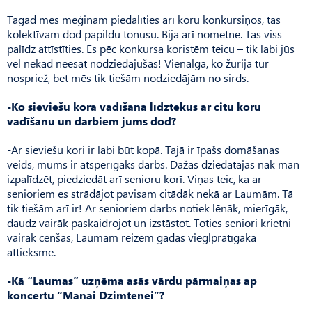
Tagad mēs mēģinām piedalīties arī koru konkursiņos, tas
kolektīvam dod papildu tonusu. Bija arī nometne. Tas viss
palīdz attīstīties. Es pēc konkursa koristēm teicu – tik labi jūs
vēl nekad neesat nodziedājušas! Vienalga, ko žūrija tur
nospriež, bet mēs tik tiešām nodziedājām no sirds.
-Ko sieviešu kora vadīšana līdztekus ar citu koru
vadīšanu un darbiem jums dod?
-Ar sieviešu kori ir labi būt kopā. Tajā ir īpašs domāšanas
veids, mums ir atsperīgāks darbs. Dažas dziedātājas nāk man
izpalīdzēt, piedziedāt arī senioru korī. Viņas teic, ka ar
senioriem es strādājot pavisam citādāk nekā ar Laumām. Tā
tik tiešām arī ir! Ar senioriem darbs notiek lēnāk, mierīgāk,
daudz vairāk paskaidrojot un izstāstot. Toties seniori krietni
vairāk cenšas, Laumām reizēm gadās vieglprātīgāka
attieksme.
-Kā “Laumas” uzņēma asās vārdu pārmaiņas ap
koncertu “Manai Dzimtenei”?