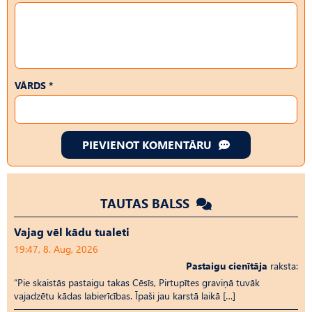
VĀRDS *
PIEVIENOT KOMENTĀRU
TAUTAS BALSS
Vajag vēl kādu tualeti
19:47, 8. Aug, 2026
Pastaigu cienītāja
raksta:
“Pie skaistās pastaigu takas Cēsīs, Pirtupītes graviņā tuvāk
vajadzētu kādas labierīcības. Īpaši jau karstā laikā […]