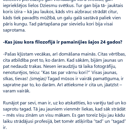
iepriekšējos lielos Dziesmu svētkus. Tur gan bija tā- jauktais
koris izira – kā jau laukos, kāds vīrs aizbrauc strādāt citur,
kāds tiek pavadīts mūžībā, un galu galā sastāvā paliek vien
pāris kungu. Tad pārtapšana par sieviešu kori bija visai
saprotama.
-Kas jūsu kora filozofijā ir pamainījies šajos 24 gados?
-Pašas kļūstam vecākas, arī domāšana mainās. Citas vērtības,
cita atbildība pret to, ko darām. Kad sākām, bijām jaunas un
pat nedaudz trakas. Nesen ieraudzīju tā laika fotogrāfiju,
nenoturējos, teicu: “Kas tas par vār­nu kori?” Visas jaunas,
sīkas, tievas!
(smejas)
Tagad mūsos ir vairāk pamatīguma, ir
sapratne par to, ko darām. Arī attieksme ir cita un, jāatzīst –
varam vairāk.
Runājot par sevi, man ir, uz ko atskatīties, ko varēju tad un ko
saprotu tagad. Tā jau jauniem vienmēr liekas, kad sāk strādāt
– mēs visu zinām un visu mākam. Es gan toreiz biju jau kādu
laiku strādājusi profesijā, bet tomēr atšķirība “tad” un “tagad”
ir.