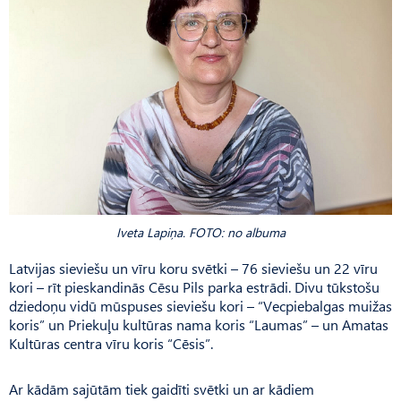
Iveta Lapiņa. FOTO: no albuma
Latvijas sieviešu un vīru koru svētki – 76 sieviešu un 22 vīru
kori – rīt pieskandinās Cēsu Pils parka estrādi. Divu tūkstošu
dziedoņu vidū mūspuses sieviešu kori – “Vecpiebalgas muižas
koris” un Priekuļu kultūras nama koris “Laumas” – un Amatas
Kultūras centra vīru koris “Cēsis”.
Ar kādām sajūtām tiek gaidīti svētki un ar kādiem