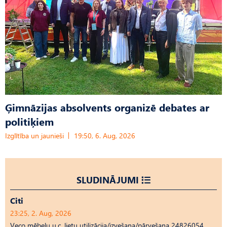
Ģimnāzijas absolvents organizē debates ar
politiķiem
Izglītība un jaunieši
19:50, 6. Aug, 2026
SLUDINĀJUMI
Citi
23:25, 2. Aug, 2026
Veco mēbeļu u.c. lietu utilizācija/izvešana/pārvešana 24826054