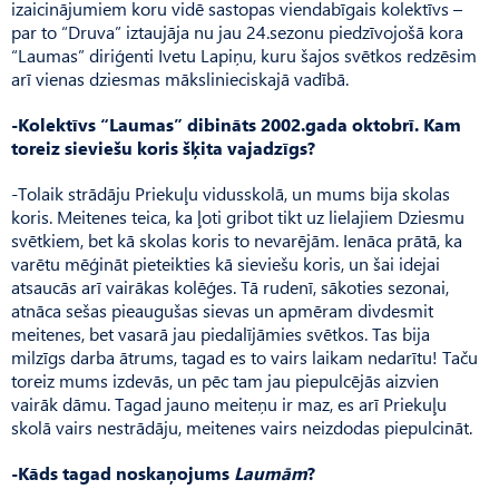
izaicinājumiem koru vidē sastopas viendabīgais kolektīvs –
par to “Druva” iztaujāja nu jau 24.sezonu piedzīvojošā kora
“Lau­mas” diriģenti Ivetu La­piņu, kuru šajos svētkos redzēsim
arī vienas dziesmas mākslinieciskajā vadībā.
-Kolektīvs “Laumas” dibināts 2002.gada oktobrī. Kam
toreiz sieviešu koris šķita vajadzīgs?
-Tolaik strādāju Priekuļu vidusskolā, un mums bija skolas
koris. Meitenes teica, ka ļoti gribot tikt uz lielajiem Dziesmu
svētkiem, bet kā skolas koris to nevarējām. Ienāca prātā, ka
varētu mēģināt pieteikties kā sieviešu koris, un šai idejai
atsaucās arī vairākas kolēģes. Tā rudenī, sākoties sezonai,
atnā­ca sešas pieaugušas sievas un apmēram divdesmit
meitenes, bet vasarā jau piedalījāmies svētkos. Tas bija
milzīgs darba ātrums, tagad es to vairs laikam nedarītu! Taču
toreiz mums izdevās, un pēc tam jau piepulcējās aizvien
vairāk dāmu. Tagad jauno meiteņu ir maz, es arī Priekuļu
skolā vairs nestrādāju, meitenes vairs neizdodas piepulcināt.
-Kāds tagad noskaņojums
Laumām
?