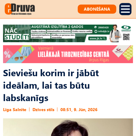
ABONĒŠANA
Sieviešu korim ir jābūt
ideālam, lai tas būtu
labskanīgs
Līga Salnite
Dzīves stils
08:51, 9. Jūn, 2026