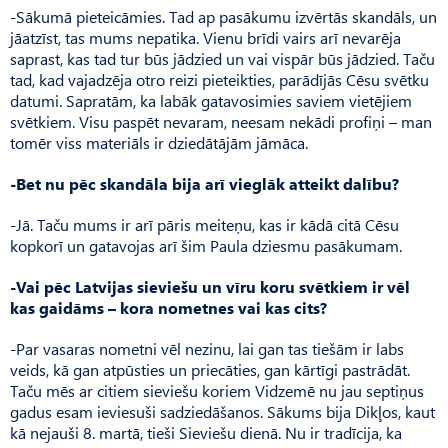
-Sākumā pieteicāmies. Tad ap pasākumu izvērtās skandāls, un
jāatzīst, tas mums nepatika. Vienu brīdi vairs arī nevarēja
saprast, kas tad tur būs jādzied un vai vispār būs jādzied. Taču
tad, kad vajadzēja otro reizi pieteikties, parādījās Cēsu svētku
datumi. Sapratām, ka labāk gatavosimies saviem vietējiem
svētkiem. Visu paspēt nevaram, neesam nekādi profiņi – man
tomēr viss materiāls ir dziedātājām jāmāca.
-Bet nu pēc skandāla bija arī vieglāk atteikt dalību?
-Jā. Taču mums ir arī pāris meiteņu, kas ir kādā citā Cēsu
kopkorī un gatavojas arī šim Paula dziesmu pasākumam.
-Vai pēc Latvijas sieviešu un vīru koru svētkiem ir vēl
kas gaidāms – kora nometnes vai kas cits?
-Par vasaras nometni vēl nezinu, lai gan tas tiešām ir labs
veids, kā gan atpūsties un priecāties, gan kārtīgi pastrādāt.
Taču mēs ar citiem sieviešu koriem Vidzemē nu jau septiņus
gadus esam ieviesuši sadziedāšanos. Sā­kums bija Dikļos, kaut
kā nejauši 8. martā, tieši Sieviešu dienā. Nu ir tradīcija, ka