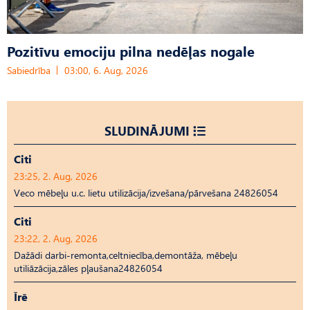
Pozitīvu emociju pilna nedēļas nogale
Sabiedrība
03:00, 6. Aug, 2026
SLUDINĀJUMI
Citi
23:25, 2. Aug, 2026
Veco mēbeļu u.c. lietu utilizācija/izvešana/pārvešana 24826054
Citi
23:22, 2. Aug, 2026
Dažādi darbi-remonta,celtniecība,demontāža, mēbeļu
utiliāzācija,zāles pļaušana24826054
Īrē