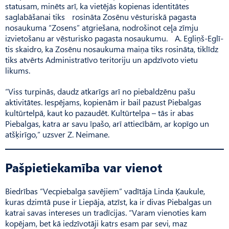
statusam, minēts arī, ka vietējās kopienas identitātes
saglabāšanai tiks rosināta Zosēnu vēsturiskā pagasta
nosaukuma “Zosens” atgriešana, nodrošinot ceļa zīmju
izvietošanu ar vēsturisko pagasta nosaukumu. A. Egliņš-Eglī­
tis skaidro, ka Zosēnu nosaukuma maiņa tiks rosināta, tiklīdz
tiks atvērts Administratīvo teritoriju un apdzīvoto vietu
likums.
“Viss turpinās, daudz atkarīgs arī no piebaldzēnu pašu
aktivitātes. Iespējams, kopienām ir bail pazust Piebalgas
kultūrtelpā, kaut ko pazaudēt. Kultūr­telpa – tās ir abas
Piebalgas, katra ar savu īpašo, arī attiecībām, ar kopīgo un
atšķirīgo,” uzsver Z. Neimane.
Pašpietiekamība var vienot
Biedrības “Vecpiebalga savējiem” vadītāja Linda Ķau­kule,
kuras dzimtā puse ir Lie­pāja, atzīst, ka ir divas Piebal­gas un
katrai savas intereses un tradīcijas. “Varam vienoties kam
kopējam, bet kā iedzīvotāji katrs esam par sevi, maz