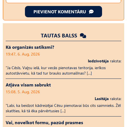
PIEVIENOT KOMENTĀRU
TAUTAS BALSS
Kā organizēs satiksmi?
19:47, 6. Aug, 2026
Iedzīvotāja
raksta:
“Ja Cēsīs, Vaļņu ielā, kur vecās pienotavas teritorija, ierīkos
autostāvvietu, kā tad tur brauks automašīnas? […]
Atļāva visam sabrukt
15:08, 5. Aug, 2026
Lasītāja
raksta:
“Labi, ka beidzot kādreizējai Cēsu pienotavai būs cits saimnieks. Žēl
skatīties, kā tā ēka pārvērtusies […]
Vai, novelkot formu, pazūd prasmes