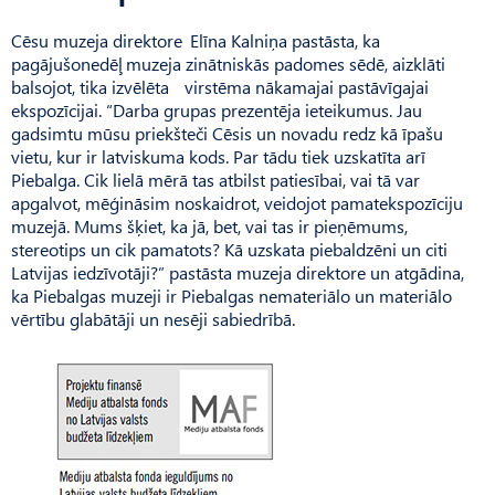
Cēsu muzeja direktore Elīna Kalniņa pastāsta, ka
pagājušonedēļ muzeja zinātniskās padomes sēdē, aizklāti
balsojot, tika izvēlēta virstēma nākamajai pastāvīgajai
ekspozīcijai. “Darba grupas prezentēja ieteikumus. Jau
gadsimtu mūsu priekšteči Cēsis un novadu redz kā īpašu
vietu, kur ir latviskuma kods. Par tādu tiek uzskatīta arī
Piebalga. Cik lielā mērā tas atbilst patiesībai, vai tā var
apgalvot, mēģināsim noskaidrot, veidojot pamatekspozīciju
muzejā. Mums šķiet, ka jā, bet, vai tas ir pieņēmums,
stereotips un cik pamatots? Kā uzskata piebaldzēni un citi
Latvijas iedzīvotāji?” pastāsta muzeja direktore un atgādina,
ka Piebalgas muzeji ir Piebalgas nemateriālo un materiālo
vērtību glabātāji un nesēji sabiedrībā.