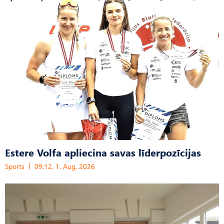
Estere Volfa apliecina savas līderpozīcijas
Sports
09:12, 1. Aug, 2026