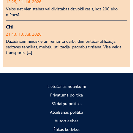
12:25, 21. Jūl, 2026
Vēlos īrēt vienistabas vai divistabas dzīvokli cēsīs, līdz 200 eiro
mēnesī.
Citi
21:43, 13. Jūl, 2026
Dažādi saimnieciskie un remonta darbi, demontāža-utilizācija,
sadzīves tehnikas, mēbeļu utilizācija, pagrabu tīrīšana. Visa veida
transports. […]
Lietošanas noteikumi
Privātuma politika
Sīkdatņu politika
Atcelšanas politika
Autortiesības
Ētikas kodekss