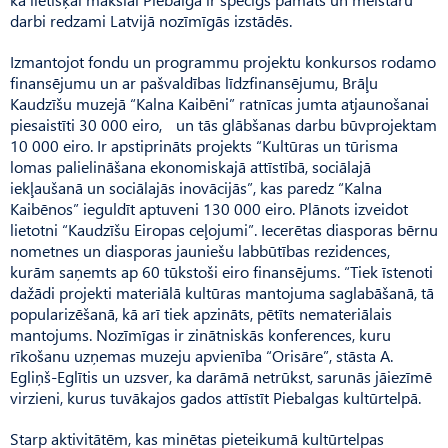
darbi redzami Latvijā nozīmīgās izstādēs.
Izmantojot fondu un programmu projektu konkursos rodamo
finansējumu un ar pašvaldības līdzfinansējumu, Brāļu
Kaudzīšu muzejā “Kalna Kai­bēni” ratnīcas jumta atjaunošanai
piesaistīti 30 000 eiro, un tās glābšanas darbu būvprojektam
10 000 eiro. Ir apstiprināts projekts “Kultūras un tūrisma
lomas palielināšana ekonomiskajā attīstībā, sociālajā
iekļaušanā un sociālajās inovācijās”, kas paredz “Kalna
Kaibēnos” ieguldīt aptuveni 130 000 eiro. Plā­nots izveidot
lietotni “Kaudzīšu Eiropas ceļojumi”. Iecerētas diasporas bērnu
nometnes un diasporas jauniešu labbūtības rezidences,
kurām saņemts ap 60 tūkstoši eiro finansējums. “Tiek īstenoti
dažādi projekti materiālā kultūras mantojuma saglabāšanā, tā
popularizēšanā, kā arī tiek apzināts, pētīts nemateriālais
mantojums. Nozīmīgas ir zinātniskās konferences, kuru
rīkošanu uzņemas muzeju apvienība “Orisāre”, stāsta A.
Egliņš-Eglītis un uzsver, ka darāmā netrūkst, sarunās jāiezīmē
virzieni, kurus tuvākajos gados attīstīt Piebalgas kultūrtelpā.
Starp aktivitātēm, kas minētas pieteikumā kultūrtelpas