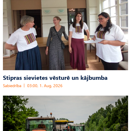
Stipras sievietes vēsturē un kājbumba
Sabiedrība
03:00, 1. Aug, 2026