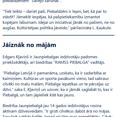
piebaldzēniem “Savējo sarunas”.
“Tiek teikts – dariet paši. Piebaldzēni ir lepni, bet, kā par to
stāstīt? Jāmeklē iespējas, kā pašpietiekamību izmantot
kopējam labumam. Idejai un iniciatīvai jānāk no pašiem, ne no
augšas. Kultūrtelpas politika jāveido,” pārliecināta L. Ķau­kule.
Jāiznāk no mājām
Edgars Kļaviņš ir Jaunpie­balgas iedzīvotāju padomes
priekšsēdētājs, arī biedrības “RAMSS PIEBALGA” vadītājs.
“Piebalga Latvijā ir pamanāma, uzskatu, ka ir sadarbība ar
kaimiņiem. Kultūras un sporta pasākumi vieno, tad sabrauc
cilvēki no malu malām, Piebalga iepatīkas un te pārceļas uz
dzīvi,” saka E. Kļaviņš un uzsver, ka ir jāmāk saglabāt to, kas ir
Piebalgā, un tam jāpieliek klāt kas jauns.
Biedrība Jaunpiebalgā jau 14 gadus iedzīvotājus rosina
aktīvam dzīvesveidam. “Ir grūti cilvēkus dabūt ārā no mājas.
Savu­laik satikās ballēs, tagad arī tām maz apmeklētāju. Cilvē­