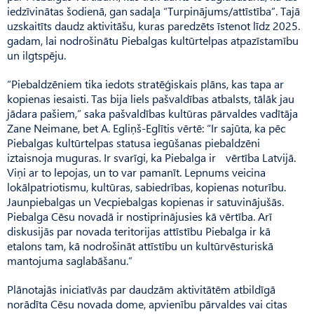
iedzīvinātas šodienā, gan sadaļa “Turpinājums/attīstība”. Tajā
uzskaitīts daudz aktivitāšu, kuras paredzēts īstenot līdz 2025.
gadam, lai nodrošinātu Piebal­gas kultūrtelpas atpazīstamību
un ilgtspēju.
“Piebaldzēniem tika iedots stratēģiskais plāns, kas tapa ar
kopienas iesaisti. Tas bija liels pašvaldības atbalsts, tālāk jau
jādara pašiem,” saka pašvaldības kultūras pārvaldes vadītāja
Zane Neimane, bet A. Egliņš-Eglītis vērtē: “Ir sajūta, ka pēc
Piebal­gas kultūrtelpas statusa iegūšanas piebaldzēni
iztaisnoja muguras. Ir svarīgi, ka Piebalga ir vērtība Latvijā.
Viņi ar to lepojas, un to var pamanīt. Lep­nums veicina
lokālpatriotismu, kultūras, sabiedrības, kopienas noturību.
Jaunpiebalgas un Vec­piebalgas kopienas ir satuvinājušās.
Piebalga Cēsu novadā ir nostiprinājusies kā vērtība. Arī
diskusijās par novada teritorijas attīstību Piebalga ir kā
etalons tam, kā nodrošināt attīstību un kultūrvēsturiskā
mantojuma saglabāšanu.”
Plānotajās iniciatīvās par daudzām aktivitātēm atbildīgā
norādīta Cēsu novada dome, apvienību pārvaldes vai citas