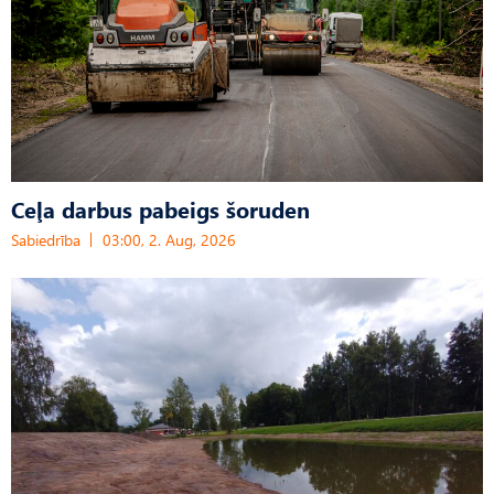
Ceļa darbus pabeigs šoruden
Sabiedrība
03:00, 2. Aug, 2026