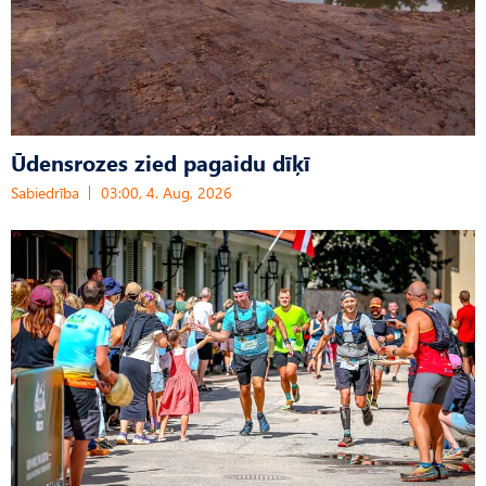
Ūdensrozes zied pagaidu dīķī
Sabiedrība
03:00, 4. Aug, 2026