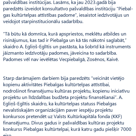
pašvaldības institūcijas. Lasāms, ka jau 2023.gadā bija
paredzēts izveidot konsultatīvo pašvaldības institūciju “Piebal­
gas kultūrtelpas attīstības padome”, iesaistot iedzīvotājus un
veidojot starpinstitucionālu sadarbību.
“Tā būtu kā domnīca, kurā apspriestos, meklētu atbildes un
risinājumus, kas tad ir Piebalga un kā tās nākotni saglabāt,”
skaidro A. Egliņš-Eglītis un pastāsta, ka šobrīd kā instruments
jāizmanto iedzīvotāju padomes, jāveicina to sadarbība.
Padomes vēl nav ievēlētas Vecpiebalgā, Zosēnos, Kaivē.
Starp darāmajiem darbiem bija paredzēts “veicināt vietējo
kopienu aktivitātes Piebalgas kultūrtelpas attīstībai,
nodrošinot finansējumu kultūras projektu, kopienu iniciatīvu
projektu un līdzdalības budžeta projektu finansēšanai”. A.
Egliņš-Eglītis skaidro, ka kultūrtelpas statuss Piebalgas
nevalstiskajām organizācijām paver iespēju projektu
konkursos pretendēt uz Valsts Kultūrkapitāla fonda (KKF)
finansējumu. Divus gadus ir paš­valdības kultūras projektu
konkurss Piebalgas kultūrtelpai, kurā katru gadu piešķir 7000
eiro.