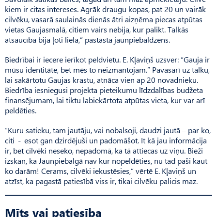
kiem ir citas intereses. Agrāk draugu kopas, pat 20 un vairāk
cilvēku, vasarā saulainās dienās ātri aizņēma piecas atpūtas
vietas Gaujas­malā, citiem vairs nebija, kur palikt. Talkās
atsaucība bija ļoti liela,” pastāsta jaunpiebaldzēns.
Biedrībai ir iecere ierīkot peldvietu. E. Kļaviņš uzsver: “Gauja ir
mūsu identitāte, bet mēs to neizmantojam.” Pavasarī uz talku,
lai sakārtotu Gaujas krastu, atnāca vien ap 20 novadnieku.
Biedrība iesniegusi projekta pieteikumu līdzdalības budžeta
finansējumam, lai tiktu lab­iekārtota atpūtas vieta, kur var arī
peldēties.
“Kuru satieku, tam jautāju, vai nobalsoji, daudzi jautā – par ko,
citi - esot gan dzirdējuši un padomāšot. It kā jau informācija
ir, bet cilvēki neseko, nepadomā, ka tā attiecas uz viņu. Bieži
izskan, ka Jaunpiebalgā nav kur nopeldēties, nu tad paši kaut
ko darām! Cerams, cilvēki iekustēsies,” vērtē E. Kļa­viņš un
atzīst, ka pagastā patiesībā viss ir, tikai cilvēku palicis maz.
Mīts vai patiesība