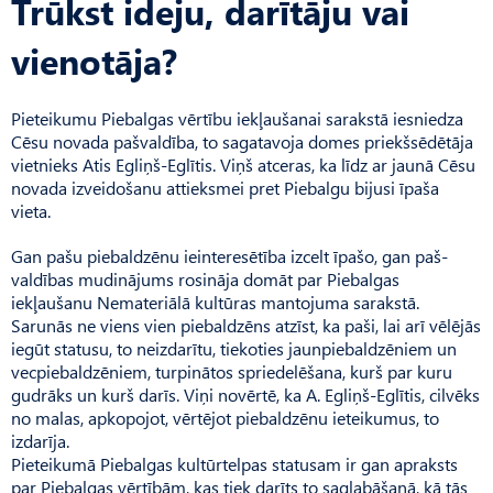
Trūkst ideju, darītāju vai
vienotāja?
Pieteikumu Piebalgas vērtību iekļaušanai sarakstā iesniedza
Cēsu novada pašvaldība, to sagatavoja domes priekšsēdētāja
vietnieks Atis Egliņš-Eglītis. Viņš atceras, ka līdz ar jaunā Cēsu
novada izveidošanu attieksmei pret Piebalgu bijusi īpaša
vieta.
Gan pašu piebaldzēnu ieinteresētība izcelt īpašo, gan paš­
valdības mudinājums rosināja domāt par Pie­balgas
iekļaušanu Nemateriālā kultūras mantojuma sarakstā.
Sarunās ne viens vien piebaldzēns atzīst, ka paši, lai arī vēlējās
iegūt statusu, to neizdarītu, tiekoties jaunpiebaldzēniem un
vecpiebaldzēniem, turpinātos spriedelēšana, kurš par kuru
gudrāks un kurš darīs. Viņi novērtē, ka A. Egliņš-Eglītis, cilvēks
no malas, apkopojot, vērtējot piebaldzēnu ieteikumus, to
izdarīja.
Pieteikumā Piebalgas kultūrtelpas statusam ir gan apraksts
par Piebalgas vērtībām, kas tiek darīts to saglabāšanā, kā tās