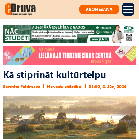
ABONĒŠANA
Kā stiprināt kultūrtelpu
Sarmīte Feldmane
Novadu attīstībai
03:00, 6. Jūn, 2026