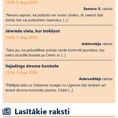
15:08, 5. Aug, 2026
Seniore V.
raksta:
“Nevaru saprast, kā policists var nosist cilvēku. Jā, neesot bijis
darbā, bet vai policistiem neiemāca, […]
Jāierāda vieta, kur trokšņot
15:04, 3. Aug, 2026
Iedzīvotāja
raksta:
“Saka jau, ka pašvaldības policija vairāk kontrolē jauniešus, kas
nakts stundās braukā pa Cēsīm ar […]
Vajadzīga ātruma kontrole
15:04, 2. Aug, 2026
Autovadītājs
raksta:
“Pēdējais laiks uz Vid­ze­mes šosejas no Līgatnes līdz Ieriķiem arī
ieviest ātruma kontroles posmu. Citādi […]
Lasītākie raksti