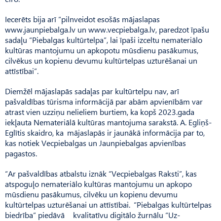
Iecerēts bija arī “pilnveidot esošās mājaslapas
www.jaunpiebalga.lv un www.vecpiebalga.lv, paredzot īpašu
sadaļu “Pie­balgas kultūrtelpa”, lai īpaši izceltu nemateriālo
kultūras mantojumu un apkopotu mūsdienu pasākumus,
cilvēkus un kopienu devumu kultūrtelpas uzturēšanai un
attīstībai”.
Diemžēl mājaslapās sadaļas par kultūrtelpu nav, arī
pašvaldības tūrisma informācijā par abām apvienībām var
atrast vien uzziņu nelieliem burtiem, ka kopš 2023.gada
iekļauta Ne­materiālā kultūras mantojuma sarakstā. A. Egliņš-
Eglītis skaidro, ka mājaslapās ir jaunākā informācija par to,
kas notiek Vecpiebalgas un Jaunpiebalgas apvienības
pagastos.
“Ar pašvaldības atbalstu iznāk “Vecpiebalgas Raksti”, kas
atspoguļo nemateriālo kultūras mantojumu un apkopo
mūsdienu pasākumus, cilvēku un kopienu devumu
kultūrtelpas uzturēšanai un attīstībai. “Piebal­gas kultūrtelpas
biedrība” piedāvā kvalitatīvu digitālo žurnālu “Uz­