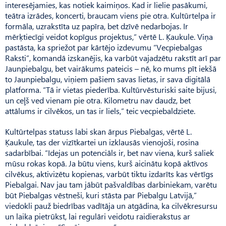
interesējamies, kas notiek kaimiņos. Kad ir lielie pasākumi,
teātra izrādes, koncerti, braucam viens pie otra. Kultūrtelpa ir
formāla, uzrakstīta uz papīra, bet dzīvē nedarbojas. Ir
mērķtiecīgi veidot kopīgus projektus,” vērtē L. Ķaukule. Viņa
pastāsta, ka spriežot par kārtējo izdevumu “Vecpiebalgas
Raksti”, komandā izskanējis, ka varbūt vajadzētu rakstīt arī par
Jaunpie­balgu, bet vairākums pateicis – nē, ko mums pīt iekšā
to Jaunpiebalgu, viņiem pašiem savas lietas, ir sava digitālā
platforma. “Tā ir vietas piederība. Kultūrvēstu­riski saite bijusi,
un ceļš ved vienam pie otra. Kilometru nav daudz, bet
attālums ir cilvēkos, un tas ir liels,” teic vecpiebaldziete.
Kultūrtelpas statuss labi skan ārpus Piebalgas, vērtē L.
Ķaukule, tas der vizītkartei un izklausās vienojoši, rosina
sadarbībai. “Idejas un potenciāls ir, bet nav viena, kurš saliek
mūsu rokas kopā. Ja būtu viens, kurš aicinātu kopā aktīvos
cilvēkus, aktivizētu kopienas, varbūt tiktu izdarīts kas vērtīgs
Piebalgai. Nav jau tam jābūt pašvaldības darbiniekam, varētu
būt Piebalgas vēstneši, kuri stāsta par Piebalgu Lat­vijā,”
viedokli pauž biedrības vadītāja un atgādina, ka cilvēkresursu
un laika pietrūkst, lai regulāri veidotu raidierakstus ar