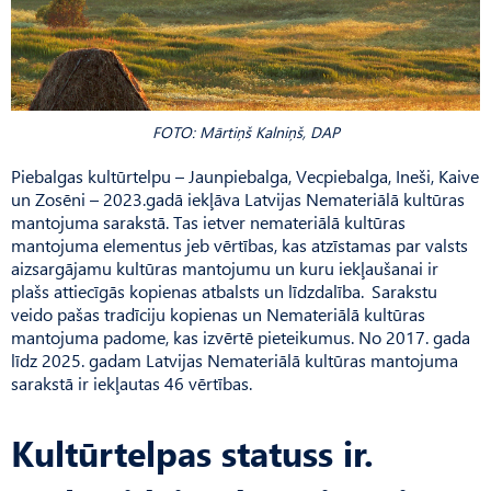
FOTO: Mārtiņš Kalniņš, DAP
Piebalgas kultūrtelpu – Jaunpiebalga, Vecpiebalga, Ineši, Kaive
un Zosēni – 2023.gadā iekļāva Latvijas Nemateriālā kultūras
mantojuma sarakstā. Tas ietver nemateriālā kultūras
mantojuma elementus jeb vērtības, kas atzīstamas par valsts
aizsargājamu kultūras mantojumu un kuru iekļaušanai ir
plašs attiecīgās kopienas atbalsts un līdzdalība. Sarakstu
veido pašas tradīciju kopienas un Nemateriālā kultūras
mantojuma padome, kas izvērtē pieteikumus. No 2017. gada
līdz 2025. gadam Latvijas Nemateriālā kultūras mantojuma
sarakstā ir iekļautas 46 vērtības.
Kultūrtelpas statuss ir.