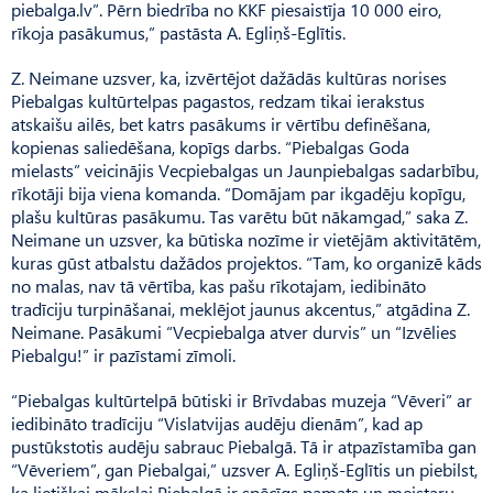
piebalga.lv”. Pērn biedrība no KKF piesaistīja 10 000 eiro,
rīkoja pasākumus,” pastāsta A. Egliņš-Eglītis.
Z. Neimane uzsver, ka, izvērtējot dažādās kultūras norises
Piebalgas kultūrtelpas pagastos, redzam tikai ierakstus
atskaišu ailēs, bet katrs pasākums ir vērtību definēšana,
kopienas saliedēšana, kopīgs darbs. “Piebalgas Goda
mielasts” veicinājis Vec­pie­balgas un Jaun­piebalgas sadarbību,
rīkotāji bija viena komanda. “Domājam par ikgadēju kopīgu,
plašu kultūras pasākumu. Tas varētu būt nākamgad,” saka Z.
Neimane un uz­sver, ka būtiska nozīme ir vietējām aktivitātēm,
kuras gūst atbalstu dažādos projektos. “Tam, ko organizē kāds
no malas, nav tā vērtība, kas pašu rīkotajam, iedibināto
tradīciju turpināšanai, meklējot jaunus akcentus,” atgādina Z.
Neimane. Pasākumi “Vec­piebal­ga atver durvis” un “Izvēlies
Piebalgu!” ir pazīstami zīmoli.
“Piebalgas kultūrtelpā būtiski ir Brīvdabas muzeja “Vēveri” ar
iedibināto tradīciju “Vislat­vijas audēju dienām”, kad ap
pustūkstotis audēju sabrauc Piebalgā. Tā ir atpazīstamība gan
“Vēveriem”, gan Piebal­gai,” uzsver A. Egliņš-Eglītis un piebilst,
ka lietišķai mākslai Piebalgā ir spēcīgs pamats un meistaru