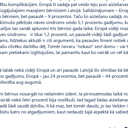
ību komplikācijām. Eiropā šī sadaļa pat veido teju pusi aiziešanas
izgājušajiem mazajiem bērniņiem Latvijā. Salīdzinājumam – Eiro
bērniem, bet pasaulē – 9 procentos. Taču šo aiziešanu sadaļā, m
dzimušo pēkšņās nāves sindroms veido 5,1 procentu gadījumu, ka
skaitļos tas sanāk aptuveni trīs bērniņi gada laikā. Eiropā vidēji ma
ves sindromu ir tikai 1,2 procenti, un pasaulē vidēji šādi gadījumi
s, līdztekus aktuāli ir citi argumenti, ka pasaules līmenī notiek a
 pašu cilvēku darbību dēļ. Tomēr nevaru “nokaut” sevī domu – vai 
 pietiekami izglītojušies, lai pamanītu kaut ko vairāk un vēl k
labāk nekā vidēji Eiropā un arī pasaulē. Latvijā šīs slimības kā b
s gadījumu, Eiropā – jau 24 procentos, bet pasaulē – 44 procent
mīlestība aug augumā.
am bērnus nosargāt no nelaimēm ūdenī. Ja pirmsatmodas laikā no
rāk nekā četri procenti bija noslīkuši, tad tagad šādas aiziešanas
adā šādi zaudē dzīvību. It kā maz, bet tomēr daudz, jo tas tiešām i
ebūtu katrs no atgadījumiem, kaut nedaudz šajā aspektā kā sabied