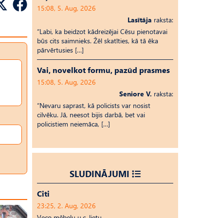
15:08, 5. Aug, 2026
Lasītāja
raksta:
“Labi, ka beidzot kādreizējai Cēsu pienotavai
būs cits saimnieks. Žēl skatīties, kā tā ēka
pārvērtusies […]
Vai, novelkot formu, pazūd prasmes
15:08, 5. Aug, 2026
Seniore V.
raksta:
“Nevaru saprast, kā policists var nosist
cilvēku. Jā, neesot bijis darbā, bet vai
policistiem neiemāca, […]
SLUDINĀJUMI
Citi
23:25, 2. Aug, 2026
Veco mēbeļu u.c. lietu