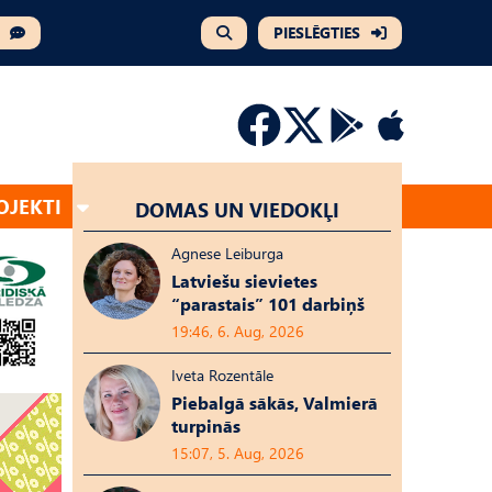
PIESLĒGTIES
OJEKTI
DOMAS UN VIEDOKĻI
Agnese Leiburga
Latviešu sievietes
“parastais” 101 darbiņš
19:46, 6. Aug, 2026
Iveta Rozentāle
Piebalgā sākās, Valmierā
turpinās
15:07, 5. Aug, 2026