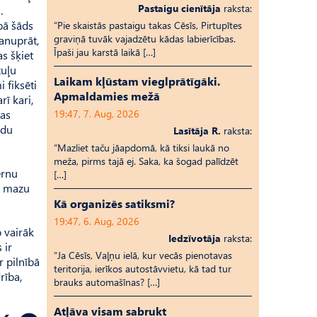
Pastaigu cienītāja
raksta:
.
pā šāds
“Pie skaistās pastaigu takas Cēsīs, Pirtupītes
graviņā tuvāk vajadzētu kādas labierīcības.
anuprāt,
Īpaši jau karstā laikā […]
s šķiet
zuļu
Laikam kļūstam vieglprātīgāki.
 fiksēti
Apmaldamies mežā
rī kari,
tas
19:47, 7. Aug, 2026
ādu
Lasītāja R.
raksta:
“Mazliet taču jāapdomā, kā tiksi laukā no
meža, pirms tajā ej. Saka, ka šogad palīdzēt
ērnu
[…]
i mazu
Kā organizēs satiksmi?
19:47, 6. Aug, 2026
 vairāk
Iedzīvotāja
raksta:
 ir
“Ja Cēsīs, Vaļņu ielā, kur vecās pienotavas
r pilnībā
teritorija, ierīkos autostāvvietu, kā tad tur
rība,
brauks automašīnas? […]
Atļāva visam sabrukt