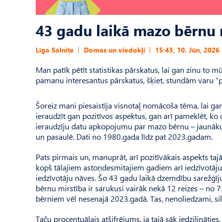
43 gadu laikā mazo bērnu m
Līga Salnite
Domas un viedokļi
15:43, 10. Jūn, 2026
Man patīk pētīt statistikas pārskatus, lai gan zinu to m
pamanu interesantus pārskatus, šķiet, stundām varu “p
Šoreiz mani piesaistīja visnotaļ nomācoša tēma, lai gan
ieraudzīt gan pozitīvos aspektus, gan arī pameklēt, ko
ieraudzīju datu apkopojumu par mazo bērnu – jaunāku p
un pasaulē. Dati no 1980.gada līdz pat 2023.gadam.
Pats pirmais un, manuprāt, arī pozitīvākais aspekts taj
kopš tālajiem astoņdesmitajiem gadiem arī iedzīvotāju 
iedzīvotāju nāves. Šo 43 gadu laikā dzemdību sarežģ
bērnu mirstība ir sarukusi vairāk nekā 12 reizes – no
bērniem vēl nesenajā 2023.gadā. Tas, nenoliedzami, sild
Taču procentuālais atšifrējums, ja tajā sāk iedziļināties,