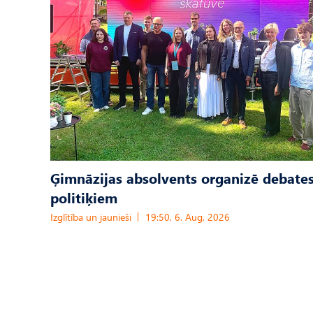
Ģimnāzijas absolvents organizē debates
politiķiem
Izglītība un jaunieši
19:50, 6. Aug, 2026