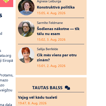
Agnese Leiburga
Konstruktīvā politika
s
15:05, 4. Aug, 2026
Sarmīte Feldmane
Šodienas nākotne — tik
ad
tālu nu esam
15:02, 3. Aug, 2026
Sallija Benfelde
s
Cik mēs viens par otru
ata.org
zinām?
i Eiropā
15:01, 2. Aug, 2026
 Protams,
 mazo
azo
TAUTAS BALSS
zvaigžņu
Vajag vēl kādu tualeti
19:47, 8. Aug, 2026
ama daļa