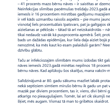
– 41 procents mazo bērnu nāves – ir saistītas ar dzemd
Neinfekcijas slimības paņēmušas trešdaļu 2023.gadā a
iemesls ir 16 procentiem mirstības gadījumu mazajiem 
ir vēl kāds uzmanību raisošs aspekts – pie mums jaun
visnotaļ liels procentuālais īpatsvars, pat ja galīgajos 
aiziešanas ar pēkšņās – tātad tā arī neizskaidrotās – nā
tikai nedaudz vairāk kā pusprocenta apmērā. Šeit, protam
bads un dažādas epidēmijas, kur liela daļa aiziet bojā
nenozīmē, ka mēs kaut ko esam palaiduši garām? Neesam
dzīvību glābtu.
Taču ar infekciozajām slimībām mums izdodas tikt galā 
nāves iemesls 2023.gadā minētas nepilnos 18 procento
bērnu nāves. Kad aplūkoju šos skaitļus, mana vakcīn-
Salīdzinājumā ar 80. gadu sākumu mazliet labāk prot
nekā septiņiem simtiem mirušo bērnu ik gadu un pat vai
mazāk par diviem procentiem, tas ir, viens, divi bērni g
atkarīgs no pieaugušajiem. Tomēr, lai arī cik skumjš n
šķiet, mēs augam. Vismaz tā man to gribētos skaidrot.