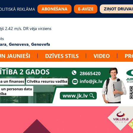
ABONĒŠANA
E-AVĪZE
ZIŅOT DRUVAI
OLITISKĀ REKLĀMA
jš 2.42 m/s, DR vēja virziens
sts
ara, Genoveva, Genovefa
UN JAUNIEŠI
DZĪVES STILS
VIDEO
PR