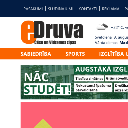
PASĀKUMI
SLUDINĀJUMI
KONTAKTI
REKLĀMA
P
+22° C, vē
Svētdiena, 9. augu
Vārda dienas:
Mad
SABIEDRĪBA
SPORTS
IZGLĪTĪBA 