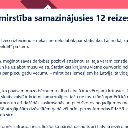
irstība samazinājusies 12 reize
ūžveco izteicienu – nekas nemelo labāk par statistiku. Lai nu kā, k
eldēt” pa tiem.
, mēģinot savas darbības pozitīvi attaisnot, arī tajā varam censtie
 un kā uzlabot mūsu valstī. Statistikas krājumu vietnē ourworldind
ar piecu gadu vecumu – mirstības iemesliem kā Latvijā, tā vidēj
ā, ka pavisam mazo bērnu mirstība Latvijā ir ievērojami kritusies.
skaits valstī ir krietni samazinājies, taču ne tuvu tādā apmērā kā
ījumos un arī dažādās saslimšanās un piedzīvotos negadījumos m
 738 aizgājušām dvēselītēm gadā vēl brīdi pirms Atmodas līdz 59 
a sirdi.
 tomēr satrauc. Tiesa, līdzīgi kā pārējā pasaulē, arī Latvijā ievēroj