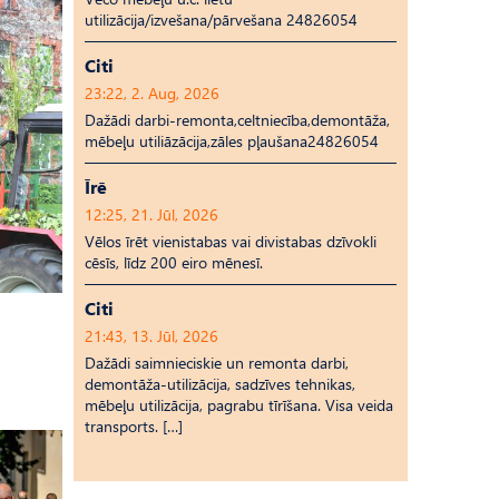
utilizācija/izvešana/pārvešana 24826054
Citi
23:22, 2. Aug, 2026
Dažādi darbi-remonta,celtniecība,demontāža,
mēbeļu utiliāzācija,zāles pļaušana24826054
Īrē
12:25, 21. Jūl, 2026
Vēlos īrēt vienistabas vai divistabas dzīvokli
cēsīs, līdz 200 eiro mēnesī.
Citi
21:43, 13. Jūl, 2026
Dažādi saimnieciskie un remonta darbi,
demontāža-utilizācija, sadzīves tehnikas,
mēbeļu utilizācija, pagrabu tīrīšana. Visa veida
transports. […]