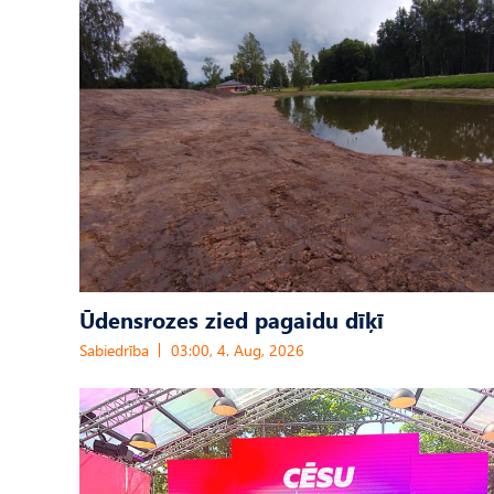
Ūdensrozes zied pagaidu dīķī
Sabiedrība
03:00, 4. Aug, 2026