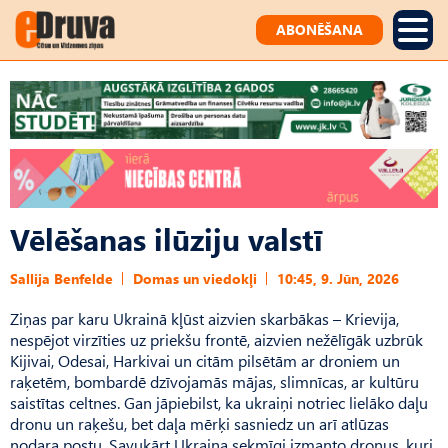
ABONĒŠANA
Vēlēšanas ilūziju valstī
Sallija Benfelde
Domas un viedokļi
10:45, 9. Jūn, 2026
Ziņas par karu Ukrainā kļūst aizvien skarbākas – Krie­vija,
nespējot virzīties uz priekšu frontē, aizvien nežēlīgāk uzbrūk
Kijivai, Odesai, Harkivai un citām pilsētām ar droniem un
raķetēm, bombardē dzīvojamās mājas, slimnīcas, ar kultūru
sais­tītas celtnes. Gan jāpiebilst, ka ukraiņi notriec lielāko daļu
dronu un raķešu, bet daļa mērķi sasniedz un arī atlūzas
nodara postu. Savukārt Ukraina sekmīgi izmanto dronus, kuri