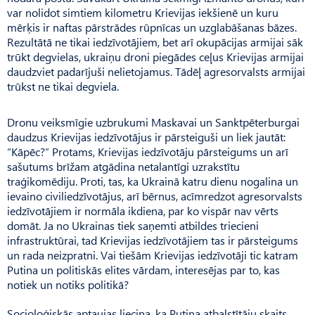
var nolidot simtiem kilometru Krievijas iekšienē un kuru
mērķis ir naftas pārstrādes rūpnīcas un uzglabāšanas bāzes.
Rezul­tātā ne tikai iedzīvotājiem, bet arī okupācijas armijai sāk
trūkt degvielas, ukraiņu droni piegādes ceļus Krievijas armijai
daudzviet padarījuši nelietojamus. Tādēļ agresorvalsts armijai
trūkst ne tikai degviela.
Dronu veiksmīgie uzbrukumi Maskavai un Sanktpēter­burgai
daudzus Krievijas iedzīvotājus ir pārsteiguši un liek jautāt:
“Kāpēc?” Protams, Krievijas iedzīvotāju pārsteigums un arī
sašutums brīžam atgādina netalantīgi uzrakstītu
traģikomēdiju. Proti, tas, ka Ukrai­nā katru dienu nogalina un
ievaino civiliedzīvotājus, arī bērnus, acīmredzot agresorvalsts
iedzīvotājiem ir normāla ikdiena, par ko vispār nav vērts
domāt. Ja no Ukrainas tiek saņemti atbildes triecieni
infrastruktūrai, tad Krievijas iedzīvotājiem tas ir pārsteigums
un rada neizpratni. Vai tiešām Krievijas iedzīvotāji tic katram
Putina un politiskās elites vārdam, interesējas par to, kas
notiek un notiks politikā?
Socioloģiskās aptaujas liecina, ka Putina atbalstītāju skaits