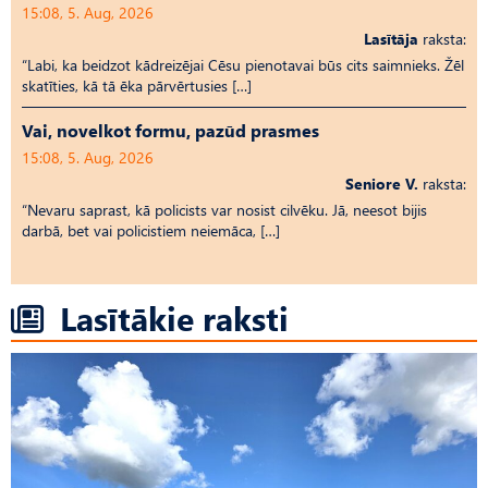
15:08, 5. Aug, 2026
Lasītāja
raksta:
“Labi, ka beidzot kādreizējai Cēsu pienotavai būs cits saimnieks. Žēl
skatīties, kā tā ēka pārvērtusies […]
Vai, novelkot formu, pazūd prasmes
15:08, 5. Aug, 2026
Seniore V.
raksta:
“Nevaru saprast, kā policists var nosist cilvēku. Jā, neesot bijis
darbā, bet vai policistiem neiemāca, […]
Lasītākie raksti