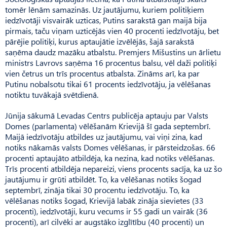
tomēr lēnām samazinās. Uz jautājumu, kuriem politiķiem
iedzīvotāji visvairāk uzticas, Putins sarakstā gan maijā bija
pirmais, taču viņam uzticējās vien 40 procenti iedzīvotāju, bet
pārējie politiķi, kurus aptaujātie izvēlējās, šajā sarakstā
saņēma daudz mazāku atbalstu. Prem­jers Mišustins un ārlietu
ministrs Lavrovs saņēma 16 procentus balsu, vēl daži politiķi
vien četrus un trīs procentus atbalsta. Zināms arī, ka par
Putinu nobalsotu tikai 61 procents iedzīvotāju, ja vēlēšanas
notiktu tuvākajā svētdienā.
Jūnija sākumā Levadas Centrs publicēja aptauju par Valsts
Domes (parlamenta) vēlēšanām Krievijā šī gada septembrī.
Maijā iedzīvotāju atbildes uz jautājumu, vai viņi zina, kad
notiks nākamās valsts Domes vēlēšanas, ir pārsteidzošas. 66
procenti aptaujāto atbildēja, ka nezina, kad notiks vēlēšanas.
Trīs procenti atbildēja nepareizi, viens procents sacīja, ka uz šo
jautājumu ir grūti atbildēt. To, ka vēlēšanas notiks šogad
septembrī, zināja tikai 30 procentu iedzīvotāju. To, ka
vēlēšanas notiks šogad, Krievijā labāk zināja sievietes (33
procenti), iedzīvotāji, kuru vecums ir 55 gadi un vairāk (36
procenti), arī cilvēki ar augstāko izglītību (40 procenti) un