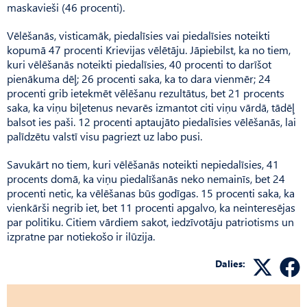
maskavieši (46 procenti).
Vēlēšanās, visticamāk, piedalīsies vai piedalīsies noteikti
kopumā 47 procenti Krievijas vēlētāju. Jāpiebilst, ka no tiem,
kuri vēlēšanās noteikti piedalīsies, 40 procenti to darīšot
pienākuma dēļ; 26 procenti saka, ka to dara vienmēr; 24
procenti grib ietekmēt vēlēšanu rezultātus, bet 21 procents
saka, ka viņu biļetenus nevarēs izmantot citi viņu vārdā, tādēļ
balsot ies paši. 12 procenti aptaujāto piedalīsies vēlēšanās, lai
palīdzētu valstī visu pagriezt uz labo pusi.
Savukārt no tiem, kuri vēlēšanās noteikti nepiedalīsies, 41
procents domā, ka viņu piedalīšanās neko nemainīs, bet 24
procenti netic, ka vēlēšanas būs godīgas. 15 procenti saka, ka
vienkārši negrib iet, bet 11 procenti apgalvo, ka neinteresējas
par politiku. Citiem vārdiem sakot, iedzīvotāju patriotisms un
izpratne par notiekošo ir ilūzija.
Dalies: