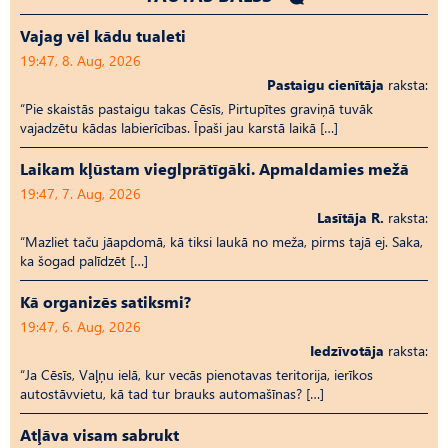
Vajag vēl kādu tualeti
19:47, 8. Aug, 2026
Pastaigu cienītāja
raksta:
“Pie skaistās pastaigu takas Cēsīs, Pirtupītes graviņā tuvāk
vajadzētu kādas labierīcības. Īpaši jau karstā laikā […]
Laikam kļūstam vieglprātīgāki. Apmaldamies mežā
19:47, 7. Aug, 2026
Lasītāja R.
raksta:
“Mazliet taču jāapdomā, kā tiksi laukā no meža, pirms tajā ej. Saka,
ka šogad palīdzēt […]
Kā organizēs satiksmi?
19:47, 6. Aug, 2026
Iedzīvotāja
raksta:
“Ja Cēsīs, Vaļņu ielā, kur vecās pienotavas teritorija, ierīkos
autostāvvietu, kā tad tur brauks automašīnas? […]
Atļāva visam sabrukt