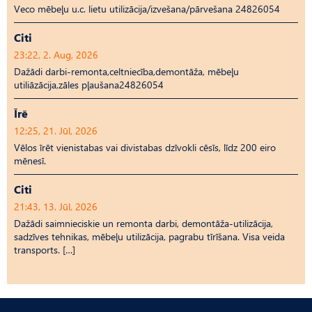
Veco mēbeļu u.c. lietu utilizācija/izvešana/pārvešana 24826054
Citi
23:22, 2. Aug, 2026
Dažādi darbi-remonta,celtniecība,demontāža, mēbeļu
utiliāzācija,zāles pļaušana24826054
Īrē
12:25, 21. Jūl, 2026
Vēlos īrēt vienistabas vai divistabas dzīvokli cēsīs, līdz 200 eiro
mēnesī.
Citi
21:43, 13. Jūl, 2026
Dažādi saimnieciskie un remonta darbi, demontāža-utilizācija,
sadzīves tehnikas, mēbeļu utilizācija, pagrabu tīrīšana. Visa veida
transports. […]