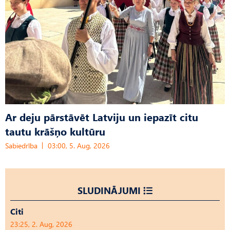
Ar deju pārstāvēt Latviju un iepazīt citu
tautu krāšņo kultūru
Sabiedrība
03:00, 5. Aug, 2026
SLUDINĀJUMI
Citi
23:25, 2. Aug, 2026