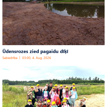
Ūdensrozes zied pagaidu dīķī
Sabiedrība
03:00, 4. Aug, 2026