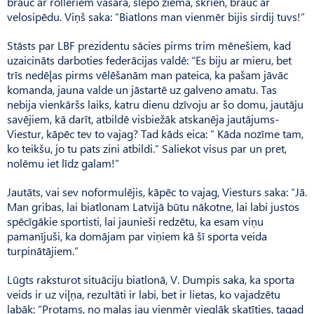
brauc ar rolleriem vasarā, slēpo ziemā, skrien, brauc ar
velosipēdu. Viņš saka: “Biatlons man vienmēr bijis sirdij tuvs!”
Stāsts par LBF prezidentu sācies pirms trim mēnešiem, kad
uzaicināts darboties federācijas valdē: “Es biju ar mieru, bet
trīs nedēļas pirms vēlēšanām man pateica, ka pašam jāvāc
komanda, jauna valde un jāstartē uz galveno amatu. Tas
nebija vienkāršs laiks, katru dienu dzīvoju ar šo domu, jautāju
savējiem, kā darīt, atbildē visbiežāk atskanēja jautājums-
Viestur, kāpēc tev to vajag? Tad kāds eica: “ Kāda nozīme tam,
ko teikšu, jo tu pats zini atbildi.” Saliekot visus par un pret,
nolēmu iet līdz galam!”
Jautāts, vai sev noformulējis, kāpēc to vajag, Viesturs saka: “Jā.
Man gribas, lai biatlonam Latvijā būtu nākotne, lai labi justos
spēcīgākie sportisti, lai jaunieši redzētu, ka esam viņu
pamanījuši, ka domājam par viņiem kā šī sporta veida
turpinātājiem.”
Lūgts raksturot situāciju biatlonā, V. Dumpis saka, ka sporta
veids ir uz viļņa, rezultāti ir labi, bet ir lietas, ko vajadzētu
labāk: “Protams, no malas jau vienmēr vieglāk skatīties, tagad