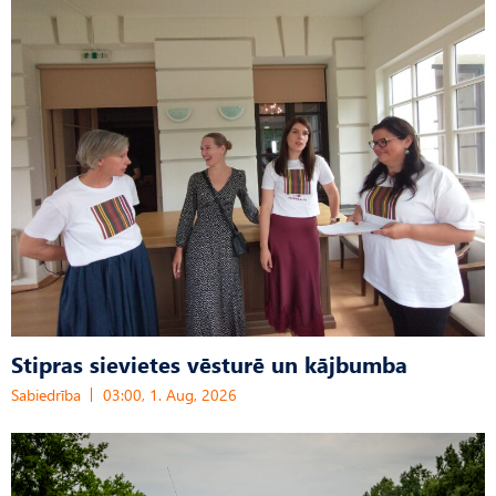
Stipras sievietes vēsturē un kājbumba
Sabiedrība
03:00, 1. Aug, 2026