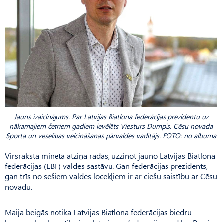
Jauns izaicinājums. Par Latvijas Biatlona federācijas prezidentu uz
nākamajiem četriem gadiem ievēlēts Viesturs Dumpis, Cēsu novada
Sporta un veselības veicināšanas pārvaldes vadītājs. FOTO: no albuma
Virsrakstā minētā atziņa radās, uzzinot jauno Latvijas Biatlona
federācijas (LBF) valdes sastāvu. Gan federācijas prezidents,
gan trīs no sešiem valdes locekļiem ir ar ciešu saistību ar Cēsu
novadu.
Maija beigās notika Lat­vijas Biatlona federācijas biedru