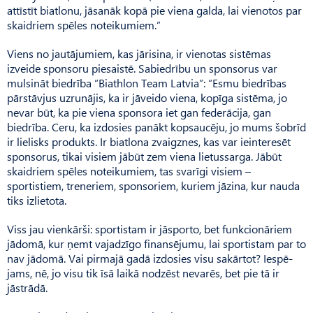
attīstīt biatlonu, jāsanāk kopā pie viena galda, lai vienotos par
skaidriem spēles noteikumiem.”
Viens no jautājumiem, kas jārisina, ir vienotas sistēmas
izveide sponsoru piesaistē. Sabie­d­rību un sponsorus var
mulsināt biedrība “Biathlon Team Latvia”: “Esmu biedrības
pārstāvjus uzrunājis, ka ir jāveido viena, kopīga sistēma, jo
nevar būt, ka pie viena sponsora iet gan federācija, gan
biedrība. Ceru, ka izdosies panākt kopsaucēju, jo mums šobrīd
ir lielisks produkts. Ir biatlona zvaigznes, kas var ieinteresēt
sponsorus, tikai visiem jābūt zem viena lietussarga. Jābūt
skaidriem spēles noteikumiem, tas svarīgi visiem –
sportistiem, treneriem, sponsoriem, kuriem jāzina, kur nauda
tiks izlietota.
Viss jau vienkārši: sportistam ir jāsporto, bet funkcionāriem
jādomā, kur ņemt vajadzīgo finansējumu, lai sportistam par to
nav jādomā. Vai pirmajā gadā izdosies visu sakārtot? Iespē­
jams, nē, jo visu tik īsā laikā nodzēst nevarēs, bet pie tā ir
jāstrādā.