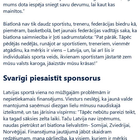
mums dota iespēja sniegt savu devumu, lai kaut kas
mainītos.”
Biatlonā nav tik daudz sportistu, treneru, federācijas biedru kā,
piemēram, basketbolā, bet jaunais federācijas vadītājs saka, ka
biatlona saimniecība ir ļoti sadrumstalota: “Pat pārāk. Tāpēc
pēdējās nedēļās, runājot ar sportistiem, treneriem, vienmēr
atgādinu, ka mērķis ir viens – Latvija, un, lai arī šis ir
individuālais sporta veids, ikvienam sportistam jāstartē zem
mūsu valsts karoga, jāaizstāv mūsu krāsas!”
Svarīgi piesaistīt sponsorus
Latvijas sportā viena no mūžīgajām problēmām ir
nepietiekamais finansējums. Viesturs neslēpj, ka jaunā valde
mantojumā saņēmusi diezgan lielu mīnusu naudiskajā
izteiksmē, un tas jārisina vispirms: “Tāpēc nebūtu pareizi teikt,
ka tagad sāksies zelta laiki. Taču Latvija nav izņēmums,
naudas pietrūkst arī biatlona lielvalstīm- Somijai, Zviedrijai,
Norvēģijai. Finan­sējuma jautājumā jābūt skaidram
redzējumam, mana pārliecība, ka visiem, kuriem ir mērķis