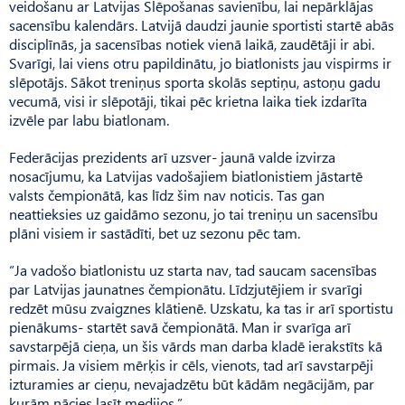
veidošanu ar Latvijas Slēpo­šanas savienību, lai nepārklājas
sacensību kalendārs. Latvijā daudzi jaunie sportisti startē abās
disciplīnās, ja sacensības notiek vienā laikā, zaudētāji ir abi.
Svarīgi, lai viens otru papildinātu, jo biatlonists jau vispirms ir
slēpotājs. Sākot treniņus sporta skolās septiņu, astoņu gadu
vecumā, visi ir slēpotāji, tikai pēc krietna laika tiek izdarīta
izvēle par labu biatlonam.
Federācijas prezidents arī uzsver- jaunā valde izvirza
nosacījumu, ka Latvijas vadošajiem biatlonistiem jāstartē
valsts čempionātā, kas līdz šim nav noticis. Tas gan
neattieksies uz gaidāmo sezonu, jo tai treniņu un sacensību
plāni visiem ir sastādīti, bet uz sezonu pēc tam.
“Ja vadošo biatlonistu uz starta nav, tad saucam sacensības
par Latvijas jaunatnes čempionātu. Līdzjutējiem ir svarīgi
redzēt mūsu zvaigznes klātienē. Uzs­katu, ka tas ir arī sportistu
pienākums- startēt savā čempionātā. Man ir svarīga arī
savstarpējā cieņa, un šis vārds man darba kladē ierakstīts kā
pirmais. Ja visiem mērķis ir cēls, vienots, tad arī savstarpēji
izturamies ar cieņu, nevajadzētu būt kādām negācijām, par
kurām nācies lasīt medijos.”