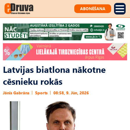
ABONĒŠANA
Latvijas biatlona nākotne
cēsnieku rokās
Jānis Gabrāns
Sports
08:58, 9. Jūn, 2026