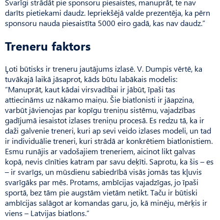
Svarīgi strādāt pie sponsoru piesaistes, manuprāt, te nav
darīts pietiekami daudz. Ieprie­kšējā valde prezentēja, ka pērn
sponsoru nauda piesaistīta 5000 eiro gadā, kas nav daudz.”
Treneru faktors
Ļoti būtisks ir treneru jautājums izlasē. V. Dumpis vērtē, ka
tuvākajā laikā jāsaprot, kāds būtu labākais modelis:
“Manuprāt, kaut kādai virsvadībai ir jābūt, īpaši tas
attiecināms uz nākamo maiņu. Šie biatlonisti ir jāapzina,
varbūt jāvienojas par kopīgu treniņu sistēmu, vajadzības
gadījumā iesaistot izlases treniņu procesā. Es redzu tā, ka ir
daži galvenie treneri, kuri ap sevi veido izlases modeli, un tad
ir individuālie treneri, kuri strādā ar konkrētiem biatlonistiem.
Esmu runājis ar vadošajiem treneriem, aicinot likt galvas
kopā, nevis cīnīties katram par savu deķīti. Saprotu, ka šis – es
– ir svarīgs, un mūsdienu sabiedrībā visās jomās tas kļuvis
svarīgāks par mēs. Protams, ambīcijas vajadzīgas, jo īpaši
sportā, bez tām pie augstām vietām netikt. Taču ir būtiski
ambīcijas salāgot ar komandas garu, jo, kā minēju, mērķis ir
viens – Latvijas biatlons.”