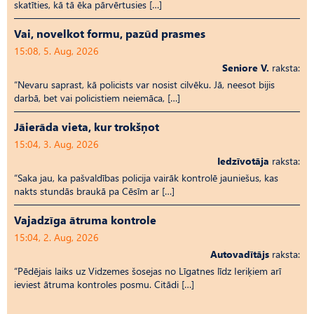
skatīties, kā tā ēka pārvērtusies […]
Vai, novelkot formu, pazūd prasmes
15:08, 5. Aug, 2026
Seniore V.
raksta:
“Nevaru saprast, kā policists var nosist cilvēku. Jā, neesot bijis
darbā, bet vai policistiem neiemāca, […]
Jāierāda vieta, kur trokšņot
15:04, 3. Aug, 2026
Iedzīvotāja
raksta:
“Saka jau, ka pašvaldības policija vairāk kontrolē jauniešus, kas
nakts stundās braukā pa Cēsīm ar […]
Vajadzīga ātruma kontrole
15:04, 2. Aug, 2026
Autovadītājs
raksta:
“Pēdējais laiks uz Vid­ze­mes šosejas no Līgatnes līdz Ieriķiem arī
ieviest ātruma kontroles posmu. Citādi […]