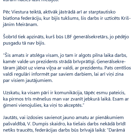
Pēc Viestura teiktā, aktīvāk jāstrādā arī ar starptautisko
biatlona federāciju, kur bijis tukšums, šis darbs ir uzticēts Kriš­
jānim Meirānam.
Šobrīd tiek apzināts, kurš būs LBF ģenerālsekretārs, jo pēdējo
pusgadu tā nav bijis.
“Šis amats ir atslēga visam, jo tam ir algots pilna laika darbs,
kamēr valde un prezidents strādā brīvprātīgi. Ģenerālse­kre­
tāram jābūt uz viena viļņa ar valdi, ar prezidentu. Pats centīšos
valdi regulāri informēt par saviem darbiem, lai arī viņi zina
par visiem jautājumiem.
Uzskatu, ka visam pāri ir komunikācija, tāpēc esmu pateicis,
ka pirmos trīs mēnešus man var zvanīt jebkurā laikā. Esam ar
ģimeni vienojušies, ka viņi to akceptēs.”
Jautāts, vai izdosies savienot jauno amatu ar pienākumiem
pašvaldībā, V. Dumpis skaidro, ka tiešais darbs nekādā brīdī
netiks traucēts, federācijas darbs būs brīvajā laikā: “Darāmā