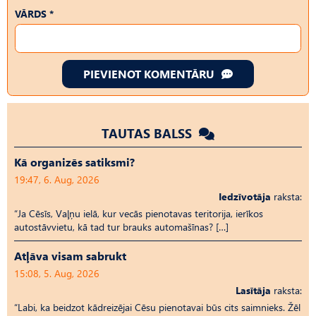
VĀRDS *
PIEVIENOT KOMENTĀRU
TAUTAS BALSS
Kā organizēs satiksmi?
19:47, 6. Aug, 2026
Iedzīvotāja
raksta:
“Ja Cēsīs, Vaļņu ielā, kur vecās pienotavas teritorija, ierīkos
autostāvvietu, kā tad tur brauks automašīnas? […]
Atļāva visam sabrukt
15:08, 5. Aug, 2026
Lasītāja
raksta:
“Labi, ka beidzot kādreizējai Cēsu pienotavai būs cits saimnieks. Žēl