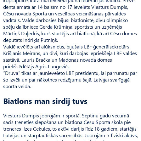
kopsapulce, kurā tika ievēlēta jauna federācijas vadība. Prezi­
denta amatā ar 14 balsīm no 17 ievēlēts Viesturs Dumpis,
Cēsu novada Sporta un veselības veicināšanas pārvaldes
vadītājs. Valdē darbosies bijusī biatloniste, divu olimpisko
spēļu dalībniece Gerda Krūmiņa, sportists un uzņēmējs
Mārtiņš Daļeckis, kurš startējis arī biatlonā, kā arī Cēsu domes
deputāts Indriķis Putniņš.
Valdē ievēlēts arī alūksnietis, bijušais LBF ģenerālsekretārs
Krišjānis Meirāns, un divi, kuri darbojās iepriekšējā LBF valdes
sastāvā, Lauris Bračka un Madonas novada domes
priekšsēdētājs Agris Lungevičs.
“Druva” tikās ar jaunievēlēto LBF prezidentu, lai pārrunātu par
šo izvēli un par nākotnes redzējumu šajā, Latvijai svarīgajā
sporta veidā.
Biatlons man sirdij tuvs
Viesturs Dumpis joprojām ir sportā. Septiņu gadu vecumā
sācis trenēties slēpošanā un biatlonā Cēsu Sporta skolā pie
treneres Ilzes Cekules, to aktīvi darījis līdz 18 gadiem, startējis
Latvijas un starptautiskās sacensībās. Joprojām ir fiziski aktīvs,