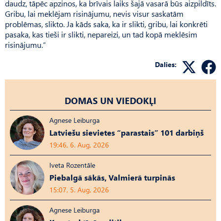
daudz, tāpēc apzinos, ka brīvais laiks šajā vasarā būs aizpildīts.
Gribu, lai meklējam risinājumu, nevis visur saskatām
problēmas, slikto. Ja kāds saka, ka ir slikti, gribu, lai konkrēti
pasaka, kas tieši ir slikti, nepareizi, un tad kopā meklēsim
risinājumu.”
Dalies:
DOMAS UN VIEDOKĻI
Agnese Leiburga
Latviešu sievietes “parastais” 101 darbiņš
19:46, 6. Aug, 2026
Iveta Rozentāle
Piebalgā sākās, Valmierā turpinās
15:07, 5. Aug, 2026
Agnese Leiburga