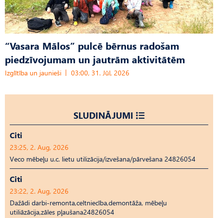
“Vasara Mālos” pulcē bērnus radošam
piedzīvojumam un jautrām aktivitātēm
Izglītība un jaunieši
03:00, 31. Jūl, 2026
SLUDINĀJUMI
Citi
23:25, 2. Aug, 2026
Veco mēbeļu u.c. lietu utilizācija/izvešana/pārvešana 24826054
Citi
23:22, 2. Aug, 2026
Dažādi darbi-remonta,celtniecība,demontāža, mēbeļu
utiliāzācija,zāles pļaušana24826054