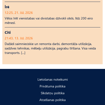
Īrē
12:25, 21. Jūl, 2026
Vēlos īrēt vienistabas vai divistabas dzīvokli cēsīs, līdz 200 eiro
mēnesī.
Citi
21:43, 13. Jūl, 2026
Dažādi saimnieciskie un remonta darbi, demontāža-utilizācija,
sadzīves tehnikas, mēbeļu utilizācija, pagrabu tīrīšana. Visa veida
transports. […]
Lietošanas noteikumi
Privātuma politika
Sīkdatņu politika
Atcelšanas politika