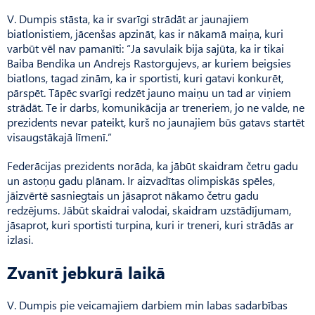
V. Dumpis stāsta, ka ir svarīgi strādāt ar jaunajiem
biatlonistiem, jācenšas apzināt, kas ir nākamā maiņa, kuri
varbūt vēl nav pamanīti: “Ja savulaik bija sajūta, ka ir tikai
Baiba Bendika un Andrejs Rastorgujevs, ar kuriem beigsies
biatlons, tagad zinām, ka ir sportisti, kuri gatavi konkurēt,
pārspēt. Tāpēc svarīgi redzēt jauno maiņu un tad ar viņiem
strādāt. Te ir darbs, komunikācija ar treneriem, jo ne valde, ne
prezidents nevar pateikt, kurš no jaunajiem būs gatavs startēt
visaugstākajā līmenī.”
Federācijas prezidents norāda, ka jābūt skaidram četru gadu
un astoņu gadu plānam. Ir aizvadītas olimpiskās spēles,
jāizvērtē sasniegtais un jāsaprot nākamo četru gadu
redzējums. Jābūt skaidrai valodai, skaidram uzstādījumam,
jāsaprot, kuri sportisti turpina, kuri ir treneri, kuri strādās ar
izlasi.
Zvanīt jebkurā laikā
V. Dumpis pie veicamajiem darbiem min labas sadarbības