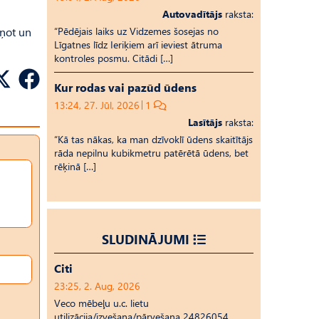
Autovadītājs
raksta:
pņot un
“Pēdējais laiks uz Vid­ze­mes šosejas no
Līgatnes līdz Ieriķiem arī ieviest ātruma
kontroles posmu. Citādi […]
Kur rodas vai pazūd ūdens
13:24, 27. Jūl, 2026
1
Lasītājs
raksta:
“Kā tas nākas, ka man dzīvoklī ūdens skaitītājs
rāda nepilnu kubikmetru patērētā ūdens, bet
rēķinā […]
SLUDINĀJUMI
Citi
23:25, 2. Aug, 2026
Veco mēbeļu u.c. lietu
utilizācija/izvešana/pārvešana 24826054