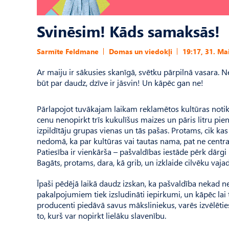
Svinēsim! Kāds samaksās!
Sarmīte Feldmane
Domas un viedokļi
19:17, 31. Ma
Ar maiju ir sākusies skanīgā, svētku pārpilnā vasara. N
būt par daudz, dzīve ir jāsvin! Un kāpēc gan ne!
Pārlapojot tuvākajam laikam reklamētos kultūras notikum
cenu nenopirkt trīs kukulīšus maizes un pāris litru pien
izpildītāju grupas vienas un tās pašas. Protams, cik kas
nedomā, ka par kultūras vai tautas nama, pat ne centr
Patiesība ir vienkārša – pašvaldības iestāde pērk dārgi
Bagāts, protams, dara, kā grib, un izklaide cilvēku vaja
Īpaši pēdējā laikā daudz izskan, ka pašvaldība nekad 
pakalpojumiem tiek izsludināti iepirkumi, un kāpēc lai
producenti piedāvā savus māksliniekus, varēs izvēlētie
to, kurš var nopirkt lielāku slavenību.