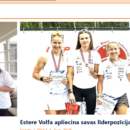
Estere Volfa apliecina savas līderpozīcij
Sports
09:12, 1. Aug, 2026