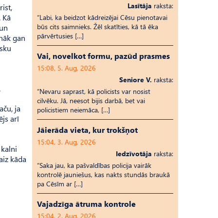
Lasītāja
raksta:
ist,
. Kā
“Labi, ka beidzot kādreizējai Cēsu pienotavai
būs cits saimnieks. Žēl skatīties, kā tā ēka
 un
pārvērtusies […]
znāk gan
isku
Vai, novelkot formu, pazūd prasmes
15:08, 5. Aug, 2026
Seniore V.
raksta:
.
“Nevaru saprast, kā policists var nosist
cilvēku. Jā, neesot bijis darbā, bet vai
aču, ja
policistiem neiemāca, […]
ējs arī
Jāierāda vieta, kur trokšņot
15:04, 3. Aug, 2026
 kalni
Iedzīvotāja
raksta:
 aiz kāda
“Saka jau, ka pašvaldības policija vairāk
kontrolē jauniešus, kas nakts stundās braukā
pa Cēsīm ar […]
Vajadzīga ātruma kontrole
15:04, 2. Aug, 2026