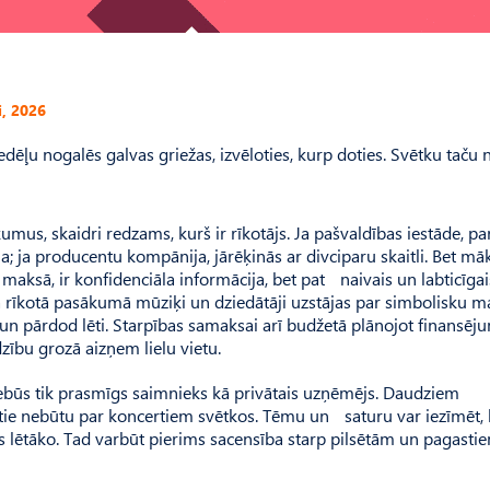
i, 2026
edēļu nogalēs galvas griežas, izvēloties, kurp doties. Svētku taču 
us, skaidri redzams, kurš ir rīkotājs. Ja pašvaldības iestāde, par
a; ja producentu kompānija, jārēķinās ar divciparu skaitli. Bet māk
 maksā, ir konfidenciāla informācija, bet pat naivais un labticīgai
a rīkotā pasākumā mūziķi un dziedātāji uzstājas par simbolisku m
 un pārdod lēti. Starpības samaksai arī budžetā plānojot finansēj
dzību grozā aizņem lielu vietu.
nebūs tik prasmīgs saimnieks kā privātais uzņēmējs. Daudziem
 tie nebūtu par koncertiem svētkos. Tēmu un saturu var iezīmēt, 
s lētāko. Tad varbūt pierims sacensība starp pilsētām un pagasti