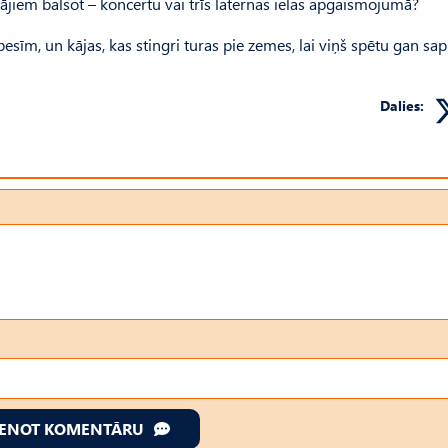
otājiem balsot – koncertu vai trīs laternas ielas apgaismojumā?
esīm, un kājas, kas stingri turas pie zemes, lai viņš spētu gan sa
Dalies:
IENOT KOMENTĀRU