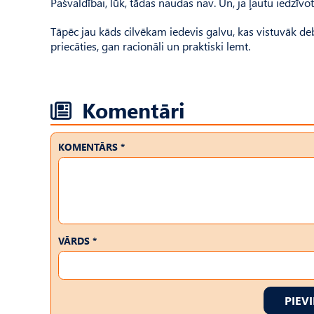
Pašvaldībai, lūk, tādas naudas nav. Un, ja ļautu iedzīv
Tāpēc jau kāds cilvēkam iedevis galvu, kas vistuvāk deb
priecāties, gan racionāli un praktiski lemt.
Komentāri
KOMENTĀRS *
VĀRDS *
PIEV