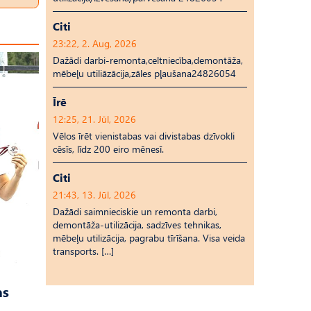
Citi
23:22, 2. Aug, 2026
Dažādi darbi-remonta,celtniecība,demontāža,
mēbeļu utiliāzācija,zāles pļaušana24826054
Īrē
12:25, 21. Jūl, 2026
Vēlos īrēt vienistabas vai divistabas dzīvokli
cēsīs, līdz 200 eiro mēnesī.
Citi
21:43, 13. Jūl, 2026
Dažādi saimnieciskie un remonta darbi,
demontāža-utilizācija, sadzīves tehnikas,
mēbeļu utilizācija, pagrabu tīrīšana. Visa veida
transports. […]
as