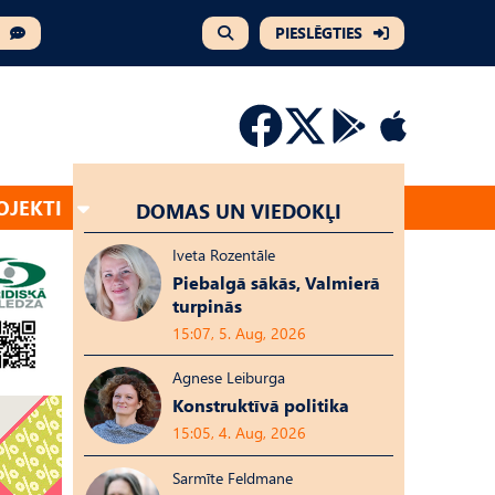
PIESLĒGTIES
OJEKTI
DOMAS UN VIEDOKĻI
Iveta Rozentāle
Piebalgā sākās, Valmierā
turpinās
15:07, 5. Aug, 2026
Agnese Leiburga
Konstruktīvā politika
15:05, 4. Aug, 2026
Sarmīte Feldmane