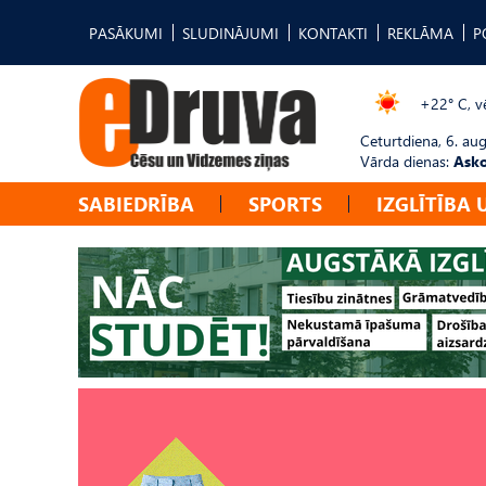
PASĀKUMI
SLUDINĀJUMI
KONTAKTI
REKLĀMA
P
+22° C, vē
Ceturtdiena, 6. au
Vārda dienas:
Asko
SABIEDRĪBA
SPORTS
IZGLĪTĪBA 