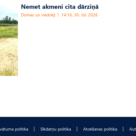
Nemet akmeni cita dārziņā
Domas un viedokļi
14:16, 30. Jūl, 2026
ivātuma politika
Sīkdatņu politika
Atcelšanas politika
Aut