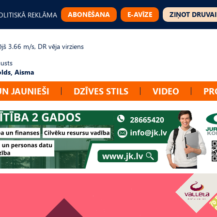
ABONĒŠANA
E-AVĪZE
ZIŅOT DRUVAI
OLITISKĀ REKLĀMA
jš 3.66 m/s, DR vēja virziens
gusts
lds, Aisma
UN JAUNIEŠI
DZĪVES STILS
VIDEO
PR