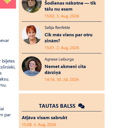
Šodienas nākotne — tik
tālu nu esam
15:02, 3. Aug, 2026
Sallija Benfelde
Cik mēs viens par otru
nevar
zinām?
15:01, 2. Aug, 2026
Agnese Leiburga
 biļetes
Nemet akmeni cita
slinieki,
dārziņā
s
aksu.
14:16, 30. Jūl, 2026
umu.
TAUTAS BALSS
lai
em par
Atļāva visam sabrukt
15:08, 5. Aug, 2026