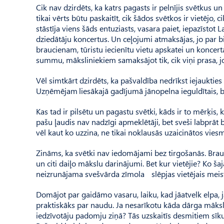
Cik nav dzirdēts, ka katrs pagasts ir pelnījis svētkus u
tikai vērts būtu paskaitīt, cik šādos svētkos ir vietējo,
stāstīja viens šāds entuziasts, vasara paiet, iepazīsto
dziedātāju koncertus. Un ceļojumi atmaksājas, jo par bi
braucienam, tūristu iecienītu vietu apskatei un koncer
summu, māksliniekiem samaksājot tik, cik viņi prasa, 
Vēl simtkārt dzirdēts, ka pašvaldība nedrīkst iejaukti
Uzņēmējam liesākajā gadījumā jānopelna ieguldītais, b
Kas tad ir pilsētu un pagastu svētki, kāds ir to mērķis,
pašu ļaudis nav nadzīgi apmeklētāji, bet sveši labprāt bra
vēl kaut ko uzzina, ne tikai noklausās uzaicinātos vies
Zināms, ka svētki nav iedomājami bez tirgošanās. Brauc, 
un citi daiļo mākslu darinājumi. Bet kur vietējie? Ko šaj
neizrunājama svešvārda zīmola slēpjas vietējais meista
Domājot par gaidāmo vasaru, laiku, kad jāatvelk elpa, j
praktiskāks par naudu. Ja nesarīkotu kāda dārga māks
iedzīvotāju padomju ziņā? Tās uzskaitīs desmitiem sīk