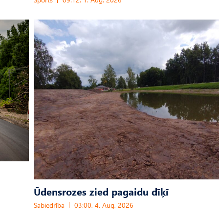
Ūdensrozes zied pagaidu dīķī
Sabiedrība
03:00, 4. Aug, 2026