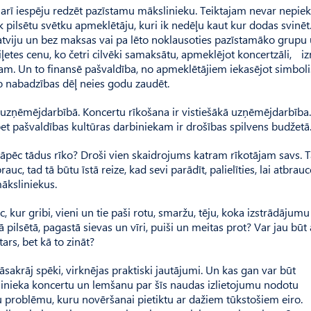
n arī iespēju redzēt pazīstamu mākslinieku. Teiktajam nevar nepiekr
 cik pilsētu svētku apmeklētāju, kuri ik nedēļu kaut kur dodas svinēt
t Latviju un bez maksas vai pa lēto noklausoties pazīstamāko grupu
ļetes cenu, ko četri cilvēki samaksātu, apmeklējot kon­cert­zāli, i
tam. Un to finansē pašvaldība, no apmeklētājiem iekasējot simbol
jo nabadzības dēļ neies godu zaudēt.
es uzņēmējdarbībā. Koncertu rīkošana ir vistiešākā uzņēmējdarbība.
et pašvaldības kultūras darbiniekam ir drošības spilvens budžetā
 kāpēc tādus rīko? Droši vien skaidrojums katram rīkotājam savs. T
uc, tad tā būtu īstā reize, kad sevi parādīt, palielīties, lai atbrauc
māksliniekus.
kur gribi, vieni un tie paši rotu, smaržu, tēju, koka izstrādājumu
ā pilsētā, pagastā sievas un vīri, puiši un meitas prot? Var jau būt
rs, bet kā to zināt?
āsakrāj spēki, virknējas praktiski jautājumi. Un kas gan var būt
linieka koncertu un lemšanu par šīs naudas izlietojumu nodotu
u problēmu, kuru novēršanai pietiktu ar dažiem tūkstošiem eiro.