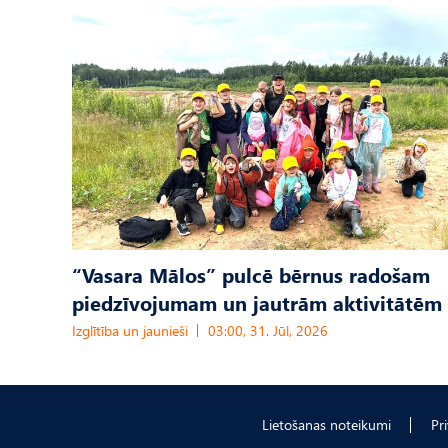
“Vasara Mālos” pulcē bērnus radošam
piedzīvojumam un jautrām aktivitātēm
Izglītība un jaunieši
03:00, 31. Jūl, 2026
Lietošanas noteikumi
Pr