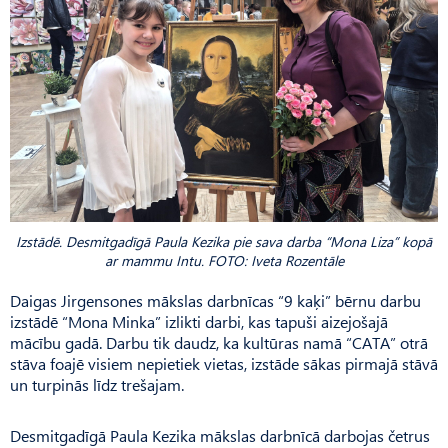
Izstādē. Desmitgadīgā Paula Kezika pie sava darba “Mona Liza” kopā
ar mammu Intu. FOTO: Iveta Rozentāle
Daigas Jirgensones mākslas darbnīcas “9 kaķi” bērnu darbu
izstādē “Mona Minka” izlikti darbi, kas tapuši aizejošajā
mācību gadā. Darbu tik daudz, ka kultūras namā “CATA” otrā
stāva foajē visiem nepietiek vietas, izstāde sākas pirmajā stāvā
un turpinās līdz trešajam.
Desmitgadīgā Paula Kezika mākslas darbnīcā darbojas četrus