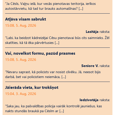
“Ja Cēsīs, Vaļņu ielā, kur vecās pienotavas teritorija, ierīkos
autostāvvietu, kā tad tur brauks automašīnas? […]
Atļāva visam sabrukt
15:08, 5. Aug, 2026
Lasītāja
raksta:
“Labi, ka beidzot kādreizējai Cēsu pienotavai būs cits saimnieks. Žēl
skatīties, kā tā ēka pārvērtusies […]
Vai, novelkot formu, pazūd prasmes
15:08, 5. Aug, 2026
Seniore V.
raksta:
“Nevaru saprast, kā policists var nosist cilvēku. Jā, neesot bijis
darbā, bet vai policistiem neiemāca, […]
Jāierāda vieta, kur trokšņot
15:04, 3. Aug, 2026
Iedzīvotāja
raksta:
“Saka jau, ka pašvaldības policija vairāk kontrolē jauniešus, kas
nakts stundās braukā pa Cēsīm ar […]