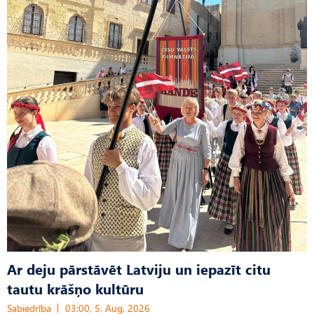
Ar deju pārstāvēt Latviju un iepazīt citu
tautu krāšņo kultūru
Sabiedrība
03:00, 5. Aug, 2026