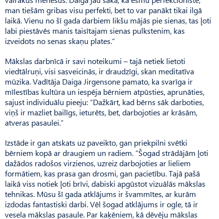
man tiešām gribas visu perfekti, bet to var panākt tikai ilgā
laikā. Vienu no šī gada darbiem likšu mājās pie sienas, tas ļoti
labi piestāvēs manis taisītajam sienas pulkstenim, kas
izveidots no senas skaņu plates.”
Mākslas darbnīcā ir savi noteikumi – tajā netiek lietoti
viedtālruņi, visi sasveicinās, ir draudzīgi, skan meditatīva
mūzika. Vadītāja Daiga Jirgensone pamato, ka svarīga ir
mīlestības kultūra un iespēja bērniem atpūsties, aprunāties,
sajust individuālu pieeju: “Dažkārt, kad bērns sāk darboties,
viņš ir mazliet bailīgs, ieturēts, bet, darbojoties ar krāsām,
atveras pasaulei.”
Izstāde ir gan atskats uz paveikto, gan priekpilni svētki
bērniem kopā ar draugiem un radiem. “Šogad strādājām ļoti
dažādos radošos virzienos, uzreiz darbojoties ar lieliem
formātiem, kas prasa gan drosmi, gan pacietību. Tajā pašā
laikā viss notiek ļoti brīvi, dabiski apgūstot vizuālās mākslas
tehnikas. Mūsu šī gada atklājums ir švammītes, ar kurām
izdodas fantastiski darbi. Vēl šogad atklājums ir ogle, tā ir
vesela mākslas pasaule. Par kaķēniem, kā dēvēju mākslas