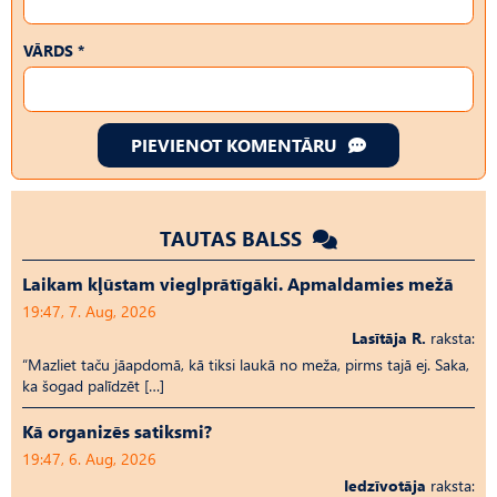
VĀRDS *
PIEVIENOT KOMENTĀRU
TAUTAS BALSS
Laikam kļūstam vieglprātīgāki. Apmaldamies mežā
19:47, 7. Aug, 2026
Lasītāja R.
raksta:
“Mazliet taču jāapdomā, kā tiksi laukā no meža, pirms tajā ej. Saka,
ka šogad palīdzēt […]
Kā organizēs satiksmi?
19:47, 6. Aug, 2026
Iedzīvotāja
raksta: