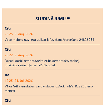
SLUDINĀJUMI
Citi
23:25, 2. Aug, 2026
Veco mēbeļu u.c. lietu utilizācija/izvešana/pārvešana 24826054
Citi
23:22, 2. Aug, 2026
Dažādi darbi-remonta,celtniecība,demontāža, mēbeļu
utiliāzācija,zāles pļaušana24826054
Īrē
12:25, 21. Jūl, 2026
Vēlos īrēt vienistabas vai divistabas dzīvokli cēsīs, līdz 200 eiro
mēnesī.
Citi