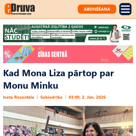
ABONĒŠANA
Kad Mona Liza pārtop par
Monu Minku
Iveta Rozentāle
Sabiedrība
03:00, 2. Jūn, 2026