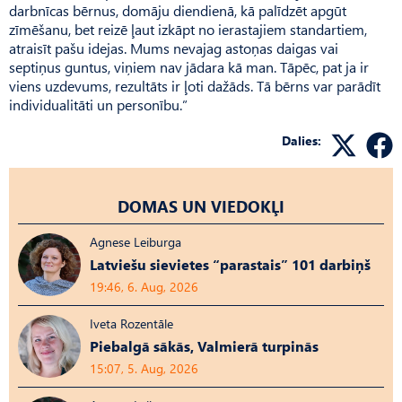
darbnīcas bērnus, domāju diendienā, kā palīdzēt apgūt
zīmēšanu, bet reizē ļaut izkāpt no ierastajiem standartiem,
atraisīt pašu idejas. Mums nevajag astoņas daigas vai
septiņus guntus, viņiem nav jādara kā man. Tāpēc, pat ja ir
viens uzdevums, rezultāts ir ļoti dažāds. Tā bērns var parādīt
individualitāti un personību.”
Dalies:
DOMAS UN VIEDOKĻI
Agnese Leiburga
Latviešu sievietes “parastais” 101 darbiņš
19:46, 6. Aug, 2026
Iveta Rozentāle
Piebalgā sākās, Valmierā turpinās
15:07, 5. Aug, 2026