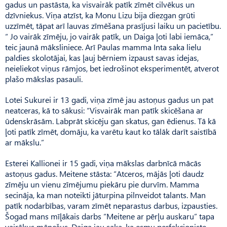
gadus un pastāsta, ka visvairāk patīk zīmēt cilvēkus un
dzīvniekus. Viņa atzīst, ka Monu Lizu bija diezgan grūti
uzzīmēt, tāpat arī lauvas zīmēšana prasījusi laiku un pacietību.
“ Jo vairāk zīmēju, jo vairāk patīk, un Daiga ļoti labi iemāca,”
teic jaunā māksliniece. Arī Paulas mamma Inta saka lielu
paldies skolotājai, kas ļauj bērniem izpaust savas idejas,
neieliekot viņus rāmjos, bet iedrošinot eksperimentēt, atverot
plašo mākslas pasauli.
Lotei Sukurei ir 13 gadi, viņa zīmē jau astoņus gadus un pat
neatceras, kā to sākusi: “Visvairāk man patīk skicēšana ar
ūdenskrāsām. Labprāt skicēju gan skatus, gan ēdienus. Tā kā
ļoti patīk zīmēt, domāju, ka varētu kaut ko tālāk darīt saistībā
ar mākslu.”
Esterei Kallionei ir 15 gadi, viņa mākslas darbnīcā mācās
astoņus gadus. Meitene stāsta: “Atceros, mājās ļoti daudz
zīmēju un vienu zīmējumu piekāru pie durvīm. Mamma
secināja, ka man noteikti jāturpina pilnveidot talants. Man
patīk nodarbības, varam zīmēt neparastus darbus, izpausties.
Šogad mans mīļākais darbs “Meitene ar pērļu auskaru” tapa
vairākus mēnešus. Daiga jau saka, ka esmu perfekcioniste,