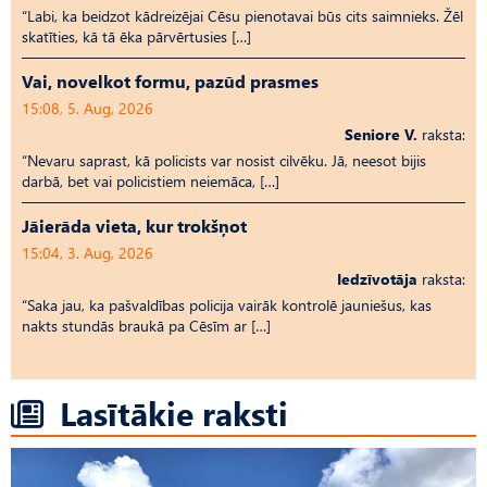
“Labi, ka beidzot kādreizējai Cēsu pienotavai būs cits saimnieks. Žēl
skatīties, kā tā ēka pārvērtusies […]
Vai, novelkot formu, pazūd prasmes
15:08, 5. Aug, 2026
Seniore V.
raksta:
“Nevaru saprast, kā policists var nosist cilvēku. Jā, neesot bijis
darbā, bet vai policistiem neiemāca, […]
Jāierāda vieta, kur trokšņot
15:04, 3. Aug, 2026
Iedzīvotāja
raksta:
“Saka jau, ka pašvaldības policija vairāk kontrolē jauniešus, kas
nakts stundās braukā pa Cēsīm ar […]
Lasītākie raksti