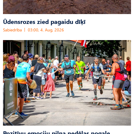
Ūdensrozes zied pagaidu dīķī
Sabiedrība
03:00, 4. Aug, 2026
Pozitīvu emociju pilna nedēļas nogale