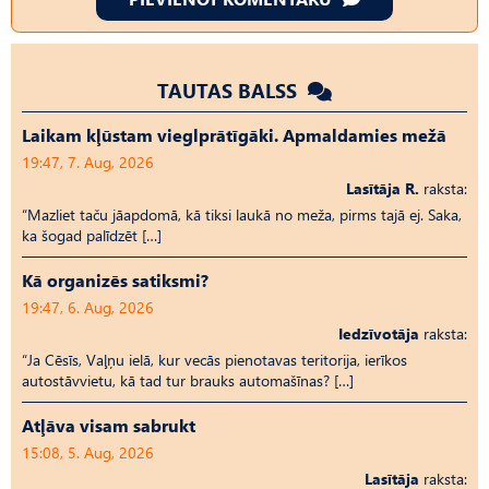
TAUTAS BALSS
Laikam kļūstam vieglprātīgāki. Apmaldamies mežā
19:47, 7. Aug, 2026
Lasītāja R.
raksta:
“Mazliet taču jāapdomā, kā tiksi laukā no meža, pirms tajā ej. Saka,
ka šogad palīdzēt […]
Kā organizēs satiksmi?
19:47, 6. Aug, 2026
Iedzīvotāja
raksta:
“Ja Cēsīs, Vaļņu ielā, kur vecās pienotavas teritorija, ierīkos
autostāvvietu, kā tad tur brauks automašīnas? […]
Atļāva visam sabrukt
15:08, 5. Aug, 2026
Lasītāja
raksta: