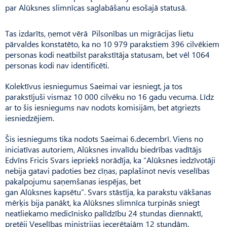
par Alūksnes slimnīcas saglabāšanu esošajā statusā.
Tas izdarīts, ņemot vērā Pilsonības un migrācijas lietu
pārvaldes konstatēto, ka no 10 979 parakstiem 396 cilvēkiem
personas kodi neatbilst parakstītāja statusam, bet vēl 1064
personas kodi nav identificēti.
Kolektīvus iesniegumus Saeimai var iesniegt, ja tos
parakstījuši vismaz 10 000 cilvēku no 16 gadu vecuma. Līdz
ar to šis iesniegums nav nodots komisijām, bet atgriezts
iesniedzējiem.
Šis iesniegums tika nodots Saeimai 6.decembrī. Viens no
iniciatīvas autoriem, Alūksnes invalīdu biedrības vadītājs
Edvīns Fricis Svars iepriekš norādīja, ka “Alūksnes iedzīvotāji
nebija gatavi padoties bez cīņas, paplašinot nevis veselības
pakalpojumu saņemšanas iespējas, bet
gan Alūksnes kapsētu”. Svars stāstīja, ka parakstu vākšanas
mērķis bija panākt, ka Alūksnes slimnīca turpinās sniegt
neatliekamo medicīnisko palīdzību 24 stundas diennaktī,
pretēji Veselības ministrijas iecerētajām 12 stundām.