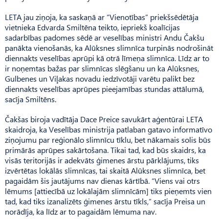
LETA jau ziņoja, ka saskaņā ar “Vienotības” priekšsēdētāja
vietnieka Edvarda Smiltēna teikto, iepriekš koalīcijas
sadarbības padomes sēdē ar veselības ministri Andu Čakšu
panākta vienošanās, ka Alūksnes slimnīca turpinās nodrošināt
diennakts veselības aprūpi kā otrā līmeņa slimnīca. Līdz ar to
ir noņemtas bažas par slimnīcas slēgšanu un ka Alūksnes,
Gulbenes un Viļakas novadu iedzīvotāji varētu palikt bez
diennakts veselības aprūpes pieejamības stundas attālumā,
sacīja Smiltēns.
Čakšas biroja vadītāja Dace Preice savukārt aģentūrai LETA
skaidroja, ka Veselības ministrija patlaban gatavo informatīvo
ziņojumu par reģionālo slimnīcu tīklu, bet nākamais solis būs
primārās aprūpes sakārtošana. Tikai tad, kad būs skaidrs, ka
visās teritorijās ir adekvāts ģimenes ārstu pārklājums, tiks
izvērtētas lokālās slimnīcas, tai skaitā Alūksnes slimnīca, bet
pagaidām šis jautājums nav dienas kārtībā. “Viens vai otrs
lēmums [attiecībā uz lokālajām slimnīcām] tiks pieņemts vien
tad, kad tiks izanalizēts ģimenes ārstu tīkls,” sacīja Preisa un
norādīja, ka līdz ar to pagaidām lēmuma nav.