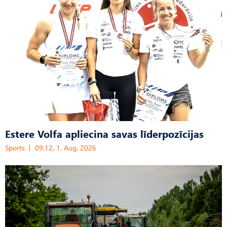
Estere Volfa apliecina savas līderpozīcijas
Sports
09:12, 1. Aug, 2026