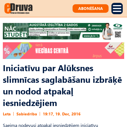
ABONĒŠANA
Iniciatīvu par Alūksnes
slimnīcas saglabāšanu izbrāķē
un nodod atpakaļ
iesniedzējiem
Leta
Sabiedrība
19:17, 19. Dec, 2016
Saeima nodevusi atpakaļ iesniedzējiem iniciatīvu