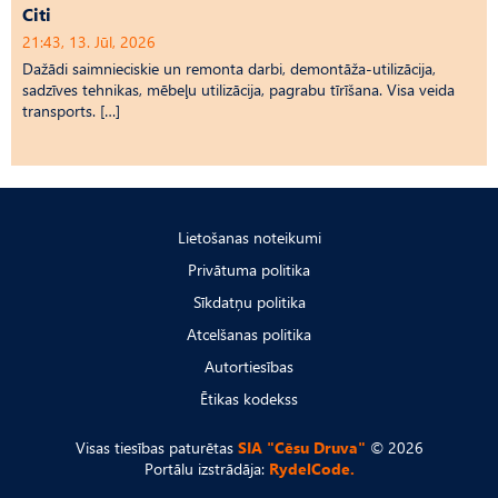
Citi
21:43, 13. Jūl, 2026
Dažādi saimnieciskie un remonta darbi, demontāža-utilizācija,
sadzīves tehnikas, mēbeļu utilizācija, pagrabu tīrīšana. Visa veida
transports. […]
Lietošanas noteikumi
Privātuma politika
Sīkdatņu politika
Atcelšanas politika
Autortiesības
Ētikas kodekss
Visas tiesības paturētas
SIA "Cēsu Druva"
© 2026
Portālu izstrādāja:
RydelCode.