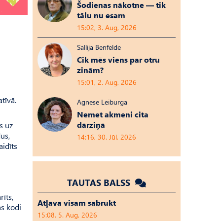
Šodienas nākotne — tik
tālu nu esam
15:02, 3. Aug, 2026
Sallija Benfelde
Cik mēs viens par otru
zinām?
15:01, 2. Aug, 2026
tīvā.
Agnese Leiburga
Nemet akmeni cita
dārziņā
s uz
us,
14:16, 30. Jūl, 2026
aidīts
TAUTAS BALSS
īts,
Atļāva visam sabrukt
as kodi
15:08, 5. Aug, 2026