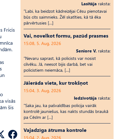
Lasītāja
raksta:
“Labi, ka beidzot kādreizējai Cēsu pienotavai
būs cits saimnieks. Žēl skatīties, kā tā ēka
pārvērtusies […]
s Fricis
Vai, novelkot formu, pazūd prasmes
u
imnīca
15:08, 5. Aug, 2026
undām.
Seniore V.
raksta:
“Nevaru saprast, kā policists var nosist
as
cilvēku. Jā, neesot bijis darbā, bet vai
s
policistiem neiemāca, […]
 un
Jāierāda vieta, kur trokšņot
15:04, 3. Aug, 2026
vo
Iedzīvotāja
raksta:
ka visās
“Saka jau, ka pašvaldības policija vairāk
dām šis
kontrolē jauniešus, kas nakts stundās braukā
pa Cēsīm ar […]
Vajadzīga ātruma kontrole
15:04, 2. Aug, 2026