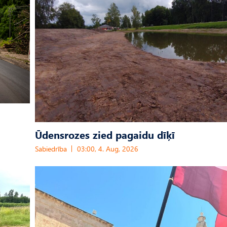
Ūdensrozes zied pagaidu dīķī
Sabiedrība
03:00, 4. Aug, 2026