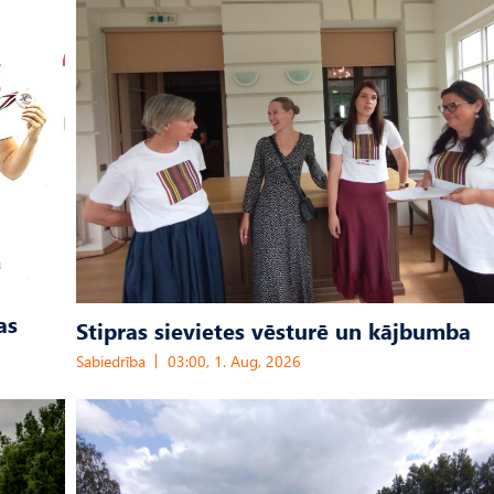
as
Stipras sievietes vēsturē un kājbumba
Sabiedrība
03:00, 1. Aug, 2026