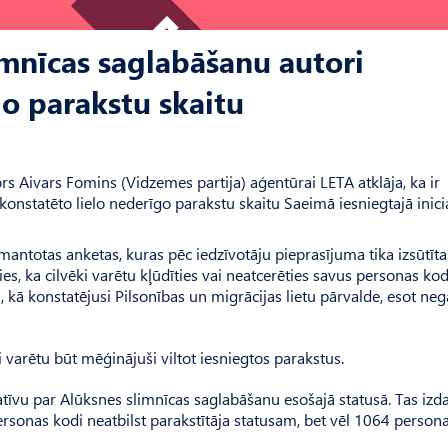
limnīcas saglabāšanu autori
go parakstu skaitu
rs Aivars Fomins (Vidzemes partija) aģentūrai LETA atklāja, ka ir
konstatēto lielo nederīgo parakstu skaitu Saeimā iesniegtajā inicia
mantotas anketas, kuras pēc iedzīvotāju pieprasījuma tika izsūtīta
es, ka cilvēki varētu kļūdīties vai neatcerēties savus personas kod
s, kā konstatējusi Pilsonības un migrācijas lietu pārvalde, esot neg
ji varētu būt mēģinājuši viltot iesniegtos parakstus.
tīvu par Alūksnes slimnīcas saglabāšanu esošajā statusā. Tas izdar
sonas kodi neatbilst parakstītāja statusam, bet vēl 1064 person