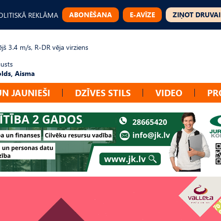
ABONĒŠANA
E-AVĪZE
ZIŅOT DRUVAI
OLITISKĀ REKLĀMA
jš 3.4 m/s, R-DR vēja virziens
gusts
lds, Aisma
UN JAUNIEŠI
DZĪVES STILS
VIDEO
PR