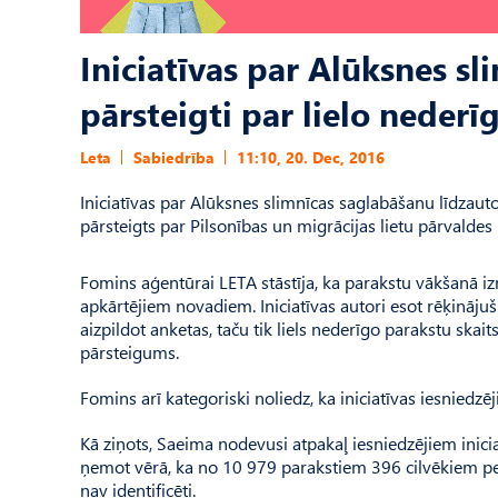
Iniciatīvas par Alūksnes s
pārsteigti par lielo nederī
Leta
Sabiedrība
11:10, 20. Dec, 2016
Iniciatīvas par Alūksnes slimnīcas saglabāšanu līdzauto
pārsteigts par Pilsonības un migrācijas lietu pārvaldes 
Fomins aģentūrai LETA stāstīja, ka parakstu vākšanā iz
apkārtējiem novadiem. Iniciatīvas autori esot rēķinājuši
aizpildot anketas, taču tik liels nederīgo parakstu skait
pārsteigums.
Fomins arī kategoriski noliedz, ka iniciatīvas iesniedzē
Kā ziņots, Saeima nodevusi atpakaļ iesniedzējiem inicia
ņemot vērā, ka no 10 979 parakstiem 396 cilvēkiem per
nav identificēti.