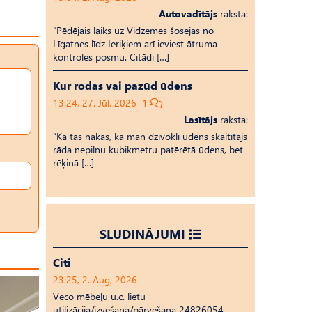
Autovadītājs
raksta:
“Pēdējais laiks uz Vid­ze­mes šosejas no
Līgatnes līdz Ieriķiem arī ieviest ātruma
kontroles posmu. Citādi […]
Kur rodas vai pazūd ūdens
13:24, 27. Jūl, 2026
1
Lasītājs
raksta:
“Kā tas nākas, ka man dzīvoklī ūdens skaitītājs
rāda nepilnu kubikmetru patērētā ūdens, bet
rēķinā […]
SLUDINĀJUMI
Citi
23:25, 2. Aug, 2026
Veco mēbeļu u.c. lietu
utilizācija/izvešana/pārvešana 24826054