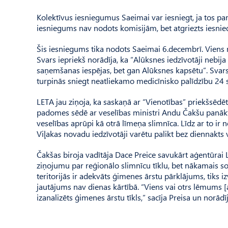
Kolektīvus iesniegumus Saeimai var iesniegt, ja tos pa
iesniegums nav nodots komisijām, bet atgriezts iesnie
Šis iesniegums tika nodots Saeimai 6.decembrī. Viens no
Svars iepriekš norādīja, ka “Alūksnes iedzīvotāji nebij
saņemšanas iespējas, bet gan Alūksnes kapsētu”. Svars 
turpinās sniegt neatliekamo medicīnisko palīdzību 24 s
LETA jau ziņoja, ka saskaņā ar “Vienotības” priekšsēdēt
padomes sēdē ar veselības ministri Andu Čakšu panākt
veselības aprūpi kā otrā līmeņa slimnīca. Līdz ar to i
Viļakas novadu iedzīvotāji varētu palikt bez diennakts
Čakšas biroja vadītāja Dace Preice savukārt aģentūrai 
ziņojumu par reģionālo slimnīcu tīklu, bet nākamais sol
teritorijās ir adekvāts ģimenes ārstu pārklājums, tiks i
jautājums nav dienas kārtībā. “Viens vai otrs lēmums [a
izanalizēts ģimenes ārstu tīkls,” sacīja Preisa un norā