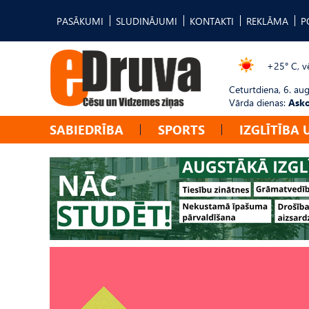
PASĀKUMI
SLUDINĀJUMI
KONTAKTI
REKLĀMA
P
+25° C, vē
Ceturtdiena, 6. au
Vārda dienas:
Asko
SABIEDRĪBA
SPORTS
IZGLĪTĪBA 