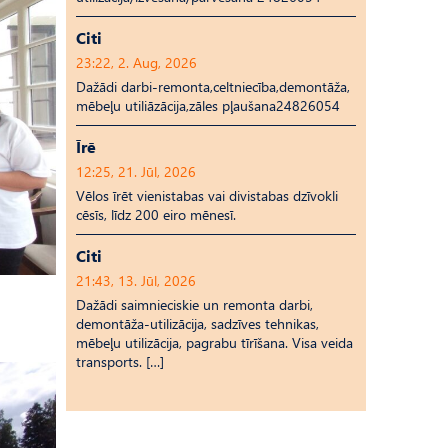
Citi
23:22, 2. Aug, 2026
Dažādi darbi-remonta,celtniecība,demontāža,
mēbeļu utiliāzācija,zāles pļaušana24826054
Īrē
12:25, 21. Jūl, 2026
Vēlos īrēt vienistabas vai divistabas dzīvokli
cēsīs, līdz 200 eiro mēnesī.
Citi
21:43, 13. Jūl, 2026
Dažādi saimnieciskie un remonta darbi,
demontāža-utilizācija, sadzīves tehnikas,
mēbeļu utilizācija, pagrabu tīrīšana. Visa veida
transports. […]