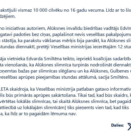
rakstījuši vismaz 10 000 cilvēku no 16 gadu vecuma. Līdz ar to šis
dzējiem.
 iniciatīvas autoriem, Alūksnes invalīdu biedrības vadītājs Edvīn
a gatavi padoties bez cīņas, paplašinot nevis veselības pakalpojum
stāstīja, ka parakstu vākšanas mērķis bija panākt, ka Alūksnes sl
tundas diennaktī, pretēji Veselības ministrijas iecerētajām 12 st
āja vietnieka Edvarda Smiltēna teikto, iepriekš koalīcijas sadarbīb
a vienošanās, ka Alūksnes slimnīca turpinās nodrošināt diennakt
r noņemtas bažas par slimnīcas slēgšanu un ka Alūksnes, Gulbenes
 veselības aprūpes pieejamības stundas attālumā, sacīja Smiltēns.
LETA skaidroja, ka Veselības ministrija patlaban gatavo informatī
is būs primārās aprūpes sakārtošana. Tikai tad, kad būs skaidrs, 
zvērtētas lokālās slimnīcas, tai skaitā Alūksnes slimnīca, bet pagai
ttiecībā uz lokālajām slimnīcām] tiks pieņemts vien tad, kad tiks
dīja, ka līdz ar to pagaidām lēmuma nav.
Dalies: