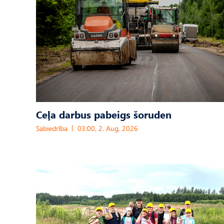
Ceļa darbus pabeigs šoruden
Sabiedrība
03:00, 2. Aug, 2026