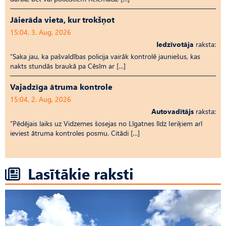
Jāierāda vieta, kur trokšņot
15:04, 3. Aug, 2026
Iedzīvotāja
raksta:
“Saka jau, ka pašvaldības policija vairāk kontrolē jauniešus, kas
nakts stundās braukā pa Cēsīm ar […]
Vajadzīga ātruma kontrole
15:04, 2. Aug, 2026
Autovadītājs
raksta:
“Pēdējais laiks uz Vid­ze­mes šosejas no Līgatnes līdz Ieriķiem arī
ieviest ātruma kontroles posmu. Citādi […]
Lasītākie raksti