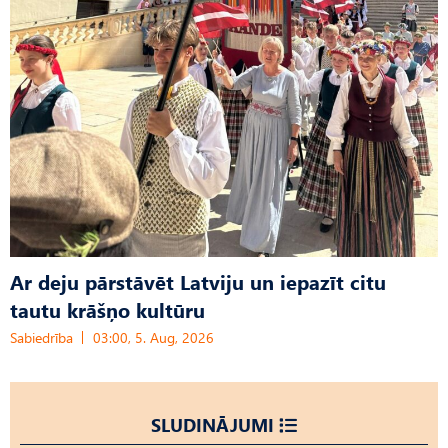
Ar deju pārstāvēt Latviju un iepazīt citu
tautu krāšņo kultūru
Sabiedrība
03:00, 5. Aug, 2026
SLUDINĀJUMI