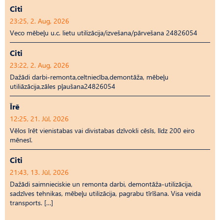
Citi
23:25, 2. Aug, 2026
Veco mēbeļu u.c. lietu utilizācija/izvešana/pārvešana 24826054
Citi
23:22, 2. Aug, 2026
Dažādi darbi-remonta,celtniecība,demontāža, mēbeļu
utiliāzācija,zāles pļaušana24826054
Īrē
12:25, 21. Jūl, 2026
Vēlos īrēt vienistabas vai divistabas dzīvokli cēsīs, līdz 200 eiro
mēnesī.
Citi
21:43, 13. Jūl, 2026
Dažādi saimnieciskie un remonta darbi, demontāža-utilizācija,
sadzīves tehnikas, mēbeļu utilizācija, pagrabu tīrīšana. Visa veida
transports. […]