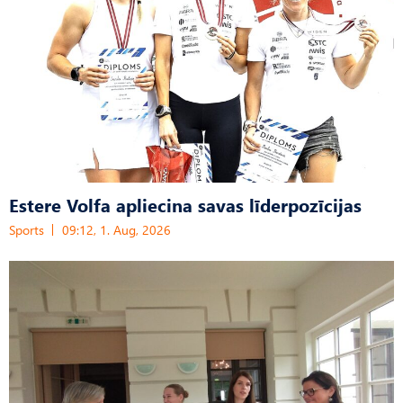
Estere Volfa apliecina savas līderpozīcijas
Sports
09:12, 1. Aug, 2026