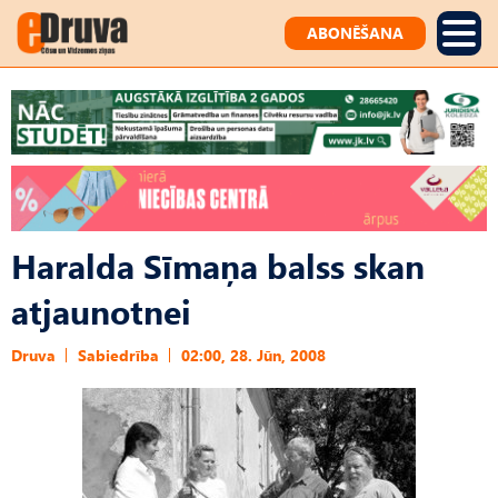
ABONĒŠANA
Haralda Sīmaņa balss skan
atjaunotnei
Druva
Sabiedrība
02:00, 28. Jūn, 2008