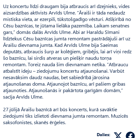
Uz koncertu līdzi draugam bija atbraucis arī dzejnieks, vides
aizsardzības aktīvists Arvīds Ulme. “Āraiši ir tāda nedaudz
mistiska vieta, ar ezerpili, tūkstošgadīgo vēsturi. Atšķirībā no
Cēsu baznīcas, te jūtama lielāka pazemība. Laikam senatnes
gars,” domās dalās Arvīds Ulme. Abi ar Haraldu Sīmani
līdztekus Cēsu baznīcas jumta remontam pastrādājuši arī uz
Āraišu dievnama jumta. Kad Arvīds Ulme bija Saeimas
deputāts, atbraucis šurp ar kolēģiem, gribējis, lai arī viņi redz
šo baznīcu, lai sirdis atveras un piešķir naudu torņa
remontam. Toreiz nauda šim dievnamam netika. “Atbraucu
atbalstīt ideju – ziedojumu koncertu atjaunošanai. Varbūt
nesavāksim daudz naudas, bet sabiedrībā jārosina
atjaunošanas doma. Atjaunojot baznīcu, arī pašiem gribas
atjaunoties. Atjaunošanās ir pakārtota garīgām domām,”
sacīja Arvīds Ulme.
27.jūlijā Āraišu baznīcā arī būs koncerts, kurā savāktie
ziedojumi tiks izlietoti dievnama jumta remontam. Muzicēs
saksofonistes, skanēs ērģeles.
Dalies: