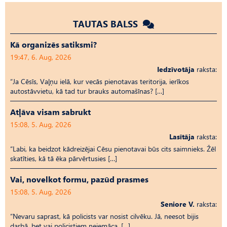
TAUTAS BALSS
Kā organizēs satiksmi?
19:47, 6. Aug, 2026
Iedzīvotāja
raksta:
“Ja Cēsīs, Vaļņu ielā, kur vecās pienotavas teritorija, ierīkos
autostāvvietu, kā tad tur brauks automašīnas? […]
Atļāva visam sabrukt
15:08, 5. Aug, 2026
Lasītāja
raksta:
“Labi, ka beidzot kādreizējai Cēsu pienotavai būs cits saimnieks. Žēl
skatīties, kā tā ēka pārvērtusies […]
Vai, novelkot formu, pazūd prasmes
15:08, 5. Aug, 2026
Seniore V.
raksta:
“Nevaru saprast, kā policists var nosist cilvēku. Jā, neesot bijis
darbā, bet vai policistiem neiemāca, […]