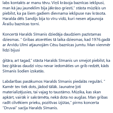
labs kontakts ar manu tēvu. Viņš krāsoja baznīcas iekšpusi,
man kā jau jauneklim bija jākrāso griesti,” stāsta mūziķis un
piebilst, ka pa šiem gadiem dievnama iekšpuse nav krāsota.
Haralda dēls Sandijs bija to vīru vidū, kuri nesen atjaunoja
Āraišu baznīcas torni.
Koncertā Haralds Sīmanis dziedāja daudziem pazīstamas
dziesmas. ” Gribas atcerēties tā laika dziesmas, kad 1976.gadā
ar Arvīdu Ulmi atjaunojām Cēsu baznīcas jumtu. Man vienmēr
līdzi bijusi
ģitāra, arī tagad,” stāsta Haralds Sīmanis un smejot piebilst, ka
bez ģitāras daudzi viņu nevar iedomāties un grib redzēt, kāds
Sīmanis šodien izskatās.
Labdarības pasākumos Haralds Sīmanis piedalās regulāri. ”
Kamēr tev tiek dots, jādod tālāk. Jaunatne ļoti
materializējusies, tai vajag to taustāmo. Mūzika, kas skan
apkārt, vairāk ir sakrāmēta, nekā dota no augšas. Man gribas
radīt cilvēkiem prieku, pozitīvas izjūtas,” pirms koncerta
“Druvai” sacīja Haralds Sīmanis.