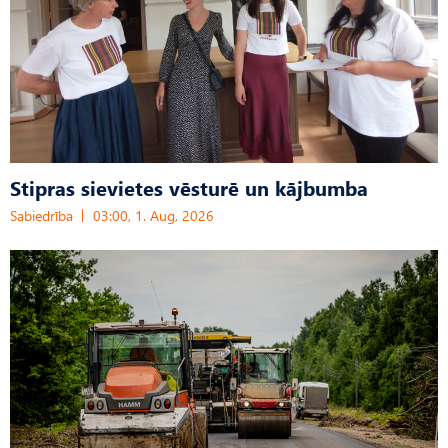
Stipras sievietes vēsturē un kājbumba
Sabiedrība
03:00, 1. Aug, 2026