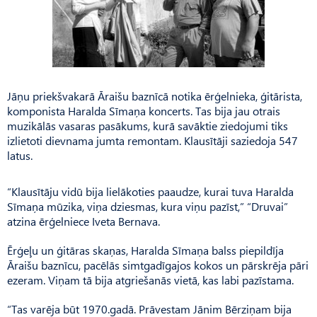
Jāņu priekšvakarā Āraišu baznīcā notika ērģelnieka, ģitārista,
komponista Haralda Sīmaņa koncerts. Tas bija jau otrais
muzikālās vasaras pasākums, kurā savāktie ziedojumi tiks
izlietoti dievnama jumta remontam. Klausītāji saziedoja 547
latus.
“Klausītāju vidū bija lielākoties paaudze, kurai tuva Haralda
Sīmaņa mūzika, viņa dziesmas, kura viņu pazīst,” “Druvai”
atzina ērģelniece Iveta Bernava.
Ērģeļu un ģitāras skaņas, Haralda Sīmaņa balss piepildīja
Āraišu baznīcu, pacēlās simtgadīgajos kokos un pārskrēja pāri
ezeram. Viņam tā bija atgriešanās vietā, kas labi pazīstama.
“Tas varēja būt 1970.gadā. Prāvestam Jānim Bērziņam bija