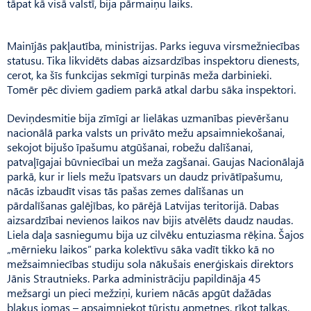
tāpat kā visā valstī, bija pārmaiņu laiks.
Mainījās pakļautība, ministrijas. Parks ieguva virsmežniecības
statusu. Tika likvidēts dabas aizsardzības inspektoru dienests,
cerot, ka šīs funkcijas sekmīgi turpinās meža darbinieki.
Tomēr pēc diviem gadiem parkā atkal darbu sāka inspektori.
Deviņdesmitie bija zīmīgi ar lielākas uzmanības pievēršanu
nacionālā parka valsts un privāto mežu apsaimniekošanai,
sekojot bijušo īpašumu atgūšanai, robežu dalīšanai,
patvaļīgajai būvniecībai un meža zagšanai. Gaujas Nacionālajā
parkā, kur ir liels mežu īpatsvars un daudz privātīpašumu,
nācās izbaudīt visas tās pašas zemes dalīšanas un
pārdalīšanas galējības, ko pārējā Latvijas teritorijā. Dabas
aizsardzībai nevienos laikos nav bijis atvēlēts daudz naudas.
Liela daļa sasniegumu bija uz cilvēku entuziasma rēķina. Šajos
„mērnieku laikos” parka kolektīvu sāka vadīt tikko kā no
mežsaimniecības studiju sola nākušais enerģiskais direktors
Jānis Strautnieks. Parka administrāciju papildināja 45
mežsargi un pieci mežziņi, kuriem nācās apgūt dažādas
blakus jomas – apsaimniekot tūristu apmetnes, rīkot talkas,