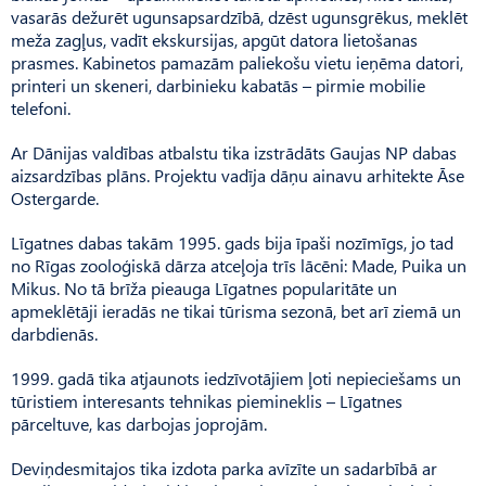
vasarās dežurēt ugunsapsardzībā, dzēst ugunsgrēkus, meklēt
meža zagļus, vadīt ekskursijas, apgūt datora lietošanas
prasmes. Kabinetos pamazām paliekošu vietu ieņēma datori,
printeri un skeneri, darbinieku kabatās – pirmie mobilie
telefoni.
Ar Dānijas valdības atbalstu tika izstrādāts Gaujas NP dabas
aizsardzības plāns. Projektu vadīja dāņu ainavu arhitekte Āse
Ostergarde.
Līgatnes dabas takām 1995. gads bija īpaši nozīmīgs, jo tad
no Rīgas zooloģiskā dārza atceļoja trīs lācēni: Made, Puika un
Mikus. No tā brīža pieauga Līgatnes popularitāte un
apmeklētāji ieradās ne tikai tūrisma sezonā, bet arī ziemā un
darbdienās.
1999. gadā tika atjaunots iedzīvotājiem ļoti nepieciešams un
tūristiem interesants tehnikas piemineklis – Līgatnes
pārceltuve, kas darbojas joprojām.
Deviņdesmitajos tika izdota parka avīzīte un sadarbībā ar