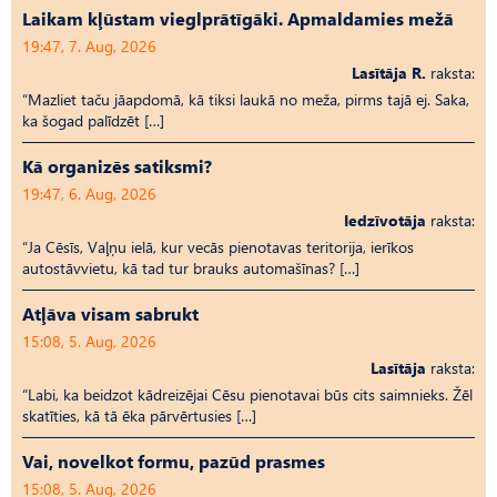
Laikam kļūstam vieglprātīgāki. Apmaldamies mežā
19:47, 7. Aug, 2026
Lasītāja R.
raksta:
“Mazliet taču jāapdomā, kā tiksi laukā no meža, pirms tajā ej. Saka,
ka šogad palīdzēt […]
Kā organizēs satiksmi?
19:47, 6. Aug, 2026
Iedzīvotāja
raksta:
“Ja Cēsīs, Vaļņu ielā, kur vecās pienotavas teritorija, ierīkos
autostāvvietu, kā tad tur brauks automašīnas? […]
Atļāva visam sabrukt
15:08, 5. Aug, 2026
Lasītāja
raksta:
“Labi, ka beidzot kādreizējai Cēsu pienotavai būs cits saimnieks. Žēl
skatīties, kā tā ēka pārvērtusies […]
Vai, novelkot formu, pazūd prasmes
15:08, 5. Aug, 2026