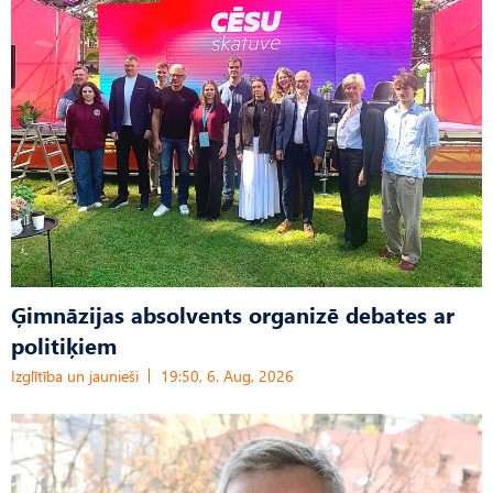
Ģimnāzijas absolvents organizē debates ar
politiķiem
Izglītība un jaunieši
19:50, 6. Aug, 2026