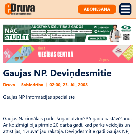
ABONĒŠANA
Gaujas NP. Deviņdesmitie
Druva
Sabiedrība
02:00, 23. Jūl, 2008
Gaujas NP informācijas speciāliste
Gaujas Nacionālais parks šogad atzīmē 35 gadu pastāvēšanu.
Ar ko zīmīgi bija pirmie 20 darba gadi, kad parks veidojās un
attīstījās, ”Druva” jau rakstīja. Deviņdesmitie gadi Gaujas NP,