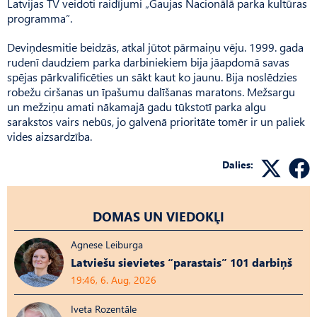
Latvijas TV veidoti raidījumi „Gaujas Nacionālā parka kultūras
programma”.
Deviņdesmitie beidzās, atkal jūtot pārmaiņu vēju. 1999. gada
rudenī daudziem parka darbiniekiem bija jāapdomā savas
spējas pārkvalificēties un sākt kaut ko jaunu. Bija noslēdzies
robežu ciršanas un īpašumu dalīšanas maratons. Mežsargu
un mežziņu amati nākamajā gadu tūkstotī parka algu
sarakstos vairs nebūs, jo galvenā prioritāte tomēr ir un paliek
vides aizsardzība.
Dalies:
DOMAS UN VIEDOKĻI
Agnese Leiburga
Latviešu sievietes “parastais” 101 darbiņš
19:46, 6. Aug, 2026
Iveta Rozentāle