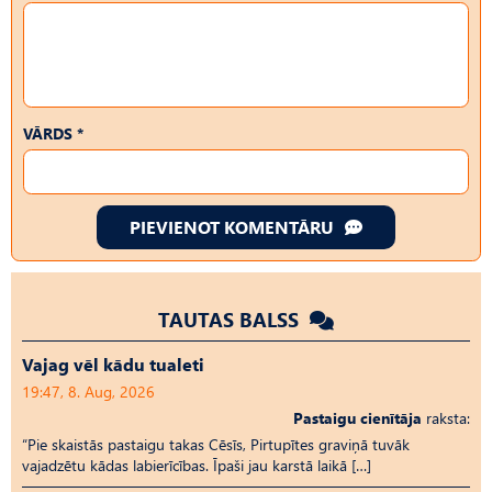
VĀRDS *
PIEVIENOT KOMENTĀRU
TAUTAS BALSS
Vajag vēl kādu tualeti
19:47, 8. Aug, 2026
Pastaigu cienītāja
raksta:
“Pie skaistās pastaigu takas Cēsīs, Pirtupītes graviņā tuvāk
vajadzētu kādas labierīcības. Īpaši jau karstā laikā […]