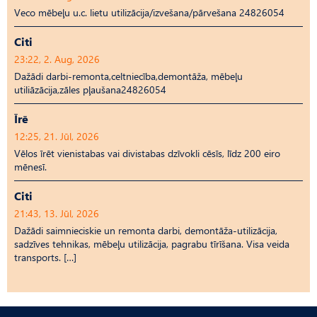
Veco mēbeļu u.c. lietu utilizācija/izvešana/pārvešana 24826054
Citi
23:22, 2. Aug, 2026
Dažādi darbi-remonta,celtniecība,demontāža, mēbeļu
utiliāzācija,zāles pļaušana24826054
Īrē
12:25, 21. Jūl, 2026
Vēlos īrēt vienistabas vai divistabas dzīvokli cēsīs, līdz 200 eiro
mēnesī.
Citi
21:43, 13. Jūl, 2026
Dažādi saimnieciskie un remonta darbi, demontāža-utilizācija,
sadzīves tehnikas, mēbeļu utilizācija, pagrabu tīrīšana. Visa veida
transports. […]