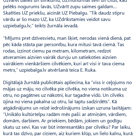
pelēks nogurums lavās, UZvārīt zupu saimes galdam…
Skatīties UZ priekšu, aicināt UZ Piebalgu. “Tik daudz stipru
vārdu ar šo mazo UZ, ka UZdrīkstamies veidot savu
uzpiebalgu.lv,” teikts žurnāla ievadā.
“Mīļums pret dzīvesvietu, man šķiet, nerodas vienā dienā, pat
pēc kāda stāsta par personību, kura mitusi tavā ciemā. Tas
rodas, izzinot ciemu pa metram, kilometram, redzot
atveramies aizvien vairāk durvju un satiekoties aizvien
vairākiem vienkāršiem cilvēkiem, kuri arī visi ir tava ciema
metrs,” uzpiebalga.lv atvēršanā teica E. Ruka.
Digitālajā žurnālā publicētais apliecina, ka “viss ir ceļojums no
mājas uz māju, no cilvēka pie cilvēka, no viena notikuma uz
otru, no pagātnes uz nākotni, kur tagadne vidū. Un cilvēks
ūjina no viena pakalna uz otru, lai taptu sadzirdēts”. Kā
atgādinājums un reizē iedrošinājums izskan uzruna lasītājam:
“Unikālo kultūrtelpu radām mēs paši: ar atmiņām, vārdiem,
domām, darbiem. Ar priekiem, bēdām, jokiem un godīgu
skatu uz sevi. Kas var būt interesantāks par cilvēku? Par laiku,
kurā tas dzīvo, par ciņiem, aiz kuriem klūp, un lielo kalnu, kurā