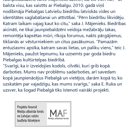
balsta visu, kas saistīts ar Pie­balgu. 2010. gadā viņš
nodibināja Piebalgas Latviešu biedrību latviskās vides un
identitātes saglabāšanai un attīstībai. “Pērn biedrību likvidēju.
Katram laikam vajag kaut ko citu,” saka J. Mājenieks. Biedrī­bas
aicināti, ne tikai jaunpiebaldzēni veidoja me­žabrāļu takas,
remontēja kapsētas mūri, rīkoja forumus, nakts pārgājienus,
tikšanās ar vēsturniekiem un citus pasākumus. “Pamazām
entuziasms apsīka, katram savas lietas, un paliku viens,” teic J.
Mājenieks, paužot lepnumu, ka uzņemts par goda biedru
Piebalgas kultūrtelpas biedrībā.
“Sva­rīgi, ka ir izveidojies kodols, cilvēki, kuri grib kopā
darboties. Mums nav problēmu sadarboties, arī savedam
kopā jaunpienācējus Piebalgā un vietējos, darām kopā to, ko
uzskatām par vajadzīgu, kas mums svarīgs,” saka E. Ruka un
uzsver, ka šogad Piebalgā tiks īstenoti vairāki projekti.