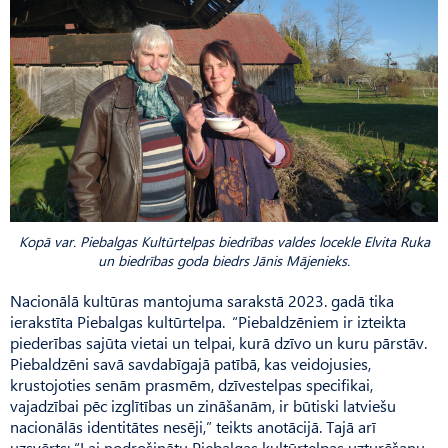
Kopā var. Piebalgas Kultūrtelpas biedrības valdes locekle Elvita Ruka
un biedrības goda biedrs Jānis Mājenieks.
Nacionālā kultūras mantojuma sarakstā 2023. gadā tika
ierakstīta Piebalgas kultūrtelpa. “Piebaldzēniem ir izteikta
piederības sajūta vietai un telpai, kurā dzīvo un kuru pārstāv.
Piebaldzēni savā savdabīgajā patībā, kas veidojusies,
krustojoties senām prasmēm, dzīvestelpas specifikai,
vajadzībai pēc izglītības un zināšanām, ir būtiski latviešu
nacionālās identitātes nesēji,” teikts anotācijā. Tajā arī
uzsvērts: “Lai nodrošinātu Piebalgas kultūrtelpas uzturēšanu,