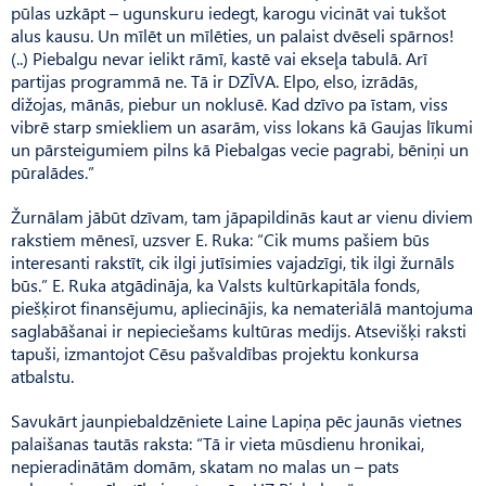
pūlas uzkāpt – ugunskuru iedegt, karogu vicināt vai tukšot
alus kausu. Un mīlēt un mīlēties, un palaist dvēseli spārnos!
(..) Piebalgu nevar ielikt rāmī, kastē vai ekseļa tabulā. Arī
partijas programmā ne. Tā ir DZĪVA. Elpo, elso, izrādās,
dižojas, mānās, piebur un noklusē. Kad dzīvo pa īstam, viss
vibrē starp smiekliem un asarām, viss lokans kā Gaujas līkumi
un pārsteigumiem pilns kā Piebalgas vecie pagrabi, bēniņi un
pūralādes.”
Žurnālam jābūt dzīvam, tam jāpapildinās kaut ar vienu diviem
rakstiem mēnesī, uzsver E. Ruka: “Cik mums pašiem būs
interesanti rakstīt, cik ilgi jutīsimies vajadzīgi, tik ilgi žurnāls
būs.” E. Ruka atgādināja, ka Valsts kultūrkapitāla fonds,
piešķirot finansējumu, apliecinājis, ka nemateriālā mantojuma
saglabāšanai ir nepieciešams kultūras medijs. Atsevišķi raksti
tapuši, izmantojot Cēsu pašvaldības projektu konkursa
atbalstu.
Savukārt jaunpiebaldzēniete Laine Lapiņa pēc jaunās vietnes
palaišanas tautās raksta: “Tā ir vieta mūsdienu hronikai,
nepieradinātām domām, skatam no malas un – pats