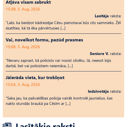
Atļāva visam sabrukt
15:08, 5. Aug, 2026
Lasītāja
raksta:
“Labi, ka beidzot kādreizējai Cēsu pienotavai būs cits saimnieks. Žēl
skatīties, kā tā ēka pārvērtusies […]
Vai, novelkot formu, pazūd prasmes
15:08, 5. Aug, 2026
Seniore V.
raksta:
“Nevaru saprast, kā policists var nosist cilvēku. Jā, neesot bijis
darbā, bet vai policistiem neiemāca, […]
Jāierāda vieta, kur trokšņot
15:04, 3. Aug, 2026
Iedzīvotāja
raksta:
“Saka jau, ka pašvaldības policija vairāk kontrolē jauniešus, kas
nakts stundās braukā pa Cēsīm ar […]
Lasītākie raksti