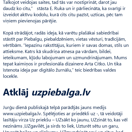
Talkojot veidojas saites, tad tās var nostiprināt, darot jau
daudz ko citu,” stāsta E. Ruka un ir pārliecināta, ka svarīgi ir
izveidot aktīvu kodolu, kurā cits citu pazīst, uzticas, pēc tam
viņiem pievienojas pārējie.
Kopā strādājot, radās ideja, kā varētu plašākai sabiedrībai
stāstīt par Piebalgu, piebaldzēniem, vietas vēsturi, tradīcijām,
vērtībām. “Iepazinu rakstītājus, kuriem ir savas domas, stils un
attieksme. Katrs kā skudriņa atnesa pa vārdam, bildei,
ieteikumam, kļūdu labojumam un uzmundrinājumam. Mums
tepat kaimiņos ir profesionāla dizainere Arta Citko. Un tika
īstenota ideja par digitālo žurnālu,” teic biedrības valdes
locekle.
Atklāj
uzpiebalga.lv
Jurģu dienā publiskajā telpā parādījās jauns medijs
www.uzpiebalga.lv. Spēlējoties ar priedēkli uz -, tā veidotāji
lasītāju virza Uz priekšu – UZsākt ko jaunu, UZzināt to, kas vēl
nezināms ,UZgavilēt, ja sirds to liek, Uzturēt sētu un garu,
Uzvarēt bailes un slinkumu, UZmun­drināt sevi un citus, kad