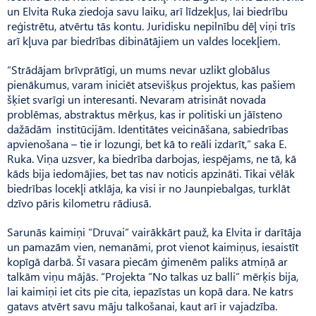
un Elvita Ruka ziedoja savu laiku, arī līdzekļus, lai biedrību
reģistrētu, atvērtu tās kontu. Juridisku nepilnību dēļ viņi trīs
arī kļuva par biedrības dibinātājiem un valdes locekļiem.
“Strādājam brīvprātīgi, un mums nevar uzlikt globālus
pienākumus, varam iniciēt atsevišķus projektus, kas pašiem
šķiet svarīgi un interesanti. Nevaram atrisināt novada
problēmas, abstraktus mērķus, kas ir politiski un jāīsteno
dažādām institūcijām. Identitātes veicināšana, sabiedrības
apvienošana – tie ir lozungi, bet kā to reāli izdarīt,” saka E.
Ruka. Viņa uzsver, ka biedrība darbojas, iespējams, ne tā, kā
kāds bija iedomājies, bet tas nav noticis apzināti. Tikai vēlāk
biedrības locekļi atklāja, ka visi ir no Jaunpiebalgas, turklāt
dzīvo pāris kilometru rādiusā.
Sarunās kaimiņi “Druvai” vairākkārt pauž, ka Elvita ir darītāja
un pamazām vien, nemanāmi, prot vienot kaimiņus, iesaistīt
kopīgā darbā. Šī vasara piecām ģimenēm paliks atmiņā ar
talkām viņu mājās. “Projekta “No talkas uz balli” mērķis bija,
lai kaimiņi iet cits pie cita, iepazīstas un kopā dara. Ne katrs
gatavs atvērt savu māju talkošanai, kaut arī ir vajadzība.