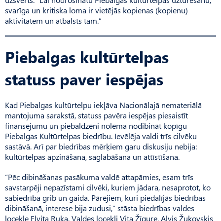
svarīga un kritiska loma ir vietējās kopienas (kopienu)
aktivitātēm un atbalsts tām.”
Piebalgas kultūrtelpas
statuss paver iespējas
Kad Piebalgas kultūrtelpu iekļāva Nacionālajā nemateriālā
mantojuma sarakstā, statuss pavēra iespējas piesaistīt
finansējumu un piebaldzēni nolēma nodibināt kopīgu
Piebalgas Kultūr­telpas biedrību. Ievēlēja valdi trīs cilvēku
sastāvā. Arī par biedrības mērķiem garu diskusiju nebija:
kultūrtelpas apzināšana, saglabāšana un attīstīšana.
“Pēc dibināšanas pasākuma valdē attapāmies, esam trīs
savstarpēji nepazīstami cilvēki, kuriem jādara, nesaprotot, ko
sabiedrība grib un gaida. Pārējiem, kuri piedalījās biedrības
dibināšanā, interese bija zudusi,” stāsta biedrības valdes
locekle Elvita Ruka. Valdes locekļi Vita Žīgure, Alvis Žukovskis