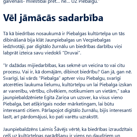
galvenais- mīlestībai pret… nē… UZ Piebalgu.”
Vēl jāmācās sadarbība
Tā kā biedrības nosaukumā ir Piebalgas kultūrtelpa un tās
dibināšanā bija klāt Jaunpiebalgas un Vecpiebalgas
iedzīvotāji, par digitālo žurnālu un biedrības darbību viņi
labprāt izteica savu viedokli “Druvai”.
“Ir dažādas mijiedarbības, kas sekmē un veicina to vai citu
procesu. Vai ir, kā domājām, dibinot biedrību? Gan jā, gan nē.
Sva­rīgi, lai vārds “Piebalga” aptver visu Piebalgu, svarīgi
atcerēties laukuma lielumu, kultūrtelpu un lai Piebalga izskan
ar varenību, vērtību, cilvēkiem, notikumiem un vietām,” saka
jaunpiebaldzēniete Egita Zariņa un uzsver, ka visus vieno
Piebalga, bet atšķirīgais noder mārketingam, lai būtu
interesanti citiem. Pārlapojot digitālo žurnālu, bijis interesanti
lasīt, arī pārdomājusi, ko pati varētu uzrakstīt.
Jaunpiebaldzēns Laimis Šāvējs vērtē, ka biedrības izraudzītais
ceļš uz kultūrtelpas parādīšanu ir viens no daudziem un