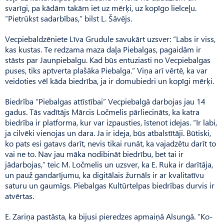
svarīgi, pa kādām takām iet uz mērķi, uz kopīgo lielceļu.
“Pietrūkst sadarbības,” bilst L. Šāvējs.
Vecpiebaldzēniete Līva Gru­dule savukārt uzsver: “Labs ir viss,
kas kustas. Te redzama maza daļa Piebalgas, pagaidām ir
stāsts par Jaunpiebalgu. Kad būs entuziasti no Vecpiebalgas
puses, tiks aptverta plašāka Pie­balga.” Viņa arī vērtē, ka var
veidoties vēl kāda biedrība, ja ir domubiedri un kopīgi mērķi.
Biedrība “Piebalgas attīstībai” Vecpiebalgā darbojas jau 14
gadus. Tās vadītājs Mārcis Loč­melis pārliecināts, ka katra
biedrība ir platforma, kur var izpausties, īstenot idejas. “Ir labi,
ja cilvēki vienojas un dara. Ja ir ideja, būs atbalstītāji. Būtiski,
ko pats esi gatavs darīt, nevis tikai runāt, ka vajadzētu darīt to
vai ne to. Nav jau māka nodibināt biedrību, bet tai ir
jādarbojas,” teic M. Ločmelis un uzsver, ka E. Ruka ir darītāja,
un pauž gandarījumu, ka digitālais žurnāls ir ar kvalitatīvu
saturu un gaumīgs. Pie­bal­gas Kultūrtelpas biedrības durvis ir
atvērtas.
E. Zariņa pastāsta, ka bijusi pieredzes apmaiņā Alsungā. “Ko­