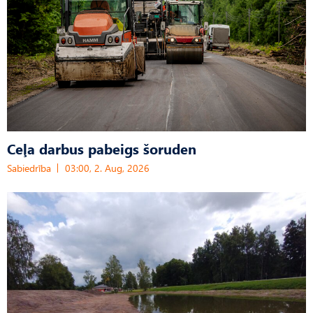
Ceļa darbus pabeigs šoruden
Sabiedrība
03:00, 2. Aug, 2026