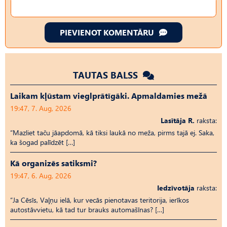
PIEVIENOT KOMENTĀRU
TAUTAS BALSS
Laikam kļūstam vieglprātīgāki. Apmaldamies mežā
19:47, 7. Aug, 2026
Lasītāja R.
raksta:
“Mazliet taču jāapdomā, kā tiksi laukā no meža, pirms tajā ej. Saka,
ka šogad palīdzēt […]
Kā organizēs satiksmi?
19:47, 6. Aug, 2026
Iedzīvotāja
raksta:
“Ja Cēsīs, Vaļņu ielā, kur vecās pienotavas teritorija, ierīkos
autostāvvietu, kā tad tur brauks automašīnas? […]