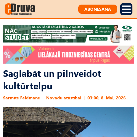
ABONĒŠANA
Saglabāt un pilnveidot
kultūrtelpu
Sarmīte Feldmane
Novadu attīstībai
03:00, 8. Mai, 2026