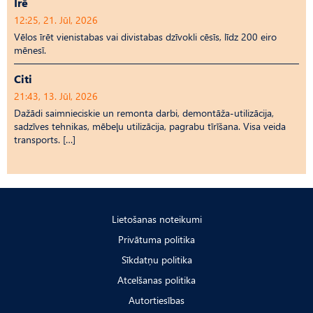
Īrē
12:25, 21. Jūl, 2026
Vēlos īrēt vienistabas vai divistabas dzīvokli cēsīs, līdz 200 eiro
mēnesī.
Citi
21:43, 13. Jūl, 2026
Dažādi saimnieciskie un remonta darbi, demontāža-utilizācija,
sadzīves tehnikas, mēbeļu utilizācija, pagrabu tīrīšana. Visa veida
transports. […]
Lietošanas noteikumi
Privātuma politika
Sīkdatņu politika
Atcelšanas politika
Autortiesības