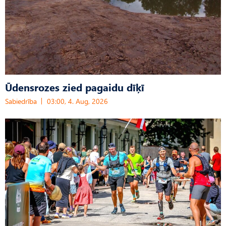
Ūdensrozes zied pagaidu dīķī
Sabiedrība
03:00, 4. Aug, 2026