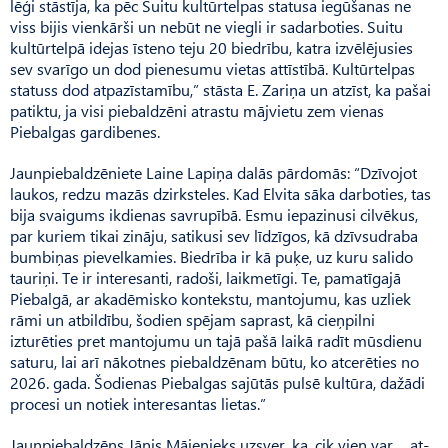
lēģi stāstīja, ka pēc Suitu kultūrtelpas statusa iegūšanas ne
viss bijis vienkārši un nebūt ne viegli ir sadarboties. Suitu
kultūrtelpā idejas īsteno teju 20 biedrību, katra izvēlējusies
sev svarīgo un dod pienesumu vietas attīstībā. Kultūrtelpas
statuss dod atpazīstamību,” stāsta E. Zariņa un atzīst, ka pašai
patiktu, ja visi piebaldzēni atrastu mājvietu zem vienas
Piebalgas gardibenes.
Jaunpiebaldzēniete Laine La­piņa dalās pārdomās: “Dzīvojot
laukos, redzu mazās dzirksteles. Kad Elvita sāka darboties, tas
bija svaigums ikdienas savrupībā. Esmu iepazinusi cilvēkus,
par kuriem tikai zināju, satikusi sev līdzīgos, kā dzīvsudraba
bumbiņas pievelkamies. Biedrība ir kā puķe, uz kuru salido
tauriņi. Te ir interesanti, radoši, laikmetīgi. Te, pamatīgajā
Piebalgā, ar akadēmisko kontekstu, mantojumu, kas uzliek
rāmi un atbildību, šodien spējam saprast, kā cieņpilni
izturēties pret mantojumu un tajā pašā laikā radīt mūsdienu
saturu, lai arī nākotnes piebaldzēnam būtu, ko atcerēties no
2026. gada. Šodienas Piebalgas sajūtās pulsē kultūra, dažādi
procesi un notiek interesantas lietas.”
Jaunpiebaldzēns Jānis Māje­nieks uzsver, ka, cik vien var, at­