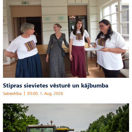
Stipras sievietes vēsturē un kājbumba
Sabiedrība
03:00, 1. Aug, 2026