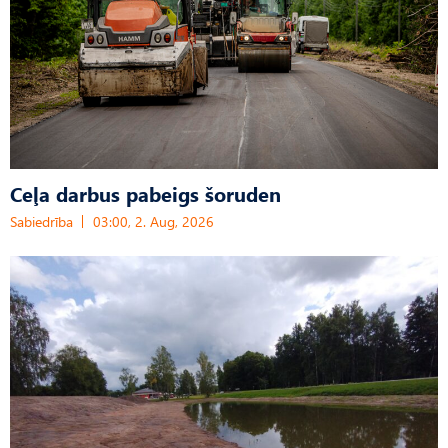
Ceļa darbus pabeigs šoruden
Sabiedrība
03:00, 2. Aug, 2026