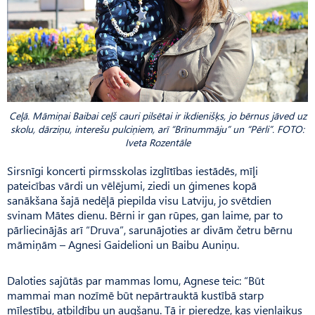
Ceļā. Māmiņai Baibai ceļš cauri pilsētai ir ikdienišķs, jo bērnus jāved uz
skolu, dārziņu, interešu pulciņiem, arī “Brīnummāju” un “Pērli”. FOTO:
Iveta Rozentāle
Sirsnīgi koncerti pirmsskolas izglītības iestādēs, mīļi
pateicības vārdi un vēlējumi, ziedi un ģimenes kopā
sanākšana šajā nedēļā piepilda visu Latviju, jo svētdien
svinam Mātes dienu. Bērni ir gan rūpes, gan laime, par to
pārliecinājās arī “Druva”, sarunājoties ar divām četru bērnu
māmiņām – Agnesi Gaidelioni un Baibu Auniņu.
Daloties sajūtās par mammas lomu, Agnese teic: “Būt
mammai man nozīmē būt nepārtrauktā kustībā starp
mīlestību, atbildību un augšanu. Tā ir pieredze, kas vienlaikus