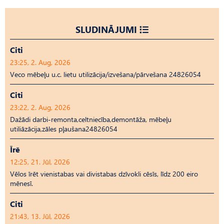
SLUDINĀJUMI
Citi
23:25, 2. Aug, 2026
Veco mēbeļu u.c. lietu utilizācija/izvešana/pārvešana 24826054
Citi
23:22, 2. Aug, 2026
Dažādi darbi-remonta,celtniecība,demontāža, mēbeļu
utiliāzācija,zāles pļaušana24826054
Īrē
12:25, 21. Jūl, 2026
Vēlos īrēt vienistabas vai divistabas dzīvokli cēsīs, līdz 200 eiro
mēnesī.
Citi
21:43, 13. Jūl, 2026