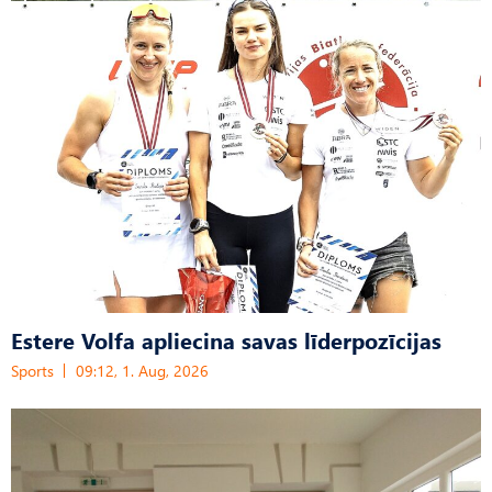
Estere Volfa apliecina savas līderpozīcijas
Sports
09:12, 1. Aug, 2026