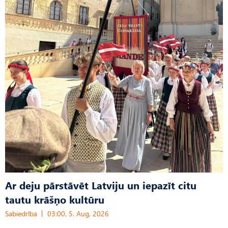
Ar deju pārstāvēt Latviju un iepazīt citu
tautu krāšņo kultūru
Sabiedrība
03:00, 5. Aug, 2026