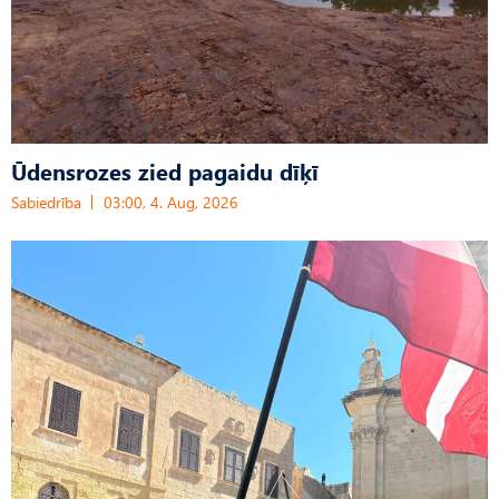
Ūdensrozes zied pagaidu dīķī
Sabiedrība
03:00, 4. Aug, 2026