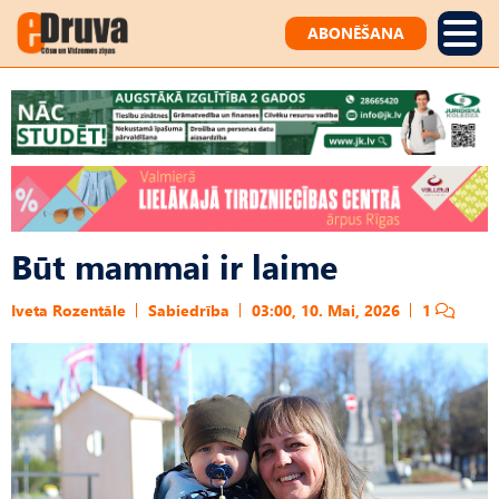
ABONĒŠANA
Būt mammai ir laime
Iveta Rozentāle
Sabiedrība
03:00, 10. Mai, 2026
1