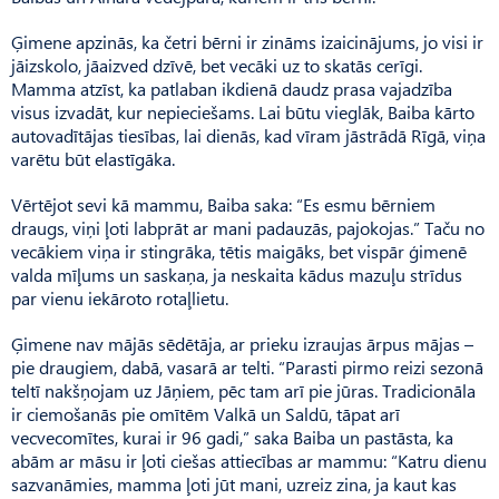
Ģimene apzinās, ka četri bērni ir zināms izaicinājums, jo visi ir
jāizskolo, jāaizved dzīvē, bet vecāki uz to skatās cerīgi.
Mamma atzīst, ka patlaban ikdienā daudz prasa vajadzība
visus izvadāt, kur nepieciešams. Lai būtu vieglāk, Baiba kārto
autovadītājas tiesības, lai dienās, kad vīram jāstrādā Rīgā, viņa
varētu būt elastīgāka.
Vērtējot sevi kā mammu, Baiba saka: “Es esmu bērniem
draugs, viņi ļoti labprāt ar mani padauzās, pajokojas.” Taču no
vecākiem viņa ir stingrāka, tētis maigāks, bet vispār ģimenē
valda mīļums un saskaņa, ja neskaita kādus mazuļu strīdus
par vienu iekāroto rotaļlietu.
Ģimene nav mājās sēdētāja, ar prieku izraujas ārpus mājas –
pie draugiem, dabā, vasarā ar telti. “Parasti pirmo reizi sezonā
teltī nakšņojam uz Jāņiem, pēc tam arī pie jūras. Tradicionāla
ir ciemošanās pie omītēm Valkā un Saldū, tāpat arī
vecvecomītes, kurai ir 96 gadi,” saka Baiba un pastāsta, ka
abām ar māsu ir ļoti ciešas attiecības ar mammu: “Katru dienu
sazvanāmies, mamma ļoti jūt mani, uzreiz zina, ja kaut kas