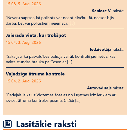
15:08, 5. Aug, 2026
Seniore V.
raksta:
“Nevaru saprast, kā policists var nosist cilvēku. Jā, neesot bijis
darbā, bet vai policistiem neiemāca, […]
Jāierāda vieta, kur trokšņot
15:04, 3. Aug, 2026
Iedzīvotāja
raksta:
“Saka jau, ka pašvaldības policija vairāk kontrolē jauniešus, kas
nakts stundās braukā pa Cēsīm ar […]
Vajadzīga ātruma kontrole
15:04, 2. Aug, 2026
Autovadītājs
raksta:
“Pēdējais laiks uz Vid­ze­mes šosejas no Līgatnes līdz Ieriķiem arī
ieviest ātruma kontroles posmu. Citādi […]
Lasītākie raksti