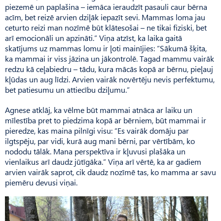
piezemē un paplašina – iemāca ieraudzīt pasauli caur bērna
acīm, bet reizē arvien dziļāk iepazīt sevi. Mammas loma jau
ceturto reizi man nozīmē būt klātesošai – ne tikai fiziski, bet
arī emocionāli un apzināti.” Viņa atzīst, ka laika gaitā
skatījums uz mammas lomu ir ļoti mainījies: “Sākumā šķita,
ka mammai ir viss jāzina un jākontrolē. Tagad mammu vairāk
redzu kā ceļabiedru – tādu, kura mācās kopā ar bērnu, pieļauj
kļūdas un aug līdzi. Arvien vairāk novērtēju nevis perfektumu,
bet patiesumu un attiecību dziļumu.”
Agnese atklāj, ka vēlme būt mammai atnāca ar laiku un
mīlestība pret to piedzima kopā ar bērniem, būt mammai ir
pieredze, kas maina pilnīgi visu: “Es vairāk domāju par
ilgtspēju, par vidi, kurā aug mani bērni, par vērtībām, ko
nododu tālāk. Mana perspektīva ir kļuvusi plašāka un
vienlaikus arī daudz jūtīgāka.” Viņa arī vērtē, ka ar gadiem
arvien vairāk saprot, cik daudz nozīmē tas, ko mamma ar savu
piemēru devusi viņai.