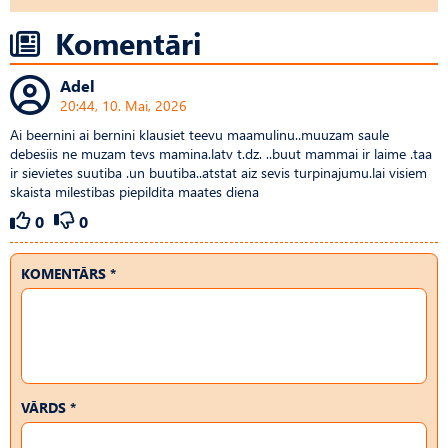
Komentāri
Adel
20:44, 10. Mai, 2026
Ai beernini ai bernini klausiet teevu maamulinu..muuzam saule
debesiis ne muzam tevs mamina.latv t.dz. ..buut mammai ir laime .taa
ir sievietes suutiba .un buutiba..atstat aiz sevis turpinajumu.lai visiem
skaista milestibas piepildita maates diena
0
0
KOMENTĀRS *
VĀRDS *