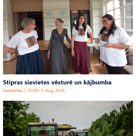
Stipras sievietes vēsturē un kājbumba
Sabiedrība
03:00, 1. Aug, 2026