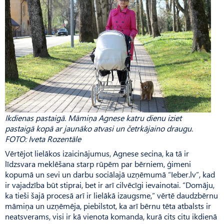
Ikdienas pastaigā. Māmiņa Agnese katru dienu iziet
pastaigā kopā ar jaunāko atvasi un četrkājaino draugu.
FOTO: Iveta Rozentāle
Vērtējot lielākos izaicinājumus, Agnese secina, ka tā ir
līdzsvara meklēšana starp rūpēm par bērniem, ģimeni
kopumā un sevi un darbu sociālajā uzņēmumā “Ieber.lv”, kad
ir vajadzība būt stiprai, bet ir arī cilvēcīgi ievainotai. “Domāju,
ka tieši šajā procesā arī ir lielākā izaugsme,” vērtē daudzbērnu
māmiņa un uzņēmēja, piebilstot, ka arī bērnu tēta atbalsts ir
neatsverams, visi ir kā vienota komanda, kurā cits citu ikdienā