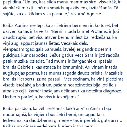
papildina. “Un tas, kas silda manu mammas sirdi visvairāk, ir
vienkārši mirkļi – bērna smaids, apskāviens, uzticēšanās. Tā
sajūta, ka esi kādam visa pasaule,” rezumē Agnese.
Baiba Auniņa neslēpj, ka ar četriem bērniem ir, ko turēt, bet
uzsver, ka tas ir tā vērts: “Bērni ir tāda laime! Protams, ir ļoti
daudz rūpju, bet visu atsver bērnu mīlestība, redzēšana, kā
viņi aug, apgūst jaunas lietas. Vecākais dēls,
vienpadsmitgadīgais Samuels, izvēlējies gandrīz desmit
pulciņus, kur darboties. Sešus gadus vecā Sāra ir ļoti radoša,
patīk mūzika, dziedāt. Tad mums ir četr­gadnieks, īpašais
brālītis Gabriels, kas atnāca kā brīnumiņš. Arī viņam ir tāds
augšup­ejas posms, kas mums sagādā daudz prieka. Mazākais
brālītis Herberts izzina pasauli. Mēs secinām, ka viņš piedzima
visatbilstošākajā brīdī un, pašam neapzinoties bija ļoti liels
atbalsts ceļā, kamēr īpašajam dēliņam tika noteikta diagnoze.
Herberts parādīja, ka viss ir iespējams.”
Baiba pastāsta, ka vēl cerēšanās laikā ar vīru Aināru bija
nodomājuši, ka viņiem būs četri bērni, un tagad tā ir.
Iedvesma, ka daudzbērnu ģimene – tas ir perfekti, gūta arī no
Baibas un Aināra vedējpāra, kuriem ir trīs bērni.