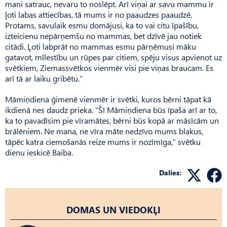
mani satrauc, nevaru to noslēpt. Arī viņai ar savu mammu ir
ļoti labas attiecības, tā mums ir no paaudzes paaudzē.
Protams, savulaik esmu domājusi, ka to vai citu īpašību,
izteicienu nepārņemšu no mammas, bet dzīvē jau notiek
citādi. Ļoti labprāt no mammas esmu pārņēmusi māku
gatavot, mīlestību un rūpes par citiem, spēju visus apvienot uz
svētkiem, Ziemassvētkos vienmēr visi pie viņas braucam. Es
arī tā ar laiku gribētu.”
Māmiņdiena ģimenē vienmēr ir svētki, kuros bērni tāpat kā
ikdienā nes daudz prieka. “Šī Māmiņdiena būs īpaša arī ar to,
ka to pavadīsim pie vīramātes, bērni būs kopā ar māsīcām un
brālēniem. Ne mana, ne vīra māte nedzīvo mums blakus,
tāpēc katra ciemošanās reize mums ir nozīmīga,” svētku
dienu ieskicē Baiba.
Dalies:
DOMAS UN VIEDOKĻI