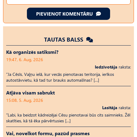
PIEVIENOT KOMENTĀRU
TAUTAS BALSS
Kā organizēs satiksmi?
19:47, 6. Aug, 2026
Iedzīvotāja
raksta:
“Ja Cēsīs, Vaļņu ielā, kur vecās pienotavas teritorija, ierīkos
autostāvvietu, kā tad tur brauks automašīnas? […]
Atļāva visam sabrukt
15:08, 5. Aug, 2026
Lasītāja
raksta:
“Labi, ka beidzot kādreizējai Cēsu pienotavai būs cits saimnieks. Žēl
skatīties, kā tā ēka pārvērtusies […]
Vai, novelkot formu, pazūd prasmes