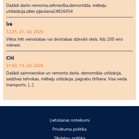
Dažādi darbi-remonta,celtniecība,demontāža, mēbeļu
utiliāzācija,zāles pļaušana24826054
Īrē
12:25, 21. Jūl, 2026
Vēlos īrēt vienistabas vai divistabas dzīvokli cēsīs, līdz 200 eiro
mēnesī.
Citi
21:43, 13. Jūl, 2026
Dažādi saimnieciskie un remonta darbi, demontāža-utilizācija,
sadzīves tehnikas, mēbeļu utilizācija, pagrabu tīrīšana. Visa veida
transports. […]
Lietošanas noteikumi
Privātuma politika
Sīkdatņu politika