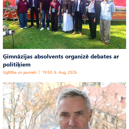
Ģimnāzijas absolvents organizē debates ar
politiķiem
Izglītība un jaunieši
19:50, 6. Aug, 2026