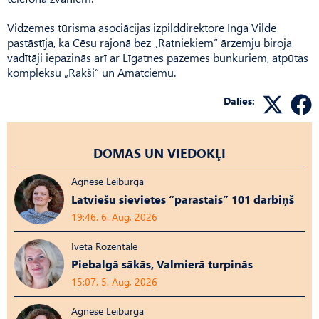
Vidzemes tūrisma asociācijas izpilddirektore Inga Vilde
pastāstīja, ka Cēsu rajonā bez „Ratniekiem” ārzemju biroja
vadītāji iepazinās arī ar Līgatnes pazemes bunkuriem, atpūtas
kompleksu „Rakši” un Amatciemu.
Dalies:
DOMAS UN VIEDOKĻI
Agnese Leiburga
Latviešu sievietes “parastais” 101 darbiņš
19:46, 6. Aug, 2026
Iveta Rozentāle
Piebalgā sākās, Valmierā turpinās
15:07, 5. Aug, 2026
Agnese Leiburga