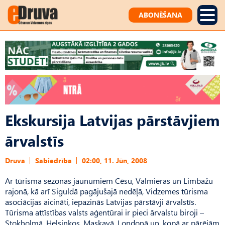
ABONĒŠANA
Ekskursija Latvijas pārstāvjiem
ārvalstīs
Druva
Sabiedrība
02:00, 11. Jūn, 2008
Ar tūrisma sezonas jaunumiem Cēsu, Valmieras un Limbažu
rajonā, kā arī Siguldā pagājušajā nedēļā, Vidzemes tūrisma
asociācijas aicināti, iepazinās Latvijas pārstāvji ārvalstīs.
Tūrisma attīstības valsts aģentūrai ir pieci ārvalstu biroji –
Stokholmā, Helsinkos, Maskavā, Londonā un, kopā ar pārējām