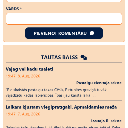
VĀRDS *
PIEVIENOT KOMENTĀRU
TAUTAS BALSS
Vajag vēl kādu tualeti
19:47, 8. Aug, 2026
Pastaigu cienītāja
raksta:
“Pie skaistās pastaigu takas Cēsīs, Pirtupītes graviņā tuvāk
vajadzētu kādas labierīcības. Īpaši jau karstā laikā […]
Laikam kļūstam vieglprātīgāki. Apmaldamies mežā
19:47, 7. Aug, 2026
Lasītāja R.
raksta:
“Mazliet taču jāapdomā, kā tiksi laukā no meža, pirms tajā ej. Saka,