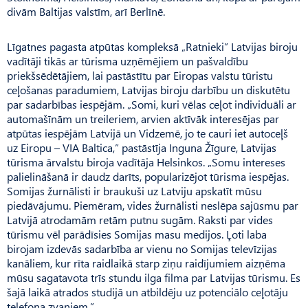
divām Baltijas valstīm, arī Berlīnē.
Līgatnes pagasta atpūtas kompleksā „Ratnieki” Latvijas biroju
vadītāji tikās ar tūrisma uzņēmējiem un pašvaldību
priekšsēdētājiem, lai pastāstītu par Eiropas valstu tūristu
ceļošanas paradumiem, Latvijas biroju darbību un diskutētu
par sadarbības iespējām. „Somi, kuri vēlas ceļot individuāli ar
automašīnām un treileriem, arvien aktīvāk interesējas par
atpūtas iespējām Latvijā un Vidzemē, jo te cauri iet autoceļš
uz Eiropu – VIA Baltica,” pastāstīja Inguna Žīgure, Latvijas
tūrisma ārvalstu biroja vadītāja Helsinkos. „Somu intereses
palielināšanā ir daudz darīts, popularizējot tūrisma iespējas.
Somijas žurnālisti ir braukuši uz Latviju apskatīt mūsu
piedāvājumu. Piemēram, vides žurnālisti neslēpa sajūsmu par
Latvijā atrodamām retām putnu sugām. Raksti par vides
tūrismu vēl parādīsies Somijas masu medijos. Ļoti laba
birojam izdevās sadarbība ar vienu no Somijas televīzijas
kanāliem, kur rīta raidlaikā starp ziņu raidījumiem aizņēma
mūsu sagatavota trīs stundu ilga filma par Latvijas tūrismu. Es
šajā laikā atrados studijā un atbildēju uz potenciālo ceļotāju
telefona zvaniem.”