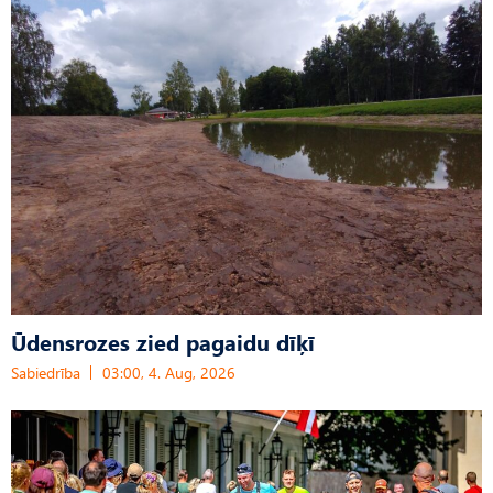
Ūdensrozes zied pagaidu dīķī
Sabiedrība
03:00, 4. Aug, 2026