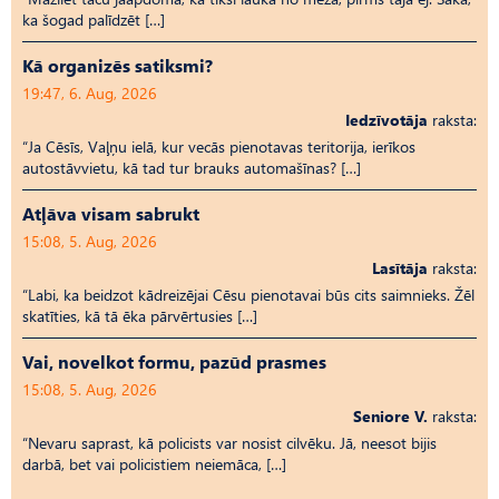
ka šogad palīdzēt […]
Kā organizēs satiksmi?
19:47, 6. Aug, 2026
Iedzīvotāja
raksta:
“Ja Cēsīs, Vaļņu ielā, kur vecās pienotavas teritorija, ierīkos
autostāvvietu, kā tad tur brauks automašīnas? […]
Atļāva visam sabrukt
15:08, 5. Aug, 2026
Lasītāja
raksta:
“Labi, ka beidzot kādreizējai Cēsu pienotavai būs cits saimnieks. Žēl
skatīties, kā tā ēka pārvērtusies […]
Vai, novelkot formu, pazūd prasmes
15:08, 5. Aug, 2026
Seniore V.
raksta:
“Nevaru saprast, kā policists var nosist cilvēku. Jā, neesot bijis
darbā, bet vai policistiem neiemāca, […]