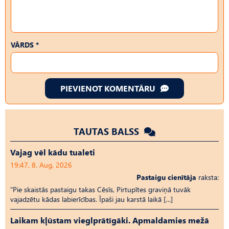
VĀRDS *
PIEVIENOT KOMENTĀRU
TAUTAS BALSS
Vajag vēl kādu tualeti
19:47, 8. Aug, 2026
Pastaigu cienītāja
raksta:
“Pie skaistās pastaigu takas Cēsīs, Pirtupītes graviņā tuvāk
vajadzētu kādas labierīcības. Īpaši jau karstā laikā […]
Laikam kļūstam vieglprātīgāki. Apmaldamies mežā