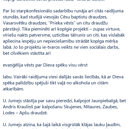
Par šo starpkonfesionālo sadarbību runāja arī citās raidījuma
stundās, kad studijā viesojās Cēsu baptistu draudzes,
Vasarsvētku draudzes, “Prieka vēsts” un citu draudžu
pārstāvji. Tika pieminēti arī kopīgie projekti – zupas virtuve,
vīriešu nakts patversme, uzticības tālrunis un citi, kas vislabāk
apliecina iespēju un nepieciešamību strādāt kopīga mērķa
labā. Jo šo projektu ie-tvaros veikts ne vien sociālais darbs,
bet cilvēkiem stāstīta arī
evaņģēlija vēsts par Dieva spēku visu vērst
labu. Vairāki raidījuma viesi dalījās savās liecībās, kā ar Dieva
spēka palīdzību spējuši tikt vaļā no alkohola un citām
atkarībām.
U. Jumejs stāstīja par savu pieredzi, kalpojot Jaunpiebalgā, bet
Andris Krauliņš par kalpošanu Skujenes, Nītaures, Zaubes,
Lodes – Apšu draudzē.
U. Jumejs atzina, ka šajā laikā visgrūtāk klājas lauku ļaudīm,