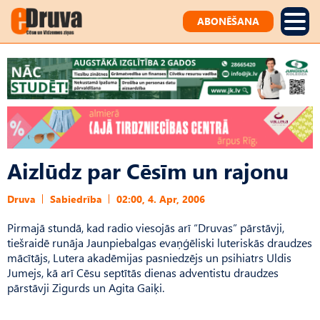
ABONĒŠANA
Aizlūdz par Cēsīm un rajonu
Druva
Sabiedrība
02:00, 4. Apr, 2006
Pirmajā stundā, kad radio viesojās arī “Druvas” pārstāvji,
tiešraidē runāja Jaunpiebalgas evaņģēliski luteriskās draudzes
mācītājs, Lutera akadēmijas pasniedzējs un psihiatrs Uldis
Jumejs, kā arī Cēsu septītās dienas adventistu draudzes
pārstāvji Zigurds un Agita Gaiķi.