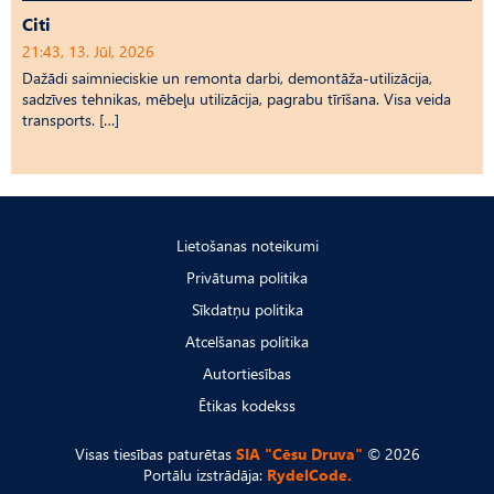
Citi
21:43, 13. Jūl, 2026
Dažādi saimnieciskie un remonta darbi, demontāža-utilizācija,
sadzīves tehnikas, mēbeļu utilizācija, pagrabu tīrīšana. Visa veida
transports. […]
Lietošanas noteikumi
Privātuma politika
Sīkdatņu politika
Atcelšanas politika
Autortiesības
Ētikas kodekss
Visas tiesības paturētas
SIA "Cēsu Druva"
© 2026
Portālu izstrādāja:
RydelCode.