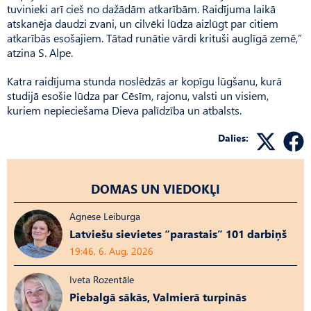
tuvinieki arī cieš no dažādām atkarībām. Raidījuma laikā
atskanēja daudzi zvani, un cilvēki lūdza aizlūgt par citiem
atkarībās esošajiem. Tātad runātie vārdi krituši auglīgā zemē,”
atzina S. Alpe.
Katra raidījuma stunda noslēdzās ar kopīgu lūgšanu, kurā
studijā esošie lūdza par Cēsīm, rajonu, valsti un visiem,
kuriem nepieciešama Dieva palīdzība un atbalsts.
Dalies:
DOMAS UN VIEDOKĻI
Agnese Leiburga
Latviešu sievietes “parastais” 101 darbiņš
19:46, 6. Aug, 2026
Iveta Rozentāle
Piebalgā sākās, Valmierā turpinās