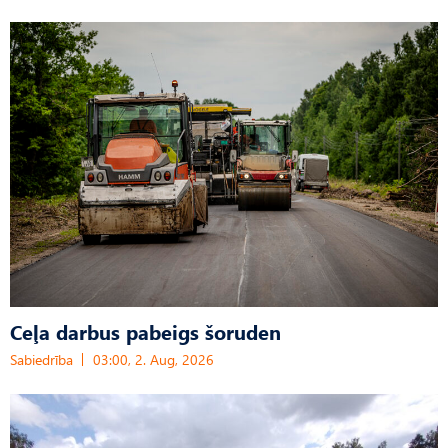
Ceļa darbus pabeigs šoruden
Sabiedrība
03:00, 2. Aug, 2026