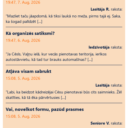
19:47, 7. Aug, 2026
Lasītāja R.
raksta:
“Mazliet taču jāapdomā, kā tiksi laukā no meža, pirms tajā ej. Saka,
ka šogad palīdzēt […]
Kā organizēs satiksmi?
19:47, 6. Aug, 2026
Iedzīvotāja
raksta:
“Ja Cēsīs, Vaļņu ielā, kur vecās pienotavas teritorija, ierīkos
autostāvvietu, kā tad tur brauks automašīnas? […]
Atļāva visam sabrukt
15:08, 5. Aug, 2026
Lasītāja
raksta:
“Labi, ka beidzot kādreizējai Cēsu pienotavai būs cits saimnieks. Žēl
skatīties, kā tā ēka pārvērtusies […]
Vai, novelkot formu, pazūd prasmes
15:08, 5. Aug, 2026
Seniore V.
raksta: