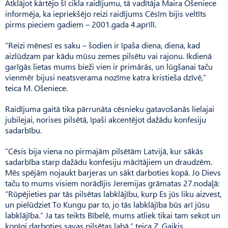
Atklājot kārtējo šī cikla raidījumu, tā vadītāja Maira Ošeniece
informēja, ka iepriekšējo reizi raidījums Cēsīm bijis veltīts
pirms pieciem gadiem – 2001.gada 4.aprīlī.
“Reizi mēnesī es saku – šodien ir īpaša diena, diena, kad
aizlūdzam par kādu mūsu zemes pilsētu vai rajonu. Ikdienā
garīgās lietas mums bieži vien ir primārās, un lūgšanai taču
vienmēr bijusi neatsverama nozīme katra kristieša dzīvē,”
teica M. Ošeniece.
Raidījuma gaitā tika pārrunāta cēsnieku gatavošanās lielajai
jubilejai, norises pilsētā, īpaši akcentējot dažādu konfesiju
sadarbību.
“Cēsis bija viena no pirmajām pilsētām Latvijā, kur sākās
sadarbība starp dažādu konfesiju mācītājiem un draudzēm.
Mēs spējām nojaukt barjeras un sākt darboties kopā. Jo Dievs
taču to mums visiem norādījis Jeremijas grāmatas 27.nodaļā:
“Rūpējieties par tās pilsētas labklājību, kurp Es jūs liku aizvest,
un pielūdziet To Kungu par to, jo tās labklājība būs arī jūsu
labklājība.” Ja tas teikts Bībelē, mums atliek tikai tam sekot un
kopīgi darboties savas pilsētas labā,” teica Z. Gaiķis.