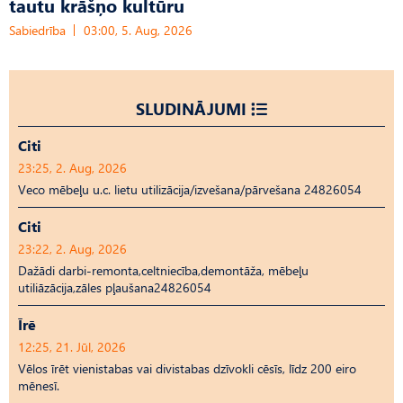
tautu krāšņo kultūru
Sabiedrība
03:00, 5. Aug, 2026
SLUDINĀJUMI
Citi
23:25, 2. Aug, 2026
Veco mēbeļu u.c. lietu utilizācija/izvešana/pārvešana 24826054
Citi
23:22, 2. Aug, 2026
Dažādi darbi-remonta,celtniecība,demontāža, mēbeļu
utiliāzācija,zāles pļaušana24826054
Īrē
12:25, 21. Jūl, 2026
Vēlos īrēt vienistabas vai divistabas dzīvokli cēsīs, līdz 200 eiro
mēnesī.