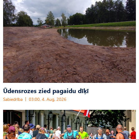
Ūdensrozes zied pagaidu dīķī
Sabiedrība
03:00, 4. Aug, 2026