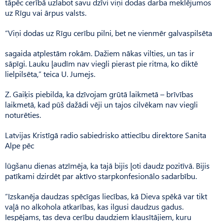
tāpēc cerībā uzlabot savu dzīvi viņi dodas darba meklējumos
uz Rīgu vai ārpus valsts.
“Viņi dodas uz Rīgu cerību pilni, bet ne vienmēr galvaspilsēta
sagaida atplestām rokām. Dažiem nākas vilties, un tas ir
sāpīgi. Lauku ļaudīm nav viegli pierast pie ritma, ko diktē
lielpilsēta,” teica U. Jumejs.
Z. Gaiķis piebilda, ka dzīvojam grūtā laikmetā – brīvības
laikmetā, kad pūš dažādi vēji un tajos cilvēkam nav viegli
noturēties.
Latvijas Kristīgā radio sabiedrisko attiecību direktore Sanita
Alpe pēc
lūgšanu dienas atzīmēja, ka tajā bijis ļoti daudz pozitīvā. Bijis
patīkami dzirdēt par aktīvo starpkonfesionālo sadarbību.
“Izskanēja daudzas spēcīgas liecības, kā Dieva spēkā var tikt
vaļā no alkohola atkarības, kas ilgusi daudzus gadus.
Iespējams, tas deva cerību daudziem klausītājiem, kuru