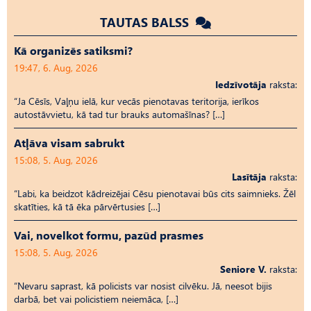
TAUTAS BALSS
Kā organizēs satiksmi?
19:47, 6. Aug, 2026
Iedzīvotāja
raksta:
“Ja Cēsīs, Vaļņu ielā, kur vecās pienotavas teritorija, ierīkos
autostāvvietu, kā tad tur brauks automašīnas? […]
Atļāva visam sabrukt
15:08, 5. Aug, 2026
Lasītāja
raksta:
“Labi, ka beidzot kādreizējai Cēsu pienotavai būs cits saimnieks. Žēl
skatīties, kā tā ēka pārvērtusies […]
Vai, novelkot formu, pazūd prasmes
15:08, 5. Aug, 2026
Seniore V.
raksta:
“Nevaru saprast, kā policists var nosist cilvēku. Jā, neesot bijis
darbā, bet vai policistiem neiemāca, […]