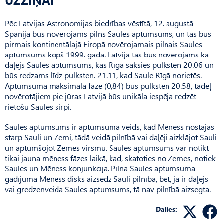
Pēc Latvijas Astronomijas biedrības vēstītā, 12. augustā
Spānijā būs novērojams pilns Saules aptumsums, un tas būs
pirmais kontinentālajā Eiropā novērojamais pilnais Saules
aptumsums kopš 1999. gada. Latvijā tas būs novērojams kā
daļējs Saules aptumsums, kas Rīgā sāksies pulksten 20.06 un
būs redzams līdz pulksten. 21.11, kad Saule Rīgā norietēs.
Aptumsuma maksimālā fāze (0,84) būs pulksten 20.58, tādēļ
novērotājiem pie jūras Latvijā būs unikāla iespēja redzēt
rietošu Saules sirpi.
Saules aptumsums ir aptumsuma veids, kad Mēness nostājas
starp Sauli un Zemi, tādā veidā pilnībā vai daļēji aizklājot Sauli
un aptumšojot Zemes virsmu. Saules aptumsums var notikt
tikai jauna mēness fāzes laikā, kad, skatoties no Zemes, notiek
Saules un Mēness konjunkcija. Pilna Saules aptumsuma
gadījumā Mēness disks aizsedz Sauli pilnībā, bet, ja ir daļējs
vai gredzenveida Saules aptumsums, tā nav pilnībā aizsegta.
Dalies: