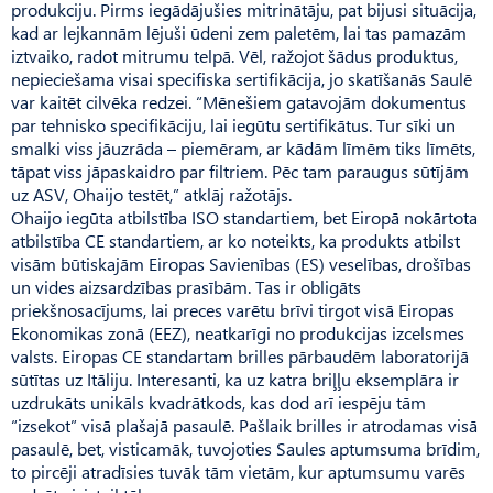
produkciju. Pirms iegādājušies mitrinātāju, pat bijusi situācija,
kad ar lejkannām lējuši ūdeni zem paletēm, lai tas pamazām
iztvaiko, radot mitrumu telpā. Vēl, ražojot šādus produktus,
nepieciešama visai specifiska sertifikācija, jo skatīšanās Saulē
var kaitēt cilvēka redzei. “Mēnešiem gatavojām dokumentus
par tehnisko specifikāciju, lai iegūtu sertifikātus. Tur sīki un
smalki viss jāuzrāda – piemēram, ar kādām līmēm tiks līmēts,
tāpat viss jāpaskaidro par filtriem. Pēc tam paraugus sūtījām
uz ASV, Ohaijo testēt,” atklāj ražotājs.
Ohaijo iegūta atbilstība ISO standartiem, bet Eiropā nokārtota
atbilstība CE standartiem, ar ko noteikts, ka produkts atbilst
visām būtiskajām Eiropas Savienības (ES) veselības, drošības
un vides aizsardzības prasībām. Tas ir obligāts
priekšnosacījums, lai preces varētu brīvi tirgot visā Eiropas
Ekonomikas zonā (EEZ), neatkarīgi no produkcijas izcelsmes
valsts. Eiro­pas CE standartam brilles pārbaudēm laboratorijā
sūtītas uz Itāliju. Interesanti, ka uz katra briļļu eksemplāra ir
uzdrukāts unikāls kvadrātkods, kas dod arī iespēju tām
“izsekot” visā plašajā pasaulē. Pašlaik brilles ir atrodamas visā
pasaulē, bet, visticamāk, tuvojoties Saules aptumsuma brīdim,
to pircēji atradīsies tuvāk tām vietām, kur aptumsumu varēs