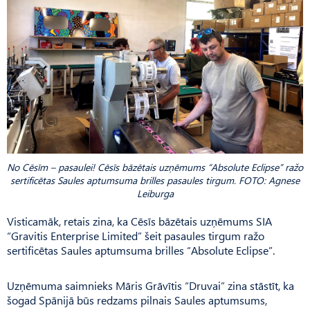
No Cēsīm – pasaulei! Cēsīs bāzētais uzņēmums “Absolute Eclipse” ražo
sertificētas Saules aptumsuma brilles pasaules tirgum. FOTO: Agnese
Leiburga
Visticamāk, retais zina, ka Cēsīs bāzētais uzņēmums SIA
“Gravitis Enterprise Limited” šeit pasaules tirgum ražo
sertificētas Saules aptumsuma brilles “Absolute Eclipse”.
Uzņēmuma saimnieks Mā­ris Grāvītis “Druvai” zina stāstīt, ka
šogad Spānijā būs redzams pilnais Saules aptumsums,