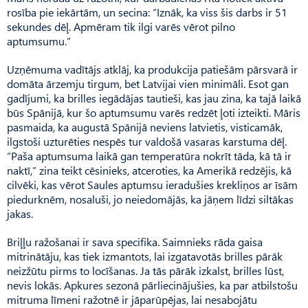
rosība pie iekārtām, un secina: “Iznāk, ka viss šis darbs ir 51
sekundes dēļ. Apmēram tik ilgi varēs vērot pilno
aptumsumu.”
Uzņēmuma vadītājs atklāj, ka produkcija patiešām pārsvarā ir
domāta ārzemju tirgum, bet Latvijai vien minimāli. Esot gan
gadījumi, ka brilles iegādājas tautieši, kas jau zina, ka tajā laikā
būs Spānijā, kur šo aptumsumu varēs redzēt ļoti izteikti. Māris
pasmaida, ka augustā Spānijā neviens latvietis, visticamāk,
ilgstoši uzturēties nespēs tur valdošā vasaras karstuma dēļ.
“Paša aptumsuma laikā gan temperatūra nokrīt tāda, kā tā ir
naktī,” zina teikt cēsinieks, atceroties, ka Amerikā redzējis, kā
cilvēki, kas vērot Saules aptumsu ieradušies krekliņos ar īsām
piedurknēm, nosaluši, jo neiedomājās, ka jāņem līdzi siltākas
jakas.
Briļļu ražošanai ir sava specifika. Saimnieks rāda gaisa
mitrinātāju, kas tiek izmantots, lai izgatavotās brilles pārāk
neizžūtu pirms to locīšanas. Ja tās pārāk izkalst, brilles lūst,
nevis lokās. Apkures sezonā pārliecinājušies, ka par atbilstošu
mitruma līmeni ražotnē ir jāparūpējas, lai nesabojātu