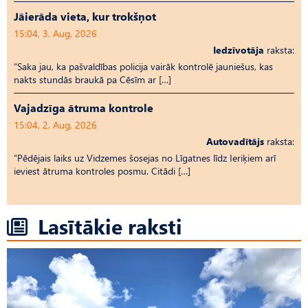
Jāierāda vieta, kur trokšņot
15:04, 3. Aug, 2026
Iedzīvotāja
raksta:
“Saka jau, ka pašvaldības policija vairāk kontrolē jauniešus, kas
nakts stundās braukā pa Cēsīm ar […]
Vajadzīga ātruma kontrole
15:04, 2. Aug, 2026
Autovadītājs
raksta:
“Pēdējais laiks uz Vid­ze­mes šosejas no Līgatnes līdz Ieriķiem arī
ieviest ātruma kontroles posmu. Citādi […]
Lasītākie raksti