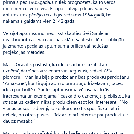
pirmais pēc 1905.gada, un tiek prognozēts, ka to vēros
miljoniem cilvēku visā Eiropā. Latvijā pilnais Saules
aptumsums pēdējo reizi bijis redzams 1954.gadā, bet
nākamais gaidāms vien 2142.gadā.
Vērojot aptumsumu, nedrīkst skatīties tieši Saulē ar
neapbruņotu aci vai caur parastām saulesbrillēm – obligāti
jāizmanto speciālas aptumsuma brilles vai netiešās
projekcijas metodes.
Māris Grāvītis pastāsta, ka ideju šādam specifiskam
uzņēmējdarbības virzienam viņi ieguvuši, redzot ASV
piemēru. “Man jau bija pieredze ar nišas produktu pārdošanu
“Amazo­nē”, kur tirgoju aprīkojumu suņu frizētavām, tāpēc
ideja par brillēm Saules aptumsuma vērošanai likās
interesanta un īstenojama,” paskaidro uzņēmējs, piebilstot, ka
strādāt uz kādiem nišas produktiem esot ļoti interesanti. “No
vienas puses- izdevīgi, jo konkurence tik specifiskā lietā ir
neliela, no otras puses – līdz ar to arī interese par produktu ir
daudz mazāka.”
Māris norāda uz ražotni, kur darbadienas rītā notiek aktīva