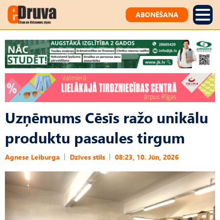
ABONĒŠANA
Uzņēmums Cēsīs ražo unikālu
produktu pasaules tirgum
Agnese Leiburga
Dzīves stils
08:23, 10. Jūn, 2026