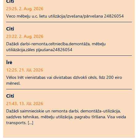
Citi
23:25, 2. Aug, 2026
Veco mēbeļu u.c. lietu utilizācija/izvešana/pārvešana 24826054
Citi
23:22, 2. Aug, 2026
Dažādi darbi-remonta,celtniecība,demontāža, mēbeļu
utiliāzācija,zāles pļaušana24826054
Īrē
12:25, 21. Jūl, 2026
Vēlos īrēt vienistabas vai divistabas dzīvokli cēsīs, līdz 200 eiro
mēnesī.
Citi
21:43, 13. Jūl, 2026
Dažādi saimnieciskie un remonta darbi, demontāža-utilizācija,
sadzīves tehnikas, mēbeļu utilizācija, pagrabu tīrīšana. Visa veida
transports. […]