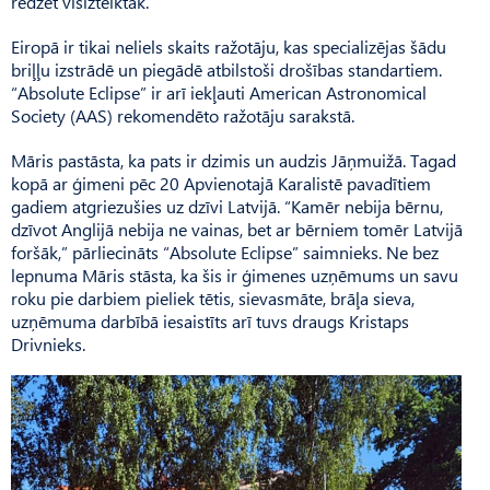
redzēt visizteiktāk.
Eiropā ir tikai neliels skaits ražotāju, kas specializējas šādu
briļļu izstrādē un piegādē atbilstoši drošības standartiem.
“Ab­solute Eclipse” ir arī iekļauti American Astronomical
Society (AAS) rekomendēto ražotāju sarakstā.
Māris pastāsta, ka pats ir dzimis un audzis Jāņmuižā. Tagad
kopā ar ģimeni pēc 20 Apvie­notajā Karalistē pavadītiem
gadiem atgriezušies uz dzīvi Latvijā. “Kamēr nebija bērnu,
dzīvot Anglijā nebija ne vainas, bet ar bērniem tomēr Latvijā
foršāk,” pārliecināts “Absolute Eclipse” saimnieks. Ne bez
lepnuma Māris stāsta, ka šis ir ģimenes uzņēmums un savu
roku pie darbiem pieliek tētis, sievasmāte, brāļa sieva,
uzņēmuma darbībā iesaistīts arī tuvs draugs Kristaps
Drivnieks.