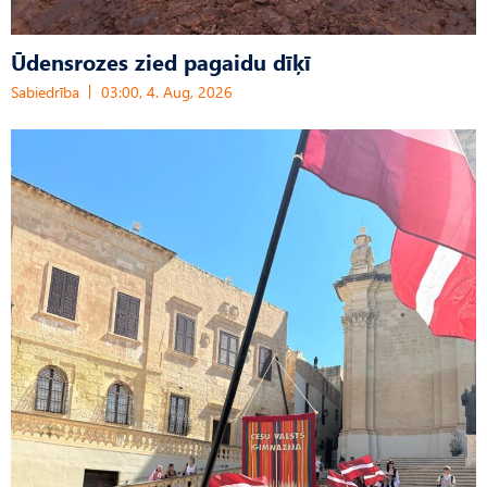
Ūdensrozes zied pagaidu dīķī
Sabiedrība
03:00, 4. Aug, 2026