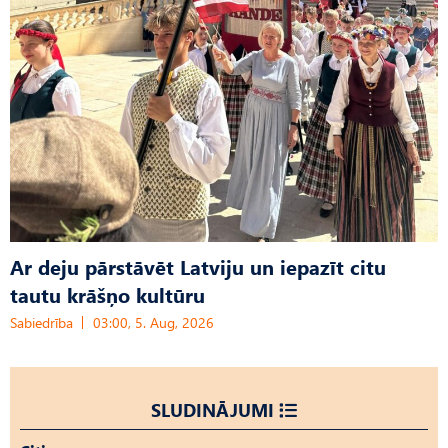
Ar deju pārstāvēt Latviju un iepazīt citu
tautu krāšņo kultūru
Sabiedrība
03:00, 5. Aug, 2026
SLUDINĀJUMI