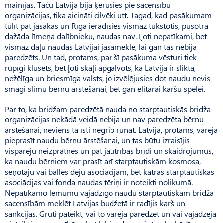
mainījās. Taču Latvija bija ķērusies pie sacensību
organizācijas, tika aicināti cilvēki utt. Tagad, kad pasākumam
tūlīt pat jāsākas un Rīgā ieradīsies vismaz tūkstotis, pusotra
dažāda līmeņa dalībnieku, naudas nav. Ļoti nepatīkami, bet
vismaz daļu naudas Latvijai jāsameklē, lai gan tas nebija
paredzēts. Un tad, protams, par šī pasākuma vēsturi tiek
rūpīgi klusēts, bet ļoti skaļi apgalvots, ka Latvija ir slikta,
nežēlīga un briesmīga valsts, jo izvēlējusies dot naudu nevis
smagi slimu bērnu ārstēšanai, bet gan elitārai kāršu spēlei.
Par to, ka bridžam paredzētā nauda no starptautiskās bridža
organizācijas nekādā veidā nebija un nav paredzēta bērnu
ārstēšanai, neviens tā īsti negrib runāt. Latvija, protams, varēja
pieprasīt naudu bērnu ārstēšanai, un tas būtu izraisījis
vispārēju neizpratnes un pat jautrības brīdi un skaidrojumus,
ka naudu bērniem var prasīt arī starptautiskām kosmosa,
sēņotāju vai balles deju asociācijām, bet katras starptautiskas
asociācijas vai fonda naudas tēriņi ir noteikti nolikumā.
Nepatīkamo lēmumu vajadzīgo naudu starptautiskām bridža
sacensībām meklēt Latvijas budžetā ir radījis karš un
sankcijas. Grūti pateikt, vai to varēja paredzēt un vai vajadzēja