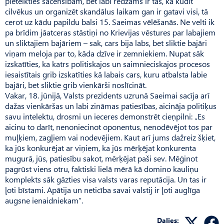
pieteikties sacensībām, bet labi redzams ir tas, ka kūdīt
cilvēkus un organizēt skandālus laikam gan ir gatavi visi, tā
cerot uz kādu papildu balsi 15. Saeimas vēlēšanās. Ne velti ik
pa brīdim jāatceras stāstiņi no Krievijas vēstures par labajiem
un sliktajiem bajāriem – sak, cars bija labs, bet sliktie bajāri
viņam meloja par to, kāda dzīve ir zemniekiem. Nupat sāk
izskatīties, ka katrs politiskajos un saimnieciskajos procesos
iesaistītais grib izskatīties kā labais cars, kuru atbalsta labie
bajāri, bet sliktie grib vienkārši noslīcināt.
Vakar, 18. jūnijā, Valsts prezidents uzrunā Saeimai sacīja arī
dažas vienkāršas un labi zināmas patiesības, aicināja politiķus
savu intelektu, drosmi un ieceres demonstrēt cieņpilni: „Es
aicinu to darīt, nenoniecinot oponentus, nenodēvējot tos par
muļķiem, zagļiem vai nodevējiem. Kaut arī jums dažreiz šķiet,
ka jūs konkurējat ar viņiem, ka jūs mērķējat konkurenta
mugurā, jūs, patiesību sakot, mērķējat paši sev. Mēģinot
pagrūst viens otru, faktiski lielā mērā kā domino kauliņu
komplekts sāk gāzties visa valsts varas reputācija. Un tas ir
ļoti bīstami. Apātija un neticība savai valstij ir ļoti auglīga
augsne ienaidniekam”.
Dalies: