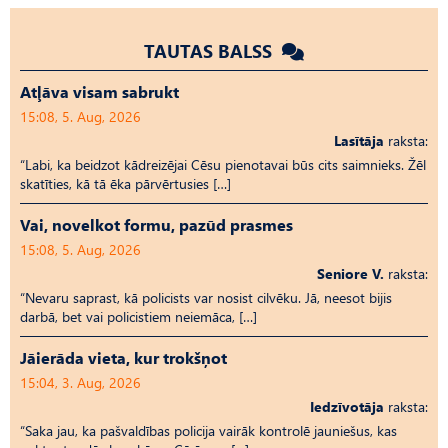
TAUTAS BALSS
Atļāva visam sabrukt
15:08, 5. Aug, 2026
Lasītāja
raksta:
“Labi, ka beidzot kādreizējai Cēsu pienotavai būs cits saimnieks. Žēl
skatīties, kā tā ēka pārvērtusies […]
Vai, novelkot formu, pazūd prasmes
15:08, 5. Aug, 2026
Seniore V.
raksta:
“Nevaru saprast, kā policists var nosist cilvēku. Jā, neesot bijis
darbā, bet vai policistiem neiemāca, […]
Jāierāda vieta, kur trokšņot
15:04, 3. Aug, 2026
Iedzīvotāja
raksta:
“Saka jau, ka pašvaldības policija vairāk kontrolē jauniešus, kas