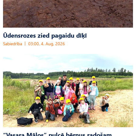
Ūdensrozes zied pagaidu dīķī
Sabiedrība
03:00, 4. Aug, 2026
“Vasara Mālos” pulcē bērnus radošam