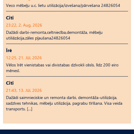
Veco mēbeļu u.c. lietu utilizācija/izvešana/pārvešana 24826054
Citi
23:22, 2. Aug, 2026
Dažādi darbi-remonta,celtniecība,demontāža, mēbeļu
utiliāzācija,zāles pļaušana24826054
Īrē
12:25, 21. Jūl, 2026
Vēlos īrēt vienistabas vai divistabas dzīvokli cēsīs, līdz 200 eiro
mēnesī.
Citi
21:43, 13. Jūl, 2026
Dažādi saimnieciskie un remonta darbi, demontāža-utilizācija,
sadzīves tehnikas, mēbeļu utilizācija, pagrabu tīrīšana. Visa veida
transports. […]