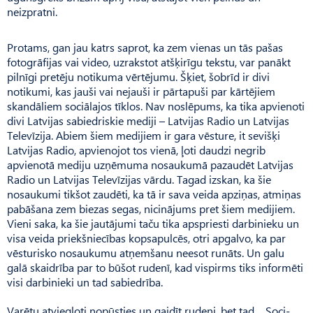
neizpratni.
Protams, gan jau katrs saprot, ka zem vienas un tās pašas
fotogrāfijas vai video, uzrakstot atšķirīgu tekstu, var panākt
pilnīgi pretēju notikuma vērtējumu. Šķiet, šobrīd ir divi
notikumi, kas jauši vai nejauši ir pārtapuši par kārtējiem
skandāliem sociālajos tīklos. Nav noslēpums, ka tika apvienoti
divi Latvijas sabiedriskie mediji – Latvijas Radio un Latvijas
Televīzija. Abiem šiem medijiem ir gara vēsture, it sevišķi
Latvijas Radio, apvienojot tos vienā, ļoti daudzi negrib
apvienotā mediju uzņēmuma nosaukumā pazaudēt Latvijas
Radio un Latvijas Televīzijas vārdu. Tagad izskan, ka šie
nosaukumi tikšot zaudēti, ka tā ir sava veida apziņas, atmiņas
pabāšana zem biezas segas, nicinājums pret šiem medijiem.
Vieni saka, ka šie jautājumi taču tika apspriesti darbinieku un
visa veida priekšniecības kopsapulcēs, otri apgalvo, ka par
vēsturisko nosaukumu atņemšanu neesot runāts. Un galu
galā skaidrība par to būšot rudenī, kad vispirms tiks informēti
visi darbinieki un tad sabiedrība.
Varētu atviegloti nopūsties un gaidīt rudeni, bet tad… Soci­