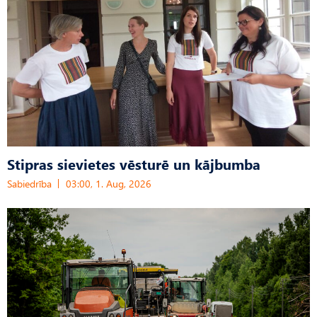
Stipras sievietes vēsturē un kājbumba
Sabiedrība
03:00, 1. Aug, 2026