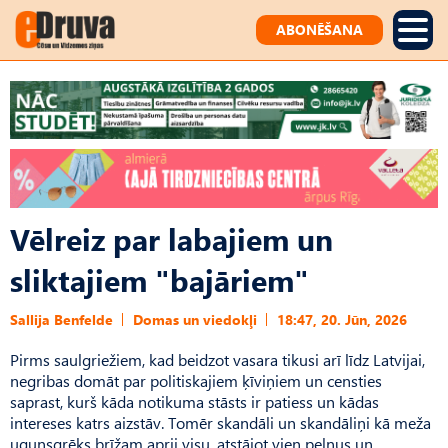
ABONĒŠANA
Vēlreiz par labajiem un
sliktajiem "bajāriem"
Sallija Benfelde
Domas un viedokļi
18:47, 20. Jūn, 2026
Pirms saulgriežiem, kad beidzot vasara tikusi arī līdz Latvijai,
negribas domāt par politiskajiem ķīviņiem un censties
saprast, kurš kāda notikuma stāsts ir patiess un kādas
intereses katrs aizstāv. Tomēr skandāli un skandāliņi kā meža
ugunsgrēks brīžam aprij visu, atstājot vien pelnus un