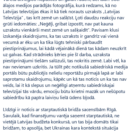
ālajos medijos parādījās foto­grāfija, kurā redzams, kā no
Latvijas televīzijas ēkas it kā tiek norauts uzraksts „Latvijas
Televīzija” , tas krīt zemē un sašķīst. Ļoti daudzu reakciju nav
grūti iedomāties: „Neģēļi, gribat izpostīt, nav pat kauna
uzrakstu vienkārši mest zemē un sašķaidīt”. Pavisam klusi
izskanēja skaidrojums, ka tas uzraksts ir gandrīz vai vienā
vecumā ar ēku un ka tika lūgts tehniski pārbaudīt
piestiprinājumus, lai kādā vējainākā dienā tas kādam neuzkrīt
uz galvas. Kad strādnieks ķēries pie šī darba, uzraksta
piestiprinājumi tiešām salūzuši, tas nokritis zemē. Labi vēl, ka
nav nevienam uzkritis. Ja tūlīt pēc notikušā sabiedriskā medija
portāls būtu publicējis nelielu reportāžu pirmajā lapā ar labi
saprotamu skaidrojumu, kāpēc un kā tas noticis un ka tas nav
veids, lai it kā slepus un neģēlīgi atņemtu sabiedriskajai
televīzijai tās vārdu, emociju būtu krietni mazāk un nešūpotu
sabiedrību kā papīra laiviņu lielā ūdens bļodā.
Līdzīgi ir noticis ar starptautiskā bridža sacensībām Rīgā.
Savulaik, kad finansējumu varēja saņemt starptautiskā, ne
vietējā Latvijas budžeta konkursā, un tas bija domāts tikai
bridžam, to apsolīja, bet Ukrainas kara kontekstā situācija