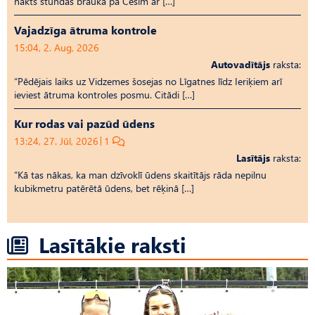
nakts stundās braukā pa Cēsīm ar […]
Vajadzīga ātruma kontrole
15:04, 2. Aug, 2026
Autovadītājs
raksta:
“Pēdējais laiks uz Vid­ze­mes šosejas no Līgatnes līdz Ieriķiem arī
ieviest ātruma kontroles posmu. Citādi […]
Kur rodas vai pazūd ūdens
13:24, 27. Jūl, 2026
1
Lasītājs
raksta:
“Kā tas nākas, ka man dzīvoklī ūdens skaitītājs rāda nepilnu
kubikmetru patērētā ūdens, bet rēķinā […]
Lasītākie raksti