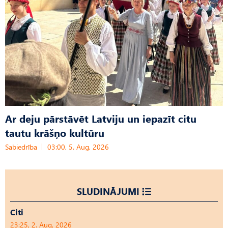
Ar deju pārstāvēt Latviju un iepazīt citu
tautu krāšņo kultūru
Sabiedrība
03:00, 5. Aug, 2026
SLUDINĀJUMI
Citi
23:25, 2. Aug, 2026