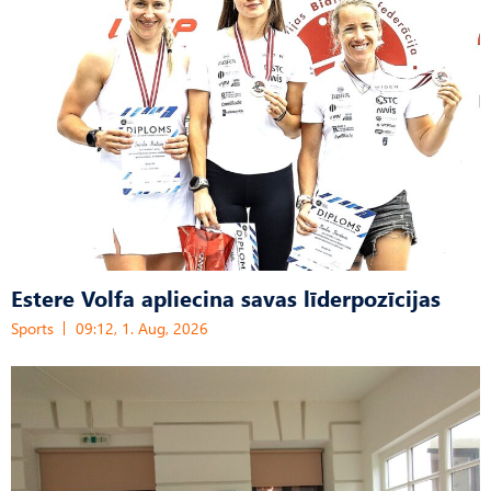
Estere Volfa apliecina savas līderpozīcijas
Sports
09:12, 1. Aug, 2026