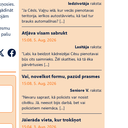
Iedzīvotāja
raksta:
kņosies.
gādināt
“Ja Cēsīs, Vaļņu ielā, kur vecās pienotavas
rojām
teritorija, ierīkos autostāvvietu, kā tad tur
brauks automašīnas? […]
d esmu
Atļāva visam sabrukt
o pašu
15:08, 5. Aug, 2026
Lasītāja
raksta:
“Labi, ka beidzot kādreizējai Cēsu pienotavai
būs cits saimnieks. Žēl skatīties, kā tā ēka
pārvērtusies […]
Vai, novelkot formu, pazūd prasmes
15:08, 5. Aug, 2026
Seniore V.
raksta:
“Nevaru saprast, kā policists var nosist
cilvēku. Jā, neesot bijis darbā, bet vai
policistiem neiemāca, […]
Jāierāda vieta, kur trokšņot
15:04, 3. Aug, 2026