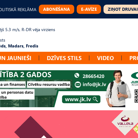
ABONĒŠANA
E-AVĪZE
ZIŅOT DRUVAI
OLITISKĀ REKLĀMA
jš 5.3 m/s, R-DR vēja virziens
sts
ēds, Madars, Fredis
UN JAUNIEŠI
DZĪVES STILS
VIDEO
PR