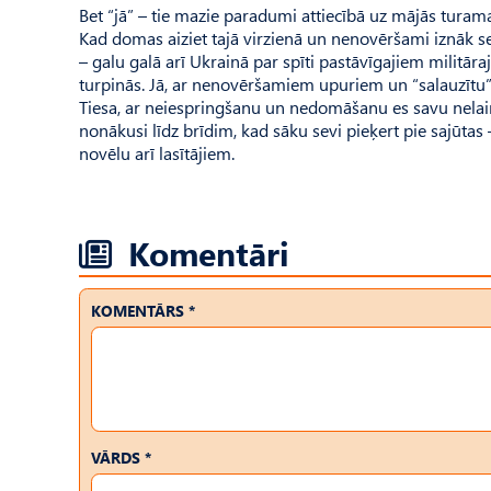
Bet “jā” – tie mazie paradumi attiecībā uz mājās turam
Kad domas aiziet tajā virzienā un nenovēršami iznāk 
– galu galā arī Ukrainā par spīti pastāvīgajiem militā
turpinās. Jā, ar nenovēršamiem upuriem un “salauzītu”
Tiesa, ar neiespringšanu un nedomāšanu es savu nelaim
nonākusi līdz brīdim, kad sāku sevi pieķert pie sajūtas
novēlu arī lasītājiem.
Komentāri
KOMENTĀRS *
VĀRDS *