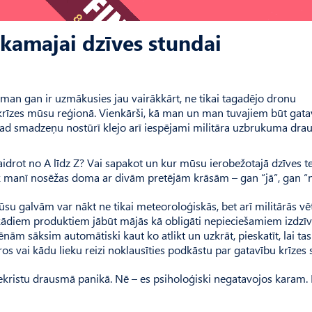
ākamajai dzīves stundai
 man gan ir uzmākusies jau vairākkārt, ne tikai tagadējo dronu
 krīzes mūsu reģionā. Vienkārši, kā man un man tuvajiem būt gat
 smadzeņu nostūrī klejo arī iespējami militāra uzbrukuma drau
idrot no A līdz Z? Vai sapakot un kur mūsu ierobežotajā dzīves t
k manī nosēžas doma ar divām pretējām krāsām – gan “jā”, gan “n
u galvām var nākt ne tikai meteoroloģiskās, bet arī militārās vēt
 kādiem produktiem jābūt mājās kā obligāti nepieciešamiem izdzī
ēnām sāksim automātiski kaut ko atlikt un uzkrāt, pieskatīt, lai tas
ros vai kādu lieku reizi noklausīties podkāstu par gatavību krīzes 
ai nekristu drausmā panikā. Nē – es psiholoģiski negatavojos karam.