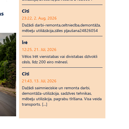
Citi
as
23:22, 2. Aug, 2026
Dažādi darbi-remonta,celtniecība,demontāža,
mēbeļu utiliāzācija,zāles pļaušana24826054
Īrē
12:25, 21. Jūl, 2026
Vēlos īrēt vienistabas vai divistabas dzīvokli
cēsīs, līdz 200 eiro mēnesī.
Citi
21:43, 13. Jūl, 2026
Dažādi saimnieciskie un remonta darbi,
demontāža-utilizācija, sadzīves tehnikas,
mēbeļu utilizācija, pagrabu tīrīšana. Visa veida
transports. […]