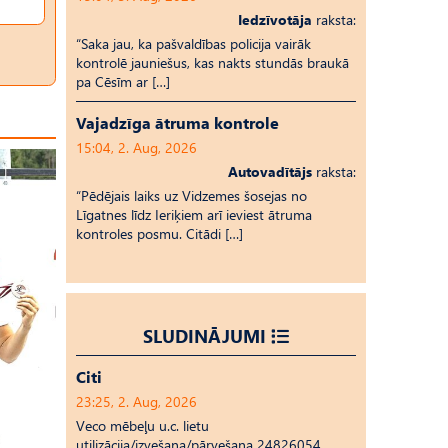
Iedzīvotāja
raksta:
“Saka jau, ka pašvaldības policija vairāk
kontrolē jauniešus, kas nakts stundās braukā
pa Cēsīm ar […]
Vajadzīga ātruma kontrole
15:04, 2. Aug, 2026
Autovadītājs
raksta:
“Pēdējais laiks uz Vid­ze­mes šosejas no
Līgatnes līdz Ieriķiem arī ieviest ātruma
kontroles posmu. Citādi […]
SLUDINĀJUMI
Citi
23:25, 2. Aug, 2026
Veco mēbeļu u.c. lietu
utilizācija/izvešana/pārvešana 24826054