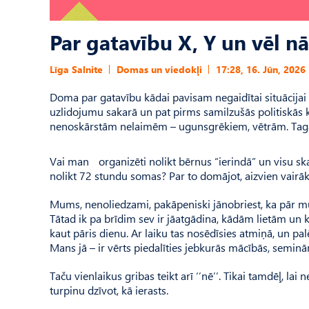
Par gatavību X, Y un vēl n
Līga Salnite
Domas un viedokļi
17:28, 16. Jūn, 2026
Doma par gatavību kādai pavisam negaidītai situācijai
uzlidojumu sakarā un pat pirms samilzušās politiskās
nenoskārstām nelaimēm – ugunsgrēkiem, vētrām. Tagad
Vai man organizēti nolikt bērnus “ierindā” un visu ska
nolikt 72 stundu somas? Par to domājot, aizvien vairā
Mums, nenoliedzami, pakāpeniski jānobriest, ka pār mūs
Tātad ik pa brīdim sev ir jāatgādina, kādām lietām un
kaut pāris dienu. Ar laiku tas nosēdīsies atmiņā, un pal
Mans jā – ir vērts piedalīties jebkurās mācībās, seminā
Taču vienlaikus gribas teikt arī ‘’nē’’. Tikai tamdēļ, l
turpinu dzīvot, kā ierasts.