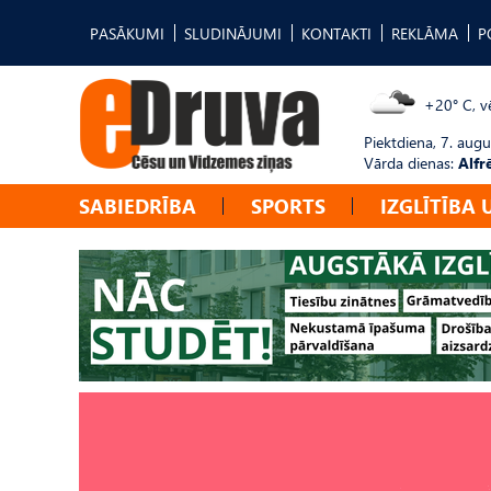
PASĀKUMI
SLUDINĀJUMI
KONTAKTI
REKLĀMA
P
+20° C, vē
Piektdiena, 7. augu
Vārda dienas:
Alfr
SABIEDRĪBA
SPORTS
IZGLĪTĪBA 