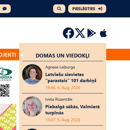
PIESLĒGTIES
OJEKTI
DOMAS UN VIEDOKĻI
Agnese Leiburga
Latviešu sievietes
“parastais” 101 darbiņš
19:46, 6. Aug, 2026
Iveta Rozentāle
Piebalgā sākās, Valmierā
turpinās
15:07, 5. Aug, 2026