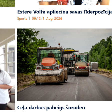
Estere Volfa apliecina savas līderpozīcij
Sports
09:12, 1. Aug, 2026
Ceļa darbus pabeigs šoruden