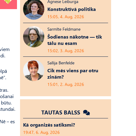
Agnese Leiburga
Konstruktīvā politika
15:05, 4. Aug, 2026
Sarmīte Feldmane
Šodienas nākotne — tik
tālu nu esam
aviem
15:02, 3. Aug, 2026
di.
Sallija Benfelde
Cik mēs viens par otru
elpā
zinām?
ē”.
15:01, 2. Aug, 2026
ras.
vošanai
 būtu.
stundai.
TAUTAS BALSS
 Nē – es
Kā organizēs satiksmi?
19:47, 6. Aug, 2026