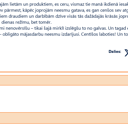
ajām lietām un produktiem, es ceru, vismaz tie manā ikdienā iesa
sev pārmest, kāpēc joprojām neesmu gatava, es gan cenšos sev at
rajiem draudiem un darbībām dzīve visās tās dažādajās krāsās jop
 dienas režīmu, bet tomēr.
i nenovērsīšu – tikai šajā mirklī izslēgšu to no galvas. Un taga
 – obligāto mājasdarbu neesmu izdarījusi. Centīšos laboties! Un t
Dalies: