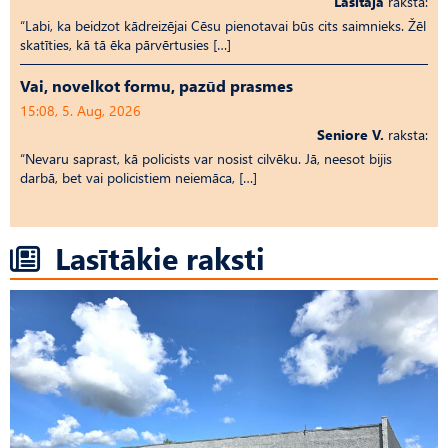
Lasītāja
raksta:
“Labi, ka beidzot kādreizējai Cēsu pienotavai būs cits saimnieks. Žēl
skatīties, kā tā ēka pārvērtusies […]
Vai, novelkot formu, pazūd prasmes
15:08, 5. Aug, 2026
Seniore V.
raksta:
“Nevaru saprast, kā policists var nosist cilvēku. Jā, neesot bijis
darbā, bet vai policistiem neiemāca, […]
Lasītākie raksti