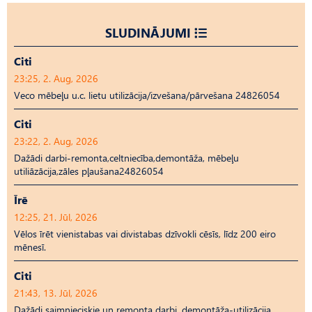
SLUDINĀJUMI
Citi
23:25, 2. Aug, 2026
Veco mēbeļu u.c. lietu utilizācija/izvešana/pārvešana 24826054
Citi
23:22, 2. Aug, 2026
Dažādi darbi-remonta,celtniecība,demontāža, mēbeļu
utiliāzācija,zāles pļaušana24826054
Īrē
12:25, 21. Jūl, 2026
Vēlos īrēt vienistabas vai divistabas dzīvokli cēsīs, līdz 200 eiro
mēnesī.
Citi
21:43, 13. Jūl, 2026
Dažādi saimnieciskie un remonta darbi, demontāža-utilizācija,