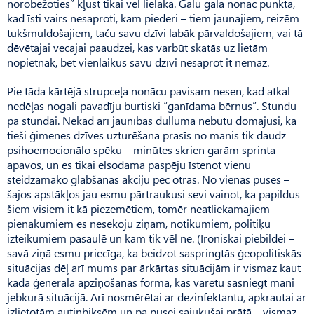
norobežoties” kļūst tikai vēl lielāka. Galu galā nonāc punktā,
kad īsti vairs nesaproti, kam piederi – tiem jaunajiem, reizēm
tukš­muldošajiem, taču savu dzīvi labāk pārvaldošajiem, vai tā
dēvētajai vecajai paaudzei, kas varbūt skatās uz lietām
nopietnāk, bet vienlaikus savu dzīvi nesaprot it nemaz.
Pie tāda kārtējā strupceļa nonācu pavisam nesen, kad atkal
nedēļas nogali pavadīju burtiski “ganīdama bērnus”. Stundu
pa stundai. Nekad arī jaunības dullumā nebūtu domājusi, ka
tieši ģimenes dzīves uzturēšana prasīs no manis tik daudz
psihoemocionālo spēku – minūtes skrien garām sprinta
apavos, un es tikai elsodama paspēju īstenot vienu
steidzamāko glābšanas akciju pēc otras. No vienas puses –
šajos apstākļos jau esmu pārtraukusi sevi vainot, ka papildus
šiem visiem it kā piezemētiem, tomēr neatliekamajiem
pienākumiem es nesekoju ziņām, notikumiem, politiķu
izteikumiem pasaulē un kam tik vēl ne. (Ironiskai piebildei –
savā ziņā esmu priecīga, ka beidzot saspringtās ģeopolitiskās
situācijas dēļ arī mums par ārkārtas situācijām ir vismaz kaut
kāda ģenerāla apziņošanas forma, kas varētu sasniegt mani
jebkurā situācijā. Arī nosmērētai ar dezinfektantu, apkrautai ar
izlietotām autiņbiksēm un pa pusei sajukušai prātā – vismaz