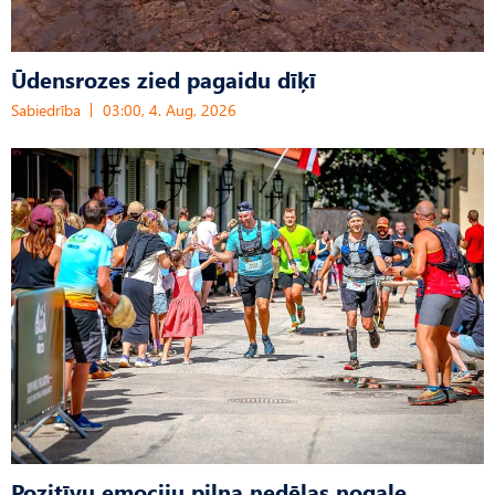
Ūdensrozes zied pagaidu dīķī
Sabiedrība
03:00, 4. Aug, 2026
Pozitīvu emociju pilna nedēļas nogale