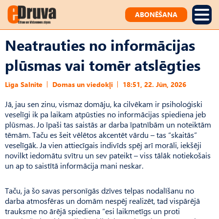
ABONĒŠANA
Neatrauties no informācijas
plūsmas vai tomēr atslēgties
Līga Salnite
Domas un viedokļi
18:51, 22. Jūn, 2026
Jā, jau sen zinu, vismaz domāju, ka cilvēkam ir psiholoģiski
veselīgi ik pa laikam atpūsties no informācijas spiediena jeb
plūsmas. Jo īpaši tas sais­tās ar darba īpatnībām un noteiktām
tēmām. Taču es šeit vēlētos akcentēt vārdu – tas “skaitās”
veselīgāk. Ja vien attiecīgais indivīds spēj arī morāli, iekšēji
novilkt iedomātu svītru un sev pateikt – viss tālāk notiekošais
un ap to saistītā informācija mani neskar.
Taču, ja šo savas personīgās dzīves telpas nodalīšanu no
darba atmosfēras un domām nespēj realizēt, tad vispārējā
trauksme no ārējā spiediena “esi laikmetīgs un proti