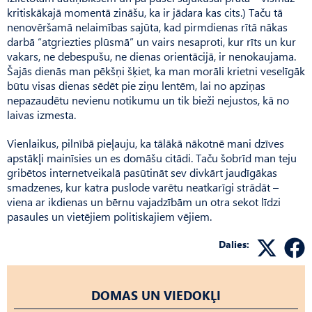
kritiskākajā momentā zināšu, ka ir jādara kas cits.) Taču tā
nenovēršamā nelaimības sajūta, kad pirmdienas rītā nākas
darbā “atgriezties plūsmā” un vairs nesaproti, kur rīts un kur
vakars, ne debespušu, ne dienas orientācijā, ir nenokaujama.
Šajās dienās man pēkšņi šķiet, ka man morāli krietni veselīgāk
būtu visas dienas sēdēt pie ziņu lentēm, lai no apziņas
nepazaudētu nevienu notikumu un tik bieži nejustos, kā no
laivas izmesta.
Vienlaikus, pilnībā pieļauju, ka tālākā nākotnē mani dzīves
apstākļi mainīsies un es domāšu citādi. Taču šobrīd man teju
gribētos internetveikalā pasūtināt sev divkārt jaudīgākas
smadzenes, kur katra puslode varētu neatkarīgi strādāt –
viena ar ikdienas un bērnu vajadzībām un otra sekot līdzi
pasaules un vietējiem politiskajiem vējiem.
Dalies:
DOMAS UN VIEDOKĻI