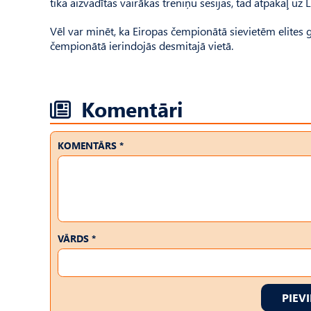
tika aizvadītas vairākas treniņu sesijas, tad atpakaļ uz
Vēl var minēt, ka Eiropas čempionātā sievietēm elites 
čempionātā ierindojās desmitajā vietā.
Komentāri
KOMENTĀRS *
VĀRDS *
PIEV