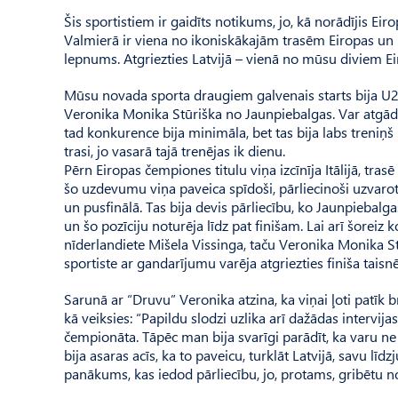
Šis sportistiem ir gaidīts notikums, jo, kā norādījis E
Valmierā ir viena no ikoniskākajām trasēm Eiropas un p
lepnums. Atgriezties Latvijā – vienā no mūsu diviem Eir
Mūsu novada sporta draugiem galvenais starts bija U
Veronika Monika Stūriška no Jaunpiebalgas. Var atgādinā
tad konkurence bija minimāla, bet tas bija labs treniņš
trasi, jo vasarā tajā trenējas ik dienu.
Pērn Eiropas čempiones titulu viņa izcīnīja Itālijā, tra
šo uzdevumu viņa paveica spīdoši, pārliecinoši uzvarot v
un pusfinālā. Tas bija devis pārliecību, ko Jaunpiebalga
un šo pozīciju noturēja līdz pat finišam. Lai arī šorei
nīderlandiete Mišela Vissinga, taču Veronika Monika Stūr
sportiste ar gandarījumu varēja atgriezties finiša tais
Sarunā ar “Druvu” Veronika atzina, ka viņai ļoti patīk b
kā veiksies: “Papildu slodzi uzlika arī dažādas intervija
čempionāta. Tāpēc man bija svarīgi parādīt, ka varu ne 
bija asaras acīs, ka to paveicu, turklāt Latvijā, savu lī
panākums, kas iedod pārliecību, jo, protams, gribētu n