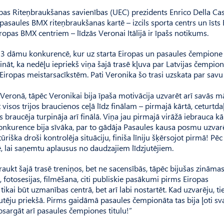
iropas Riteņbraukšanas savienības (UEC) prezidents Enrico Della Cas
asaules BMX riteņbraukšanas kartē – izcils sporta centrs un īsts 
opas BMX centriem – līdzās Veronai Itālijā ir īpašs notikums.
23 dāmu konkurencē, kur uz starta Eiropas un pasaules čempione
t, ka nedēļu iepriekš viņa šajā trasē kļuva par Latvijas čempioni,
 Eiropas meistarsacīkstēm. Pati Veronika šo trasi uzskata par sav
sē Veronā, tāpēc Veronikai bija īpaša motivācija uzvarēt arī savās m
isos trijos braucienos ceļā līdz finālam – pirmajā kārtā, ceturtdaļ
s braucēja turpināja arī finālā. Viņa jau pirmajā virāžā iebrauca kā
z konkurence bija sīvāka, par to gādāja Pasaules kausa posmu uzvar
iška droši kontrolēja situāciju, finiša līniju šķērsojot pirmā! Pē
nē, lai saņemtu aplausus no daudzajiem līdzjutējiem.
raukt šajā trasē treniņos, bet ne sacensībās, tāpēc bijušas zināma
s, fotosesijas, filmēšana, citi publiskie pasākumi pirms Eiropas
tikai būt uzmanības centrā, bet arī labi nostartēt. Kad uzvarēju, t
dzjutēju priekšā. Pirms gaidāmā pasaules čempionāta tas bija ļoti sv
osargāt arī pasaules čempiones titulu!”