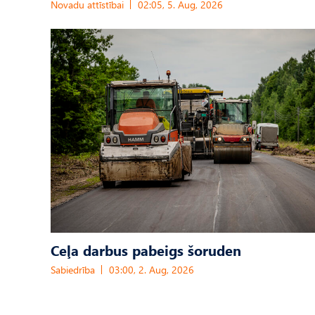
Novadu attīstībai
02:05, 5. Aug, 2026
Ceļa darbus pabeigs šoruden
Sabiedrība
03:00, 2. Aug, 2026