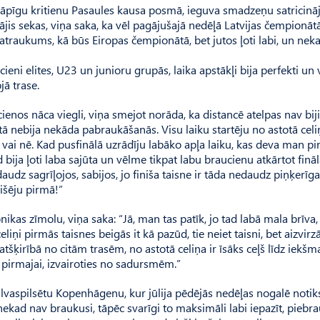
 sāpīgu kritienu Pasaules kausa posmā, ieguva smadzeņu satricin
stājis sekas, viņa saka, ka vēl pagājušajā nedēļā Latvijas čempionāt
satraukums, kā būs Eiropas čempionātā, bet jutos ļoti labi, un neka
eni elites, U23 un junioru grupās, laika apstākļi bija perfekti un 
jā trase.
ienos nāca viegli, viņa smejot norāda, ka distancē atelpas nav biji
tā nebija nekāda pabraukāšanās. Visu laiku startēju no astotā celi
es vai nē. Kad pusfinālā uzrādīju labāko apļa laiku, kas deva man p
tad bija ļoti laba sajūta un vēlme tikpat labu braucienu atkārtot fināl
daudz sagrīļojos, sabijos, jo finiša taisne ir tāda nedaudz piņķerīg
išēju pirmā!”
onikas zīmolu, viņa saka: “Jā, man tas patīk, jo tad labā mala brīva
liņi pirmās taisnes beigās it kā pazūd, tie neiet taisni, bet aizvirz
e, atšķirībā no citām trasēm, no astotā celiņa ir īsāks ceļš līdz iekšm
pirmajai, izvairoties no sadursmēm.”
lvaspilsētu Kopenhāgenu, kur jūlija pēdējās nedēļas nogalē notik
nekad nav braukusi, tāpēc svarīgi to maksimāli labi iepazīt, piebra