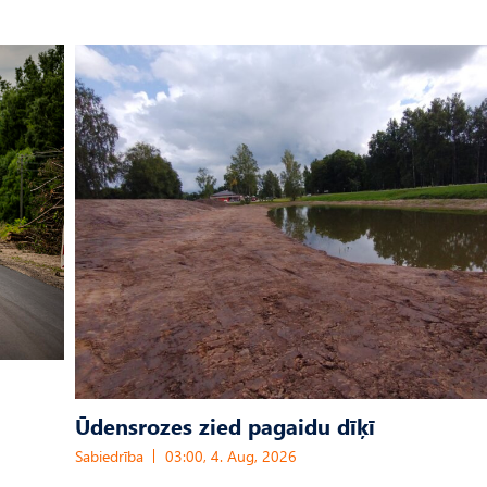
Ūdensrozes zied pagaidu dīķī
Sabiedrība
03:00, 4. Aug, 2026