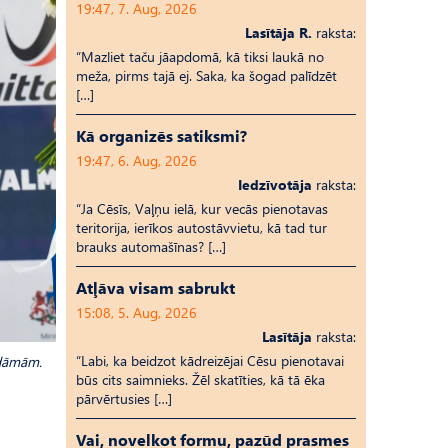
19:47, 7. Aug, 2026
Lasītāja R.
raksta:
“Mazliet taču jāapdomā, kā tiksi laukā no
meža, pirms tajā ej. Saka, ka šogad palīdzēt
[…]
Kā organizēs satiksmi?
19:47, 6. Aug, 2026
Iedzīvotāja
raksta:
“Ja Cēsīs, Vaļņu ielā, kur vecās pienotavas
teritorija, ierīkos autostāvvietu, kā tad tur
brauks automašīnas? […]
Atļāva visam sabrukt
15:08, 5. Aug, 2026
Lasītāja
raksta:
“Labi, ka beidzot kādreizējai Cēsu pienotavai
 dāmām.
būs cits saimnieks. Žēl skatīties, kā tā ēka
pārvērtusies […]
Vai, novelkot formu, pazūd prasmes