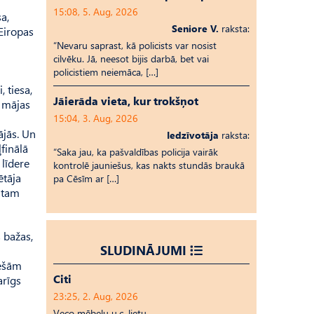
15:08, 5. Aug, 2026
a,
Seniore V.
raksta:
Eiropas
“Nevaru saprast, kā policists var nosist
cilvēku. Jā, neesot bijis darbā, bet vai
policistiem neiemāca, […]
 tiesa,
Jāierāda vieta, kur trokšņot
u mājas
15:04, 3. Aug, 2026
ājās. Un
Iedzīvotāja
raksta:
finālā
“Saka jau, ka pašvaldības policija vairāk
 līdere
kontrolē jauniešus, kas nakts stundās braukā
ētāja
pa Cēsīm ar […]
c tam
s bažas,
SLUDINĀJUMI
iešām
Citi
arīgs
23:25, 2. Aug, 2026
Veco mēbeļu u.c. lietu