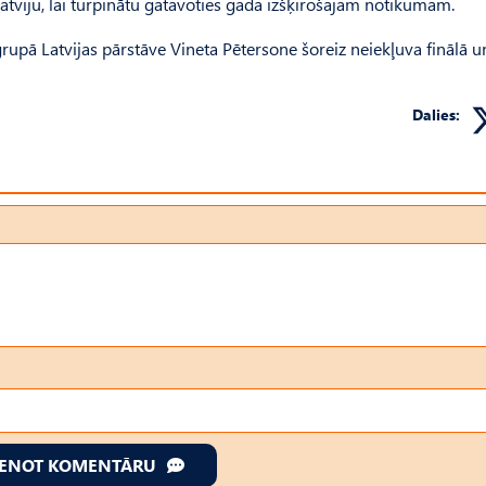
 Latviju, lai turpinātu gatavoties gada izšķirošajam notikumam.
grupā Latvijas pārstāve Vineta Pētersone šoreiz neiekļuva finālā u
Dalies:
IENOT KOMENTĀRU