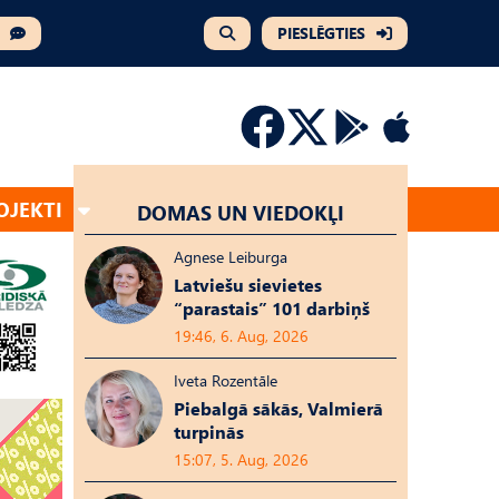
PIESLĒGTIES
OJEKTI
DOMAS UN VIEDOKĻI
Agnese Leiburga
Latviešu sievietes
“parastais” 101 darbiņš
19:46, 6. Aug, 2026
Iveta Rozentāle
Piebalgā sākās, Valmierā
turpinās
15:07, 5. Aug, 2026