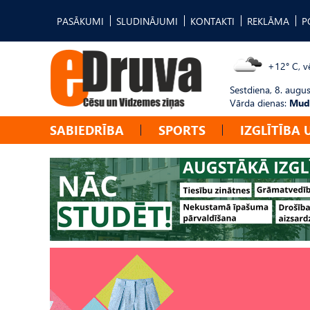
PASĀKUMI
SLUDINĀJUMI
KONTAKTI
REKLĀMA
P
+12° C, vē
Sestdiena, 8. augus
Vārda dienas:
Mudī
SABIEDRĪBA
SPORTS
IZGLĪTĪBA 