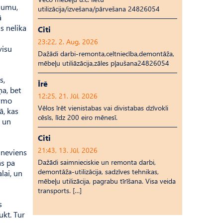
ājumu,
utilizācija/izvešana/pārvešana 24826054
ā
s nelika
Citi
23:22, 2. Aug, 2026
visu
Dažādi darbi-remonta,celtniecība,demontāža,
mēbeļu utiliāzācija,zāles pļaušana24826054
s,
Īrē
ņa, bet
12:25, 21. Jūl, 2026
irmo
Vēlos īrēt vienistabas vai divistabas dzīvokli
ā, kas
cēsīs, līdz 200 eiro mēnesī.
a un
Citi
21:43, 13. Jūl, 2026
, neviens
Dažādi saimnieciskie un remonta darbi,
ās pa
demontāža-utilizācija, sadzīves tehnikas,
alai, un
mēbeļu utilizācija, pagrabu tīrīšana. Visa veida
transports. […]
s
ukt. Tur