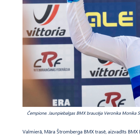
Čempione. Jaunpiebalgas BMX braucēja Veronika Monika Stū
Valmierā, Māra Štromberga BMX trasē, aizvadīts BMX Ei