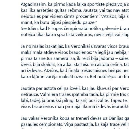
Atgādināsim, ka pirms kāda laika sportiste piedzīvoja
kas lika ārstēties gultas režīmā. Jautāta, vai tas nav at
nejutusies par visiem simts procentiem: “Atzīšos, bija 
manīt, ka būtu bijusi piespiedu pauze.”
Sestdien, kad Eiropas čempionātā notika galvenie brauci
noteica tikai katra sportista veikums, nevis vējš vai slap
Ja no malas izskatījās, ka Veronikai uzvaras visos brauc
maksimāla atdeve visos braucienos: “Viegli jau nebija, 
pirmā taisne tur samērā īsa, ik reizi bija jādomā – sai
izvēli, bija skaidrs, ka atkal startēšu no astotā celiņa, 
arī izdevās. Atzīšos, kad finālā trešās taisnes beigās ne
katra kļūme varēja maksāt uzvaru. Bet noturējos un fin
Jautāta par astotā celiņa izvēli, kas jau kļuvusi par Ver
netraucē. Valmierā trases īpatnība tāda, ka pirmie trīs ce
labi, tādēļ, ja brauksi pilnīgi taisni, būsi zālītē. Tāpēc t
visos braucienos man pirmajā līkumā izdevās iebraukt 
Jau vakar Veronika kopā ar treneri devās uz Dānijas ga
pasaules čempionāts. Viņa pastāstīja, ka šajā trasē vēl 