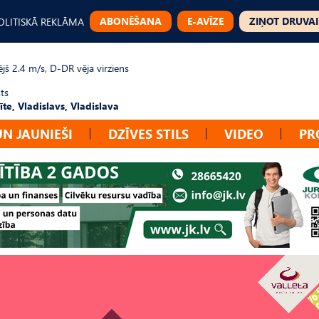
ABONĒŠANA
E-AVĪZE
ZIŅOT DRUVAI
OLITISKĀ REKLĀMA
jš 2.4 m/s, D-DR vēja virziens
ts
te, Vladislavs, Vladislava
UN JAUNIEŠI
DZĪVES STILS
VIDEO
PR