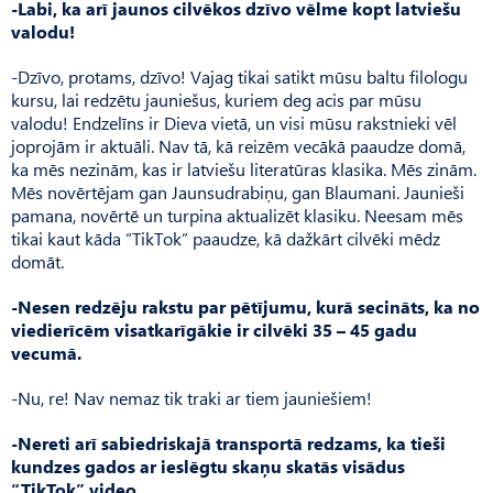
-Labi, ka arī jaunos cilvēkos dzīvo vēlme kopt latviešu
valodu!
-Dzīvo, protams, dzīvo! Va­jag tikai satikt mūsu baltu filologu
kursu, lai redzētu jauniešus, kuriem deg acis par mūsu
valodu! Endzelīns ir Dieva vietā, un visi mūsu rakstnieki vēl
joprojām ir aktuāli. Nav tā, kā reizēm vecākā paaudze domā,
ka mēs nezinām, kas ir latviešu literatūras klasika. Mēs zinām.
Mēs novērtējam gan Jaunsudra­biņu, gan Blaumani. Jaunieši
pamana, novērtē un turpina aktualizēt klasiku. Neesam mēs
tikai kaut kāda “TikTok” paaudze, kā dažkārt cilvēki mēdz
domāt.
-Nesen redzēju rakstu par pētījumu, kurā secināts, ka no
viedierīcēm visatkarīgākie ir cilvēki 35 – 45 gadu
vecumā.
-Nu, re! Nav nemaz tik traki ar tiem jauniešiem!
-Nereti arī sabiedriskajā transportā redzams, ka tieši
kundzes gados ar ieslēgtu skaņu skatās visādus
“TikTok” video.