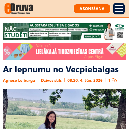
ABONĒŠANA
Ar lepnumu no Vecpiebalgas
Agnese Leiburga
Dzīves stils
08:20, 4. Jūn, 2026
1