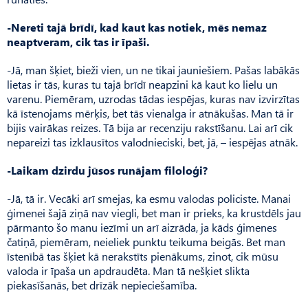
-Nereti tajā brīdī, kad kaut kas notiek, mēs nemaz
neaptveram, cik tas ir īpaši.
-Jā, man šķiet, bieži vien, un ne tikai jauniešiem. Pašas labākās
lietas ir tās, kuras tu tajā brīdī neapzini kā kaut ko lielu un
varenu. Piemēram, uzrodas tādas iespējas, kuras nav izvirzītas
kā īstenojams mērķis, bet tās vienalga ir atnākušas. Man tā ir
bijis vairākas reizes. Tā bija ar recenziju rakstīšanu. Lai arī cik
nepareizi tas izklausītos valodnieciski, bet, jā, – iespējas atnāk.
-Laikam dzirdu jūsos runājam filoloģi?
-Jā, tā ir. Vecāki arī smejas, ka esmu valodas policiste. Manai
ģimenei šajā ziņā nav viegli, bet man ir prieks, ka krustdēls jau
pārmanto šo manu iezīmi un arī aizrāda, ja kāds ģimenes
čatiņā, piemēram, neieliek punktu teikuma beigās. Bet man
īstenībā tas šķiet kā nerakstīts pienākums, zinot, cik mūsu
valoda ir īpaša un apdraudēta. Man tā nešķiet slikta
piekasīšanās, bet drīzāk nepieciešamība.