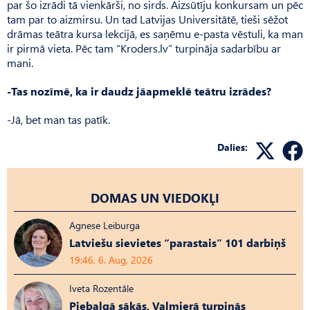
par šo izrādi tā vienkārši, no sirds. Aizsū­tīju konkursam un pēc
tam par to aizmirsu. Un tad Latvijas Universitātē, tieši sēžot
drāmas teātra kursa lekcijā, es saņēmu e-pasta vēstuli, ka man
ir pirmā vieta. Pēc tam “Kroders.lv” turpināja sadarbību ar
mani.
-Tas nozīmē, ka ir daudz jāapmeklē teātru izrādes?
-Jā, bet man tas patīk.
Dalies:
DOMAS UN VIEDOKĻI
Agnese Leiburga
Latviešu sievietes “parastais” 101 darbiņš
19:46, 6. Aug, 2026
Iveta Rozentāle
Piebalgā sākās, Valmierā turpinās