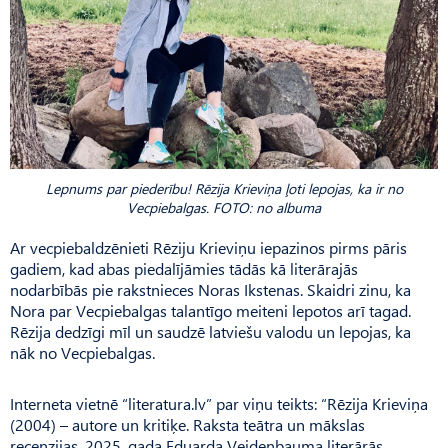
Lepnums par piederību! Rēzija Krieviņa ļoti lepojas, ka ir no
Vecpiebalgas. FOTO: no albuma
Ar vecpiebaldzēnieti Rēziju Krieviņu iepazinos pirms pāris
gadiem, kad abas piedalījāmies tādās kā literārajās
nodarbībās pie rakstnieces Noras Ikstenas. Skaidri zinu, ka
Nora par Vecpiebalgas talantīgo meiteni lepotos arī tagad.
Rēzija dedzīgi mīl un saudzē latviešu valodu un lepojas, ka
nāk no Vecpiebalgas.
Interneta vietnē “literatura.lv” par viņu teikts: “Rēzija Krieviņa
(2004) – autore un kritiķe. Raksta teātra un mākslas
recenzijas. 2025. gada Eduarda Veidenbauma literārās