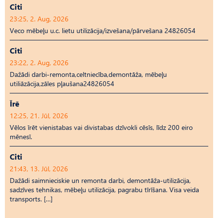
Citi
23:25, 2. Aug, 2026
Veco mēbeļu u.c. lietu utilizācija/izvešana/pārvešana 24826054
Citi
23:22, 2. Aug, 2026
Dažādi darbi-remonta,celtniecība,demontāža, mēbeļu
utiliāzācija,zāles pļaušana24826054
Īrē
12:25, 21. Jūl, 2026
Vēlos īrēt vienistabas vai divistabas dzīvokli cēsīs, līdz 200 eiro
mēnesī.
Citi
21:43, 13. Jūl, 2026
Dažādi saimnieciskie un remonta darbi, demontāža-utilizācija,
sadzīves tehnikas, mēbeļu utilizācija, pagrabu tīrīšana. Visa veida
transports. […]