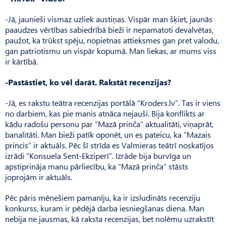
-Jā, jaunieši vismaz uzliek austiņas. Vispār man šķiet, jaunās
paaudzes vērtības sabiedrībā bieži ir nepamatoti devalvētas,
paužot, ka trūkst spēju, nopietnas attieksmes gan pret valodu,
gan patriotismu un vispār kopumā. Man liekas, ar mums viss
ir kārtībā.
-Pastāstiet, ko vēl darāt. Rakstāt recenzijas?
-Jā, es rakstu teātra recenzijas portālā “Kroders.lv”. Tas ir viens
no darbiem, kas pie manis atnāca nejauši. Bija konflikts ar
kādu radošu personu par “Mazā prinča” aktualitāti, viņaprāt,
banalitāti. Man bieži patīk oponēt, un es pateicu, ka “Mazais
princis” ir aktuāls. Pēc šī strīda es Valmieras teātrī noskatījos
izrādi “Konsuela Sent-Ekziperī”. Izrāde bija burvīga un
apstiprināja manu pārliecību, ka “Mazā prinča” stāsts
joprojām ir aktuāls.
Pēc pāris mēnešiem pamanīju, ka ir izsludināts recenziju
konkurss, kuram ir pēdējā darba iesniegšanas diena. Man
nebija ne jausmas, kā raksta recenzijas, bet nolēmu uzrakstīt