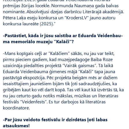
prēmijas žūrijas locekle. Normunda Nau­maņa gada balvas
nominante. Absolvējusi dzejas darbnīcu Literārajā akadēmijā.
Pētera Laķa eseju konkursa un “KrodersLV” jauno autoru
konkursa laureāte (2025).”
-Pastāstiet, kāda ir jūsu saistība ar Eduarda Veidenbau­
ma memoriālo muzeju ”Ka­lāči”?
-Mans kopīgais ceļš ar “Kalāčiem” sākās, nu jau var teikt,
pirms pieciem gadiem, kad muzejpedagoģe Baiba Roze
uzaicināja piedalīties projektā “Vairāk gaismas”. Tā laikā
Eduarda Veidenbauma ģimenes mājā “Kalāči” tapa jauna
pastāvīgā ekspozīcija. Pēc projekta beigām mēs ar dažiem
iesaistītajiem jauniešiem bijām tik ļoti sadraudzējušies, ka
gribējām kaut ko vēl darīt kopā. Tas vēl kaut kā izvērtās tā, ka
nu jau ceturto gadu notiks mākslas, mūzikas un literatūras
festivāls “Veidenfests”. Es tur darbojos kā literatūras
koordinatore.
-Par jūsu veidoto festivālu ir dzirdētas ļoti labas
atsauksmes!