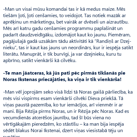
-Man un visai mūsu komandai tas ir kā medus maize. Mēs
tiešām ļoti, ļoti cenšamies, to veidojot. Tas notiek mazāk ar
aprēķinu un mārketingu, bet vairāk ar dvēseli un aizrautību.
Mēs arī katru gadu cenšamies programmu paplašināt un
padarīt daudzveidīgāku, izdomājot kaut ko jaunu. Piemēram,
pagājušajā gadā uzsākām tādu aktivitāti kā “Randiņš ar Dzej­
nieku”, tas ir kaut kas jauns un neordinārs, kur ir iespēja satikt
literātu. Manuprāt, ir tik burvīgi, ja var dzejnieku, kuru tu
apbrīno, satikt vienkārši kā cilvēku.
-Te man jāatceras, kā jūs pati pēc pirmās tikšanās pie
Noras Ikstenas priecājāties, ka viņa ir tik vienkārša!
-Man vēl joprojām seko visā līdzi tā Noras gaišā pārliecība, ka
mēs visi vispirms esam vienkārši cilvēki Dieva priekšā. Tā
viņas paustā pazemība, ko tur iemācījos, arī vienmēr ir ar
mani. Bija Rēzija pirms Noras, un ir Rēzija pēc Noras. Kad es
vecumdienās atcerēšos jaunību, tad šī būs viena no
vērtīgākajām pieredzēm, ko stāstīšu – ka man bija iespēja
sēdēt blakus Norai Ikstenai, dzert viņas viesistabā tēju un
runāties.