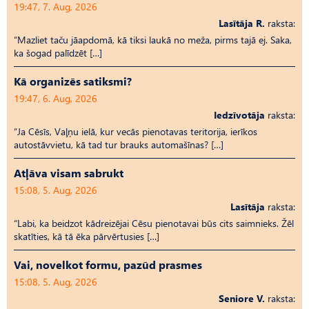
19:47, 7. Aug, 2026
Lasītāja R.
raksta:
“Mazliet taču jāapdomā, kā tiksi laukā no meža, pirms tajā ej. Saka,
ka šogad palīdzēt […]
Kā organizēs satiksmi?
19:47, 6. Aug, 2026
Iedzīvotāja
raksta:
“Ja Cēsīs, Vaļņu ielā, kur vecās pienotavas teritorija, ierīkos
autostāvvietu, kā tad tur brauks automašīnas? […]
Atļāva visam sabrukt
15:08, 5. Aug, 2026
Lasītāja
raksta:
“Labi, ka beidzot kādreizējai Cēsu pienotavai būs cits saimnieks. Žēl
skatīties, kā tā ēka pārvērtusies […]
Vai, novelkot formu, pazūd prasmes
15:08, 5. Aug, 2026
Seniore V.
raksta: