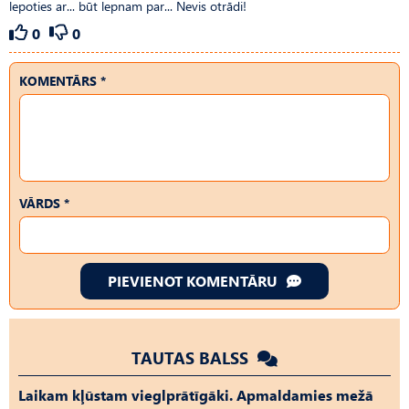
lepoties ar... būt lepnam par... Nevis otrādi!
0
0
KOMENTĀRS *
VĀRDS *
PIEVIENOT KOMENTĀRU
TAUTAS BALSS
Laikam kļūstam vieglprātīgāki. Apmaldamies mežā