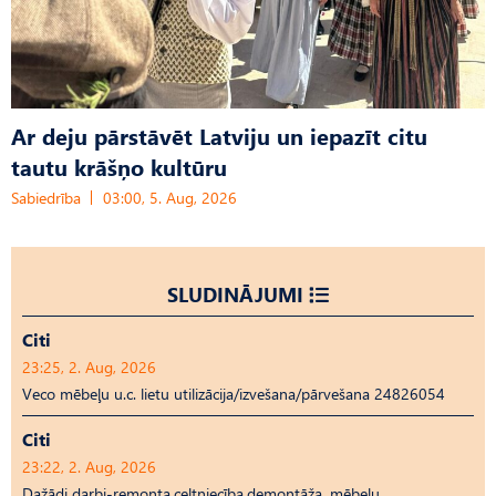
Ar deju pārstāvēt Latviju un iepazīt citu
tautu krāšņo kultūru
Sabiedrība
03:00, 5. Aug, 2026
SLUDINĀJUMI
Citi
23:25, 2. Aug, 2026
Veco mēbeļu u.c. lietu utilizācija/izvešana/pārvešana 24826054
Citi
23:22, 2. Aug, 2026
Dažādi darbi-remonta,celtniecība,demontāža, mēbeļu