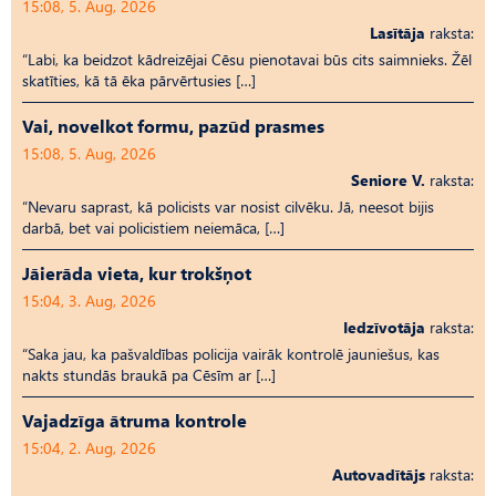
15:08, 5. Aug, 2026
Lasītāja
raksta:
“Labi, ka beidzot kādreizējai Cēsu pienotavai būs cits saimnieks. Žēl
skatīties, kā tā ēka pārvērtusies […]
Vai, novelkot formu, pazūd prasmes
15:08, 5. Aug, 2026
Seniore V.
raksta:
“Nevaru saprast, kā policists var nosist cilvēku. Jā, neesot bijis
darbā, bet vai policistiem neiemāca, […]
Jāierāda vieta, kur trokšņot
15:04, 3. Aug, 2026
Iedzīvotāja
raksta:
“Saka jau, ka pašvaldības policija vairāk kontrolē jauniešus, kas
nakts stundās braukā pa Cēsīm ar […]
Vajadzīga ātruma kontrole
15:04, 2. Aug, 2026
Autovadītājs
raksta: