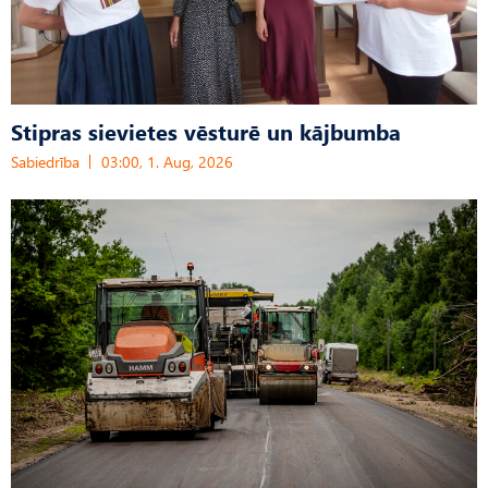
Stipras sievietes vēsturē un kājbumba
Sabiedrība
03:00, 1. Aug, 2026