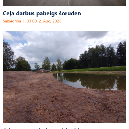
Ceļa darbus pabeigs šoruden
Sabiedrība
03:00, 2. Aug, 2026