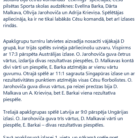
pilsētas Sporta skolas audzēknes: Evelīna Barka, Dārta
Malkava, Olīvija Jarohoviča un Adrija Krieviņa. Spēlētājas
apliecināja, ka ir ne tikai labākās Cēsu komandā, bet arī izlases
rindās.
Apakšgrupu turnīru latvietes aizvadīja nosacīti vājākajā D
grupā, kur trijās spēlēs svinēja pārliecinošu uzvaru. Vispirms
ar 17:3 pārspēta Austrālijas izlase. O. Jarohoviča guva četrus
vārtus, izdarīja divas rezultatīvas piespēles, D. Malkavas kontā
divi vārti un piespēle, E. Barka atzīmējās ar vienu vārtu
guvumu. Otrajā spēlē ar 11:1 sagrauta Singapūras izlase un ar
rezultativitātes punktiem atzīmējās visas Cēsu florbolistes. O.
Jarohoviča guva divus vārtus, pa reizei precīzas bija D.
Malkava un A. Krieviņa, bet E. Barkai viena rezultatīva
piespēle.
Trešajā apakšgrupas spēlē Latvija ar 9:0 pārspēja Ungārijas
izlasi. O. Jarohoviča guva trīs vārtus, D. Malkavai vārti un
piespēle, E. Barkai – divas rezultatīvas piespēles.
Savā apakšgrupā izlasei 1. vieta, un nākamā spēle pret