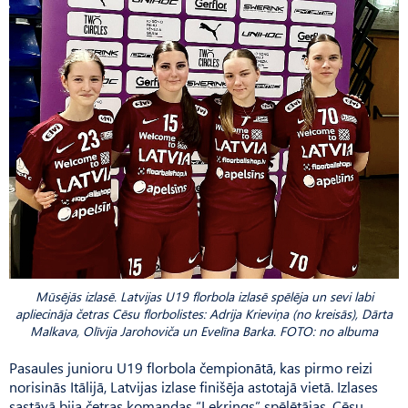
Mūsējās izlasē. Latvijas U19 florbola izlasē spēlēja un sevi labi
apliecināja četras Cēsu florbolistes: Adrija Krieviņa (no kreisās), Dārta
Malkava, Olīvija Jarohoviča un Evelīna Barka. FOTO: no albuma
Pasaules junioru U19 florbola čempionātā, kas pirmo reizi
norisinās Itālijā, Latvijas izlase finišēja astotajā vietā. Izlases
sastāvā bija četras komandas “Lekrings” spēlētājas, Cēsu