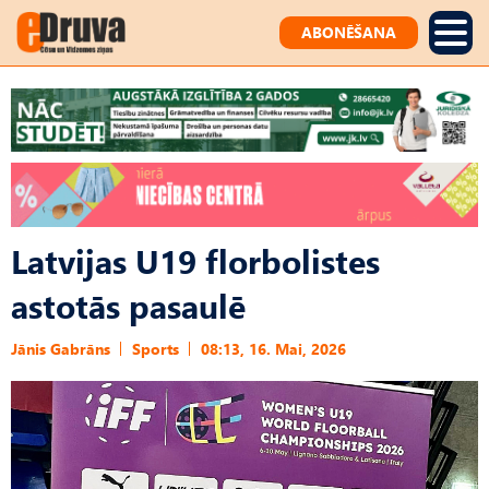
ABONĒŠANA
Latvijas U19 florbolistes
astotās pasaulē
Jānis Gabrāns
Sports
08:13, 16. Mai, 2026