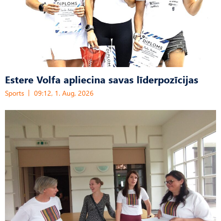
Estere Volfa apliecina savas līderpozīcijas
Sports
09:12, 1. Aug, 2026