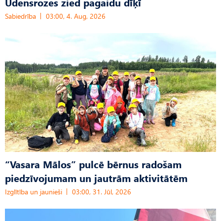
Ūdensrozes zied pagaidu dīķī
Sabiedrība
03:00, 4. Aug, 2026
“Vasara Mālos” pulcē bērnus radošam
piedzīvojumam un jautrām aktivitātēm
Izglītība un jaunieši
03:00, 31. Jūl, 2026