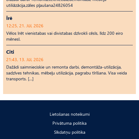
utiliāzācija,zāles pļaušana24826054
Īrē
12:25, 21. Jūl, 2026
Vēlos īrēt vienistabas vai divistabas dzīvokli cēsīs, līdz 200 eiro
mēnesī.
Citi
21:43, 13. Jūl, 2026
Dažādi saimnieciskie un remonta darbi, demontāža-utilizācija,
sadzīves tehnikas, mēbeļu utilizācija, pagrabu tīrīšana. Visa veida
transports. […]
Lietošanas noteikumi
Privātuma politika
Sīkdatņu politika