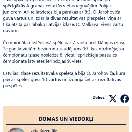
spēcīgākās A grupas ceturtās vietas ieguvējām Polijas
juniorēm. Arī te latvietes bija pārākas ar 8:3. O. Jarohoviča
guva vārtus un izdarīja divas rezultatīvas piespēles, viņa arī
tika atzīta par labāko Latvijas izlasē. D. Mal­kavai viens vārtu
guvums.
Čempionāta noslēdzošā spēle par 7. vietu pret Dānijas izlasi.
Te gan latvietēm bezierunu zaudējums 0:7, kas nozīmēja, ka
čempionātu izlase noslēdza 8. vietā. Iepriekšējā pasaules
čempionātā latvietes ierindojās 9. vietā.
Latvijas izlasē rezultatīvākā spēlētāja bija O. Jarohoviča, kura
piecās spēlēs guva 10 vārtus un izdarīja četras rezultatīvas
piespēles.
Dalies:
DOMAS UN VIEDOKĻI
Iveta Rozentāle