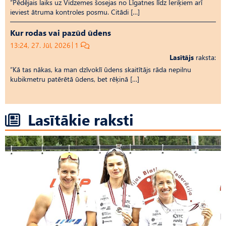
“Pēdējais laiks uz Vid­ze­mes šosejas no Līgatnes līdz Ieriķiem arī
ieviest ātruma kontroles posmu. Citādi […]
Kur rodas vai pazūd ūdens
13:24, 27. Jūl, 2026
1
Lasītājs
raksta:
“Kā tas nākas, ka man dzīvoklī ūdens skaitītājs rāda nepilnu
kubikmetru patērētā ūdens, bet rēķinā […]
Lasītākie raksti