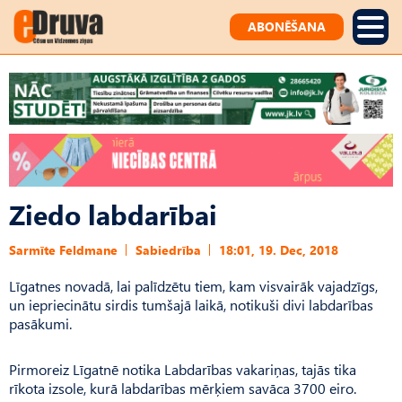
ABONĒŠANA
Ziedo labdarībai
Sarmīte Feldmane
Sabiedrība
18:01, 19. Dec, 2018
Līgatnes novadā, lai palīdzētu tiem, kam visvairāk vajadzīgs,
un iepriecinātu sirdis tumšajā laikā, notikuši divi labdarības
pasākumi.
Pirmoreiz Līgatnē notika Labdarības vakariņas, tajās tika
rīkota izsole, kurā labdarības mērķiem savāca 3700 eiro.