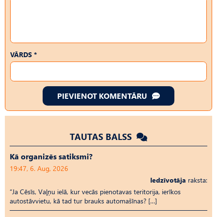
VĀRDS *
PIEVIENOT KOMENTĀRU
TAUTAS BALSS
Kā organizēs satiksmi?
19:47, 6. Aug, 2026
Iedzīvotāja
raksta:
“Ja Cēsīs, Vaļņu ielā, kur vecās pienotavas teritorija, ierīkos
autostāvvietu, kā tad tur brauks automašīnas? […]