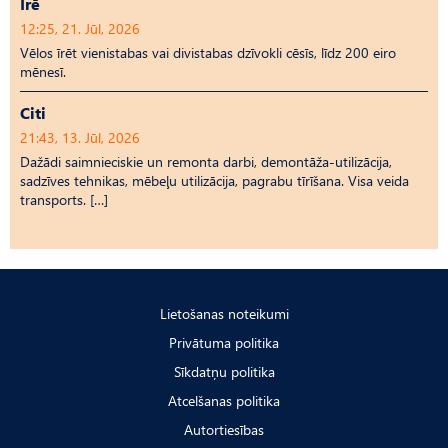
Īrē
12:25, 21. Jūl, 2026
Vēlos īrēt vienistabas vai divistabas dzīvokli cēsīs, līdz 200 eiro
mēnesī.
Citi
21:43, 13. Jūl, 2026
Dažādi saimnieciskie un remonta darbi, demontāža-utilizācija,
sadzīves tehnikas, mēbeļu utilizācija, pagrabu tīrīšana. Visa veida
transports. […]
Lietošanas noteikumi
Privātuma politika
Sīkdatņu politika
Atcelšanas politika
Autortiesības