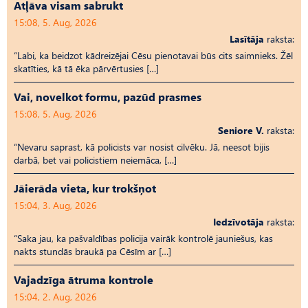
Atļāva visam sabrukt
15:08, 5. Aug, 2026
Lasītāja
raksta:
“Labi, ka beidzot kādreizējai Cēsu pienotavai būs cits saimnieks. Žēl
skatīties, kā tā ēka pārvērtusies […]
Vai, novelkot formu, pazūd prasmes
15:08, 5. Aug, 2026
Seniore V.
raksta:
“Nevaru saprast, kā policists var nosist cilvēku. Jā, neesot bijis
darbā, bet vai policistiem neiemāca, […]
Jāierāda vieta, kur trokšņot
15:04, 3. Aug, 2026
Iedzīvotāja
raksta:
“Saka jau, ka pašvaldības policija vairāk kontrolē jauniešus, kas
nakts stundās braukā pa Cēsīm ar […]
Vajadzīga ātruma kontrole
15:04, 2. Aug, 2026