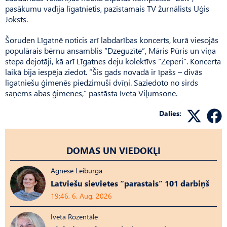
pasākumu vadīja līgatnietis, pazīstamais TV žurnālists Uģis
Joksts.
Šoruden Līgatnē noticis arī labdarības koncerts, kurā viesojās
populārais bērnu ansamblis “Dzeguzīte”, Māris Pūris un viņa
stepa dejotāji, kā arī Līgatnes deju kolektīvs “Zeperi”. Koncerta
laikā bija iespēja ziedot. “Šis gads novadā ir īpašs – divās
līgatniešu ģimenēs piedzimuši dvīņi. Saziedoto no sirds
saņems abas ģimenes,” pastāsta Iveta Viļumsone.
Dalies:
DOMAS UN VIEDOKĻI
Agnese Leiburga
Latviešu sievietes “parastais” 101 darbiņš
19:46, 6. Aug, 2026
Iveta Rozentāle