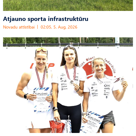
Atjauno sporta infrastruktūru
Novadu attīstībai
02:05, 5. Aug, 2026