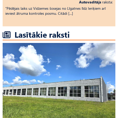
Autovadītājs
raksta:
“Pēdējais laiks uz Vid­ze­mes šosejas no Līgatnes līdz Ieriķiem arī
ieviest ātruma kontroles posmu. Citādi […]
Lasītākie raksti