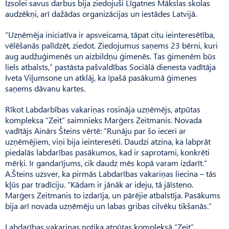
Izsolei savus darbus bija ziedojuši Līgatnes Mākslas skolas
audzēkņi, arī dažādas organizācijas un iestādes Latvijā.
“Uzņēmēja iniciatīva ir apsveicama, tāpat citu ieinteresētība,
vēlēšanās palīdzēt, ziedot. Ziedojumus saņems 23 bērni, kuri
aug audžuģimenēs un aizbildņu ģimenēs. Tas ģimenēm būs
liels atbalsts,” pastāsta pašvaldības Sociālā dienesta vadītāja
Iveta Viļumsone un atklāj, ka īpašā pasākumā ģimenes
saņems dāvanu kartes.
Rīkot Labdarbības vakariņas rosināja uzņēmējs, atpūtas
kompleksa “Zeit” saimnieks Marģers Zeitmanis. Novada
vadītājs Ainārs Šteins vērtē: “Runāju par šo ieceri ar
uzņēmējiem, viņi bija ieinteresēti. Daudzi atzina, ka labprāt
piedalās labdarības pasākumos, kad ir saprotami, konkrēti
mērķi. Ir gandarījums, cik daudz mēs kopā varam izdarīt.”
A.Šteins uzsver, ka pirmās Labdarības vakariņas liecina – tās
kļūs par tradīciju. “Kādam ir jānāk ar ideju, tā jāīsteno.
Marģers Zeitmanis to izdarīja, un pārējie atbalstīja. Pasākums
bija arī novada uzņēmēju un labas gribas cilvēku tikšanās.”
Labdarības vakariņas notika atpūtas kompleksā “Zeit”,