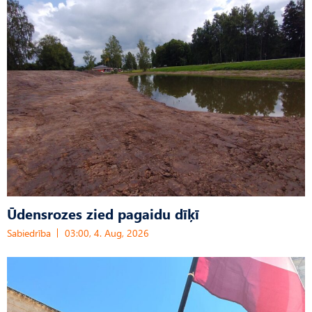
Ūdensrozes zied pagaidu dīķī
Sabiedrība
03:00, 4. Aug, 2026