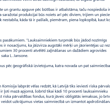
ste un grantu apguve pēc būtības ir atbalstāma, taču nospiedoša i
ka saražotai produkcijai būs noiets arī pēc diviem, trijiem un pieci
k nestabila, kāda tā ir pašlaik, piemēram, piena lopkopībā, kaut k
uz vides pasākumiem. “Lauksaimniekiem turpmāk būs jādod nozīmīgs
s ir nosacījums, ka jāizvirza augstāki mērķi un jāorientējas uz re
ājumiem 30 procenti atvēlēti zaļināšanas un dažādiem agrovides
 saka L. Jansone.
mus pēc ģeogrāfiskā izvietojuma, katra novada un pat saimniecība
o­misija labprāt vēlas redzēt, kā Latvijā tiks ieviesti riska pārval
ir ļoti mazā apjomā, šobrīd tikai kādi 10 procenti lauksaimnieku
st riska pārvaldības fondus, kurā jāveic obligātās iemaksas, jo brī
aši veidot uzkrājumus vietas saimniecībā un izmantot apdrošināšan