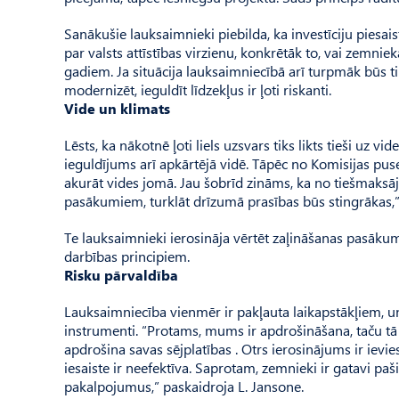
Sanākušie lauksaimnieki piebilda, ka investīciju piesai
par valsts attīstības virzienu, konkrētāk to, vai zemnie
gadiem. Ja situācija lauksaimniecībā arī turpmāk būs ti
modernizēt, ieguldīt līdzekļus ir ļoti riskanti.
Vide un klimats
Lēsts, ka nākotnē ļoti liels uzsvars tiks likts tieši 
ieguldījums arī apkārtējā vidē. Tāpēc no Komisijas puse
akurāt vides jomā. Jau šobrīd zināms, ka no tiešmaks
pasākumiem, turklāt drīzumā prasības būs stingrākas,”
Te lauksaimnieki ierosināja vērtēt zaļināšanas pasāku
darbības principiem.
Risku pārvaldība
Lauksaimniecība vienmēr ir pakļauta laikapstākļiem, un K
instrumenti. “Protams, mums ir apdrošināšana, taču tā 
apdrošina savas sējplatības . Otrs ierosinājums ir ievie
iesaiste ir neefektīva. Saprotam, zemnieki ir gatavi p
pakalpojumus,” paskaidroja L. Jan­sone.