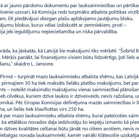
ajā ar jauno pārdomu dokumentu par lauksaimniecības un pārtika
venie uzsvari, kā Komisija redz turpmāko atbalsta politikas virzī
dam, EK piedāvājusi diezgan plašu aplūkojamo jautājumu bloku.
tājumu blokus, kurus vēlas izdiskutēt ar zemniekiem, proti –
ija jeb ieguldījumu nepieciešamība un riska pārvaldība.
a, ka jāskatās, kā Latvijā šie maksājumi tiks mērķēti. “Šobrīd 
rķis panākt, lai finansējums visiem būtu līdzvērtīgs, ļoti liels 
āšanu,” skaidro L. Jansone.
. Pirmā – turpināt mazo lauksaimnieku atbalsta shēmu, kas Latvijā
r pirmajiem 30 ha tiek maksāts lielāks platību maksājums, bet par
ants – noteikt maksimālo maksājumu vienai saimniecībai plānoša
jeb cilvēkus, kuriem dzīve laukos ir dzīvesveids, nevis ražošana, u
mikai. Pēc Eiropas Komisijas definējuma mazās saimniecības ir l
, un lielās tiek klasificētas virs 250 ha.
ā par mazo lauksaimnieku atbalsta shēmu, kurai pateicoties saim
, ka attālākos novados daļa iedzīvotāju šo iespēju izmanto kā pi
iem dzīves kvalitātes celšanai būtu jānāk no citiem avotiem, nevis n
ebalgas novada lauksaimnieki, kamēr vairāki klātesošie uzskatīja, 