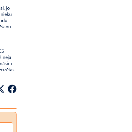
i, jo
mnieku
ondu
tēšanu
ES
šinējā
ināsim
ecizētas