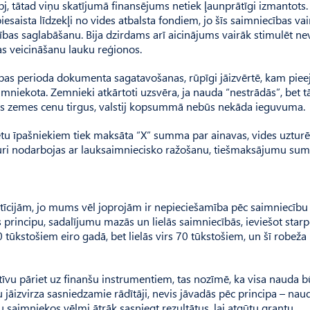
pj, tātad viņu skatījumā finansējums netiek ļaunprātīgi izmantots.
esaista līdzekļi no vides atbalsta fondiem, jo šīs saimniecības vai
bas saglabāšanu. Bija dzirdams arī aicinājums vairāk stimulēt ne
 veicināšanu lauku reģi­onos.
tības perioda dokumenta sagatavošanas, rūpīgi jāizvērtē, kam pie
imniekota. Zemnieki atkārtoti uzsvēra, ja nauda “nestrādās”, bet tā
s zemes cenu tirgus, valstij kopsummā nebūs nekāda ieguvuma.
ētu īpašniekiem tiek maksāta “X” summa par ainavas, vides uztur
uri nodarbojas ar lauksaimniecisko ražošanu, tiešmaksājumu sum
stīcijām, jo mums vēl joprojām ir nepieciešamība pēc saimniecību
as principu, sadalījumu mazās un lielās saimniecībās, ieviešot star
 tūkstošiem eiro gadā, bet lielās virs 70 tūkstošiem, un šī robeža 
ciatīvu pāriet uz finanšu instrumentiem, tas nozīmē, ka visa nauda 
jāizvirza sasniedzamie rādītāji, nevis jāvadās pēc principa – naud
u saimniekos vēlmi ātrāk sasniegt rezultātus, lai atgūtu grantu.