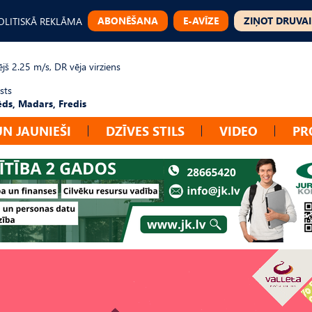
ABONĒŠANA
E-AVĪZE
ZIŅOT DRUVAI
OLITISKĀ REKLĀMA
jš 2.25 m/s, DR vēja virziens
sts
ēds, Madars, Fredis
UN JAUNIEŠI
DZĪVES STILS
VIDEO
PR