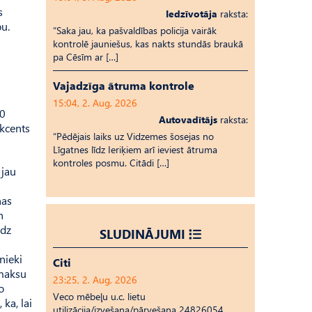
s
Iedzīvotāja
raksta:
bu.
“Saka jau, ka pašvaldības policija vairāk
kontrolē jauniešus, kas nakts stundās braukā
pa Cēsīm ar […]
Vajadzīga ātruma kontrole
15:04, 2. Aug, 2026
80
Autovadītājs
raksta:
akcents
“Pēdējais laiks uz Vid­ze­mes šosejas no
Līgatnes līdz Ieriķiem arī ieviest ātruma
kontroles posmu. Citādi […]
 jau
nas
n
īdz
SLUDINĀJUMI
nieki
Citi
emaksu
23:25, 2. Aug, 2026
o
Veco mēbeļu u.c. lietu
ka, lai
utilizācija/izvešana/pārvešana 24826054