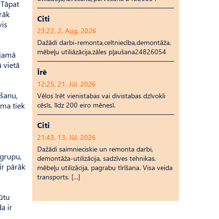
 Tāpat
rāk
Citi
vis
23:22, 2. Aug, 2026
Dažādi darbi-remonta,celtniecība,demontāža,
mēbeļu utiliāzācija,zāles pļaušana24826054
ejamā
 vietā
Īrē
12:25, 21. Jūl, 2026
ēšanu,
Vēlos īrēt vienistabas vai divistabas dzīvokli
ma tiek
cēsīs, līdz 200 eiro mēnesī.
Citi
21:43, 13. Jūl, 2026
Dažādi saimnieciskie un remonta darbi,
pgrupu,
demontāža-utilizācija, sadzīves tehnikas,
ir pārāk
mēbeļu utilizācija, pagrabu tīrīšana. Visa veida
transports. […]
būtu
a ir