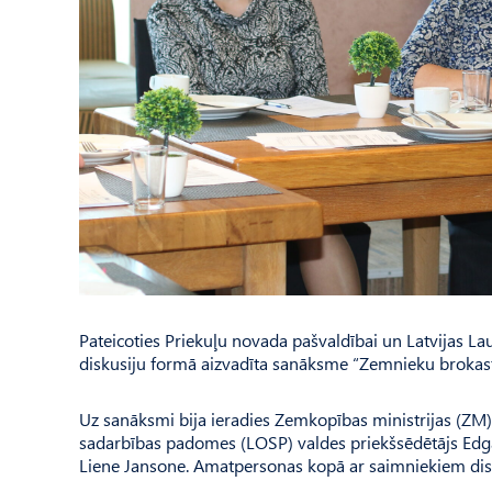
Pateicoties Priekuļu novada pašvaldībai un Latvijas La
diskusiju formā aizvadīta sanāksme “Zemnieku brokast
Uz sanāksmi bija ieradies Zemkopības ministrijas (ZM) 
sadarbības padomes (LOSP) valdes priekšsēdētājs Edga
Liene Jansone. Amat­personas kopā ar saimniekiem disk