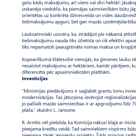
gūtu kādu maksājumu, arī viens vai divi hektāri jāsako
izskanēja viedoklis, ka piemājas saim­niecībām būtu jāpi
orientētas uz konkrēta dzīvesveida un vides daudzveidī
tiešmaksājumu apguvi, bet gan mazās uzņēmējdarbības
Lauksaimnieki uzsvēra, ka, strādājot pie nākamā attīs
tiešmaksājumu nauda tiks izlietota un cik efektīvi apsa
tiks nepamatoti paaugstināta nomas maksa un kropļot
Kopsavilkumā klātesošie vienojās, ka ģimenes lauku s
nesaistot maksājumu ar hektāriem, kamēr pārējiem, k
diferencēta pēc apsaimniekotām platībām.
Investīcijas
“Ministrijas piedāvājums ir saglabāt grantu lomu inve
modernizācijas. Tas jāturpina, ievērojot reģionalizācij
jo paš­laik mazās saimniecības ir ar apgrozījumu līdz 70
plaša,” skaidro L. Jansone.
R. Arnītis vēl piebilda, ka Komisija nākusi klajā ar ini
pieejama kredītu veidā. Tad saimniekiem vispirms būtu 
pieejama, tāpēc iesniegšu projektu. Šāds princips radīt