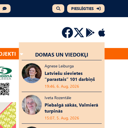
PIESLĒGTIES
OJEKTI
DOMAS UN VIEDOKĻI
Agnese Leiburga
Latviešu sievietes
“parastais” 101 darbiņš
19:46, 6. Aug, 2026
Iveta Rozentāle
Piebalgā sākās, Valmierā
turpinās
15:07, 5. Aug, 2026