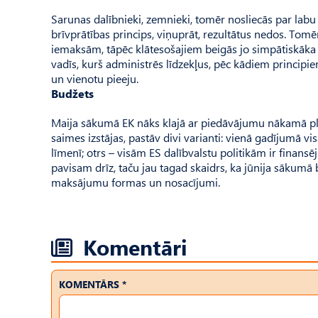
Sarunas dalībnieki, zemnieki, tomēr nosliecās par labu
brīvprātības princips, viņuprāt, rezultātus nedos. To
iemaksām, tāpēc klātesošajiem beigās jo simpātiskāka š
vadīs, kurš administrēs līdzekļus, pēc kādiem princip
un vienotu pieeju.
Budžets
Maija sākumā EK nāks klajā ar piedāvājumu nākamā plā
saimes izstājas, pastāv divi varianti: vienā gadījumā v
līmenī; otrs – visām ES dalībvalstu politikām ir finan
pavisam drīz, taču jau tagad skaidrs, ka jūnija sākumā
maksājumu formas un nosacījumi.
Komentāri
KOMENTĀRS *