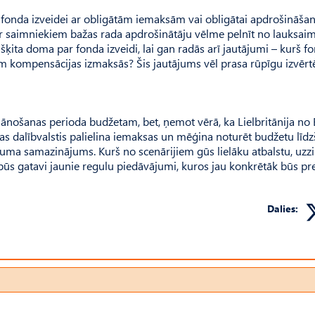
 fonda izveidei ar obligātām iemaksām vai obligātai apdrošināšana
mēr saimniekiem bažas rada apdrošinātāju vēlme pelnīt no lauksai
ķita doma par fonda izveidi, lai gan radās arī jautājumi – kurš f
iem kompensācijas izmaksās? Šis jautājums vēl prasa rūpīgu izvēr
nošanas perioda budžetam, bet, ņemot vērā, ka Lielbritānija no 
isas dalībvalstis palielina iemaksas un mēģina noturēt budžetu līdz
sējuma samazinājums. Kurš no scenārijiem gūs lielāku atbalstu, uzz
 būs gatavi jaunie regulu piedāvājumi, kuros jau konkrētāk būs pr
Dalies: