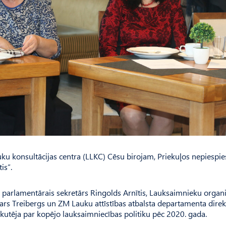
uku konsultācijas centra (LLKC) Cēsu birojam, Priekuļos nepiespie
is”.
parlamentārais sekretārs Rin­golds Arnītis, Lauksaimnieku organi
rs Treibergs un ZM Lauku attīstības atbalsta departamenta direk
utēja par kopējo lauksaimniecības politiku pēc 2020. gada.