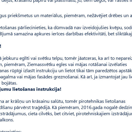
īgus priekšmetus un materiālus, piemēram, nežāvējiet drēbes un 
lietošanas pārliecinieties, ka dūmvadā nav izveidojušies kvēpu, so
dījumā samazina apkures ierīces darbības efektivitāti, bet sliktākaj
!
 jebkuru eglīti vai svētku telpu, tomēr jāatceras, ka arī to neparei
ām, piemēram, Ziemassvētku egles vai mājas rotāšanai izvēlaties
nas rūpīgi izlasīt instrukciju un lietot tikai tām paredzētos apstāk
 pagalma vai mājas fasādes greznošanai. Kā arī, ja izmantojat jau li
v bojātas.
jumu lietošanas instrukcija!
ina ar krāšņu un krāsainu salūtu, tomēr pirotehnikas lietošanas
dīšanu pārvērst traģēdijā. Kā piemēram, 2016.gada nogalē dedzi
rādājumus, cieta cilvēks, bet citviet, pirotehniskajiem izstrādā
alkons.
tcerieties: