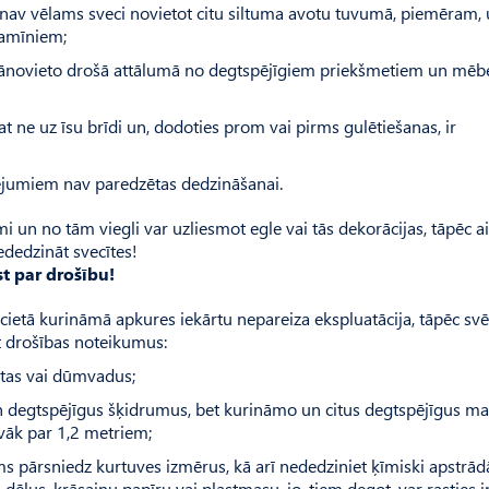
 nav vēlams sveci novietot citu siltuma avotu tuvumā, piemēram, 
kamīniem;
 jānovieto drošā attālumā no degtspējīgiem priekšmetiem un mēb
t ne uz īsu brīdi un, dodoties prom vai pirms gulētiešanas, ir
ējumiem nav paredzētas dedzināšanai.
mi un no tām viegli var uzliesmot egle vai tās dekorācijas, tāpēc 
iededzināt svecītes!
st par drošību!
 cietā kurināmā apkures iekārtu nepareiza ekspluatācija, tāpēc sv
ot drošības noteikumus:
rtas vai dūmvadus;
n degtspējīgus šķidrumus, bet kurināmo un citus degtspējīgus ma
uvāk par 1,2 metriem;
ms pārsniedz kurtuves izmērus, kā arī nededziniet ķīmiski apstrād
s dēļus, krāsainu papīru vai plastmasu, jo, tiem degot, var rasties i