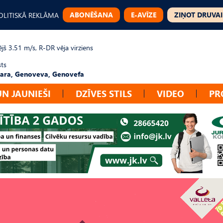
ABONĒŠANA
E-AVĪZE
ZIŅOT DRUVAI
OLITISKĀ REKLĀMA
jš 3.51 m/s, R-DR vēja virziens
sts
ara, Genoveva, Genovefa
UN JAUNIEŠI
DZĪVES STILS
VIDEO
PR