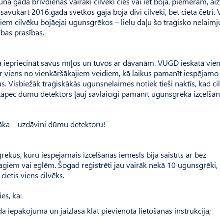
nā gada brīvdienās vairāki cilvēki cieš vai iet bojā, piemēram, ai
, savukārt 2016.gada svētkos gāja bojā divi cilvēki, bet cieta četri
em cilvēku bojāejai ugunsgrēkos – lielu daļu šo traģisko nelaimj
ības prasības.
ā iepriecināt savus mīļos un tuvos ar dāvanām. VUGD ieskatā vie
r viens no vienkāršākajiem veidiem, kā laikus pamanīt iespējamo
us. Visbiežāk traģiskākās ugunsnelaimes notiek tieši naktīs, kad ci
, tāpēc dūmu detektors ļauj savlaicīgi pamanīt ugunsgrēka izcelša
ošāka – uzdāvini dūmu detektoru!
kus, kuru iespējamais izcelšanās iemesls bija saistīts ar bez
iem vai eglēm. Šogad reģistrēti jau vairāk nekā 10 ugunsgrēki,
cietis viens cilvēks.
es, ka:
a iepakojuma un jāizlasa klāt pievienotā lietošanas instrukcija;