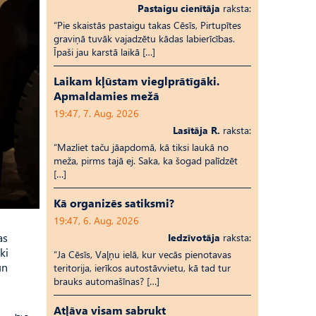
Pastaigu cienītāja
raksta:
“Pie skaistās pastaigu takas Cēsīs, Pirtupītes
graviņā tuvāk vajadzētu kādas labierīcības.
Īpaši jau karstā laikā […]
Laikam kļūstam vieglprātīgāki.
Apmaldamies mežā
19:47, 7. Aug, 2026
Lasītāja R.
raksta:
“Mazliet taču jāapdomā, kā tiksi laukā no
meža, pirms tajā ej. Saka, ka šogad palīdzēt
[…]
Kā organizēs satiksmi?
19:47, 6. Aug, 2026
as
Iedzīvotāja
raksta:
ki
“Ja Cēsīs, Vaļņu ielā, kur vecās pienotavas
un
teritorija, ierīkos autostāvvietu, kā tad tur
brauks automašīnas? […]
Atļāva visam sabrukt