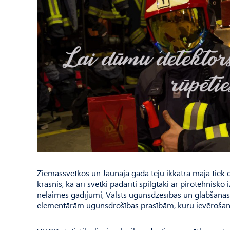
Ziemassvētkos un Jaunajā gadā teju ikkatrā mājā tiek de
krāsnis, kā arī svētki padarīti spilgtāki ar pirotehnisk
nelaimes gadījumi, Valsts ugunsdzēsības un glābšanas 
elementārām ugunsdrošības prasībām, kuru ievērošana 