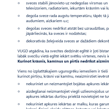
sveces stabili jānovieto uz nedegošas virsmas un
televizoriem, radiatoriem, iekurtām krāsnīm vai 
degoša svece rada augstu temperatūru, tāpēc tā
audumiem, aizkariem u.c;
degošas sveces nedrīkst atstāt bez uzraudzības, pa
jāpārliecinās, ka sveces ir nodzēstas;
dekoratīvās želejveida sveces ar dažādiem dekor
VUGD atgādina, ka svecītes dedzināt eglītē ir ļoti bīsta
labāk svecīšu vietā eglītē iekārt svētku virtenes, nevis 
Kurinot krāsnis, kamīnus un pirtis nedrīkst aizmir
Viens no izplatītākajiem ugunsgrēku iemesliem ir tieši
kurinot pirtiņu, krāsni vai kamīnu, neaizmirstiet ievēr
nekuriniet un neizmantojiet bojātas apkures iekā
aizdegšanai neizmantojiet viegli uzliesmojošus u
apkures iekārtas durtiņu priekšā novietojiet ne t
nekuriniet apkures iekārtas ar malku, kuras garu
koksni, finieri, skaidu plātnes, krāsotus vai lakotu