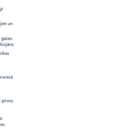
gi
jiet un
, gāzes
īnijām;
nikas
procesā
c pirms
t.
ces