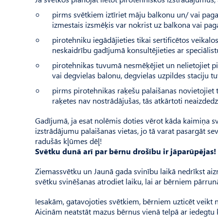
pirms svētkiem iztīriet māju balkonu un/ vai paga
izmestais izsmēķis var nokrist uz balkona vai pag
pirotehniku iegādājieties tikai sertificētos veikal
neskaidrību gadījumā konsultējieties ar speciālist
pirotehnikas tuvumā nesmēķējiet un nelietojiet pi
vai degvielas balonu, degvielas uzpildes staciju
pirms pirotehnikas raķešu palaišanas novietojiet t
raķetes nav nostrādājušas, tās atkārtoti neaizdedz
Gadījumā, ja esat nolēmis doties vērot kāda kaimiņa sv
izstrādājumu palaišanas vietas, jo tā varat pasargā
radušās kļūmes dēļ!
Svētku dunā arī par bērnu drošību ir jāparūpējas!
Ziemassvētku un Jaunā gada svinību laikā nedrīkst aizm
svētku svinēšanas atrodiet laiku, lai ar bērniem pārru
Iesakām, gatavojoties svētkiem, bērniem uzticēt veikt 
Aicinām neatstāt mazus bērnus vienā telpā ar iedegtu k