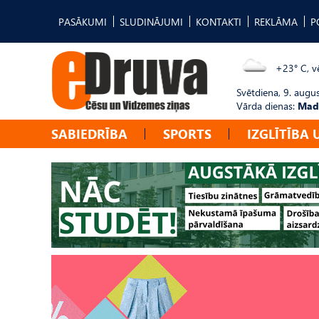
PASĀKUMI
SLUDINĀJUMI
KONTAKTI
REKLĀMA
P
+23° C, vē
Svētdiena, 9. augu
Vārda dienas:
Mad
SABIEDRĪBA
SPORTS
IZGLĪTĪBA 