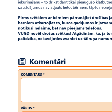
iekurināšanu – to drīkst darīt tikai pieaugušo klātbūtn
izstrādājumus nav atļauts lietot bērniem, tāpēc nepie
Pirms svētkiem ar bērniem pārrunājiet drošības ja
bērniem atkārtojiet to, kuros gadījumos ir jāzvana
notikusi nelaime, bet nav pieejams telefons.
VUGD novēl drošus svētkus! Atgādinām, ka, ja to
palīdzība, nekavējoties zvaniet uz tālruņa numur
Komentāri
KOMENTĀRS *
VĀRDS *