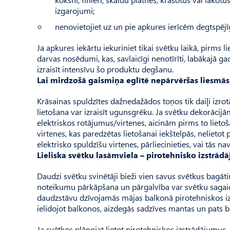
izgarojumi;
nenovietojiet uz un pie apkures ierīcēm degtspēj
Ja apkures iekārtu iekuriniet tikai svētku laikā, pirms 
darvas nosēdumi, kas, savlaicīgi nenotīrīti, labākajā ga
izraisīt intensīvu šo produktu degšanu.
Lai mirdzošā gaismiņa eglītē nepārvēršas liesmās
Krāsainas spuldzītes dažnedažādos toņos tik daiļi izrotā
lietošana var izraisīt ugunsgrēku. Ja svētku dekorācij
elektriskos rotājumus/virtenes, aicinām pirms to lietoša
virtenes, kas paredzētas lietošanai iekštelpās, nelietot
elektrisko spuldzīšu virtenes, pārliecinieties, vai tās na
Lieliska svētku lasāmviela – pirotehnisko izstrādā
Daudzi svētku svinētāji bieži vien savus svētkus bagāt
noteikumu pārkāpšana un pārgalvība var svētku sagai
daudzstāvu dzīvojamās mājas balkonā pirotehniskos izst
ielidojot balkonos, aizdegās sadzīves mantas un pats b
Ja svētkos plānojat lietot pirotehniskos izstrādājumus, a