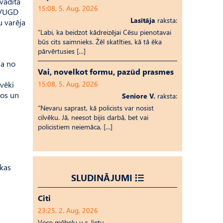
zvadītā
15:08, 5. Aug, 2026
. VUGD
Lasītāja
raksta:
u varēja
“Labi, ka beidzot kādreizējai Cēsu pienotavai
būs cits saimnieks. Žēl skatīties, kā tā ēka
pārvērtusies […]
na no
Vai, novelkot formu, pazūd prasmes
lvēki
15:08, 5. Aug, 2026
nos un
Seniore V.
raksta:
“Nevaru saprast, kā policists var nosist
cilvēku. Jā, neesot bijis darbā, bet vai
policistiem neiemāca, […]
 kas
SLUDINĀJUMI
Citi
23:25, 2. Aug, 2026
Veco mēbeļu u.c. lietu