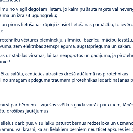
lmu no viegli degošām lietām, jo kaimiņu šautā raķete vai nevērī
almā un izraisīt ugunsgrēku;
os un pirms lietošanas rūpīgi izlasiet lietošanas pamācību, to ievēro
u;
rotehniku vēstures pieminekļu, slimnīcu, baznīcu, mācību iestāžu
 tuvumā, zem elektrības zemsprieguma, augstsprieguma un sakaru l
ās uz stabilas virsmas, lai tās neapgāztos un gadījumā, ja piroteh
iniet!
ētku salūtu, centieties atrasties drošā attālumā no pirotehnikas
t sevi no smagām apdeguma traumām pirotehnikas iedarbināšanas 
irst par bērniem – viņi šos svētkus gaida vairāk par citiem, tāpē
nātu drošības jautājumus.
nelielus darbiņus, visu laiku paturot bērnus redzeslokā un uzmano
amīnu vai krāsni, kā arī lielākiem bērniem neuzticēt apkures ierī