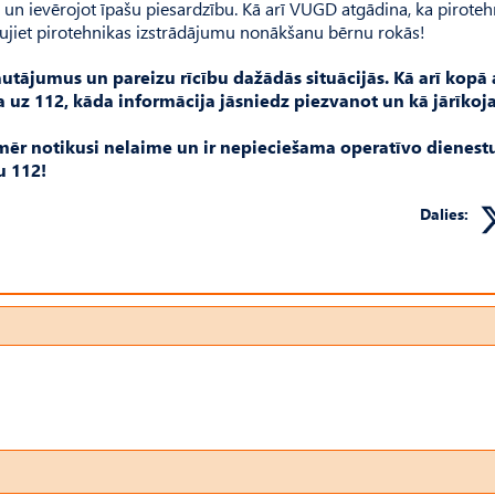
ē un ievērojot īpašu piesardzību. Kā arī VUGD atgādina, ka pirote
ļaujiet pirotehnikas izstrādājumu nonākšanu bērnu rokās!
utājumus un pareizu rīcību dažādās situācijās. Kā arī kopā 
 uz 112, kāda informācija jāsniedz piezvanot un kā jārīkoja
mēr notikusi nelaime un ir nepieciešama operatīvo dienest
u 112!
Dalies: