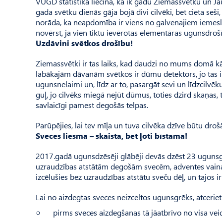
VUGD statistika liecina, ka ik gadu Ziemassvētku un Jau
gada svētku dienās gāja bojā divi cilvēki, bet cieta seši
norāda, ka neapdomība ir viens no galvenajiem iemesli
novērst, ja vien tiktu ievērotas elementāras ugunsdroš
Uzdāvini svētkos drošību!
Ziemassvētki ir tas laiks, kad daudzi no mums domā k
labākajām dāvanām svētkos ir dūmu detektors, jo tas i
ugunsnelaimi un, līdz ar to, pasargāt sevi un līdzcilvēk
guļ, jo cilvēks miegā nejūt dūmus, toties dzird skaņas
savlaicīgi pamest degošās telpas.
Parūpējies, lai tev mīļa un tuva cilvēka dzīve būtu dr
Sveces liesma – skaista, bet ļoti bīstama!
2017.gadā ugunsdzēsēji glābēji devās dzēst 23 ugunsgrē
uzraudzības atstātām degošām svecēm, adventes vainag
izcēlušies bez uzraudzības atstātu sveču dēļ, un tajos ir 
Lai no aizdegtas sveces neizceltos ugunsgrēks, atcerieti
pirms sveces aizdegšanas tā jāatbrīvo no visa veid