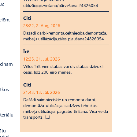
uz
utilizācija/izvešana/pārvešana 24826054
Citi
elēm,
23:22, 2. Aug, 2026
Dažādi darbi-remonta,celtniecība,demontāža,
mēbeļu utiliāzācija,zāles pļaušana24826054
Īrē
12:25, 21. Jūl, 2026
aicinām
Vēlos īrēt vienistabas vai divistabas dzīvokli
cēsīs, līdz 200 eiro mēnesī.
Citi
ētkos
21:43, 13. Jūl, 2026
Dažādi saimnieciskie un remonta darbi,
demontāža-utilizācija, sadzīves tehnikas,
mēbeļu utilizācija, pagrabu tīrīšana. Visa veida
teriālu
transports. […]
ātu
ndīgi