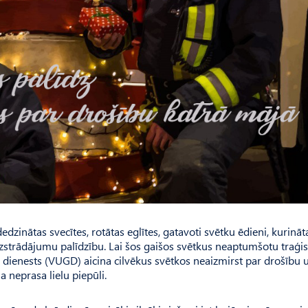
dzinātas svecītes, rotātas eglītes, gatavoti svētku ēdieni, kurināt
o izstrādājumu palīdzību. Lai šos gaišos svētkus neaptumšotu traģis
dienests (VUGD) aicina cilvēkus svētkos neaizmirst par drošību 
neprasa lielu piepūli.