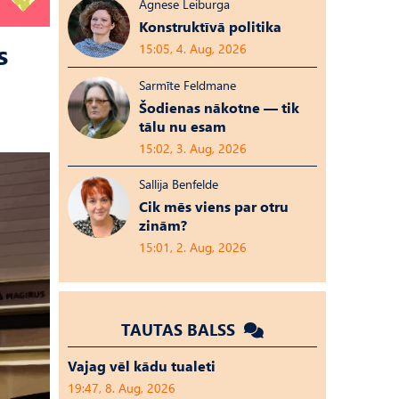
Agnese Leiburga
Konstruktīvā politika
s
15:05, 4. Aug, 2026
Sarmīte Feldmane
Šodienas nākotne — tik
tālu nu esam
15:02, 3. Aug, 2026
Sallija Benfelde
Cik mēs viens par otru
zinām?
15:01, 2. Aug, 2026
TAUTAS BALSS
Vajag vēl kādu tualeti
19:47, 8. Aug, 2026