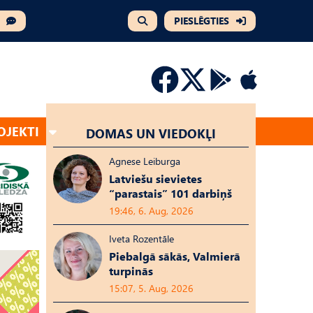
PIESLĒGTIES
OJEKTI
DOMAS UN VIEDOKĻI
Agnese Leiburga
Latviešu sievietes
“parastais” 101 darbiņš
19:46, 6. Aug, 2026
Iveta Rozentāle
Piebalgā sākās, Valmierā
turpinās
15:07, 5. Aug, 2026