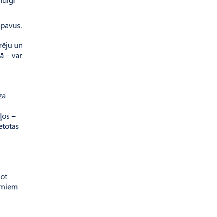
apavus.
drēju un
ā – var
za
ļos –
etotas
not
jumiem