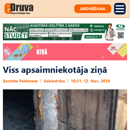
ABONĒŠANA
Viss apsaimniekotāja ziņā
Sarmīte Feldmane
Sabiedrība
10:21, 12. Nov, 2018