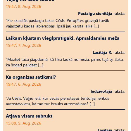
19:47, 8. Aug, 2026
Pastaigu cienītāja
raksta:
“Pie skaistās pastaigu takas Cēsīs, Pirtupītes graviņā tuvāk
vajadzētu kādas labierīcības. Īpaši jau karstā laikā […]
Laikam kļūstam vieglprātīgāki. Apmaldamies mežā
19:47, 7. Aug, 2026
Lasītāja R.
raksta:
“Mazliet taču jāapdomā, kā tiksi laukā no meža, pirms tajā ej. Saka,
ka šogad palīdzēt […]
Kā organizēs satiksmi?
19:47, 6. Aug, 2026
Iedzīvotāja
raksta:
“Ja Cēsīs, Vaļņu ielā, kur vecās pienotavas teritorija, ierīkos
autostāvvietu, kā tad tur brauks automašīnas? […]
Atļāva visam sabrukt
15:08, 5. Aug, 2026
Lasītāja
raksta: