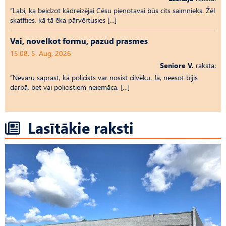
“Labi, ka beidzot kādreizējai Cēsu pienotavai būs cits saimnieks. Žēl
skatīties, kā tā ēka pārvērtusies […]
Vai, novelkot formu, pazūd prasmes
15:08, 5. Aug, 2026
Seniore V.
raksta:
“Nevaru saprast, kā policists var nosist cilvēku. Jā, neesot bijis
darbā, bet vai policistiem neiemāca, […]
Lasītākie raksti