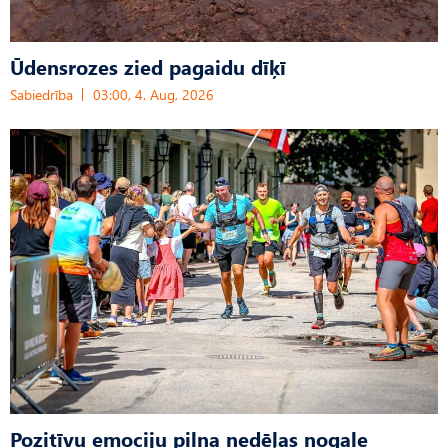
Ūdensrozes zied pagaidu dīķī
Sabiedrība
03:00, 4. Aug, 2026
Pozitīvu emociju pilna nedēļas nogale