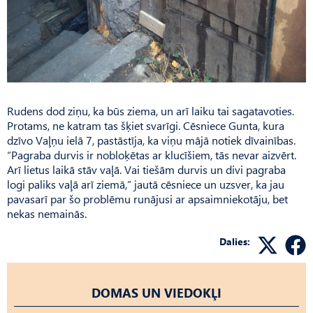
Rudens dod ziņu, ka būs ziema, un arī laiku tai sagatavoties.
Protams, ne katram tas šķiet svarīgi. Cēsniece Gunta, kura
dzīvo Vaļņu ielā 7, pastāstīja, ka viņu mājā notiek dīvainības.
“Pagraba durvis ir nobloķētas ar klucīšiem, tās nevar aizvērt.
Arī lietus laikā stāv vaļā. Vai tiešām durvis un divi pagraba
logi paliks vaļā arī ziemā,” jautā cēsniece un uzsver, ka jau
pavasarī par šo problēmu runājusi ar apsaimniekotāju, bet
nekas nemainās.
Dalies:
DOMAS UN VIEDOKĻI