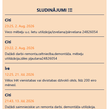
SLUDINĀJUMI
Citi
23:25, 2. Aug, 2026
Veco mēbeļu u.c. lietu utilizācija/izvešana/pārvešana 24826054
Citi
23:22, 2. Aug, 2026
Dažādi darbi-remonta,celtniecība,demontāža, mēbeļu
utiliāzācija,zāles pļaušana24826054
Īrē
12:25, 21. Jūl, 2026
Vēlos īrēt vienistabas vai divistabas dzīvokli cēsīs, līdz 200 eiro
mēnesī.
Citi
21:43, 13. Jūl, 2026
Dažādi saimnieciskie un remonta darbi, demontāža-utilizācija,