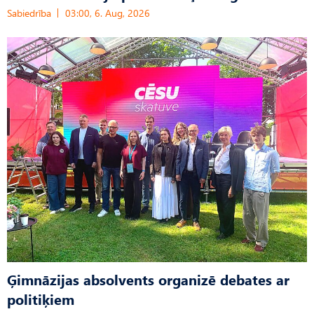
Sabiedrība
03:00, 6. Aug, 2026
Ģimnāzijas absolvents organizē debates ar
politiķiem