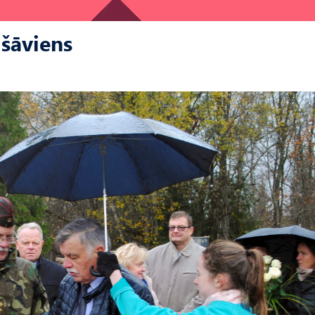
 šāviens