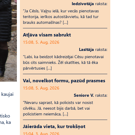
Iedzīvotāja
raksta:
“Ja Cēsīs, Vaļņu ielā, kur vecās pienotavas
teritorija, ierīkos autostāvvietu, kā tad tur
brauks automašīnas? […]
Atļāva visam sabrukt
15:08, 5. Aug, 2026
Lasītāja
raksta:
“Labi, ka beidzot kādreizējai Cēsu pienotavai
būs cits saimnieks. Žēl skatīties, kā tā ēka
pārvērtusies […]
Vai, novelkot formu, pazūd prasmes
15:08, 5. Aug, 2026
 kaujai
Seniore V.
raksta:
“Nevaru saprast, kā policists var nosist
cilvēku. Jā, neesot bijis darbā, bet vai
policistiem neiemāca, […]
tisko
na, ka
Jāierāda vieta, kur trokšņot
15:04, 3. Aug, 2026