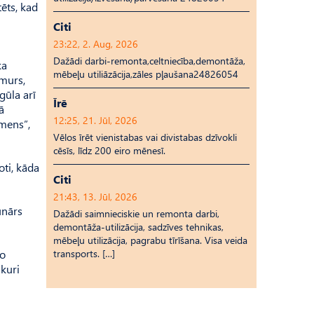
ēts, kad
Citi
23:22, 2. Aug, 2026
Dažādi darbi-remonta,celtniecība,demontāža,
ka
mēbeļu utiliāzācija,zāles pļaušana24826054
umurs,
gūla arī
Īrē
ā
12:25, 21. Jūl, 2026
mens”,
Vēlos īrēt vienistabas vai divistabas dzīvokli
cēsīs, līdz 200 eiro mēnesī.
oti, kāda
Citi
21:43, 13. Jūl, 2026
unārs
Dažādi saimnieciskie un remonta darbi,
demontāža-utilizācija, sadzīves tehnikas,
mēbeļu utilizācija, pagrabu tīrīšana. Visa veida
transports. […]
jo
 kuri