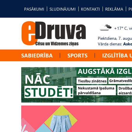
PASĀKUMI
SLUDINĀJUMI
KONTAKTI
REKLĀMA
P
+17° C, vē
Piektdiena, 7. augu
Vārda dienas:
Asko
SABIEDRĪBA
SPORTS
IZGLĪTĪBA 