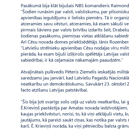
Pasākumā bija klāt bijušais NBS komandieris Raimonds
“Šodien runāsim par valsti, valstiskumu, par pilsonisku
apvienības ieguldījums ir lielisks piemērs. Tā ir organi
atceramies savu vēsturi, atceramies, kā esam sākuši veido
pirmais šāviens par valsts brīvību izdarīts šeit, Drabeš
šodienas pasākumu, piemiņas vietas atklāšanu sabiedrīb
Arī Cēsu novada domes priekšsēdētājs Jānis Rozenberg
“Latviešu strēlnieku apvienības Cēsu nodaļas vīru militā
pierāda, ka esam bijuši izšķirošs spēlētājs Latvijas vals
sabiedrībai, ir kā ceļamaize nākamajām paaudzēm.”
Atvaļinātais pulkvedis Pēteris Ziemelis ieskatījās militā
saredzams jau janvārī, kad Latviešu Pagaidu Nacionāl
neatkarību un demokrātiskumu. Savukārt 23. oktobrī Zig
facto atzīšanu Latvijas patstāvībai.
“Šis bija ļoti svarīgs solis ceļā uz valsts neatkarību, lai 
Ē.Krieviņš pastāstīja par Ama­tas novada iedzīvotājiem, 
kaujas priekšvēsturi, norisi, to, kā viņi atklājuši vietu
jautājums, kā pareizi saukt cīņas, kas notika par valsts
karš. Ē. Krieviņš norāda, ka viņi pētniecību balsta grām