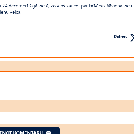
lai 24.decembrī šajā vietā, ko viņš saucot par brīvības šāviena vietu,
ienu veica.
Dalies:
IENOT KOMENTĀRU