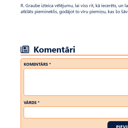
R. Graube izteica vēlējumu, lai viss rit, kā iecerēts, un 
atklāts piemineklis, godājot to vīru piemiņu, kas šo šāv
Komentāri
KOMENTĀRS *
VĀRDS *
PIEV