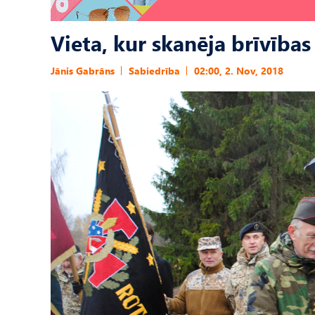
Vieta, kur skanēja brīvības
Jānis Gabrāns
Sabiedrība
02:00, 2. Nov, 2018