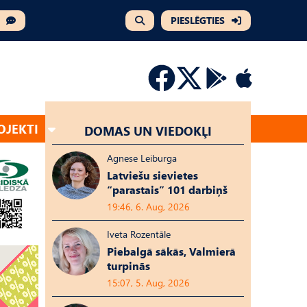
PIESLĒGTIES
OJEKTI
DOMAS UN VIEDOKĻI
Agnese Leiburga
Latviešu sievietes
“parastais” 101 darbiņš
19:46, 6. Aug, 2026
Iveta Rozentāle
Piebalgā sākās, Valmierā
turpinās
15:07, 5. Aug, 2026