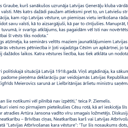
 Grau­be, kurš sanākušos uzrunāja Latvijas Ģenerāļu kluba vārdā
 valsti. Mēs katrs dažādi paužam attieksmi pret to, un Latviešu str
zācija, kam rūp Latvijas vēsture, un piemiņas vietu ierīkošana rāda
t savu valsti, kā to aizsargājuši, kā par to cīnījušies. Manuprāt, 
u tuvumā, ir svarīgs atklājums, kas pagaidām vēl īsti nav novērtēts
ai šī vēsts tiks nodota.”
s atzīmēja, ka seminārs veltīts maziem jaunatklājumiem Latvijas 
rās vēstures pētniecība ir ļoti vajadzīga Cēsīm un apkārtnei, jo t
tij dažādos laikos. Katra vēstures liecība, kas tiek atklāta un nodot
ri politiskajā situācijā Latvijā 1918.gadā. Viņš atgādināja, ka sākum
ā padome pieņēma deklarāciju par veidojamās Latvijas Republika
frīds Meierovics sarunā ar Lielbritā­nijas ārlietu ministru saņēm
gan šie notikumi vēl pilnībā nav izpētīti,” teica P. Ziemelis.
kuri vieni no pirmajiem pieteikušies Cēsu rotā, kā arī ieskicēja šī
, kur atradies Artūra Jansona vadīto vīru smagais ložmetējs. Diskusi
 neatkarību – Brīvības cīņas, Neatkarības karš vai Latvijas Atbrīvo
atā “Lat­vijas Atbrīvošanas kara vēsture”: “Tur šis nosaukums dots,