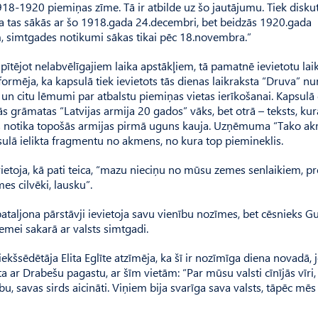
18-1920 pie­miņas zīme. Tā ir atbilde uz šo jautājumu. Tiek diskut
a tas sākās ar šo 1918.gada 24.decembri, bet beidzās 1920.gada
, simtgades notikumi sākas tikai pēc 18.novembra.”
spītējot nelabvēlīgajiem laika apstākļiem, tā pamatnē ievietotu lai
formēja, ka kapsulā tiek ievietots tās dienas laikraksta “Druva” n
un citu lēmumi par atbalstu piemiņas vietas ierīkošanai. Kapsulā 
s grāmatas “Latvijas armija 20 gados” vāks, bet otrā – teksts, kur
s notika topošās armijas pirmā uguns kauja. Uzņēmuma “Tako ak
psulā ielikta fragmentu no akmens, no kura top piemineklis.
ietoja, kā pati teica, “mazu nieciņu no mūsu zemes senlaikiem, pr
es cilvēki, lausku”.
taljona pārstāvji ievietoja savu vienību nozīmes, bet cēsnieks G
emei sakarā ar valsts simtgadi.
sēdētāja Elita Eglīte atzīmēja, ka šī ir nozīmīga diena novadā, 
tīta ar Drabešu pagastu, ar šīm vietām: “Par mūsu valsti cīnījās vīri,
u, savas sirds aicināti. Viņiem bija svarīga sava valsts, tāpēc mēs