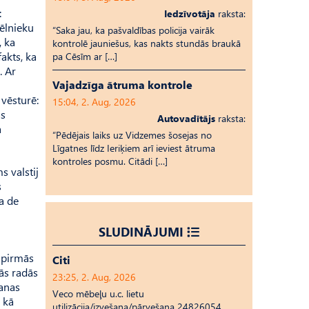
:
Iedzīvotāja
raksta:
ēlnie­ku
“Saka jau, ka pašvaldības policija vairāk
, ka
kontrolē jauniešus, kas nakts stundās braukā
fakts, ka
pa Cēsīm ar […]
. Ar
Vajadzīga ātruma kontrole
vēsturē:
15:04, 2. Aug, 2026
as
Autovadītājs
raksta:
a
“Pēdējais laiks uz Vid­ze­mes šosejas no
Līgatnes līdz Ieriķiem arī ieviest ātruma
kontroles posmu. Citādi […]
s valstij
s
a de
SLUDINĀJUMI
s pirmās
Citi
jās radās
23:25, 2. Aug, 2026
šanas
Veco mēbeļu u.c. lietu
 kā
utilizācija/izvešana/pārvešana 24826054