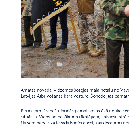
Amatas novadā, Vidzemes šosejas malā netālu no Vāvere
Latvijas Atbrīvošanas kara vēsturē. Šonedēļ tās pamatn
Pirms tam Drabešu Jaunās pamatskolas ēkā notika semin
situāciju. Viens no pasākuma rīkotājiem, Latviešu strēl
šis seminārs ir kā ievads konferencei, kas decembrī not