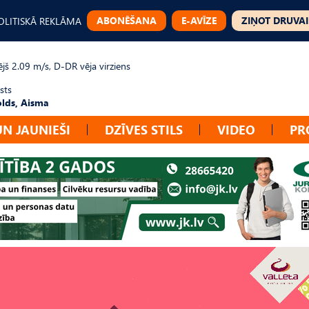
ABONĒŠANA
E-AVĪZE
ZIŅOT DRUVAI
OLITISKĀ REKLĀMA
jš 2.09 m/s, D-DR vēja virziens
sts
lds, Aisma
UN JAUNIEŠI
DZĪVES STILS
VIDEO
PR