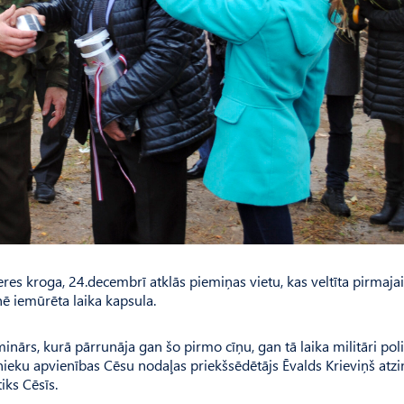
s kroga, 24.decembrī atklās piemiņas vietu, kas veltīta pirmajai
ē iemūrēta laika kapsula.
ārs, kurā pārrunāja gan šo pirmo cīņu, gan tā laika militāri poli
nieku apvienības Cēsu nodaļas priekšsēdētājs Ēvalds Krieviņš atzi
iks Cēsīs.