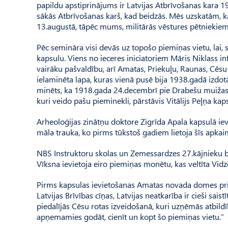
papildu apstiprinājums ir Latvijas Atbrīvošanas kara 19
sākās Atbrīvošanas karš, kad beidzās. Mēs uzskatām, k
13.augustā, tāpēc mums, militārās vēstures pētniekiem
Pēc semināra visi devās uz topošo piemiņas vietu, lai, 
kapsulu. Viens no ieceres iniciatoriem Māris Niklass in
vairāku pašvaldību, arī Amatas, Priekuļu, Raunas, Cēsu 
ielaminēta lapa, kuras vienā pusē bija 1938.gadā izdotā
minēts, ka 1918.gada 24.decembrī pie Drabešu muiža
kuri veido pašu pieminekli, pārstāvis Vitālijs Peļņa ka
Arheoloģijas zinātņu doktore Zigrīda Apala kapsulā iev
māla trauka, ko pirms tūkstoš gadiem lietoja šīs apkaim
NBS Instruktoru skolas un Zemessardzes 27.kājnieku ba
Vīksna ievietoja eiro piemiņas monētu, kas veltīta Vidz
Pirms kapsulas ievietošanas Amatas novada domes priekš
Latvijas Brīvības cīņas, Latvijas neatkarība ir cieši sais
piedalījās Cēsu rotas izveidošanā, kuri uzņēmās atbildīb
apņemamies godāt, cienīt un kopt šo piemiņas vietu.”