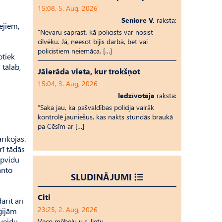
15:08, 5. Aug, 2026
Seniore V.
raksta:
ējiem,
“Nevaru saprast, kā policists var nosist
cilvēku. Jā, neesot bijis darbā, bet vai
policistiem neiemāca, […]
otiek
 tālab,
Jāierāda vieta, kur trokšņot
15:04, 3. Aug, 2026
Iedzīvotāja
raksta:
“Saka jau, ka pašvaldības policija vairāk
kontrolē jauniešus, kas nakts stundās braukā
pa Cēsīm ar […]
rīkojas.
rī tādās
 apvidu
anto
SLUDINĀJUMI
Citi
arīt arī
23:25, 2. Aug, 2026
ģijām
sveidu
Veco mēbeļu u.c. lietu