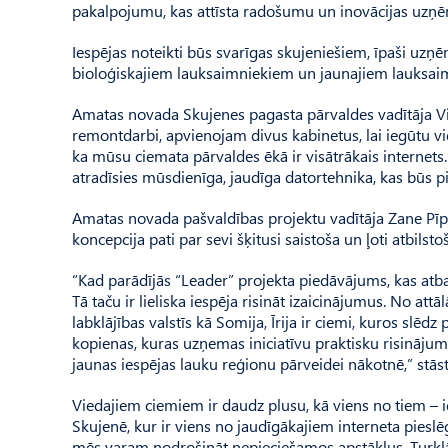
pakalpojumu, kas attīsta radošumu un inovācijas uzņ
Iespējas noteikti būs svarīgas skujeniešiem, īpaši uzņ
bioloģiskajiem lauksaimniekiem un jaunajiem lauksaim
Amatas novada Skujenes pagasta pārvaldes vadītāja Vit
remontdarbi, apvienojam divus kabinetus, lai iegūtu vien
ka mūsu ciemata pārvaldes ēkā ir vis­ātrākais internets.
atradīsies mūsdienīga, jaudīga datortehnika, kas būs 
Amatas novada pašvaldības projektu vadītāja Zane Pīpka
koncepcija pati par sevi šķitusi saistoša un ļoti atbi
“Kad parādījās “Leader” projekta piedāvājums, kas atbals
Tā taču ir lieliska iespēja risināt izaicinājumus. No attā
labklājības valstīs kā Somija, Īrija ir ciemi, kuros slēd
kopienas, kuras uzņemas iniciatīvu praktisku risināj
jaunas iespējas lauku reģionu pārveidei nākotnē,” stāsta
Viedajiem ciemiem ir daudz plusu, kā viens no tiem – iesp
Skujenē, kur ir viens no jaudīgākajiem interneta pies
mēs varam nodrošināt nepieciešamos apstākļus. Turklāt