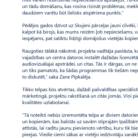
un tādu domāšanu, kas rosina risināt problēmas, meklēt
daudziem varētu būt lielisks atspēriena punkts.”
Pēdējos gados dzīvot uz Skujeni pārceļas jauni cilvēki, k
kalpot kā birojs, kas mums reizēm ļoti nepieciešams, va
iespējams, pat satiktu līdzīgi domājošus vietējās kopien
Raugoties tālākā nākotnē, projekta vadītāja pastāsta, 
vajadzības un centra datoros instalēt dažādas licencē
audiovizu­ālajai apstrādei, un citas. Tās ir dārgas, un ne
un tiks pamatots, ka šādas programmas tik tie­šām nepie
to diskutēt,” saka Zane Pīpkalēja.
Tikko telpas būs atvērtas, dažādi pašvaldības speciālist
mārketingā, projektu rakstīšanā un citās jomās. Viņi p
kvalitātes uzlabošanai.
“Tā noteikti nebūs izremontēta telpa ar diviem datoriem
un kopienām, kas balstās uz savām stiprajām īpašībām 
attīstās, lai radītu jaunu pievienoto vērtību, kuru tik b
pieejas. Viedie ciemi sākas ar vietējo iedzīvotāju sanāk