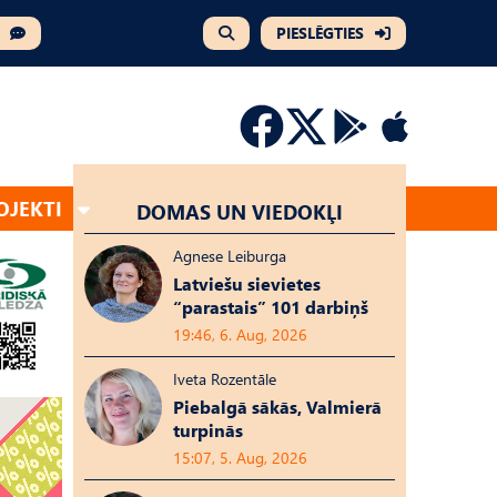
PIESLĒGTIES
OJEKTI
DOMAS UN VIEDOKĻI
Agnese Leiburga
Latviešu sievietes
“parastais” 101 darbiņš
19:46, 6. Aug, 2026
Iveta Rozentāle
Piebalgā sākās, Valmierā
turpinās
15:07, 5. Aug, 2026