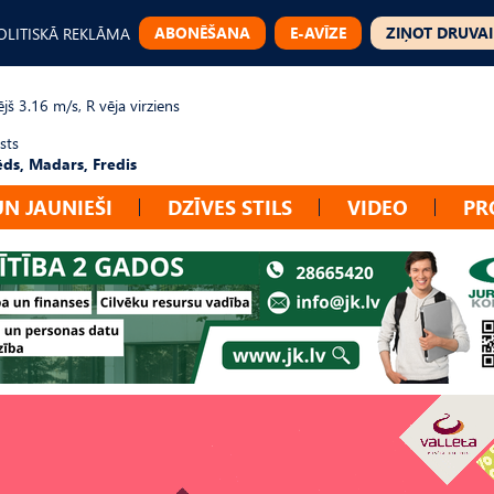
ABONĒŠANA
E-AVĪZE
ZIŅOT DRUVAI
OLITISKĀ REKLĀMA
jš 3.16 m/s, R vēja virziens
sts
ēds, Madars, Fredis
UN JAUNIEŠI
DZĪVES STILS
VIDEO
PR