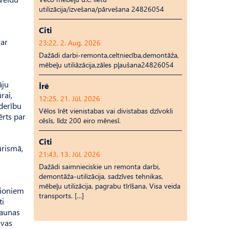
utilizācija/izvešana/pārvešana 24826054
s
Citi
var
23:22, 2. Aug, 2026
Dažādi darbi-remonta,celtniecība,demontāža,
mēbeļu utiliāzācija,zāles pļaušana24826054
āju
Īrē
rai,
12:25, 21. Jūl, 2026
tderību
Vēlos īrēt vienistabas vai divistabas dzīvokli
ērts par
cēsīs, līdz 200 eiro mēnesī.
Citi
ūrismā,
21:43, 13. Jūl, 2026
Dažādi saimnieciskie un remonta darbi,
demontāža-utilizācija, sadzīves tehnikas,
mēbeļu utilizācija, pagrabu tīrīšana. Visa veida
ģioniem
transports. […]
ti
 jaunas
avas