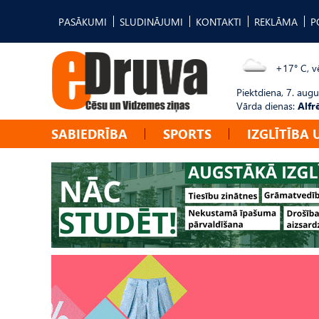
PASĀKUMI
SLUDINĀJUMI
KONTAKTI
REKLĀMA
P
+17° C, vē
Piektdiena, 7. augu
Vārda dienas:
Alfr
SABIEDRĪBA
SPORTS
IZGLĪTĪBA 