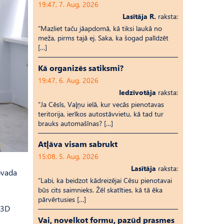
19:47, 7. Aug, 2026
Lasītāja R.
raksta:
“Mazliet taču jāapdomā, kā tiksi laukā no
meža, pirms tajā ej. Saka, ka šogad palīdzēt
[…]
Kā organizēs satiksmi?
19:47, 6. Aug, 2026
Iedzīvotāja
raksta:
“Ja Cēsīs, Vaļņu ielā, kur vecās pienotavas
teritorija, ierīkos autostāvvietu, kā tad tur
brauks automašīnas? […]
Atļāva visam sabrukt
15:08, 5. Aug, 2026
Lasītāja
raksta:
ovada
“Labi, ka beidzot kādreizējai Cēsu pienotavai
būs cits saimnieks. Žēl skatīties, kā tā ēka
pārvērtusies […]
 3D
Vai, novelkot formu, pazūd prasmes