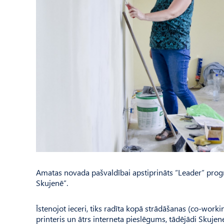
Amatas novada pašvaldībai apstiprināts “Leader” pro
Skujenē”.
Īstenojot ieceri, tiks radīta kopā strādāšanas (co-wor
printeris un ātrs interneta pieslēgums, tādējādi Skuje