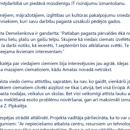
ēmējdarbībā un piedāvā mūsdienīgu IT risinājumu izmantošanu.
ēmējiem, mājražotājiem, izglītības un kultūras pakalpojumu sniedz
niekiem, kuri savu darbību pagastā uzsākuši pēdējos gados.
a De­mešenkova ir gandarīta: “Patla­ban pagasta pārvaldes ēkā n
u lielu, plašu un gaišu telpu. Skujene kā viedais ciemats izvēlēts
 Ja darbi notiks, kā iecerēts, 1.septembrī būs atklāšanas svētki. Te
pieejama ikvienam interesentam.”
lēja par viedajiem ciemiem bija interesējusies jau agrāk. Idejas
lstoša mazajiem ciematiņiem, kādu Amatas novadā netrūkst.
ta viedo ciemu attīstību, sapratām, ka nav, ko gaidīt, vienkārši jā
lākiem ciematiem cilvēki aizplūst ne tikai Latvijā, bet visā Eiropā. A
z pasta nodaļas, veikalus un skolas. Bet viņi veiksmīgi attīsta lauku
umu meklēšanā esošo problēmu novēršanai, gan arī maksimāli izm
 Z. Pīpkalēja.
ējas strādāt attālināti. Projekta vadītāja pārliecināta, ka to var d
lēgumiem: “Ar nepieciešamo atbalsta centru, resursiem un tehnolo
 runa nav tikai par tehnoloģijām. Runa ir arī par citādāku dzīve