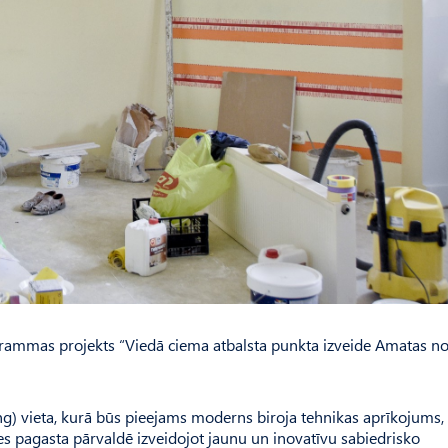
grammas projekts “Viedā ciema atbalsta punkta izveide Amatas n
king) vieta, kurā būs pieejams moderns biroja tehnikas aprīkojums,
nes pagasta pārvaldē izveidojot jaunu un inovatīvu sabiedrisko