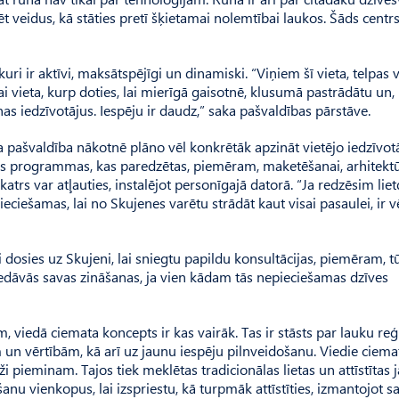
 veidus, kā stāties pretī šķietamai nolemtībai laukos. Šāds centr
uri ir aktīvi, maksātspējīgi un dinamiski. “Viņiem šī vieta, telpas 
i vieta, kurp doties, lai mierīgā gaisotnē, klusumā pastrādātu un,
as iedzīvotājus. Iespēju ir daudz,” saka pašvaldības pārstāve.
ka pašvaldība nākotnē plāno vēl konkrētāk apzināt vietējo iedzīvot
tās programmas, kas paredzētas, piemēram, maketēšanai, arhitektū
 katrs var atļauties, instalējot personīgajā datorā. “Ja redzēsim lie
ciešamas, lai no Skujenes varētu strādāt kaut visai pasaulei, ir v
i dosies uz Skujeni, lai sniegtu papildu konsultācijas, piemēram, t
iedāvās savas zināšanas, ja vien kādam tās nepieciešamas dzīves
, viedā ciemata koncepts ir kas vairāk. Tas ir stāsts par lauku re
un vērtībām, kā arī uz jaunu iespēju pilnveidošanu. Viedie ciema
ieži pieminam. Tajos tiek meklētas tradicionālas lietas un attīstītas
šanu vienkopus, lai izspriestu, kā turpmāk attīstīties, izmantojot s