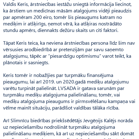
Valdis Keris, ārstniecības iestāžu sniegtā informācija liecinot,
ka ārstiem un medicīnas māsām atalgojums vidēji pieaudzis
par apmēram 200 eiro, tomēr šis pieaugums katram no
mediķim ir atšķirīgs, ņemot vērā, ka atšķiras nostrādāto
stundu apmērs, diennakts dežūru skaits un citi faktori.
Tāpat Keris teica, ka neviena ārstniecības persona līdz šim nav
vērsusies arodbiedrībā ar pretenzijām par savu saņemto
atalgojumu, tāpēc ar “piesardzīgu optimismu” varot teikt, ka
plānotais ir sasniegts.
Keris tomēr ir nobažījies par turpmāku finansējuma
pieaugumu, lai arī 2019. un 2020.gadā mediķu atalgojumu
varētu turpināt palielināt. LVSADA ir gatava sarunām par
turpmāku mediķu atalgojuma palielināšanu, tomēr, vai
mediķu atalgojuma pieaugums ir pirmsvēlēšanu kampaņa vai
vēlme mainīt situāciju, parādīšot valdības tālāka rīcība.
Arī Slimnīcu biedrības priekšsēdētājs Jevgēņijs Kalējs norāda
uz nepieciešamību nodrošināt turpmāku atalgojuma
palielināšanu mediķiem, kā arī uz nepieciešamību sākt domāt