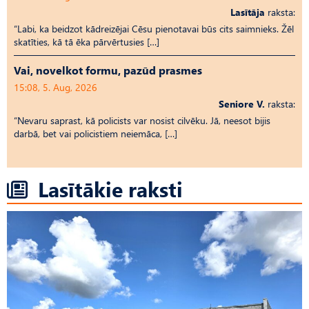
Lasītāja
raksta:
“Labi, ka beidzot kādreizējai Cēsu pienotavai būs cits saimnieks. Žēl
skatīties, kā tā ēka pārvērtusies […]
Vai, novelkot formu, pazūd prasmes
15:08, 5. Aug, 2026
Seniore V.
raksta:
“Nevaru saprast, kā policists var nosist cilvēku. Jā, neesot bijis
darbā, bet vai policistiem neiemāca, […]
Lasītākie raksti