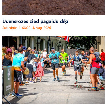
Ūdensrozes zied pagaidu dīķī
Sabiedrība
03:00, 4. Aug, 2026