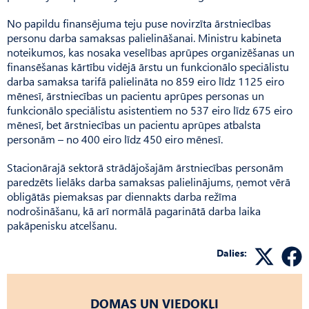
No papildu finansējuma teju puse novirzīta ārstniecības
personu darba samaksas palielināšanai. Ministru kabineta
noteikumos, kas nosaka veselības aprūpes organizēšanas un
finansēšanas kārtību vidējā ārstu un funkcionālo speciālistu
darba samaksa tarifā palielināta no 859 eiro līdz 1125 eiro
mēnesī, ārstniecības un pacientu aprūpes personas un
funkcionālo speciālistu asistentiem no 537 eiro līdz 675 eiro
mēnesī, bet ārstniecības un pacientu aprūpes atbalsta
personām – no 400 eiro līdz 450 eiro mēnesī.
Stacionārajā sektorā strādājošajām ārstniecības personām
paredzēts lielāks darba samaksas palielinājums, ņemot vērā
obligātās piemaksas par diennakts darba režīma
nodrošināšanu, kā arī normālā pagarinātā darba laika
pakāpenisku atcelšanu.
Dalies:
DOMAS UN VIEDOKĻI