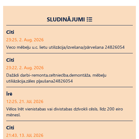
SLUDINĀJUMI
Citi
23:25, 2. Aug, 2026
Veco mēbeļu u.c. lietu utilizācija/izvešana/pārvešana 24826054
Citi
23:22, 2. Aug, 2026
Dažādi darbi-remonta,celtniecība,demontāža, mēbeļu
utiliāzācija,zāles pļaušana24826054
Īrē
12:25, 21. Jūl, 2026
Vēlos īrēt vienistabas vai divistabas dzīvokli cēsīs, līdz 200 eiro
mēnesī.
Citi
21:43, 13. Jūl, 2026