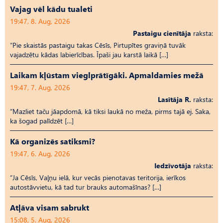
Vajag vēl kādu tualeti
19:47, 8. Aug, 2026
Pastaigu cienītāja
raksta:
“Pie skaistās pastaigu takas Cēsīs, Pirtupītes graviņā tuvāk
vajadzētu kādas labierīcības. Īpaši jau karstā laikā […]
Laikam kļūstam vieglprātīgāki. Apmaldamies mežā
19:47, 7. Aug, 2026
Lasītāja R.
raksta:
“Mazliet taču jāapdomā, kā tiksi laukā no meža, pirms tajā ej. Saka,
ka šogad palīdzēt […]
Kā organizēs satiksmi?
19:47, 6. Aug, 2026
Iedzīvotāja
raksta:
“Ja Cēsīs, Vaļņu ielā, kur vecās pienotavas teritorija, ierīkos
autostāvvietu, kā tad tur brauks automašīnas? […]
Atļāva visam sabrukt
15:08, 5. Aug, 2026