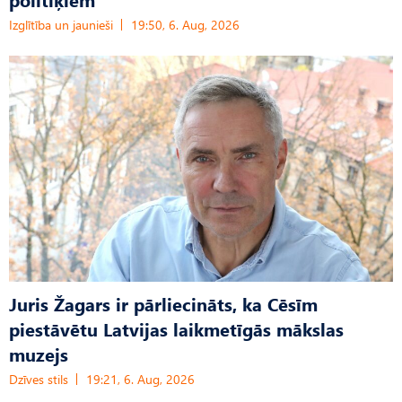
Izglītība un jaunieši
19:50, 6. Aug, 2026
Juris Žagars ir pārliecināts, ka Cēsīm
piestāvētu Latvijas laikmetīgās mākslas
muzejs
Dzīves stils
19:21, 6. Aug, 2026