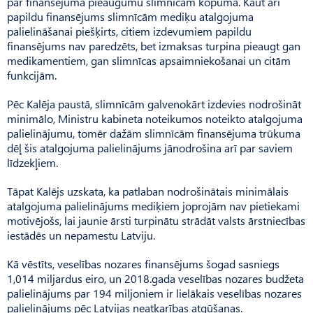
par finansējuma pieaugumu slimnīcām kopumā. Kaut arī
papildu finansējums slimnīcām mediķu atalgojuma
palielināšanai piešķirts, citiem izdevumiem papildu
finansējums nav paredzēts, bet izmaksas turpina pieaugt gan
medikamentiem, gan slimnīcas apsaimniekošanai un citām
funkcijām.
Pēc Kalēja paustā, slimnīcām galvenokārt izdevies nodrošināt
minimālo, Ministru kabineta noteikumos noteikto atalgojuma
palielinājumu, tomēr dažām slimnīcām finansējuma trūkuma
dēļ šis atalgojuma palielinājums jānodrošina arī par saviem
līdzekļiem.
Tāpat Kalējs uzskata, ka patlaban nodrošinātais minimālais
atalgojuma palielinājums mediķiem joprojām nav pietiekami
motivējošs, lai jaunie ārsti turpinātu strādāt valsts ārstniecības
iestādēs un nepamestu Latviju.
Kā vēstīts, veselības nozares finansējums šogad sasniegs
1,014 miljardus eiro, un 2018.gada veselības nozares budžeta
palielinājums par 194 miljoniem ir lielākais veselības nozares
palielinājums pēc Latvijas neatkarības atgūšanas.