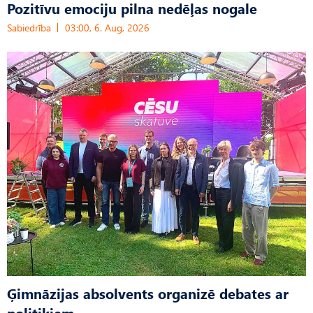
Pozitīvu emociju pilna nedēļas nogale
Sabiedrība
03:00, 6. Aug, 2026
Ģimnāzijas absolvents organizē debates ar
politiķiem