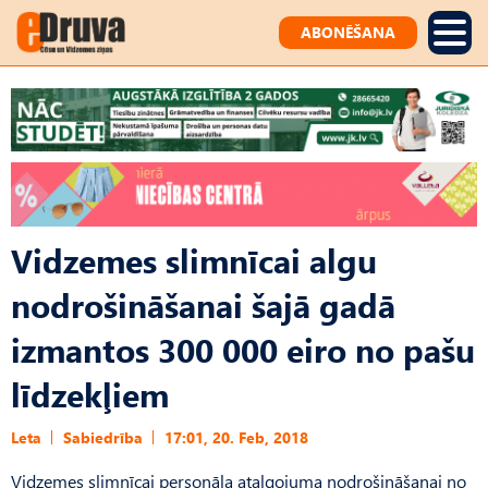
ABONĒŠANA
Vidzemes slimnīcai algu
nodrošināšanai šajā gadā
izmantos 300 000 eiro no pašu
līdzekļiem
Leta
Sabiedrība
17:01, 20. Feb, 2018
Vidzemes slimnīcai personāla atalgojuma nodrošināšanai no