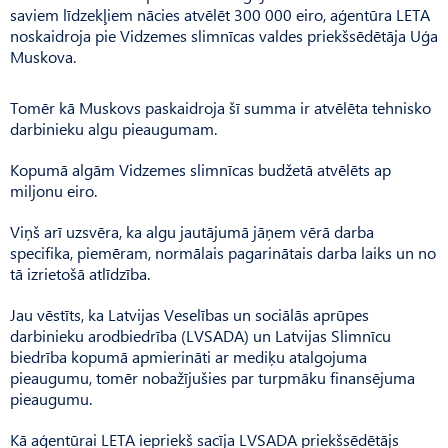
saviem līdzekļiem nācies atvēlēt 300 000 eiro, aģentūra LETA
noskaidroja pie Vidzemes slimnīcas valdes priekšsēdētāja Uģa
Muskova.
Tomēr kā Muskovs paskaidroja šī summa ir atvēlēta tehnisko
darbinieku algu pieaugumam.
Kopumā algām Vidzemes slimnīcas budžetā atvēlēts ap
miljonu eiro.
Viņš arī uzsvēra, ka algu jautājumā jāņem vērā darba
specifika, piemēram, normālais pagarinātais darba laiks un no
tā izrietošā atlīdzība.
Jau vēstīts, ka Latvijas Veselības un sociālās aprūpes
darbinieku arodbiedrība (LVSADA) un Latvijas Slimnīcu
biedrība kopumā apmierināti ar mediķu atalgojuma
pieaugumu, tomēr nobažījušies par turpmāku finansējuma
pieaugumu.
Kā aģentūrai LETA iepriekš sacīja LVSADA priekšsēdētājs