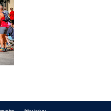
ortiesības
Ētikas kodekss