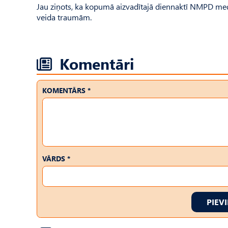
Jau ziņots, ka kopumā aizvadītajā diennaktī NMPD med
veida traumām.
Komentāri
KOMENTĀRS *
VĀRDS *
PIEV