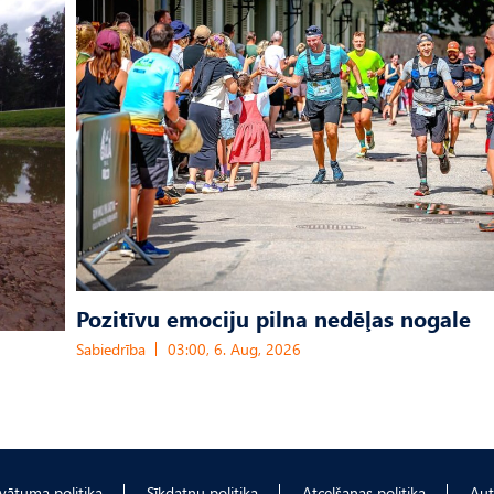
Pozitīvu emociju pilna nedēļas nogale
Sabiedrība
03:00, 6. Aug, 2026
ivātuma politika
Sīkdatņu politika
Atcelšanas politika
Aut