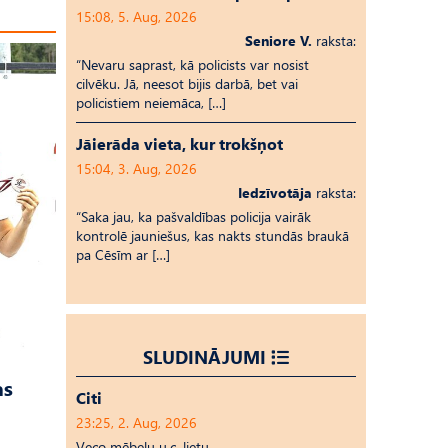
15:08, 5. Aug, 2026
Seniore V.
raksta:
“Nevaru saprast, kā policists var nosist
cilvēku. Jā, neesot bijis darbā, bet vai
policistiem neiemāca, […]
Jāierāda vieta, kur trokšņot
15:04, 3. Aug, 2026
Iedzīvotāja
raksta:
“Saka jau, ka pašvaldības policija vairāk
kontrolē jauniešus, kas nakts stundās braukā
pa Cēsīm ar […]
SLUDINĀJUMI
as
Citi
23:25, 2. Aug, 2026
Veco mēbeļu u.c. lietu