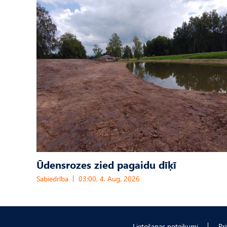
Ūdensrozes zied pagaidu dīķī
Sabiedrība
03:00, 4. Aug, 2026
Lietošanas noteikumi
Pr