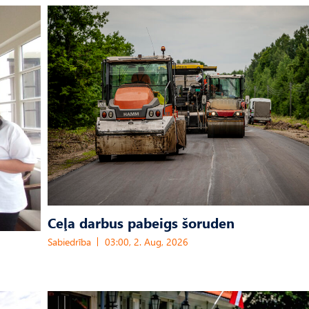
Ceļa darbus pabeigs šoruden
Sabiedrība
03:00, 2. Aug, 2026