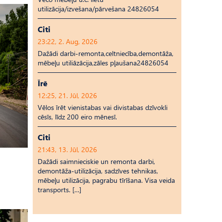
utilizācija/izvešana/pārvešana 24826054
Citi
23:22, 2. Aug, 2026
Dažādi darbi-remonta,celtniecība,demontāža,
mēbeļu utiliāzācija,zāles pļaušana24826054
Īrē
12:25, 21. Jūl, 2026
Vēlos īrēt vienistabas vai divistabas dzīvokli
cēsīs, līdz 200 eiro mēnesī.
Citi
21:43, 13. Jūl, 2026
Dažādi saimnieciskie un remonta darbi,
demontāža-utilizācija, sadzīves tehnikas,
mēbeļu utilizācija, pagrabu tīrīšana. Visa veida
transports. […]