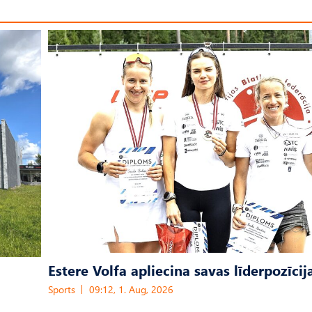
Estere Volfa apliecina savas līderpozīcij
Sports
09:12, 1. Aug, 2026