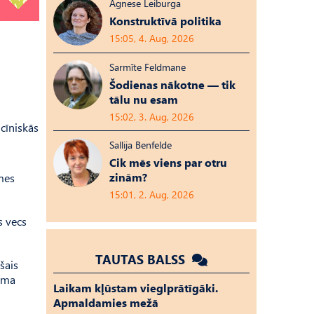
Agnese Leiburga
Konstruktīvā politika
15:05, 4. Aug, 2026
Sarmīte Feldmane
Šodienas nākotne — tik
tālu nu esam
15:02, 3. Aug, 2026
cīniskās
Sallija Benfelde
Cik mēs viens par otru
zinām?
emes
15:01, 2. Aug, 2026
s vecs
TAUTAS BALSS
šais
elma
Laikam kļūstam vieglprātīgāki.
Apmaldamies mežā