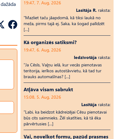
19:47, 7. Aug, 2026
r dažāda
Lasītāja R.
raksta:
“Mazliet taču jāapdomā, kā tiksi laukā no
meža, pirms tajā ej. Saka, ka šogad palīdzēt
[…]
Kā organizēs satiksmi?
19:47, 6. Aug, 2026
Iedzīvotāja
raksta:
“Ja Cēsīs, Vaļņu ielā, kur vecās pienotavas
teritorija, ierīkos autostāvvietu, kā tad tur
brauks automašīnas? […]
Atļāva visam sabrukt
15:08, 5. Aug, 2026
Lasītāja
raksta:
“Labi, ka beidzot kādreizējai Cēsu pienotavai
būs cits saimnieks. Žēl skatīties, kā tā ēka
pārvērtusies […]
Vai, novelkot formu, pazūd prasmes