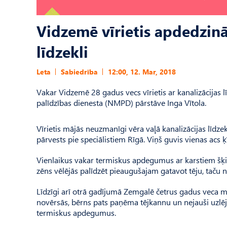
Vidzemē vīrietis apdedzināji
līdzekli
Leta
Sabiedrība
12:00, 12. Mar, 2018
Vakar Vidzemē 28 gadus vecs vīrietis ar kanalizācijas
palīdzības dienesta (NMPD) pārstāve Inga Vītola.
Vīrietis mājās neuzmanīgi vēra vaļā kanalizācijas līdzek
pārvests pie speciālistiem Rīgā. Viņš guvis vienas ac
Vienlaikus vakar termiskus apdegumus ar karstiem šķi
zēns vēlējās palīdzēt pieaugušajam gatavot tēju, taču 
Līdzīgi arī otrā gadījumā Zemgalē četrus gadus veca m
novērsās, bērns pats paņēma tējkannu un nejauši uzlē
termiskus apdegumus.