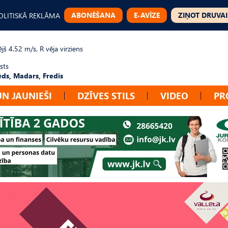
ABONĒŠANA
E-AVĪZE
ZIŅOT DRUVAI
OLITISKĀ REKLĀMA
jš 4.52 m/s, R vēja virziens
sts
ēds, Madars, Fredis
UN JAUNIEŠI
DZĪVES STILS
VIDEO
PR