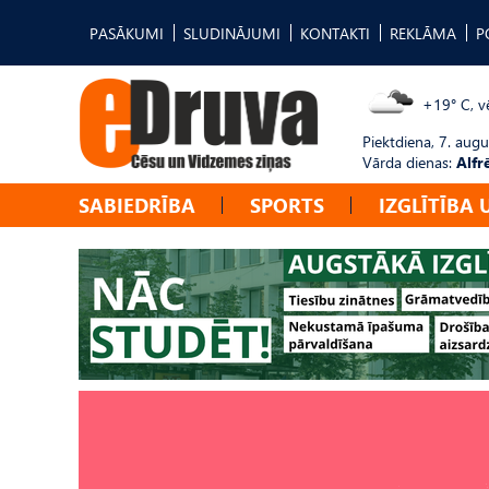
PASĀKUMI
SLUDINĀJUMI
KONTAKTI
REKLĀMA
P
+19° C, vē
Piektdiena, 7. augu
Vārda dienas:
Alfr
SABIEDRĪBA
SPORTS
IZGLĪTĪBA 