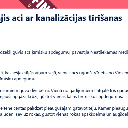
s aci ar kanalizācijas tīrīšanas
 līdzekli guvis acs ķīmisku apdegumu, pavēstīja Neatliekamās medi
li, kas iešļakstījās viņam sejā, vienas acs rajonā. Vīrietis no Vidz
s ķīmisku apdegumu.
drumiem guva divi bērni. Vienā no gadījumiem Latgalē trīs gadu
nejauši apgāza krūzi, gūstot vienas kājas termiskus apdegumus.
eitene centās palīdzēt pieaugušajam gatavot tēju. Kamēr pieaugu
ja ūdeni sev uz rokas, gūstot vienas rokas apakšdelma un augšd