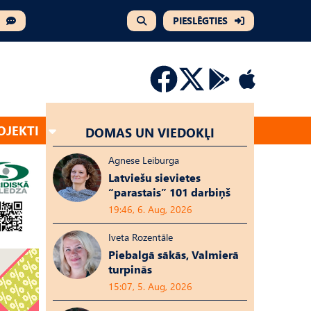
PIESLĒGTIES
OJEKTI
DOMAS UN VIEDOKĻI
Agnese Leiburga
Latviešu sievietes
“parastais” 101 darbiņš
19:46, 6. Aug, 2026
Iveta Rozentāle
Piebalgā sākās, Valmierā
turpinās
15:07, 5. Aug, 2026