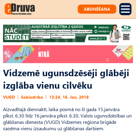
ABONĒŠANA
Vidzemē ugunsdzēsēji glābēji
izglāba vienu cilvēku
VUGD
Sabiedrība
13:24, 16. Jan, 2019
Aizvadītajā diennaktī, laika posmā no šī gada 15.janvāra
plkst. 6.30 līdz 16.janvāra plkst. 6.30, Valsts ugunsdzēsības un
glābšanas dienesta (VUGD) Vidzemes reģiona brigāde
saņēma vienu izsaukumu uz glābšanas darbiem.