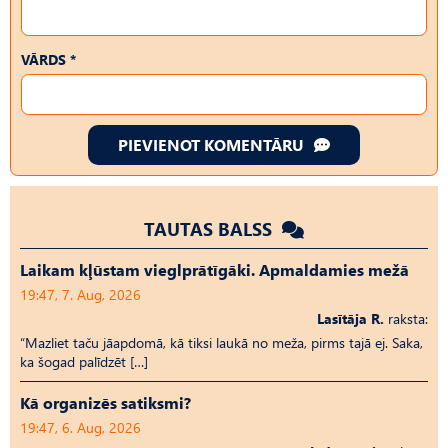
VĀRDS *
PIEVIENOT KOMENTĀRU
TAUTAS BALSS
Laikam kļūstam vieglprātīgāki. Apmaldamies mežā
19:47, 7. Aug, 2026
Lasītāja R.
raksta:
“Mazliet taču jāapdomā, kā tiksi laukā no meža, pirms tajā ej. Saka,
ka šogad palīdzēt […]
Kā organizēs satiksmi?
19:47, 6. Aug, 2026