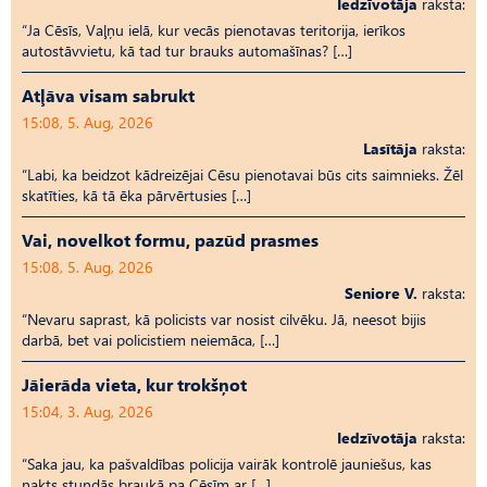
Iedzīvotāja
raksta:
“Ja Cēsīs, Vaļņu ielā, kur vecās pienotavas teritorija, ierīkos
autostāvvietu, kā tad tur brauks automašīnas? […]
Atļāva visam sabrukt
15:08, 5. Aug, 2026
Lasītāja
raksta:
“Labi, ka beidzot kādreizējai Cēsu pienotavai būs cits saimnieks. Žēl
skatīties, kā tā ēka pārvērtusies […]
Vai, novelkot formu, pazūd prasmes
15:08, 5. Aug, 2026
Seniore V.
raksta:
“Nevaru saprast, kā policists var nosist cilvēku. Jā, neesot bijis
darbā, bet vai policistiem neiemāca, […]
Jāierāda vieta, kur trokšņot
15:04, 3. Aug, 2026
Iedzīvotāja
raksta:
“Saka jau, ka pašvaldības policija vairāk kontrolē jauniešus, kas
nakts stundās braukā pa Cēsīm ar […]