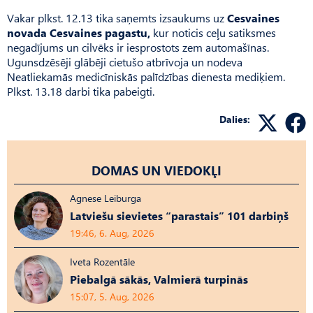
Vakar plkst. 12.13 tika saņemts izsaukums uz
Cesvaines
novada Cesvaines pagastu,
kur noticis ceļu satiksmes
negadījums un cilvēks ir iesprostots zem automašīnas.
Ugunsdzēsēji glābēji cietušo atbrīvoja un nodeva
Neatliekamās medicīniskās palīdzības dienesta mediķiem.
Plkst. 13.18 darbi tika pabeigti.
Dalies:
DOMAS UN VIEDOKĻI
Agnese Leiburga
Latviešu sievietes “parastais” 101 darbiņš
19:46, 6. Aug, 2026
Iveta Rozentāle
Piebalgā sākās, Valmierā turpinās
15:07, 5. Aug, 2026