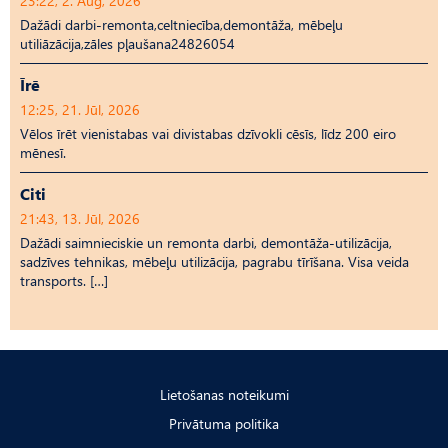
23:22, 2. Aug, 2026
Dažādi darbi-remonta,celtniecība,demontāža, mēbeļu
utiliāzācija,zāles pļaušana24826054
Īrē
12:25, 21. Jūl, 2026
Vēlos īrēt vienistabas vai divistabas dzīvokli cēsīs, līdz 200 eiro
mēnesī.
Citi
21:43, 13. Jūl, 2026
Dažādi saimnieciskie un remonta darbi, demontāža-utilizācija,
sadzīves tehnikas, mēbeļu utilizācija, pagrabu tīrīšana. Visa veida
transports. […]
Lietošanas noteikumi
Privātuma politika