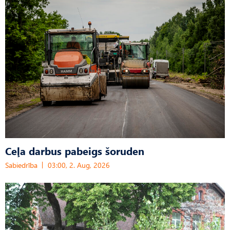
Ceļa darbus pabeigs šoruden
Sabiedrība
03:00, 2. Aug, 2026