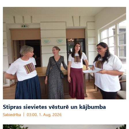
Stipras sievietes vēsturē un kājbumba
Sabiedrība
03:00, 1. Aug, 2026