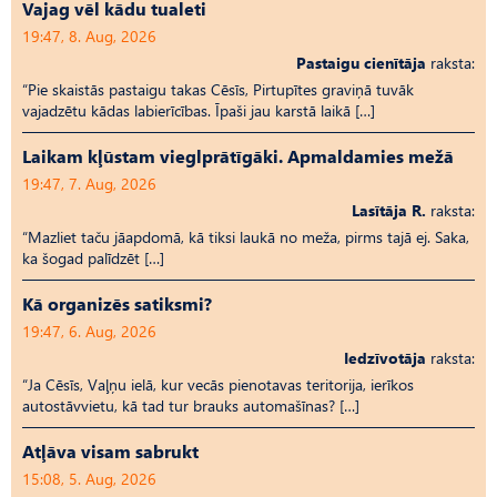
Vajag vēl kādu tualeti
19:47, 8. Aug, 2026
Pastaigu cienītāja
raksta:
“Pie skaistās pastaigu takas Cēsīs, Pirtupītes graviņā tuvāk
vajadzētu kādas labierīcības. Īpaši jau karstā laikā […]
Laikam kļūstam vieglprātīgāki. Apmaldamies mežā
19:47, 7. Aug, 2026
Lasītāja R.
raksta:
“Mazliet taču jāapdomā, kā tiksi laukā no meža, pirms tajā ej. Saka,
ka šogad palīdzēt […]
Kā organizēs satiksmi?
19:47, 6. Aug, 2026
Iedzīvotāja
raksta:
“Ja Cēsīs, Vaļņu ielā, kur vecās pienotavas teritorija, ierīkos
autostāvvietu, kā tad tur brauks automašīnas? […]
Atļāva visam sabrukt
15:08, 5. Aug, 2026