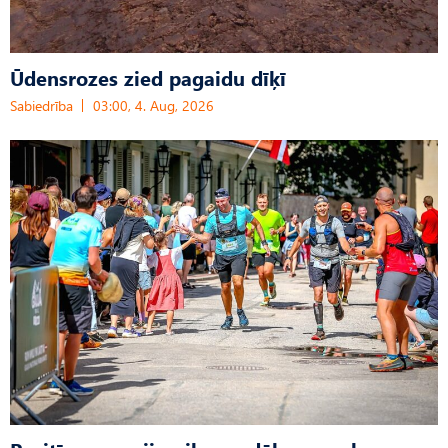
Ūdensrozes zied pagaidu dīķī
Sabiedrība
03:00, 4. Aug, 2026