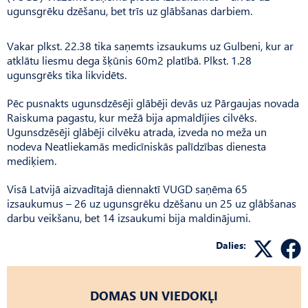
ugunsgrēku dzēšanu, bet trīs uz glābšanas darbiem.
Vakar plkst. 22.38 tika saņemts izsaukums uz Gulbeni, kur ar
atklātu liesmu dega šķūnis 60m2 platībā. Plkst. 1.28
ugunsgrēks tika likvidēts.
Pēc pusnakts ugunsdzēsēji glābēji devās uz Pārgaujas novada
Raiskuma pagastu, kur mežā bija apmaldījies cilvēks.
Ugunsdzēsēji glābēji cilvēku atrada, izveda no meža un
nodeva Neatliekamās medicīniskās palīdzības dienesta
mediķiem.
Visā Latvijā aizvadītajā diennaktī VUGD saņēma 65
izsaukumus – 26 uz ugunsgrēku dzēšanu un 25 uz glābšanas
darbu veikšanu, bet 14 izsaukumi bija maldinājumi.
Dalies:
DOMAS UN VIEDOKĻI