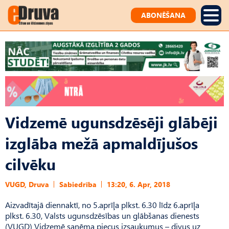
ABONĒŠANA
Vidzemē ugunsdzēsēji glābēji
izglāba mežā apmaldījušos
cilvēku
VUGD, Druva
Sabiedrība
13:20, 6. Apr, 2018
Aizvadītajā diennaktī, no 5.aprīļa plkst. 6.30 līdz 6.aprīļa
plkst. 6.30, Valsts ugunsdzēsības un glābšanas dienests
(VUGD) Vidzemē saņēma piecus izsaukumus – divus uz