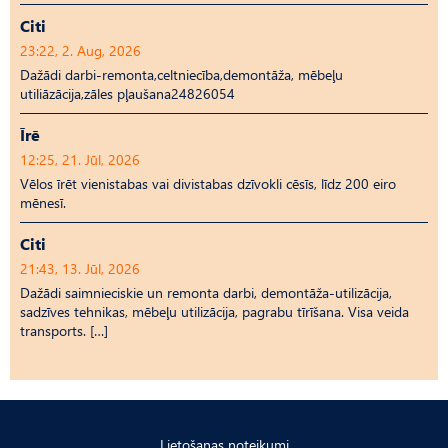
Citi
23:22, 2. Aug, 2026
Dažādi darbi-remonta,celtniecība,demontāža, mēbeļu
utiliāzācija,zāles pļaušana24826054
Īrē
12:25, 21. Jūl, 2026
Vēlos īrēt vienistabas vai divistabas dzīvokli cēsīs, līdz 200 eiro
mēnesī.
Citi
21:43, 13. Jūl, 2026
Dažādi saimnieciskie un remonta darbi, demontāža-utilizācija,
sadzīves tehnikas, mēbeļu utilizācija, pagrabu tīrīšana. Visa veida
transports. […]
Lietošanas noteikumi