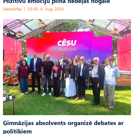
Pozitīvu emociju pilna nedēļas nogale
Sabiedrība
03:00, 6. Aug, 2026
Ģimnāzijas absolvents organizē debates ar
politiķiem