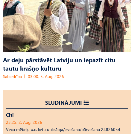
Ar deju pārstāvēt Latviju un iepazīt citu
tautu krāšņo kultūru
Sabiedrība
03:00, 5. Aug, 2026
SLUDINĀJUMI
Citi
23:25, 2. Aug, 2026
Veco mēbeļu u.c. lietu utilizācija/izvešana/pārvešana 24826054