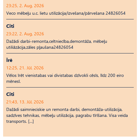
23:25, 2. Aug, 2026
Veco mēbeļu u.c. lietu utilizācija/izvešana/pārvešana 24826054
Citi
23:22, 2. Aug, 2026
Dažādi darbi-remonta,celtniecība,demontāža, mēbeļu
utiliāzācija,zāles pļaušana24826054
Īrē
12:25, 21. Jūl, 2026
Vēlos īrēt vienistabas vai divistabas dzīvokli cēsīs, līdz 200 eiro
mēnesī.
Citi
21:43, 13. Jūl, 2026
Dažādi saimnieciskie un remonta darbi, demontāža-utilizācija,
sadzīves tehnikas, mēbeļu utilizācija, pagrabu tīrīšana. Visa veida
transports. […]