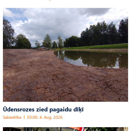
Ūdensrozes zied pagaidu dīķī
Sabiedrība
03:00, 4. Aug, 2026