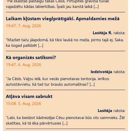
“Pie skaistās pastaigu takas Cēsīs, Pirtupītes graviņā tuvāk
vajadzētu kādas labierīcības. Īpaši jau karstā laikā […]
Laikam kļūstam vieglprātīgāki. Apmaldamies mežā
19:47, 7. Aug, 2026
Lasītāja R.
raksta:
“Mazliet taču jāapdomā, kā tiksi laukā no meža, pirms tajā ej. Saka,
ka šogad palīdzēt […]
Kā organizēs satiksmi?
19:47, 6. Aug, 2026
Iedzīvotāja
raksta:
“Ja Cēsīs, Vaļņu ielā, kur vecās pienotavas teritorija, ierīkos
autostāvvietu, kā tad tur brauks automašīnas? […]
Atļāva visam sabrukt
15:08, 5. Aug, 2026
Lasītāja
raksta:
“Labi, ka beidzot kādreizējai Cēsu pienotavai būs cits saimnieks. Žēl
skatīties, kā tā ēka pārvērtusies […]