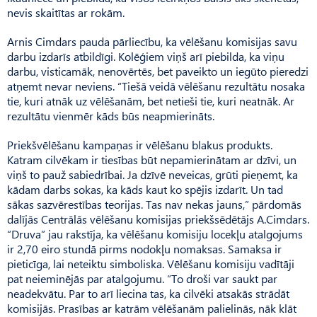
nevis skaitītas ar rokām.
Arnis Cimdars pauda pārliecību, ka vēlēšanu komisijas savu
darbu izdarīs atbildīgi. Kolēģiem viņš arī piebilda, ka viņu
darbu, visticamāk, nenovērtēs, bet paveikto un iegūto pieredzi
atņemt nevar neviens. “Tiešā veidā vēlēšanu rezultātu nosaka
tie, kuri atnāk uz vēlēšanām, bet netieši tie, kuri neatnāk. Ar
rezultātu vienmēr kāds būs neapmierināts.
Priekšvēlēšanu kampaņas ir vēlēšanu blakus produkts.
Katram cilvēkam ir tiesības būt nepamierinātam ar dzīvi, un
viņš to pauž sabiedrībai. Ja dzīvē neveicas, grūti pieņemt, ka
kādam darbs sokas, ka kāds kaut ko spējis izdarīt. Un tad
sākas sazvērestības teorijas. Tas nav nekas jauns,” pārdomās
dalījās Centrālās vēlēšanu komisijas priekšsēdētājs A.Cim­dars.
“Druva” jau rakstīja, ka vēlēšanu komisiju locekļu atalgojums
ir 2,70 eiro stundā pirms nodokļu nomaksas. Samaksa ir
pieticīga, lai neteiktu simboliska. Vēlēšanu komisiju vadītāji
pat neieminējās par atalgojumu. “To droši var saukt par
neadekvātu. Par to arī liecina tas, ka cilvēki atsakās strādāt
komisijās. Prasības ar katrām vēlēšanām palielinās, nāk klāt