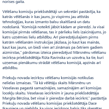
norises gaita.
Vēlēšanu komisiju priekšsēdētāji un sekretāri pastāstīja, ka
katrās vēlēšanās ir kas jauns, jo vispirms jau attīstās
tehnoloģijas, kuras izmanto balsu skaitīšanā un datu
nodošanā. “Komisijā noteikti jābūt kādam ar pieredzi. Ja visai
komisijai pirmās vēlēšanas, tas ir pārlieku liels izaicinājums, jo
katrs uzņēmies lielu atbildību. Arī pieredzējušajiem pirms
katrām vēlēšanām instrukcijas jāizlasa, jo kaut kas mainās,
kaut kas jauns, un bieži vien arī zināmais pa četriem gadiem
aizmirstas,” pārdomas izteica pieredzējusī Mārsnēnu vēlēšanu
iecirkņa priekšsēdētāja Rūta Ravinska un uzsvēra, ka tie, kuri
uzņemas pienākumu strādāt vēlēšanu komisijā, apzinās arī
atbildību.
Priekuļu novada iecirkņu vēlēšanu komisijās notikušas
nelielas izmaiņas. “Tā kā vēlētāju skaits Mārsnēnu un
Veselavas pagastā samazinājies, samazinājām arī komisijas
locekļu skaitu. Vesela­vas iecirknim ir jauna priekšsēdētāja
Margita Bērziņa, bet viņai ir pieredze darbā iecirknī,” pastāstīja
Priekuļu novada vēlēšanu komisijas priekšsēdētāja Dace
Ikauniece un piebilda, ka visos iecirkņos balsis tiks skenētas,