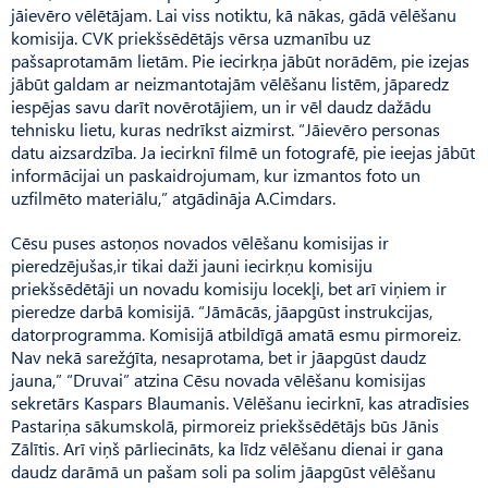
jāievēro vēlētājam. Lai viss notiktu, kā nākas, gādā vēlēšanu
komisija. CVK priekšsēdētājs vērsa uzmanību uz
pašsaprotamām lietām. Pie iecirkņa jābūt norādēm, pie izejas
jābūt galdam ar neizmantotajām vēlēšanu listēm, jāparedz
iespējas savu darīt novērotājiem, un ir vēl daudz dažādu
tehnisku lietu, kuras nedrīkst aizmirst. “Jāievēro personas
datu aizsardzība. Ja iecirknī filmē un foto­grafē, pie ieejas jābūt
informācijai un paskaidrojumam, kur izmantos foto un
uzfilmēto materiālu,” atgādināja A.Cimdars.
Cēsu puses astoņos novados vēlēšanu komisijas ir
pieredzējušas,ir tikai daži jauni iecirkņu komisiju
priekšsēdētāji un novadu komisiju locekļi, bet arī viņiem ir
pieredze darbā komisijā. “Jā­mācās, jāapgūst instrukcijas,
datorprogramma. Komisijā atbildīgā amatā esmu pirmoreiz.
Nav nekā sarežģīta, nesaprotama, bet ir jāapgūst daudz
jauna,” “Dru­vai” atzina Cēsu novada vēlēšanu komisijas
sekretārs Kaspars Blaumanis. Vēlēšanu iecirknī, kas atradīsies
Pastariņa sākumskolā, pirmoreiz priekšsēdētājs būs Jānis
Zālītis. Arī viņš pārliecināts, ka līdz vēlēšanu dienai ir gana
daudz darāmā un pašam soli pa solim jāapgūst vēlēšanu