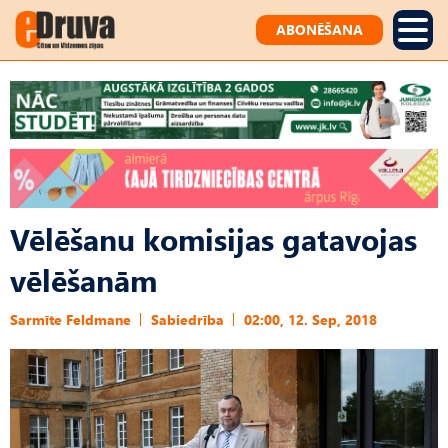
ABONĒŠANA
Vēlēšanu komisijas gatavojas
vēlēšanām
Sarmīte Feldmane
Sabiedrība
02:00, 12. Sep, 2018