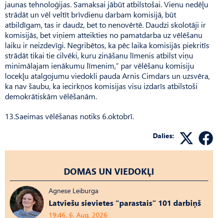
jaunas tehnoloģijas. Samaksai jābūt atbilstošai. Vienu nedēļu
strādāt un vēl veltīt brīvdienu darbam komisijā, būt
atbildīgam, tas ir daudz, bet to nenovērtē. Daudzi skolotāji ir
komisijās, bet viņiem atteikties no pamatdarba uz vēlēšanu
laiku ir neizdevīgi. Negribētos, ka pēc laika komisijās piekritīs
strādāt tikai tie cilvēki, kuru zināšanu līmenis atbilst viņu
minimālajam ienākumu līmenim,” par vēlēšanu komisiju
locekļu atalgojumu viedokli pauda Arnis Cimdars un uzsvēra,
ka nav šaubu, ka iecirkņos komisijas visu izdarīs atbilstoši
demokrātiskām vēlēšanām.
13.Saeimas vēlēšanas notiks 6.oktobrī.
Dalies:
DOMAS UN VIEDOKĻI
Agnese Leiburga
Latviešu sievietes “parastais” 101 darbiņš
19:46, 6. Aug, 2026