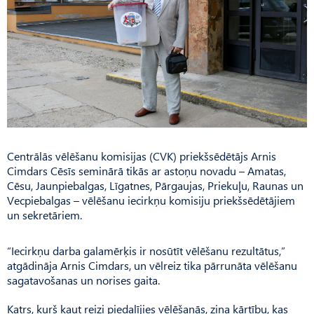
Centrālās vēlēšanu komisijas (CVK) priekšsēdētājs Arnis
Cimdars Cēsīs seminārā tikās ar astoņu novadu – Amatas,
Cēsu, Jaunpiebalgas, Līgatnes, Pārgaujas, Priekuļu, Raunas un
Vecpiebalgas – vēlēšanu iecirkņu komisiju priekšsēdētājiem
un sekretāriem.
“Iecirkņu darba galamērķis ir nosūtīt vēlēšanu rezultātus,”
atgādināja Arnis Cimdars, un vēlreiz tika pārrunāta vēlēšanu
sagatavošanas un norises gaita.
Katrs, kurš kaut reizi piedalījies vēlēšanās, zina kārtību, kas