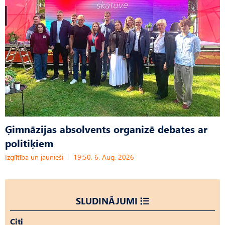
Ģimnāzijas absolvents organizē debates ar
politiķiem
Izglītība un jaunieši
19:50, 6. Aug, 2026
SLUDINĀJUMI
Citi