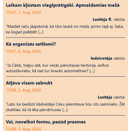
Laikam kļūstam vieglprātīgāki. Apmaldamies mežā
19:47, 7. Aug, 2026
Lasītāja R.
raksta:
“Mazliet taču jāapdomā, kā tiksi laukā no meža, pirms tajā ej. Saka,
ka šogad palīdzēt […]
Kā organizēs satiksmi?
19:47, 6. Aug, 2026
Iedzīvotāja
raksta:
“Ja Cēsīs, Vaļņu ielā, kur vecās pienotavas teritorija, ierīkos
autostāvvietu, kā tad tur brauks automašīnas? […]
Atļāva visam sabrukt
15:08, 5. Aug, 2026
Lasītāja
raksta:
“Labi, ka beidzot kādreizējai Cēsu pienotavai būs cits saimnieks. Žēl
skatīties, kā tā ēka pārvērtusies […]
Vai, novelkot formu, pazūd prasmes
15:08, 5. Aug, 2026