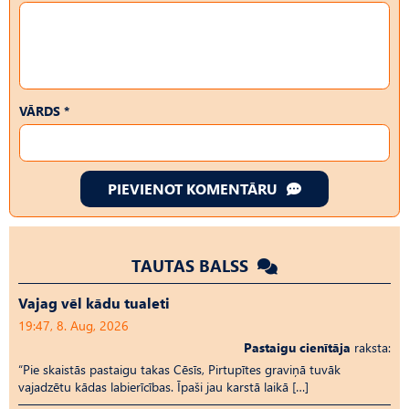
VĀRDS *
PIEVIENOT KOMENTĀRU
TAUTAS BALSS
Vajag vēl kādu tualeti
19:47, 8. Aug, 2026
Pastaigu cienītāja
raksta:
“Pie skaistās pastaigu takas Cēsīs, Pirtupītes graviņā tuvāk
vajadzētu kādas labierīcības. Īpaši jau karstā laikā […]