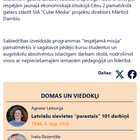
iespējām jaunajā ekonomiskajā situācijā Cēsu 2.pamatskolā
gatavs stāstīt SIA “Cube Media” projektu direktors Mārtiņš
Dambis.
Sabiedrības izveidotās programmas “Iespējamā misija”
pamatmērķis ir sagatavot pēdējo kursu studentus un
augstskolu absolventus īslaicīgam darbam skolā, nodrošinot
viņus ar nepieciešamajām iemaņām pedagoģijā un līderībā.
Dalies:
DOMAS UN VIEDOKĻI
Agnese Leiburga
Latviešu sievietes “parastais” 101 darbiņš
19:46, 6. Aug, 2026
Iveta Rozentāle