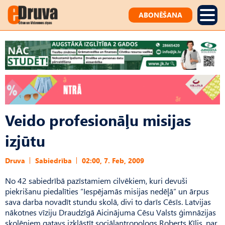
ABONĒŠANA
Veido profesionāļu misijas
izjūtu
Druva
Sabiedrība
02:00, 7. Feb, 2009
No 42 sabiedrībā pazīstamiem cilvēkiem, kuri devuši
piekrišanu piedalīties “Iespējamās misijas nedēļā” un ārpus
sava darba novadīt stundu skolā, divi to darīs Cēsīs. Latvijas
nākotnes vīziju Draudzīgā Aicinājuma Cēsu Valsts ģimnāzijas
skolēniem gatavs izklāstīt sociālantropologs Roberts Ķīlis, par