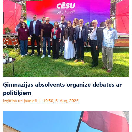
Ģimnāzijas absolvents organizē debates ar
politiķiem
Izglītība un jaunieši
19:50, 6. Aug, 2026