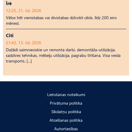
Īrē
12:25, 21. Jūl, 2026
Vēlos īrēt vienistabas vai divistabas dzīvokli cēsīs, līdz 200 eiro
mēnesī.
Citi
21:43, 13. Jūl, 2026
Dažādi saimnieciskie un remonta darbi, demontāža-utilizācija,
sadzīves tehnikas, mēbeļu utilizācija, pagrabu tīrīšana. Visa veida
transports. […]
Lietošanas noteikumi
Privātuma politika
Sīkdatņu politika
Atcelšanas politika
Autortiesības